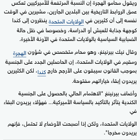
ويقول محامو الهجرة إن النسبة ‌المرتفعة للأميركيين تعكس
عمق الروابط التاريخية ‌بين البلدين الجارين، ⁠مشيرين في الوقت
نفسه إلى أن كثيرين في
ينظرون إلى كندا
الولايات المتحدة
كوجهة جذابة للعيش أو الدراسة، وخصوصا في ظل حالة
الضبابية السياسية بالولايات المتحدة في الآونة ⁠الأخيرة.
وقال نيك بيرنينغ، ‌وهو محام متخصص في شؤون
الهجرة
ومقيم في الولايات المتحدة، ⁠إن الحاصلين الجدد على الجنسية
بموجب القانون سيبقون على الأرجح خارج ⁠
، لكن الكثيرين
كندا
يريدون إبقاء خياراتهم مفتوحة.
وأضاف بيرنينغ "الاهتمام الحالي بالحصول على الجنسية
الكندية يتأثر بالتأكيد بالسياسة ​الأميركية... فهؤلاء يريدون البقاء
⁠في
الولايات المتحدة، ولكن إذا ​أصبحت الأوضاع لا تحتمل، فإنهم
يريدون مخرجا".