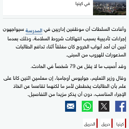
في كينيا
وأفادت السلطات أن موظفين إداريين في
سيواجهون
المدرسة
إجراءات تأديبية بسبب انتهاكات شروط السلامة، وذلك بعدما
تَبين أن أحد أبواب الخروج كان مغلقاً أثناء تدافع الطالبات
المذعورات للهروب من المبنى.
وقد أُصيب ما لا يقل عن 79 شخصاً في الحادث.
وقال وزير التعليم، جوليوس أوجامبا، إن معلمينِ اثنين كانا على
علم بأن الطالبات يخططن لأمر ما لكنهما تقاعسا عن اتخاذ
الإجراء المناسب، دون أن يذكر مزيدا من التفاصيل.
كينيا
حريق
الحريق