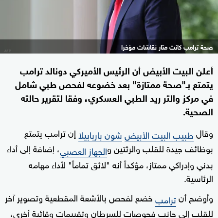
صحة ترامب كانت مثار نقاشات مؤخرا
أعلن البيت الأبيض أن الرئيس الأميركي دونالد ترامب
يتمتع بـ"صحة ممتازة" بعد خضوعه لفحص طبي شامل
في مركز والتر ريد الطبي العسكري، وفقا لتقرير حالته
الصحية.
وقال
إن ترامب يتمتع
طبيب البيت الأبيض
شون باربابيلا
بوظائف جيدة للقلب والرئتين و
، إضافة إلى أداء
الجهاز العصبي
بدني وإدراكي ممتاز، مؤكداً أنه "لائق تماماً" لأداء مهامه
الرئاسية.
وأوضح أن
خضع لفحص بالأشعة المقطعية وتصوير آخر
ترامب
للقلب إلى جانب فحوصات للسرطان وتقييمات وقائية أخرى،