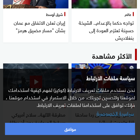
عالم
شرق أوسط
تواجه حكما بالإعدام.. الشيخة
إيران تعلن الاتفاق مع عمان
حسينة تعتزم العودة إلى
بشأن "مسار مضيق هرمز"
بنغلاديش
الأكثر مشاهدة
سياسة ملفات الارتباط
نحن نستخدم ملفات تعريف الارتباط (كوكيز) لفهم كيفية استخدامك
لموقعنا ولتحسين تجربتك. من خلال الاستمرار في استخدام موقعنا ،
فإنك توافق على استخدامنا لملفات تعريف الارتباط.
عالم
عالم
سياسية الخصوصية
كاتس: إيران ستتلقى ردا ساحقا
مطرقة الآلهة.. سلاح أميركي
إذا هاجمت إسرائيل
يسقط الصواريخ دون أن يطلق
موافق
رصاصة