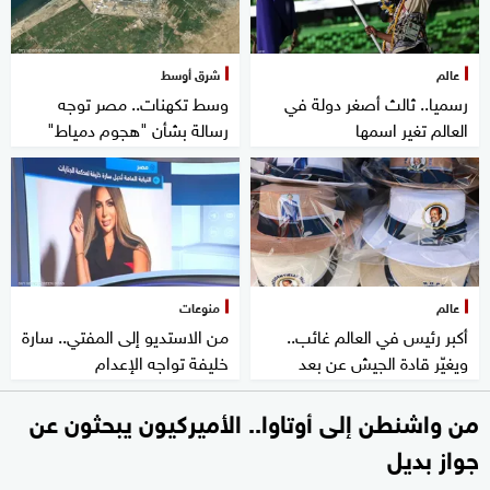
عالم
شرق أوسط
رسميا.. ثالث أصغر دولة في
وسط تكهنات.. مصر توجه
العالم تغير اسمها
رسالة بشأن "هجوم دمياط"
عالم
منوعات
أكبر رئيس في العالم غائب..
من الاستديو إلى المفتي.. سارة
ويغيّر قادة الجيش عن بعد
خليفة تواجه الإعدام
من واشنطن إلى أوتاوا.. الأميركيون يبحثون عن
جواز بديل