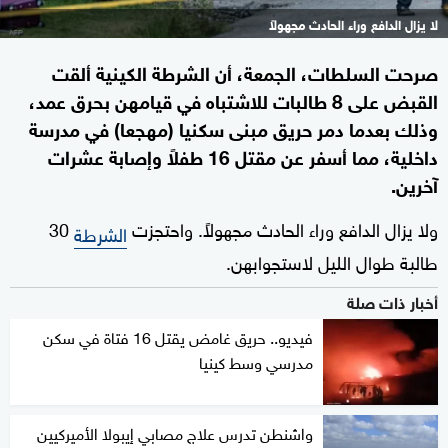
لا يزال الدافع وراء الحادث مجهولاً
صرحت السلطات، الجمعة، أن الشرطة الكينية ألقت
القبض على 8 طالبات للاشتباه في قيامهن بحرق عمد،
وذلك بعدما دمر حريق مبنى سكنيا (مهجعا) في مدرسة
داخلية، مما أسفر عن مقتل 16 طفلاً وإصابة عشرات
آخرين.
ولا يزال الدافع وراء الحادث مجهولاً. واحتجزت
30
الشرطة
طالبة طوال الليل لاستجوابهن.
أخبار ذات صلة
فيديو.. حريق غامض يقتل 16 فتاة في سكن
مدرسي وسط كينيا
واشنطن تدرس علاج مصابي إيبولا الأميركيين