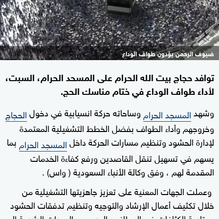
ضيوف الرحمن يؤدون طواف الوداع
توافد حجاج بيت الله الحرام على المسحد الحرام، السبت،
لأداء طواف الوداع في ختام مناسك الحج.
وشهد
وساحاته حركة انسيابية في دخول
المسجد الحرام
الحجاج
وخروجهم وأداء الطواف بفضل الخطط التشغيلية المعتمدة
لإدارة الحشود وتنظيم مسارات الحركة داخل
بما
المسجد الحرام
يسهم في تسهيل تنقل القاصدين ورفع كفاءة الخدمات
المقدمة لهم ، وفق وكالة الأنباء السعودية ( واس) .
وعملت الجهات المعنية على تعزيز جاهزيتها التشغيلية من
خلال تكثيف أعمال الإرشاد والتوجيه وتنظيم تدفقات الحشود
ومتابعة الكثافات في المطاف والمسعى والممرات الرئيسة إلى