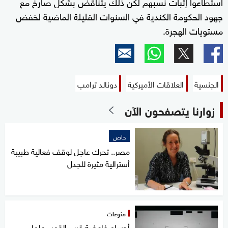
استطاعوا إثبات نسبهم لكن ذلك يتناقض بشكل صارخ مع
جهود الحكومة الكندية في ​السنوات القليلة الماضية لخفض
مستويات الهجرة.
الجنسية
العلاقات ​الأميركية
دونالد ترامب
زوارنا يتصفحون الآن
خاص
مصر.. تحرك عاجل لوقف فعالية طبيبة
أسترالية مثيرة للجدل
منوعات
أجسام غامضة قرب القمر.. علماء