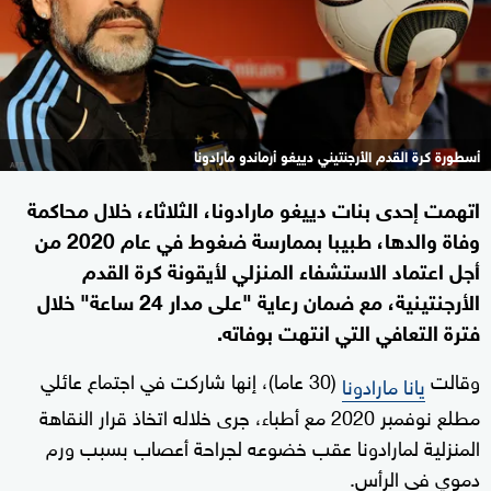
أسطورة كرة القدم الأرجنتيني دييغو أرماندو مارادونا
اتهمت إحدى بنات دييغو مارادونا، الثلاثاء، خلال محاكمة
وفاة والدها، طبيبا بممارسة ضغوط في عام 2020 من
أجل اعتماد الاستشفاء المنزلي لأيقونة كرة القدم
الأرجنتينية، مع ضمان رعاية "على مدار 24 ساعة" خلال
فترة التعافي التي انتهت بوفاته.
وقالت
(30 عاما)، إنها شاركت في اجتماع عائلي
يانا مارادونا
مطلع نوفمبر 2020 مع أطباء، جرى خلاله اتخاذ قرار النقاهة
المنزلية لمارادونا عقب خضوعه لجراحة أعصاب بسبب ورم
دموي في الرأس.