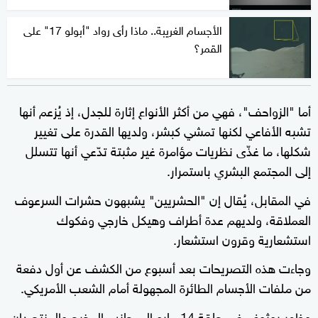
الأجسام الغريبة.. ماذا رأى رواد "أبولو 17" على
القمر؟
أما "الزواحف"، فهي من أكثر الأنواع إثارة للجدل، إذ يُزعم أنها
تشبه الأفاعي لكنها تمشي كبشر، ولديها القدرة على تغيير
شكلها، ما غذّى نظريات مؤامرة غير مثبتة تدّعي أنها تتسلل
إلى المجتمع البشري باستمرار.
في المقابل، يُقال إن "الحشريين" يشبهون حشرات السرعوف
العملاقة، ولديهم عدة أطراف وهيكل خارجي وفكوك
استشعارية وقرون استشعار.
وجاءت هذه التصريحات بعد أسبوع من الكشف عن أول دفعة
من ملفات الأجسام الطائرة المجهولة أمام الشعب الأمريكي.
وظهر بوثوف في حلقة 14 مايو إلى جانب المخرج والمنتج دان