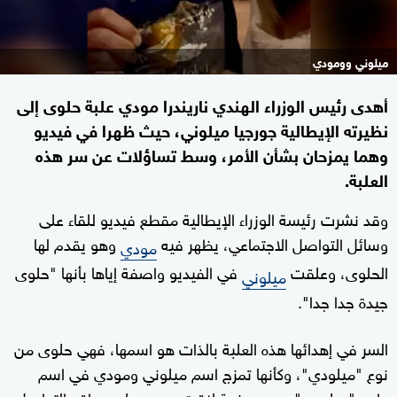
ميلوني وومودي
أهدى رئيس الوزراء الهندي ناريندرا مودي علبة حلوى إلى
نظيرته الإيطالية جورجيا ميلوني، حيث ظهرا في فيديو
وهما يمزحان بشأن الأمر، وسط تساؤلات عن سر هذه
العلبة.
وقد نشرت رئيسة الوزراء الإيطالية مقطع فيديو للقاء على
وسائل التواصل الاجتماعي، يظهر فيه
وهو يقدم لها
مودي
الحلوى، وعلقت
في الفيديو واصفة إياها بأنها "حلوى
ميلوني
جيدة جدا جدا".
السر في إهدائها هذه العلبة بالذات هو اسمها، فهي حلوى من
نوع "ميلودي"، وكأنها تمزج اسم ميلوني ومودي في اسم
واحد "ميلودي"، وهي مزحة لاقت صدى على مواقع التواصل