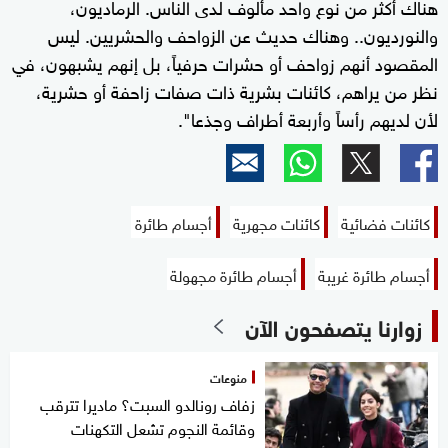
هناك أكثر من نوع واحد مألوف لدى الناس. الرماديون،
والنورديون.. وهناك حديث عن الزواحف والحشريين. ليس
المقصود أنهم زواحف أو حشرات حرفياً، بل إنهم يشبهون، في
نظر من يراهم، كائنات بشرية ذات صفات زاحفة أو حشرية،
لأن لديهم رأساً وأربعة أطراف وجذعا".
كائنات فضائية
كائنات مجهرية
أجسام طائرة
أجسام طائرة غريبة
أجسام طائرة مجهولة
زوارنا يتصفحون الآن
منوعات
زفاف رونالدو السبت؟ ماديرا تترقب
وقائمة النجوم تشعل التكهنات