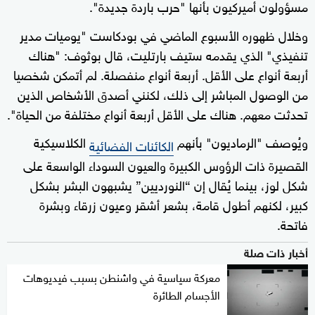
مسؤولون أميركيون بأنها "حرب باردة جديدة".
وخلال ظهوره الأسبوع الماضي في بودكاست "يوميات مدير
تنفيذي" الذي يقدمه ستيف بارتليت، قال بوثوف: "هناك
أربعة أنواع على الأقل. أربعة أنواع منفصلة. لم أتمكن شخصيا
من الوصول المباشر إلى ذلك، لكنني أصدق الأشخاص الذين
تحدثت معهم. هناك على الأقل أربعة أنواع مختلفة من الحياة".
ويُوصف "الرماديون" بأنهم
الكلاسيكية
الكائنات الفضائية
القصيرة ذات الرؤوس الكبيرة والعيون السوداء الواسعة على
شكل لوز، بينما يُقال إن “النورديين” يشبهون البشر بشكل
كبير، لكنهم أطول قامة، بشعر أشقر وعيون زرقاء وبشرة
فاتحة.
أخبار ذات صلة
معركة سياسية في واشنطن بسبب فيديوهات
الأجسام الطائرة