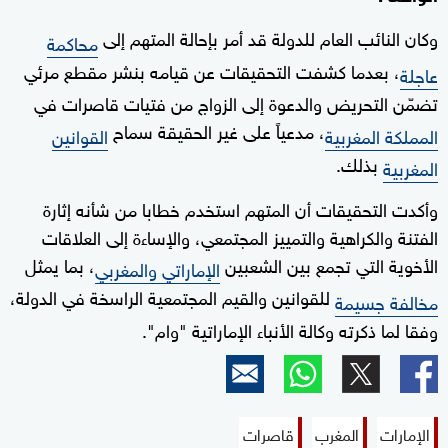
وكان النائب العام للدولة قد أمر بإحالة المتهم إلى
محاكمة
، بعدما كشفت التحقيقات عن قيامه بنشر مقطع مرئي
عاجلة
تضمّن التحريض والدعوة إلى الزواج من فتيات قاصرات في
، مدعياً على غير الحقيقة سماح
المملكة المغربية
القوانين
بذلك.
المغربية
وأكدت التحقيقات أن المتهم استخدم خطابا من شأنه إثارة
الفتنة والكراهية والتمييز المجتمعي، والإساءة إلى العلاقات
الأخوية التي تجمع بين الشعبين
، بما يمثل
الإماراتي والمغربي
للقوانين والقيم المجتمعية الراسخة في الدولة،
مخالفة جسيمة
وفقا لما ذكرته وكالة الأنباء الإماراتية "وام".
الإمارات
المغرب
قاصرات