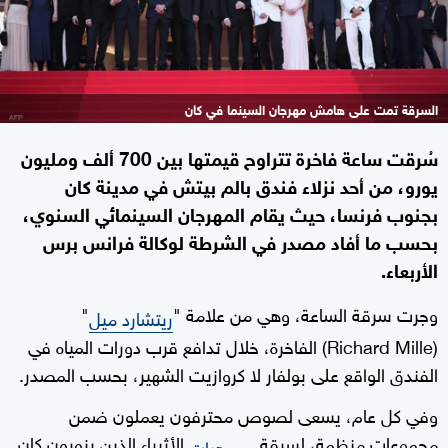
السرقة تمت على هامش مهرجان السينما في كان
سُرقت ساعة فاخرة تتراوح قيمتها بين 700 ألف ومليون
يورو، من أحد نزلاء فندق بالم بيتش في مدينة كان
بجنوب فرنسا، حيث يقام المهرجان السينمائي السنوي،
بحسب ما أفاد مصدر في الشرطة لوكالة فرانس برس
الأربعاء.
وجرت سرقة الساعة، وهي من علامة "
"
ريتشارد ميل
(Richard Mille) الفاخرة، خلال تدافع قرب دورات المياه في
الفندق الواقع على بولفار لا كروازيت الشهير، بحسب المصدر.
وفي كل عام، يسعى لصوص محترفون يعملون ضمن
مجموعات منظمة، لسرقة
الأثرياء الذين يزورون كان
مجوهرات