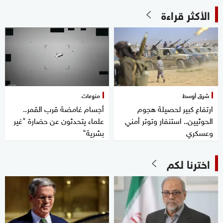
الأكثر قراءة
شرق أوسط
منوعات
ارتفاع كبير لحصيلة هجوم
أجسام غامضة قرب القمر..
الحوثيين.. استنفار وتوتر أمني
علماء يتحدثون عن حضارة "غير
وعسكري
بشرية"
اخترنا لكم