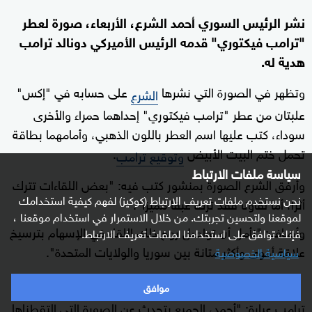
نشر الرئيس السوري أحمد الشرع، الأربعاء، صورة لعطر
"ترامب فيكتوري" قدمه الرئيس الأميركي دونالد ترامب
هدية له.
وتظهر في الصورة التي نشرها
على حسابه في "إكس"
الشرع
علبتان من عطر "ترامب فيكتوري" إحداهما حمراء والأخرى
سوداء، كتب عليها اسم العطر باللون الذهبي، وأمامهما بطاقة
تحمل ختم البيت الأبيض
.
وتوقيع ترامب
سياسة ملفات الارتباط
وأرفق الشرع الصورة بمنشور كتب فيه: "بعض اللقاءات تترك
نحن نستخدم ملفات تعريف الارتباط (كوكيز) لفهم كيفية استخدامك
أثرا، أما لقاؤنا فقد ترك عبقا مميزا".
لموقعنا ولتحسين تجربتك. من خلال الاستمرار في استخدام موقعنا ،
وأضاف: "نأمل أن تواصل روح ذلك اللقاء في الإسهام بترسيخ
فإنك توافق على استخدامنا لملفات تعريف الارتباط.
علاقة أقوى وأكثر متانة بين سوريا والولايات المتحدة".
سياسية الخصوصية
وتضمنت البطاقة التي تحمل ختم البيت الأبيض وتوقيع
موافق
ترامب عبارة: "أحمد، الجميع يتحدث عن الصورة التي التقطناها