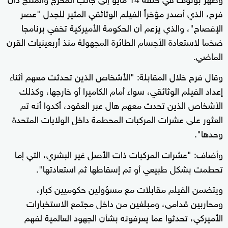
فرح، الذي أصدر مؤخراً الفيلم الوثائقي المثير للجدل "عصر
الإفصاح"، والذي يزعم أن الحكومة الأميركية تخفي برنامجا
ضخما لاستعادة الأجسام الطائرة المجهولة منذ أربعينيات القرن
الماضي.
وقال فرح خلال المقابلة: "الأشخاص الذين تحدثت معهم أثناء
إعداد الفيلم الوثائقي، سواء أمام الكاميرا أو خارجها، وكذلك
الأشخاص الذين تحدث معهم هال عبر العقود، أكدوا أنه تم
العثور على عشرات المركبات المحطمة داخل الولايات المتحدة
وحدها".
وأضاف: "عشرات المركبات ذات الأصل غير البشري، التي إما
تحطمت بشكل طبيعي أو تم إسقاطها ثم استعادتها".
ويتضمن الفيلم مقابلات مع مسؤولين حكوميين كبار،
ومحاربين قدامى، ومبلغين من داخل مجتمع الاستخبارات
الأميركي، تحدثوا عما يعرفونه بشأن الجهود العالمية لفهم