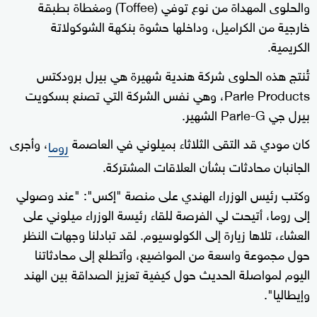
والحلوى المهداة من نوع توفي (Toffee) ومغطاة بطبقة
خارجية من الكراميل، وداخلها حشوة بنكهة الشوكولاتة
الكريمية.
تُنتج هذه الحلوى شركة هندية شهيرة هي بيرل برودكتس
Parle Products، وهي نفس الشركة التي تصنع بسكويت
بيرل جي Parle-G الشهير.
كان مودي قد التقى الثلاثاء بميلوني في العاصمة
، وأجرى
روما
الجانبان محادثات بشأن العلاقات المشتركة.
وكتب رئيس الوزراء الهندي على منصة "إكس": "عند وصولي
إلى روما، أتيحت لي الفرصة للقاء رئيسة الوزراء ميلوني على
العشاء، تلاها زيارة إلى الكولوسيوم. لقد تبادلنا وجهات النظر
حول مجموعة واسعة من المواضيع، وأتطلع إلى محادثاتنا
اليوم لمواصلة الحديث حول كيفية تعزيز الصداقة بين الهند
وإيطاليا".