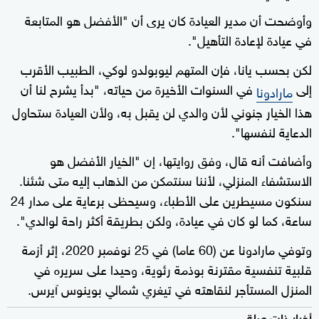
وأوضحت أن مدير العيادة كان يرى أن "الأفضل هو المتابعة
في عيادة لإعادة التأهيل".
لكن بحسب يانا، فإن المتهم ليوبولدو لوكي، الطبيب الأقرب
إلى
في السنوات الأخيرة من حياته، "بدأ يشرح لنا أن
مارادونا
هذا الخيار جنوني لأن والدي لن يقبل به، ولأن العيادة ستحاول
الدعاية لنفسها".
وأضافت أنه قال، وفق روايتها، إن "الخيار الأفضل هو
الاستشفاء المنزلي، لأننا سنتمكن من الذهاب إليه متى شئنا.
سنكون مسيطرين على الأطباء، وسيحظى برعاية على مدار 24
ساعة، كما لو كان في عيادة، ولكن بطريقة أكثر راحة لوالدي".
وتوفي مارادونا عن (60 عاما) في 25 نوفمبر 2020، إثر أزمة
قلبية تنفسية مقترنة بوذمة رئوية، وحيدا على سريره في
المنزل المستأجر لنقاهته في تيغري شمالي بوينوس آيرس.
أخبار ذات صلة