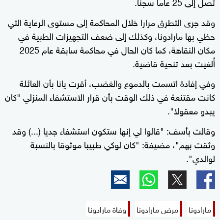
تصل إلى 25 عاما سجنا.
وقد جرى التطرق مرارا خلال المحاكمة إلى مستوى الرعاية التي
حظي بها مارادونا، وكذلك إلى ضعف التجهيزات الطبية في
مكان النقاهة، كما كان الحال في محاكمة سابقة عام 2025
أُلغيت بعد تنحية قاضية.
وفي إفادة اتسمت بالدموع والغضب، أقرت يانا بأن العائلة
كانت مقتنعة في ذلك الوقت بأن قرار الاستشفاء المنزلي "كان
يبدو معقولا".
وقالت بأسف: "قالوا لي إنها ستكون استشفاء جديا (...) وقد
وثقت بهم"، مضيفة: "كان لوكي طبيبا موثوقا بالنسبة
لوالدي".
مارادونا
مرض مارادونا
وفاة مارادونا