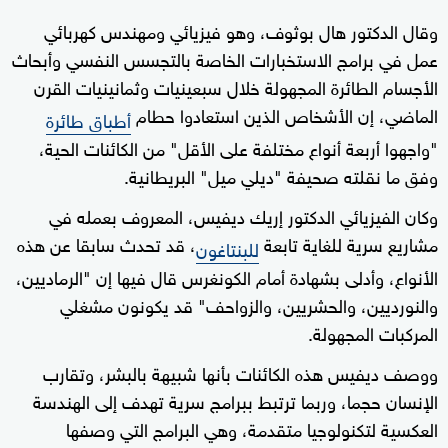
وقال الدكتور هال بوثوف، وهو فيزيائي ومهندس كهربائي
عمل في برامج الاستخبارات الخاصة بالتجسس النفسي وأبحاث
الأجسام الطائرة المجهولة خلال سبعينيات وثمانينيات القرن
الماضي، إن الأشخاص الذين استعادوا حطام
أطباق طائرة
"واجهوا أربعة أنواع مختلفة على الأقل" من الكائنات الحية،
وفق ما نقلته صحيفة "ديلي ميل" البريطانية.
وكان الفيزيائي الدكتور إريك ديفيس، المعروف بعمله في
مشاريع سرية للغاية تابعة
، قد تحدث سابقا عن هذه
للبنتاغون
الأنواع، وأدلى بشهادة أمام الكونغرس قال فيها إن "الرماديين،
والنورديين، والحشريين، والزواحف" قد يكونون مشغلي
المركبات المجهولة.
ووصف ديفيس هذه الكائنات بأنها شبيهة بالبشر، وتقارب
الإنسان حجما، وربما ترتبط ببرامج سرية تهدف إلى الهندسة
العكسية لتكنولوجيا متقدمة، وهي البرامج التي وصفها