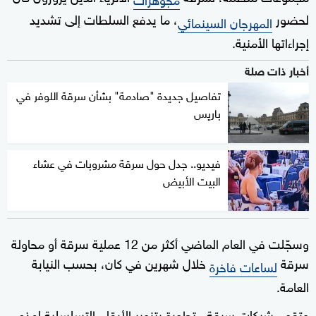
لحضور
، ما يدفع السلطات إلى تشديد
المهرجان السينمائي
إجراءاتها الأمنية.
أخبار ذات صلة
تفاصيل جديدة "صادمة" بشأن سرقة اللوفر في
باريس
فيديو.. جدل حول سرقة مشروبات في عشاء
البيت الأبيض
وسجّلت في العام الماضي أكثر من 12 عملية سرقة أو محاولة
سرقة
خلال شهرين في كان، بحسب النيابة
لساعات فاخرة
العامة.
وتقوم شبكات سرقة متطورة بتزوير الأرقام التسلسلية لهذه