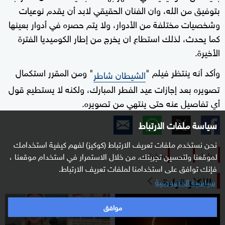
بتوفيق من الله، وان الفنان الحقيقي لابد أن يقدم نوعيات
وشخصيات مختلفة من الأدوار، ولا يتم حصره في أدوار بعينها
كما يحدث، لذلك استطاع ان يخرج من إطار الكوميديا الفترة
الأخيرة.
وأكد أنه ينتظر فيلم "
" ومن المقرر استكمال
الشيطان شاطر
تصويره بعد إجازات عيد الفطر المبارك، ولكنه لا يستطيع قول
أي تفاصيل عنه حتى ينتهي من تصويره.
سياسة ملفات الارتباط
نحن نستخدم ملفات تعريف الارتباط (كوكيز) لفهم كيفية استخدامك
دراما
مصر
رمضان
لموقعنا ولتحسين تجربتك. من خلال الاستمرار في استخدام موقعنا ،
فإنك توافق على استخدامنا لملفات تعريف الارتباط.
الأكثر قراءة
سياسية الخصوصية
موافق