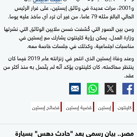
و2001، مرات عديدة في وثائق إبستين، على غرار الرئيس
الحالي البالغ مثله 79 عاما، من غير أن ترد أي مآخذ عليه يوما.
ومن بين الصور التي كُشفت ضمن ملايين الوثائق التي نشرتها
وزارة العدل، يمكن رؤية كلينتون يشارك مع إبستين في
مناسبات اجتماعية، وكذلك في جلسات خاصة معه.
وعند وفاة إبستين الذي انتحر في زنزانته عام 2019 فيما كان
ينتظر محاكمته، كان كلينتون يؤكد أنّه لم يتّصل به منذ أكثر من
عقد.
كلينتون
إبستين
قضية إبستين
فضائح إبستين
مصر.. بيان رسمي بعد "حادث دهس" بسيارة