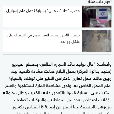
أخبار ذات صلة
مصر.. "حادث دهس" بسيارة تحمل علم إسرائيل
مصر.. الأمن يضبط المتورطين في الاعتداء على
طفل ووالده
وأضاف: "حال تواجد قائد السيارة الظاهرة بمقطع الفيديو
(مقيم بدائرة المركز) بمحل البلاغ حدثت مشادة كلامية بينه
وبين مالك محل تجاري لاعتراض الأخير على توقفه بالسيارة
أمام المحل الخاص به، ولدى مشاهدة المارة للمشاجرة والعلم
المثبت على السيارة قاموا بالتعدى عليه بالضرب وحال محاولته
الإفلات اصطدم بعدد من المواطنين والمركبات تصادف
مرورهم بالمنطقة مما أسفر عن إصابة 6 أشخاص بكسور
وكدمات متفرقة وتم نقلهم لعدد من المستشفيات لتلقى