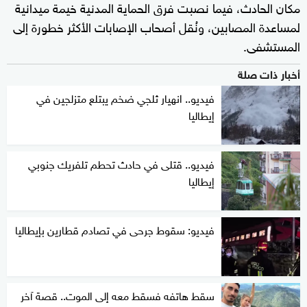
مكان الحادث، فيما نصبت فرق الحماية المدنية خيمة ميدانية
لمساعدة المصابين، ونُقل أصحاب الإصابات الأكثر خطورة إلى
المستشفى.
أخبار ذات صلة
فيديو.. انهيار ثلجي ضخم يبتلع متزلجين في
إيطاليا
فيديو.. قتلى في حادث تحطم تلفريك جنوبي
إيطاليا
فيديو: سقوط جرحى في تصادم قطارين بإيطاليا
سقط هاتفه فسقط معه إلى الموت.. قصة آخر