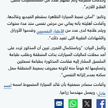
العلاج اللازم".
وتابع: "أمكن ضبط السيارة الظاهرة بمقطع الفيديو وقائدها،
وأفادت أهليته بأنه يعاني من مرض نفسى منذ عدة سنوات
ويتم علاجه لدى عدد من
وقدموا الأوراق
الأطباء النفسيين
والشهادات الطبية التى تفيد ذلك".
وأكمل البيان: "وباستكمال التحرى تبين أن المذكور تردد على
أحد محلات كماليات السيارات بذات المنطقة وطلب طباعة
الملصق المشار إليه فقامت المذكورة بطباعة نسختين
وتسليمها له خوفاً منه لكونه معروف بمحيط المنطقة محل
سكنه بعدم إتزانه النفسي".
وأفادت مصادر صحفية بأن قائد السيارة المضبوط اسمه
أحمد
، ويعمل مهندسا زراعيا.
عادل