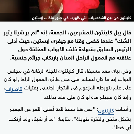
كلينتون من بين الشخصيات التي ظهرت في صور ملفات إبستين
قال بيل كلينتون للمشرعين، الجمعة، إنه "لم ير شيئا يثير
الشك" عندما قضى ⁠وقتا مع جيفري إبستين، حيث أدلى
الرئيس السابق بشهادة خلف الأبواب المغلقة حول
علاقته مع الممول الراحل المدان بارتكاب جرائم جنسية.
وفي بيان معد مسبقا، قال كلينتون ‌للجنة الرقابة في مجلس
النواب إنه ما كان ليسافر على متن ‌طائرة الممول ‌الراحل لو كان
على علم بتورطه المزعوم في الاتجار الجنسي بفتيات
،
قاصرات
وإنه كان سيبلغ عنه لو كان على علم ‌بذلك.
وأضاف
: "نحن هنا فقط ‌لأنه ⁠أخفى الأمر عن الجميع
كلينتون
بشكل متقن ولفترة طويلة"، متابعا: "لم أر شيئا، ولم أرتكب
أي خطأ".