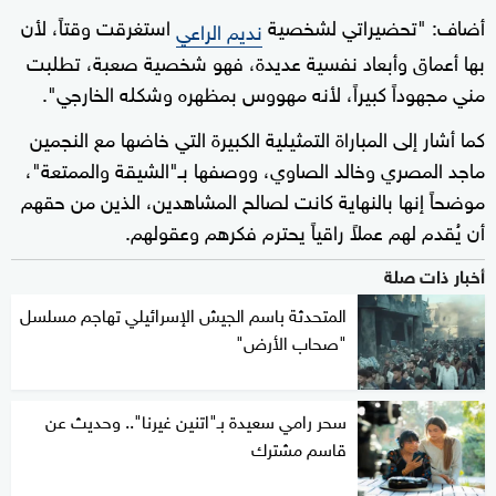
أضاف: "تحضيراتي لشخصية
استغرقت وقتاً، لأن
نديم الراعي
بها أعماق وأبعاد نفسية عديدة، فهو شخصية صعبة، تطلبت
مني مجهوداً كبيراً، لأنه مهووس بمظهره وشكله الخارجي".
كما أشار إلى المباراة التمثيلية الكبيرة التي خاضها مع النجمين
ماجد المصري وخالد الصاوي، ووصفها بـ"الشيقة والممتعة"،
موضحاً إنها بالنهاية كانت لصالح المشاهدين، الذين من حقهم
أن يُقدم لهم عملاً راقياً يحترم فكرهم وعقولهم.
أخبار ذات صلة
المتحدثة باسم الجيش الإسرائيلي تهاجم مسلسل
"صحاب الأرض"
سحر رامي سعيدة بـ"اتنين غيرنا".. وحديث عن
قاسم مشترك