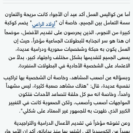
أما عن كواليس العمل أكد عيد أن الأجواء كانت مريحة والتعاون
سمة التعامل بين الجميع، خاصة أن "
" يضم كوكبة
أولاد الراعي
كبيرة من النجوم، الذين يحرصون على تقديم الأفضل، موضحاً
ان هذا هو سر انجذابه للبطولات الجماعية مؤخراً، حيث إن
العمل يكون به حبكة وشخصيات محورية ودرامية عديدة،
يسعى الجميع لتقديمها بشكل مختلف واجتهاد كبير، بدلاً من
الاعتماد على الشخصية الأحادية في البطولات المنفردة.
وبسؤاله عن أصعب المشاهد، وخاصة أن الشخصية بها تراكيب
نفسية عديدة، قال: "هناك مشاهد صعبة كثيرة، ليس مشهداً
واحداً، وخاصة انه مع كل حلقة تتصاعد الأحداث فتكون
المواجهات أصعب وأصعب، ولكن الصعوبة كانت في التغيير
الكبير الذي ظهرت به للجمهور غير المعتاد على شكلي".
وعن تفوقه مؤخراً في تقديم الأعمال الدرامية والتراجيدية
بعيداً عن الكوميديا التي اشتهر بها منذ بداياته، أكد ان الأمر جاء