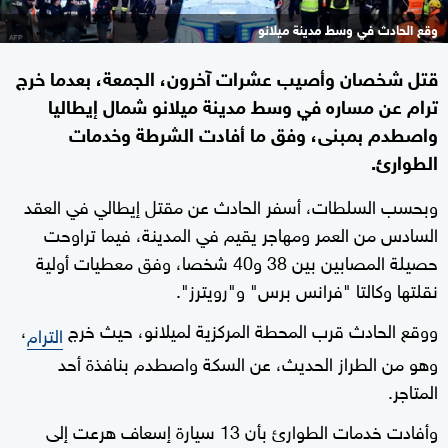
وقع الحادث في وسط مدينة ميلانو
قتل شخصان وأصيب عشرات آخرون، الجمعة، بعدما خرج
ترام عن مساره في وسط مدينة ميلانو شمال إيطاليا
واصطدم بمبنى، وفق ما أفادت الشرطة وخدمات
الطوارئ.
وبحسب السلطات، أسفر الحادث عن مقتل إيطالي في العقد
السادس من العمر ومهاجر يقيم في المدينة، فيما تراوحت
حصيلة المصابين بين 38 و40 شخصا، وفق معطيات أولية
نقلتها وكالتا "فرانس برس" و"رويترز".
ووقع الحادث قرب المحطة المركزية لميلانو، حيث خرج
،
الترام
وهو من الطراز الحديث، عن السكة واصطدم بنافذة أحد
المتاجر.
وأفادت خدمات الطوارئ بأن 13 سيارة إسعاف هرعت إلى