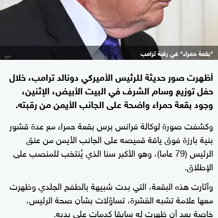
"بقعة حمراء" في رقبة ترامب
أظهرت صور حديثة للرئيس الأميركي دونالد ترامب، خلال
حفل توزيع وسام الشرف في البيت الأبيض، الإثنين،
وجود بقعة حمراء واضحة على الجانب الأيمن من رقبته.
وكشفت صورة لوكالة فرانس برس بقعة حمراء مع عدة قشور
بنية بارزة فوق ياقة قميصه على الجانب الأيمن من عنق
الرئيس (79 عاما)، وهو الأكبر سنا الذي يُنتخب للمنصب على
الإطلاق.
وأثارت هذه البقعة، التي بدت شبيهة بالطفح الجلدي وظهرت
معها علامة تشبه القشرة، تساؤلات بشأن صحة الرئيس،
خاصة بعد أن ظهرت له سابقا كدمات على يديه.