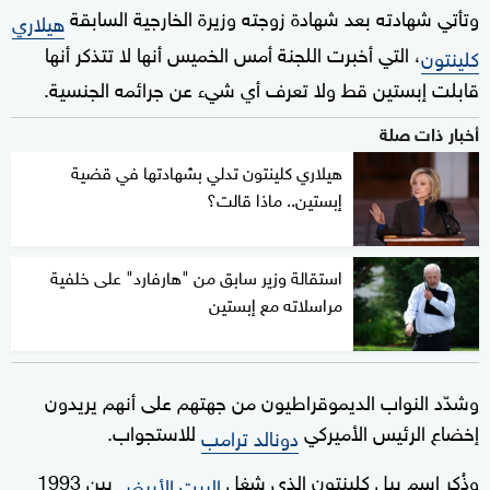
وتأتي شهادته بعد شهادة زوجته وزيرة الخارجية السابقة
هيلاري
، التي أخبرت اللجنة أمس الخميس أنها لا تتذكر أنها
كلينتون
‌قابلت إبستين قط ولا تعرف أي شيء عن جرائمه الجنسية.
أخبار ذات صلة
هيلاري كلينتون تدلي بشهادتها في قضية
إبستين.. ماذا قالت؟
استقالة وزير سابق من "هارفارد" على خلفية
مراسلاته مع إبستين
وشدّد النواب الديموقراطيون من جهتهم على أنهم يريدون
إخضاع الرئيس الأميركي
للاستجواب.
دونالد ترامب
وذُكر اسم بيل كلينتون الذي شغل
بين 1993
البيت الأبيض