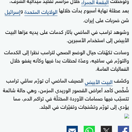
ولوحظت
خلال مراسم تقليد ميدالية الشرف،
البقعة الحمراء
بعد عطلة نهاية أسبوع بدأت خلالها
و
الولايات المتحدة
إسرائيل
شن ضربات على إيران.
وشوهد ترامب في الماضي بآثار كدمات على يديه عزاها البيت
الأبيض إلى استخدام الأسبرين.
وسادت تكهّنات حيال الوضع الصحي لترامب نظرا إلى الكدمات
والتورّم في ساقيه، وعدّة لحظات بدا فيها وكأنه يغفو خلال
الفعاليات العامة.
وكشف
الصيف الماضي أن تورّم ساقَي ترامب
البيت الأبيض
شُخِّص كأحد أعراض القصور الوريدي المزمن، وهي حالة شائعة
تتسبّب فيها صمامات الأوردة المختلّة في تراكم الدم، مما
يؤدي إلى تورّم وتشنجات وتغيّرات في الجلد.