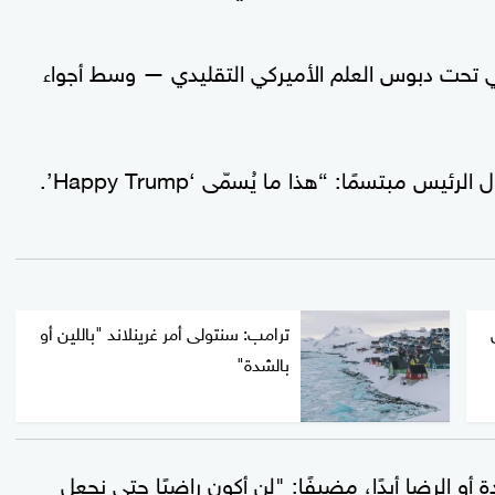
تحت دبوس العلم الأميركي التقليدي — وسط أجواء
وعندما سأله صحفيون عن معنى الإكسسوار، قال الرئيس مبتسمًا: “هذا ما يُسمّى ‘Happy Trump’.
ترامب: سنتولى أمر غرينلاند "باللين أو
بالشدة"
 أو الرضا أبدًا، مضيفًا: "لن أكون راضيًا حتى نجعل