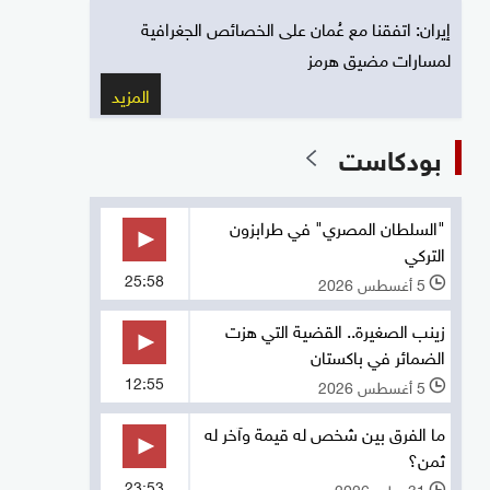
إيران: اتفقنا مع عُمان على الخصائص الجغرافية
لمسارات مضيق هرمز
المزيد
بودكاست
"السلطان المصري" في طرابزون
التركي
25:58
5 أغسطس 2026
l
زينب الصغيرة.. القضية التي هزت
الضمائر في باكستان
12:55
5 أغسطس 2026
l
ما الفرق بين شخص له قيمة وآخر له
ثمن؟
23:53
31 يوليو 2026
l