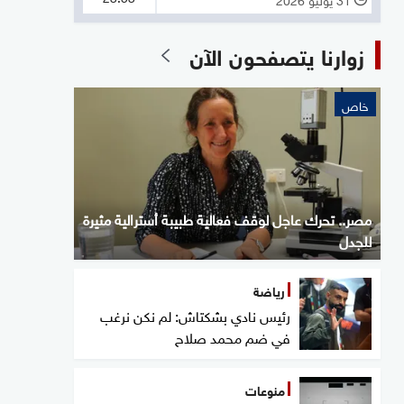
زوارنا يتصفحون الآن
خاص
مصر.. تحرك عاجل لوقف فعالية طبيبة أسترالية مثيرة
للجدل
رياضة
رئيس نادي بشكتاش: لم نكن نرغب
في ضم محمد صلاح
منوعات