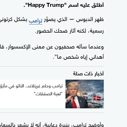
أطلق عليه اسم "Happy Trump".
ظهر الدبوس — الذي يصوّر
بشكل كرتوني 
ترامب
رسمية، لكنه أثار ضحك الحضور.
أهداني إياه شخص ما”.
أخبار ذات صلة
ترامب وحلم غرينلاند.. الناتو في مأزق
"لعبة الصفقات"
وأوضح ترامب، بنبرة دعابية، أنه لا يشعر بالسعادة