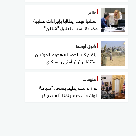
عالم
إسبانيا تهدد إيطاليا بإجراءات عقابية
مضادة بسبب تعليق "شنغن"
شرق أوسط
ارتفاع كبير لحصيلة هجوم الحوثيين..
استنفار وتوتر أمني وعسكري
منوعات
قرار ترامب يطيح بسوق "سياحة
الولادة".. حزم بـ100 ألف دولار