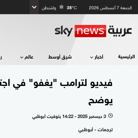
الجمعة 7 أغسطس 2026
°C
35
واشنطن
الرئيسية
أخبار
شرق أوسط
عالم
ر
فيديو لترامب "يغفو" في اجت
يوضح
3 ديسمبر 2025 - 14:22 بتوقيت أبوظبي
l
ترجمات - أبوظبي