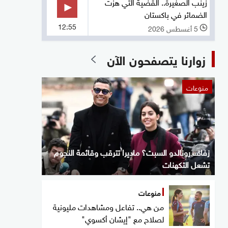
زينب الصغيرة.. القضية التي هزت
الضمائر في باكستان
12:55
5 أغسطس 2026
l
زوارنا يتصفحون الآن
منوعات
زفاف رونالدو السبت؟ ماديرا تترقب وقائمة النجوم
تشعل التكهنات
منوعات
من هي.. تفاعل ومشاهدات مليونية
لصلاح مع "إيشان أكسوي"