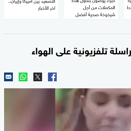
التصعيد بين أميركا وإيران..
حا
المكملات من أجل
آخر الأخبار
شيخوخة صحية أفضل
سلة تلفزيونية على الهواء