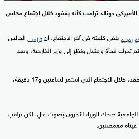
 الأميركي دونالد ترامب كأنه يغفو، خلال اجتماع مجلس
يلقي كلمته في آخر الاجتماع، أن
الجالس
و روبيو
ترامب
م تحرك فجأة واعتدل ونظر إلى وزير الخارجية، وبعد
وذكرت شبكة "سي إن إن" الأميركية، أن ترامب فقد، خلال الاجتماع الذي استمر لساعتين و17 دقيقة،
 الجامعية ضحك الوزراء الآخرون بصوت عالٍ، لكن ترامب
ت عيناه مغمضتين.