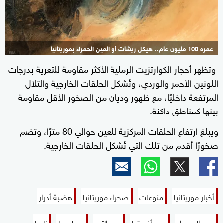
عمره 100 مليون عام.. هيكل ريشات أو العين الحمراء بموريتانيا
وتظهر أحجار الكوارتزيت الرملية الأكثر مقاومة للتعرية بدرجات
2+
اللونين الأحمر والوردي، وتُشكل الحلقات الخارجية والتلال
المرتفعة داخليًا، مع ظهور وديان من الصخور الأقل مقاومة
بينها كمناطق داكنة.
ويبلغ ارتفاع الحلقات المركزية للعين حوالي 80 مترًا، وتضم
صخورًا أقدم من تلك التي تُشكل الحلقات الخارجية.
أخبار موريتانيا
منوعات
صحراء موريتانيا
هضبة أدرار
عين الصحراء
عين أفريقيا
عين الثور
جيولوجيا
ناسا