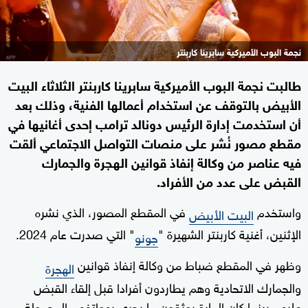
نجمة البوب الأميركية سابرينا كاربنتر
طالبت نجمة البوب الأميركية سابرينا كاربنتر الثلاثاء البيت
الأبيض بالتوقف عن استخدام أعمالها الفنية، وذلك بعد
أن استخدمت إدارة الرئيس دونالد ترامب إحدى أغانيها في
مقطع مصور نُشر على منصات التواصل الاجتماعي ألقت
فيه عناصر من وكالة إنفاذ قوانين الهجرة والجمارك
القبض على عدد من الأفراد.
واستخدم
في المقطع المصور، الذي نشره
البيت الأبيض
الإثنين، أغنية كاربنتر الشهيرة "
" التي صدرت عام 2024.
جونو
وظهر في المقطع ضباط من وكالة إنفاذ قوانين
الهجرة
والجمارك الاتحادية وهم يطاردون أفرادا قبل إلقاء القبض
عليهم بينما كان المارة يوثقون ما يجري بهواتفهم المحمولة.