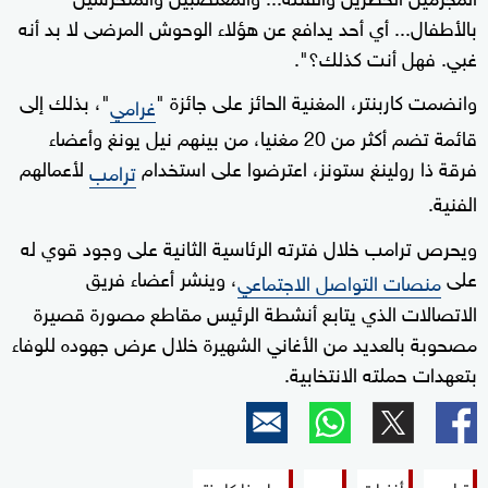
بالأطفال... أي أحد يدافع عن هؤلاء الوحوش المرضى لا بد أنه
غبي. فهل أنت كذلك؟".
وانضمت كاربنتر، المغنية الحائز على جائزة "
"، بذلك إلى
غرامي
قائمة تضم أكثر من 20 مغنيا، من بينهم نيل يونغ وأعضاء
فرقة ذا رولينغ ستونز، اعترضوا على استخدام
لأعمالهم
ترامب
الفنية.
ويحرص ترامب خلال فترته الرئاسية الثانية على وجود قوي له
على
، وينشر أعضاء فريق
منصات التواصل الاجتماعي
الاتصالات الذي يتابع أنشطة الرئيس مقاطع مصورة قصيرة
مصحوبة بالعديد من الأغاني الشهيرة خلال عرض جهوده للوفاء
بتعهدات حملته الانتخابية.
ترامب
أغنيات
بوب
سابرينا كاربنتر