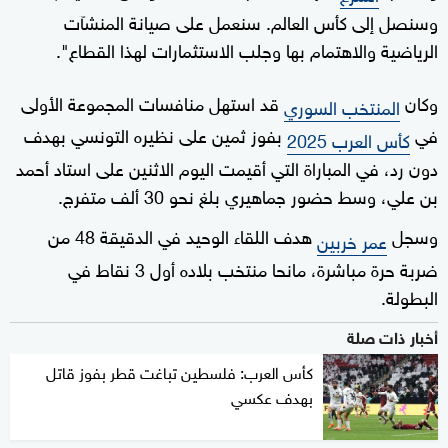
وسنصل إلى كأس العالم. سنعمل على صيانة المنشآت
الرياضية والاهتمام بها وجلب الاستثمارات لهذا القطاع".
وكان
قد استهل منافسات المجموعة الأولى
المنتخب السوري
في
بفوز ثمين على نظيره التونسي بهدف
كأس العرب 2025
دون رد، في المباراة التي أقيمت اليوم الاثنين على استاد أحمد
بن علي، وسط حضور جماهيري بلغ نحو 30 ألف متفرج.
وسجل
هدف اللقاء الوحيد في الدقيقة 48 من
عمر خربين
ضربة حرة مباشرة، مانحا منتخب بلاده أول 3 نقاط في
البطولة.
أخبار ذات صلة
كأس العرب: فلسطين تباغت قطر بفوز قاتل
بهدف عكسي