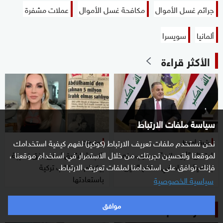
جرائم غسل الأموال
مكافحة غسل الأموال
عملات مشفرة
ألمانيا
سويسرا
الأكثر قراءة
سياسة ملفات الارتباط
نحن نستخدم ملفات تعريف الارتباط (كوكيز) لفهم كيفية استخدامك
شرق أوسط
منوعات
لموقعنا ولتحسين تجربتك. من خلال الاستمرار في استخدام موقعنا ،
اعتقال "أبو مازن" ومقرب منه
"نجمة الشرق" على عنق نسيبة
فإنك توافق على استخدامنا لملفات تعريف الارتباط.
بقضية فساد في صلاح الدين
بيكهام.. مطالب تركية
باستعادتها
سياسية الخصوصية
موافق
اخترنا لكم