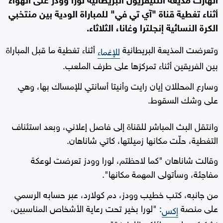
أثناء تغطية قناة "آي تي في" للمباراة الودية بين منتخبي
الكرة النسائية إنجلترا وغانا، الثلاثاء.
وتعرضت المذيعة البريطانية
أثناء تغطية ما قبل المباراة
للإغماء
بين الفريقين أثناء تمركزها على طرف الملعب.
وسارع المحللان إيان رايت وأنيتا أسانتي للإمساك بها، وهي
على وشك السقوط.
وانتقل البث المباشر للقناة إلى فاصل إعلاني، وبعد استئناف
التغطية، حلّت مكانها زميلتها، كاتي شاناهان.
وقالت شاناهان "كما لاحظتم، لورا وودز تعرضت لوعكة
مفاجئة، وسأتولى المهمة مكانها".
من جانبه، كتب خطيب وودز، دم كولارد، عبر حسابه الرسمي
على منصة
: "لورا بخير تحت رعاية الأشخاص المناسبين،
إكس