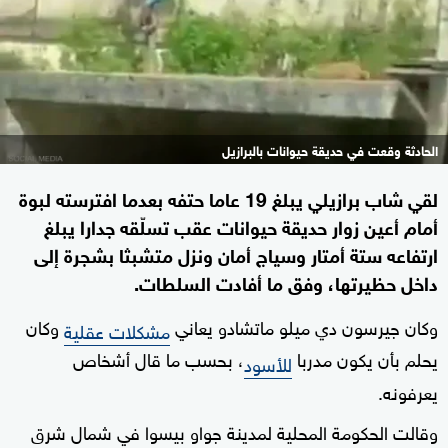
الحادثة وقعت في حديقة حيوانات بالبرازيل
لقي شاب برازيلي يبلغ 19 عاما حتفه بعدما افترسته لبوة
أمام أعين زوار حديقة حيوانات عقب تسلّقه جدارا يبلغ
ارتفاعه ستة أمتار وسياج أمان ونزل متشبثا بشجرة إلى
داخل حظيرتها، وفق ما أفادت السلطات.
وكان جيرسون دي ميلو ماتشادو يعاني
وكان
مشكلات عقلية
يحلم بأن يكون مدربا
، بحسب ما قال أشخاص
للأسود
يعرفونه.
وقالت الحكومة المحلية لمدينة جواو بيسوا في شمال شرق