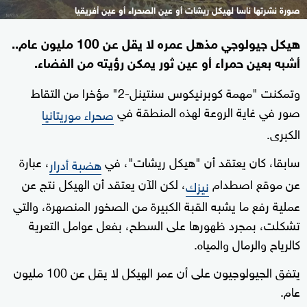
صورة نشرتها ناسا لهيكل ريشات أو عين الصحراء أو عين أفريقيا
هيكل جيولوجي مذهل عمره لا يقل عن 100 مليون عام..
أشبه بعين حمراء أو عين ثور يمكن رؤيته من الفضاء.
وتمكنت "مهمة كوبرنيكوس سنتينل-2" مؤخرا من التقاط
صور في غاية الروعة لهذه المنطقة في
صحراء موريتانيا
الكبرى.
سابقا، كان يعتقد أن "هيكل ريشات"، في
، عبارة
هضبة أدرار
عن موقع اصطدام
، لكن الآن يعتقد أن الهيكل نتج عن
نيزك
عملية رفع ما يشبه القبة الكبيرة من الصخور المنصهرة، والتي
تشكلت، بمجرد ظهورها على السطح، بفعل عوامل التعرية
كالرياح والرمال والمياه.
يتفق الجيولوجيون على أن عمر الهيكل لا يقل عن 100 مليون
عام.