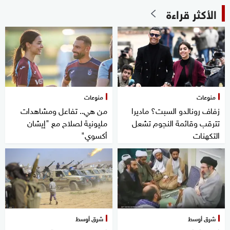
الأكثر قراءة
منوعات
منوعات
زفاف رونالدو السبت؟ ماديرا
من هي.. تفاعل ومشاهدات
تترقب وقائمة النجوم تشعل
مليونية لصلاح مع "إيشان
التكهنات
أكسوي"
شرق أوسط
شرق أوسط