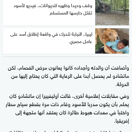
وقف وحيدا وظهره للحيوانات.. فيديو لأسود
تقتل حارسها المستسلم
ليبيا.. النيابة تتحرك في واقعة إطلاق أسد على
عامل مصري
وأضافت أن والدته وأجداده كانوا يعانون مرض الفصام، لكن
ماتشادو لم يحصل أبدا على الرعاية التي كان يحتاج إليها من
الدولة.
وفي مقابلات إعلامية أخرى، قالت أوليفييرا إن ماتشادو كان
يحلم بأن يكون مدربا للأسود وقام ذات مرة بقطع سياج مطار
واختبأ في معدات هبوط طائرة كان يعتقد أنها متجهة إلى
إفريقيا.
وصرّحت إيكارا مينيزيس، قريبة ماتشادو، لصحافيين قائلة إنه