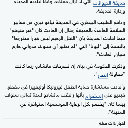
التي لا تزال مغلقة، وفقا لبلدية المدينة
حديقة الحيوانات
وإدارة الحديقة.
ودافع الطبيب البيطري في الحديقة تياغو نيري عن معايير
السلامة الخاصة بالحديقة وقال إن الحادث كان "غير متوقع"
فيما أفادت الحديقة بأن "القتل الرحيم ليس خيارا مطروحا"
بالنسبة إلى "ليونا" التي "لم تظهر أي سلوك عدواني خارج
سياق الحادث".
وذكرت الحكومة في بيان إن تصرفات ماتشادو ربما كانت
"محاولة
".
انتحار
وأفادت مستشارة حماية الطفل فيرونيكا أوليفييرا في مقطع
فيديو على
بأنها رافقت ماتشادو لمدة ثماني سنوات
إنستغرام
بينما كان "يخضع لكل الرعاية المؤسسية المتوافرة في
المدينة".
أخبار ذات صلة