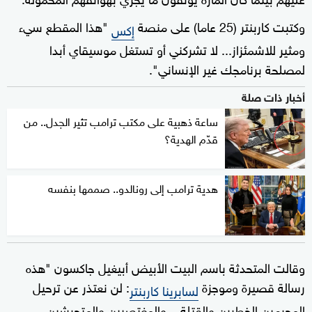
وكتبت كاربنتر (25 عاما) على منصة
"هذا المقطع سيء
إكس
ومثير للاشمئزاز... لا تشركني أو تستغل موسيقاي أبدا
لمصلحة برنامجك غير الإنساني".
أخبار ذات صلة
ساعة ذهبية على مكتب ترامب تثير الجدل.. من
قدّم الهدية؟
هدية ترامب إلى رونالدو.. صممها بنفسه
وقالت المتحدثة باسم البيت الأبيض أبيغيل جاكسون "هذه
رسالة قصيرة وموجزة
: لن نعتذر عن ترحيل
لسابرينا كاربنتر
المجرمين الخطرين والقتلة... والمغتصبين والمتحرشين