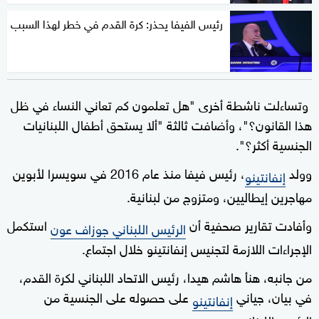
رئيس الفيفا يحذر: كرة القدم في خطر لهذا السبب
وتساءلت ناشطة أخرى "هل تعلمون كم تعاني النساء في ظل
هذا القانون؟"، وأضافت ثالثة "ألا يستحق أطفال اللبنانيات
الجنسية أكثر؟".
وولد
، رئيس فيفا منذ عام 2016 في سويسرا لأبوين
إنفانتينو
مهاجرين إيطاليين، ومتزوج من لبنانية.
وأفادت تقارير صحفية أن
استكمل
الرئيس اللبناني جوزاف عون
الإجراءات اللازمة لتجنيس إنفانتينو خلال اجتماع.
من جانبه، هنأ هاشم هيدا، رئيس الاتحاد اللبناني لكرة القدم،
في بيان، جياني
على حصوله على الجنسية من
إنفانتينو