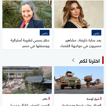
خاص
خاص
بعد سارة خليفة.. مشاهير
حظر رسمي لطبيبة أسترالية
مصريون في مواجهة القضاء
ووصفتها في مصر
اخترنا لكم
شرق أوسط
عالم
العراق يعلن ضبط ومصادرة
الصين تتعرض لزلزال مجددا..