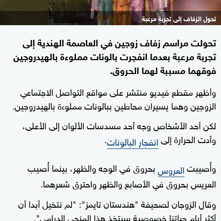
تحول الزفاف إلى تجربة مرعبة
تحولت مراسم زفاف زوجين في العاصمة الهندية إلى
تجربة مرعبة بعدما انفجرت بالونات مملوءة بالهيدروجين
فوقهما مسببة لهما الحروق.
وأظهر مقطع فيديو منتشر على مواقع التواصل الاجتماعي
الزوجين وهما يسيران محاطين ببالونات مملوءة بالهيدروجين.
لكن أحد الأشخاص وجه أحد مسدسات الألوان إلى الأعلى،
وأدت الحرارة إلى
.
انفجار البالونات
وأُصيبت
بحروق في الوجه والظهر، بينما أُصيب
العروس
العريس بحروق في الأصابع والظهر واحترق شعرهما.
وقال الزوجان لصحيفة "هندستان تايمز": "لم نتخيل أبدا أن
أكثر أيام حياتنا خصوصية سيتخذ هذا المنحى الدرامي".