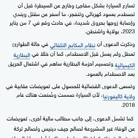
تسارع السيارة بشكل مفاجئ وخارج عن السيطرة قبل أن
تصطدم بعمود كهربائي وتنفجر، ما أسفر عن مقتل ويندي
وإصابة زوجها بحروق شديدة، في حادث وقع في 7 من يناير
2023، بولاية واشنطن.
وذكرت الدعوى أن
في حالة الطوارئ
نظام المكابح التلقائي
تعطل ولم يعمل قبل الاصطدام، كما أن خللا في
البطارية
وتصميم أحزمة البطارية ساهم في اشتعال الحريق
الكيميائية
بعد الاصطدام بالعمود.
وتسعى الدعوى القضائية للحصول على تعويضات عقابية في
، لأن السيارة صممت وصُنعت هناك عام
ولاية كاليفورنيا
2018.
كما تشمل الدعوى، إلى جانب مطالب مالية أخرى، تعويضات
عن الوفاة غير المشروعة لصالح جيف دينيس ولصالح تركة
زوجته المتوفاة، كما تطالب بإجراء محاكمة أمام هيئة المحلفين.