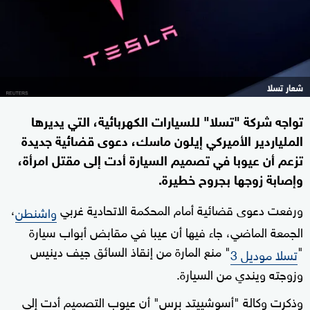
شعار تسلا
تواجه شركة "تسلا" للسيارات الكهربائية، التي يديرها
الملياردير الأميركي إيلون ماسك، دعوى قضائية جديدة
تزعم أن عيوبا في تصميم السيارة أدت إلى مقتل امرأة،
وإصابة زوجها بجروح خطيرة.
ورفعت دعوى قضائية أمام المحكمة الاتحادية غربي
،
واشنطن
الجمعة الماضي، جاء فيها أن عيبا في مقابض أبواب سيارة
"
" منع المارة من إنقاذ السائق جيف دينيس
تسلا موديل 3
وزوجته ويندي من السيارة.
وذكرت وكالة "أسوشييتد برس" أن عيوب التصميم أدت إلى