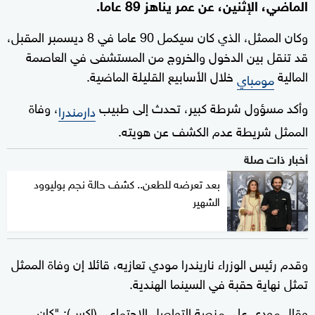
الماضي، الإثنين، عن عمر يناهز 89 عاما.
وكان الممثل، الذي كان سيكمل 90 عاما في 8 ديسمبر المقبل،
قد تنقل بين الدخول والخروج من المستشفى في العاصمة
المالية
خلال الأسابيع القليلة الماضية.
مومباي
وأكد مسؤول شرطة كبير، تحدث إلى طبيب
، وفاة
دارمندرا
الممثل شريطة عدم الكشف عن هويته.
أخبار ذات صلة
بعد تعرضه للطعن.. كشف حالة نجم بوليوود
الشهير
وقدم رئيس الوزراء ناريندرا مودي تعازيه، قائلا إن وفاة الممثل
تمثل نهاية حقبة في السينما الهندية.
وقال مودي على منصة التواصل الاجتماعي (إكس): "كان