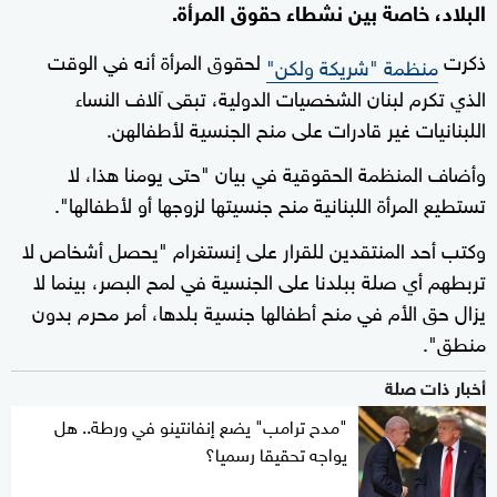
البلاد، خاصة بين نشطاء حقوق المرأة.
ذكرت
لحقوق المرأة أنه في الوقت
منظمة "شريكة ولكن"
الذي تكرم لبنان الشخصيات الدولية، تبقى آلاف النساء
اللبنانيات غير قادرات على منح الجنسية لأطفالهن.
وأضاف المنظمة الحقوقية في بيان "حتى يومنا هذا، لا
تستطيع المرأة اللبنانية منح جنسيتها لزوجها أو لأطفالها".
وكتب أحد المنتقدين للقرار على إنستغرام "يحصل أشخاص لا
تربطهم أي صلة ببلدنا على الجنسية في لمح البصر، بينما لا
يزال حق الأم في منح أطفالها جنسية بلدها، أمر محرم بدون
منطق".
أخبار ذات صلة
"مدح ترامب" يضع إنفانتينو في ورطة.. هل
يواجه تحقيقا رسميا؟