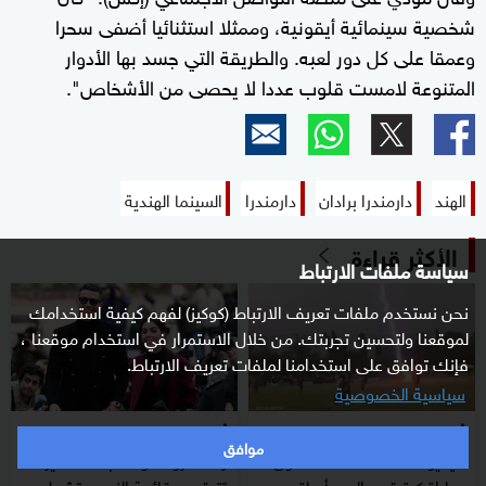
شخصية سينمائية أيقونية، وممثلا استثنائيا أضفى سحرا
وعمقا على كل دور لعبه. والطريقة التي جسد بها الأدوار
المتنوعة لامست قلوب عددا لا يحصى من الأشخاص".
الهند
دارمندرا برادان
دارمندرا
السينما الهندية
الأكثر قراءة
سياسة ملفات الارتباط
نحن نستخدم ملفات تعريف الارتباط (كوكيز) لفهم كيفية استخدامك
لموقعنا ولتحسين تجربتك. من خلال الاستمرار في استخدام موقعنا ،
فإنك توافق على استخدامنا لملفات تعريف الارتباط.
سياسية الخصوصية
منوعات
منوعات
موافق
فيديو.. صاعقة "قاتلة" تحول
زفاف رونالدو السبت؟ ماديرا
مباراة كرة قدم إلى مأساة
تترقب وقائمة النجوم تشعل