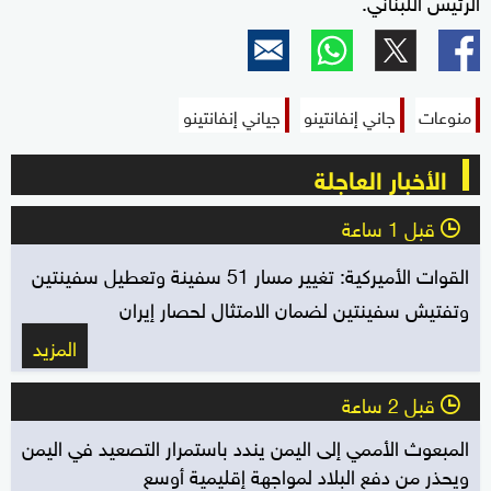
الرئيس اللبناني.
منوعات
جاني إنفانتينو
جياني إنفانتينو
الأخبار العاجلة
قبل 1 ساعة
l
القوات الأميركية: تغيير مسار 51 سفينة وتعطيل سفينتين
وتفتيش سفينتين لضمان الامتثال لحصار إيران
المزيد
قبل 2 ساعة
l
المبعوث الأممي إلى اليمن يندد باستمرار التصعيد في اليمن
ويحذر من دفع البلاد لمواجهة إقليمية أوسع