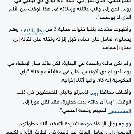
روما. نحن إلى جانب عائلته وزملائه في هذا الوقت من الألم
الذي لا يوصف".
وأظهرت مشاهد بثتها قنوات محلية 3 من
وهم
رجال الإنقاذ
يحملون العامل على سلم، قبل إنزاله ونقله على نقالة إلى
سيارة إسعاف.
ولم تكن حالته واضحة في البداية، لكن قائد جهاز الإطفاء في
روما أدريانو دي أكوتيس، قال في مقابلة مع قناة "راي"
الحكومية إنه كان واعيا أثناء إخراجه.
وأضاف محافظ
لامبرتو جانيني للصحفيين في ذلك
روما
الوقت: "بما أن حالته بدت خطيرة، فقد نقل فورا إلى
لتقييم وضعه الصحي".
المستشفى
وواجه رجال الإنقاذ مهمة شديدة التعقيد أثناء محاولتهم
الوصول إلى العامل العالق عبر نافذة في الطابق الأول، لكنهم