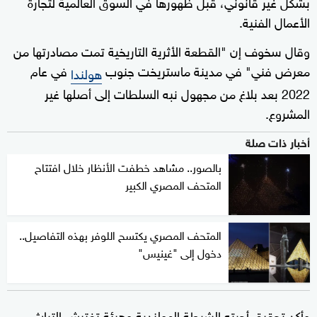
بشكل غير قانوني، قبل ظهورها في السوق العالمية لتجارة
الأعمال الفنية.
وقال سخوف إن "القطعة الأثرية التاريخية تمت مصادرتها من
معرض فني" في مدينة ماستريخت جنوب
في عام
هولندا
2022 بعد بلاغ من مجهول نبه السلطات إلى أصلها غير
المشروع.
أخبار ذات صلة
بالصور.. مشاهد خطفت الأنظار خلال افتتاح
المتحف المصري الكبير
المتحف المصري يكتسح اللوفر بهذه التفاصيل..
دخول إلى "غينيس"
وأكد تحقيق أجرته الشرطة الهولندية وهيئة تفتيش التراث