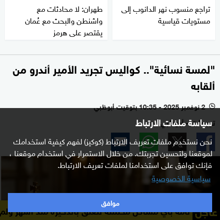
تراجع منسوب نهر الدانوب إلى
طهران: لا محادثات مع
مستويات قياسية
واشنطن والبحث مع عُمان
يقتصر على هرمز
"لمسة نسائية".. كواليس تجريد الأمير أندرو من
ألقابه
2 نوفمبر 2025 - 10:35 بتوقيت أبوظبي
l
سياسة ملفات الارتباط
ترجمات - أبوظبي
نحن نستخدم ملفات تعريف الارتباط (كوكيز) لفهم كيفية استخدامك
لموقعنا ولتحسين تجربتك. من خلال الاستمرار في استخدام موقعنا ،
فإنك توافق على استخدامنا لملفات تعريف الارتباط.
سياسية الخصوصية
موافق
عاجل
مشاكل محتملة تتعلق بالذخيرة منذ أشهر ولم تكن التقارير مفاج