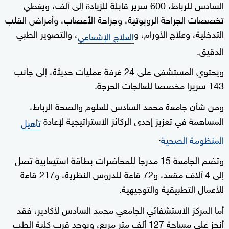
السادس للرباط، 600 سرير قابلة للزيادة إلى ألف، ويغطي
تخصصات الجراحة الروبوتية، وجراحة الأعصاب، وأمراض القلب
التدخلية، وعلاج الأورام، و
، والتصوير الطبي
العلاج الإشعاعي
الدقيق.
ويحتوي المستشفى على 24 غرفة عمليات حديثة، إلى جانب
143 سريرا مخصصا للعالجات الحرجة.
ومن شأن جامعة محمد السادس للعلوم والصحة الرباط،
المساهمة في تعزيز إحدى الركائز الاستراتيجية لإعادة
تأهيل
.
المنظومة الصحية
وتضم الجامعة 15 مدرجا للمحاضرات بطاقة استيعابية تصل
إلى 4 آلاف مقعد، و72 قاعة للدروس النظرية، و217 قاعة
للأعمال التطبيقية والتوجيهية.
أما المركز الاستشفائي الجامعي محمد السادس لأكادير، فقد
أنجز على مساحة 127 ألف متر مربع، ويوجد قرب كلية الطب