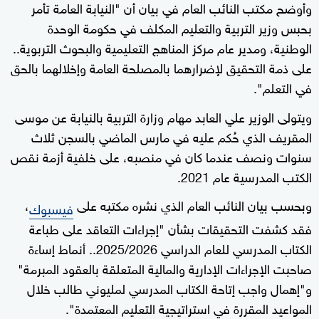
وأوضح مكتب النائب العام في بيان أن "النيابة العامة تأمر
بحبس وزير التربية والتعليم المكلف في حكومة الوحدة
الوطنية، ومدير عام مركز المناهج التعليمية والبحوث التربوية..
على ذمة التحقيق لإضرارهما بالمصلحة العامة وإخلالهما بالحق
في التعلم".
ويتولى الوزير علي العابد مهام وزارة التربية بالنيابة عن موسى
المقريف الذي حُكم عليه في مارس الماضي بالسجن ثلاث
سنوات ونصف عندما كان في منصبه، على خلفية أزمة نقص
الكتب المدرسية عام 2021.
وبحسب بيان النائب العام الذي نشره مكتبه على
،
فيسبوك
فقد كشفت التحقيقات بشأن "إجراءات التعاقد على طباعة
الكتاب المدرسي للعام الدراسي 2025/2026.. أنماط إساءة
صاحبت الإجراءات الإدارية والمالية المتعلقة بالعقود المبرمة"
و"إهمال واجب إتاحة الكتاب المدرسي لمليوني طالب خلال
المواعيد المقررة في استراتيجية التعليم المعتمدة".