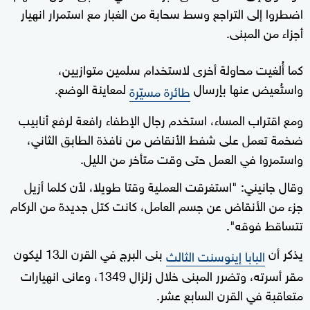
اضطروا إلى التراجع وسط سحابة من الغبار مع استمرار انهيار
أجزاء من المبنى.
كما أُلغيت محاولة أخرى لاستخدام سلمين متوازيين،
واستُعيض عنها بإرسال
لمعاينة الوضع.
طائرة مسيّرة
ومع اقتراب المساء، استخدم رجال الإطفاء رافعة لرفع أنابيب
ضخمة تعمل على شفط الأنقاض من نافذة الطابق الثاني،
واستمروا في العمل حتى وقت متأخر من الليل.
وقال جانيني: "استغرقت العملية وقتا طويلا، لأن كلما أزيل
جزء من الأنقاض عن جسم العامل، كانت كتل جديدة من الركام
تتساقط فوقه".
يذكر أن
بنى البرج في القرن الـ13 ليكون
البابا إينوسنت الثالث
مقر أسرته، وتضرر المبنى خلال زلزال 1349، وعانى انهيارات
متعاقبة في القرن السابع عشر.