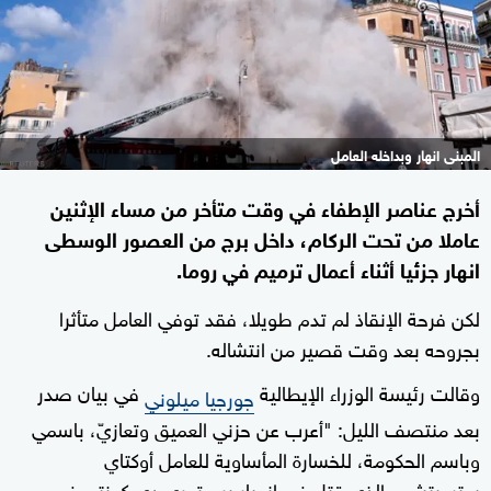
المبنى انهار وبداخله العامل
أخرج عناصر الإطفاء في وقت متأخر من مساء الإثنين
عاملا من تحت الركام، داخل برج من العصور الوسطى
انهار جزئيا أثناء أعمال ترميم في روما.
لكن فرحة الإنقاذ لم تدم طويلا، فقد توفي العامل متأثرا
بجروحه بعد وقت قصير من انتشاله.
وقالت رئيسة الوزراء الإيطالية
في بيان صدر
جورجيا ميلوني
بعد منتصف الليل: "أعرب عن حزني العميق وتعازيّ، باسمي
وباسم الحكومة، للخسارة المأساوية للعامل أوكتاي
سترويتشي، الذي قتل في انهيار برج توري دي كونتي في