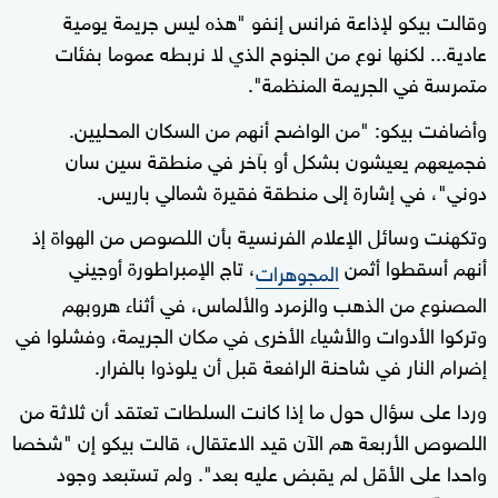
وقالت بيكو لإذاعة فرانس إنفو "هذه ليس جريمة يومية
عادية... لكنها نوع من الجنوح الذي لا نربطه عموما بفئات
متمرسة في الجريمة المنظمة".
وأضافت بيكو: "من الواضح أنهم من السكان المحليين.
فجميعهم يعيشون بشكل أو بآخر في منطقة سين سان
دوني"، في إشارة إلى منطقة فقيرة شمالي باريس.
وتكهنت وسائل الإعلام الفرنسية بأن اللصوص من الهواة إذ
أنهم أسقطوا أثمن
، تاج الإمبراطورة أوجيني
المجوهرات
المصنوع من الذهب والزمرد والألماس، في أثناء هروبهم
وتركوا الأدوات والأشياء الأخرى في مكان الجريمة، وفشلوا في
إضرام النار في شاحنة الرافعة قبل أن يلوذوا بالفرار.
وردا على سؤال حول ما إذا كانت السلطات تعتقد أن ثلاثة من
اللصوص الأربعة هم الآن قيد الاعتقال، قالت بيكو إن "شخصا
واحدا على الأقل لم يقبض عليه بعد". ولم تستبعد وجود