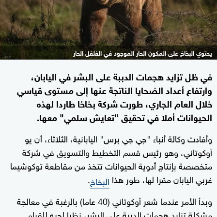
يحتوي البخاخ على المكون الحار الموجود في الفلفل الحار
في ظل تزايد هجمات الدببة على البشر في اليابان،
وارتفاع أعداد الضحايا الناتجة عنها إلى مستوى قياسي
خلال العام الجاري، طورت شركة بخاخا طاردا لهذه
الحيوانات أملا في تحقيق "تعايش سلمي" معها.
وأفادت وكالة أنباء "جي جي برس" اليابانية، الثلاثاء، أن يو
أوكوتاني، وهو رئيس قسم التخطيط والتسويق في شركة
متخصصة بإنتاج أدوية الحيوانات تتخذ من مقاطعة توكوشيما
غربي اليابان مقرا لها، طور هذا
.
البخاخ
وبدأ الأمر عندما شعر أوكوتاني (40 عاما) بالرغبة في معالجة
مشكلة تزايد هجمات الدببة على البشر، نظرا لحبه للقيام