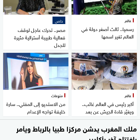
عالم
خاص
رسميا.. ثالث أصغر دولة في
مصر.. تحرك عاجل لوقف
العالم تغير اسمها
فعالية طبيبة أسترالية مثيرة
للجدل
عالم
منوعات
أكبر رئيس في العالم غائب..
من الاستديو إلى المفتي.. سارة
ويغيّر قادة الجيش عن بعد
خليفة تواجه الإعدام
ملك المغرب يدشن مركزا طبيا بالرباط ويأمر
بافتتاح آخر بأكادير