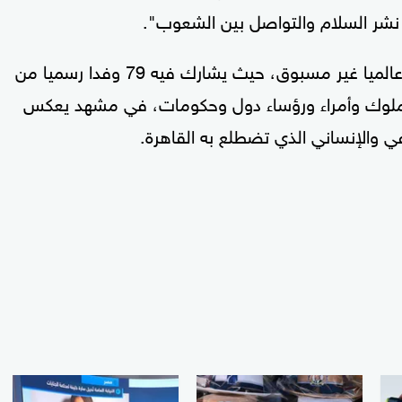
في نشر السلام والتواصل بين الشعوب".
ويُعد افتتاح المتحف المصري الكبير حدثا ثقافيا عالميا غير مسبوق، حيث يشارك فيه 79 وفدا رسميا من
من بينهم 39 وفدا برئاسة ملوك وأمراء ورؤساء دول وحكومات، في مشهد يعكس
في والإنساني الذي تضطلع به القاهرة.