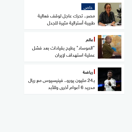
خاص
مصر.. تحرك عاجل لوقف فعالية
طبيبة أسترالية مثيرة للجدل
عالم
"الموساد" يطيح بقيادات بعد فشل
عملية استهداف لإيران
رياضة
بـ24 مليون يورو.. فينيسيوس مع ريال
مدريد 6 أعوام أخرى وللأبد