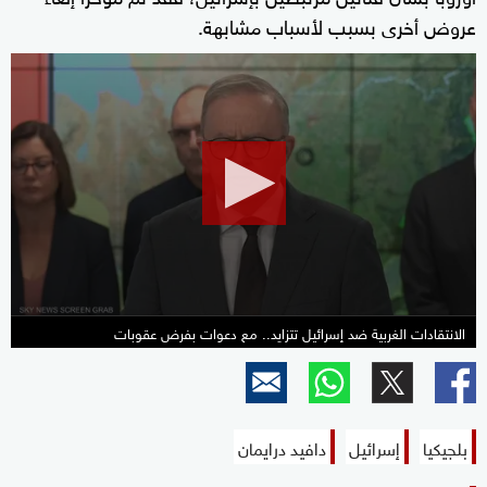
عروض أخرى بسبب لأسباب مشابهة.
0
seconds
of
1
minute,
39
seconds
الانتقادات الغربية ضد إسرائيل تتزايد.. مع دعوات بفرض عقوبات
بلجيكيا
إسرائيل
دافيد درايمان