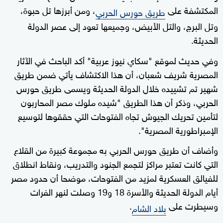
المكتشفة على
، ومن أبرزها تل حبوة،
طريق حورس الحربي
وتل البرج، والتل الأبيض، وجميعها تعود إلى عصر الدولة
الحديثة.
وفي حديث لموقع "سكاي نيوز عربية" أكد الباحث في الآثار
المصرية شريف شعبان، أن هذا الاكتشاف يأتي ضمن طريق
شهير تم تشييده خلال الدولة الحديثة ويسمى طريق حورس
الحربي، وذكر أن هذا الطريق "شيده ملوك مصر المحاربون
لتأمين تحريك الجيوش تجاه الفتوحات التي حققوها لتوسيع
الإمبراطورية المصرية".
وأضاف أن طريق حورس الحربي به مجموعة كبيرة من القلاع
التي كانت تعتبر مراكز لتجمع الجنود والتدريب، ونقاط انطلاق
للفيالق العسكرية لمزيد من الفتوحات، موضحا أن حدود مصر
أيام الدولة الحديثة والأسرة 18 و19 وصلت لنهر الفرات
وسيطرت على
.
بلاد الشام