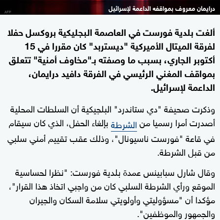
درايمان معروف بمواقفه الداعمة لإسرائيل
ألغت بلدية فورست في العاصمة البجليكية بروكسل حفلا
لفرقة الميتال الأميركية "ديستربد" كان مقررا في 15
أكتوبر الجاري، بسبب ما وصفته بـ"مخاوف أمنية" تتعلق
بمواقف المغني الرئيسي في الفرقة دافيد درايمان،
الداعمة لإسرائيل.
وذكرت صحيفة "دي ستاندرد" البلجيكية أن السلطات المحلية
أصدرت أمرا رسميا من
بإلغاء الحفل، الذي كان سيقام
الشرطة
في قاعة "فورست ناسيونال"، وذلك عقب تقييم أمني سلبي
من قبل الشرطة.
وقال شارل سبابينس عمدة بلدية فورست: "نظرا لحساسية
الموقع ورأي الشرطة السلبي كان من واجبي اتخاذ هذا القرار"،
مؤكدا أن "مسؤوليتي وأولويتي سلامة السكان والجيران
والجمهور والموظفين".