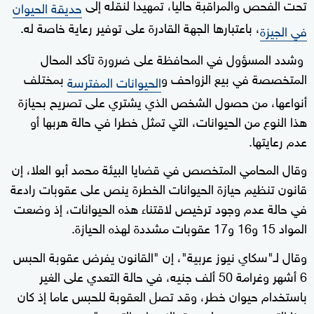
تحت الفحص والمراقبة حاليا، تمهيدا لنقله إلى
حديقة الحيوان
، باعتبارها الجهة القادرة على توفير رعاية خاصة له.
في الجيزة
وشدد المسؤول في المحافظة على ضرورة تأكد المحال
المتخصصة في بيع الزواحف و
بمختلف
الحيوانات المفترسة
أنواعها، من حصول الشخص الذي يشتري على تصريح بحيازة
هذا النوع من الحيوانات، التي تمثل خطرا في حالة هربها أو
عدم رعايتها.
وقال المحامي المتخصص في قضايا البيئة محمد أبو العلا، إن
قانون تنظيم حيازة الحيوانات الخطرة ينص على عقوبات رادعة
في حالة عدم وجود ترخيص لاقتناء هذه الحيوانات، إذ وضعت
المواد 15 و16 و17 عقوبات مشددة لهذه الحيازة.
وقال لـ"سكاي نيوز عربية"، إن "القانون يفرض عقوبة الحبس
6 أشهر وغرامة 50 ألف جنيه، في حالة التعدي على الغير
باستخدام حيوان خطر، وقد تصل العقوبة للحبس عاما إذ كان