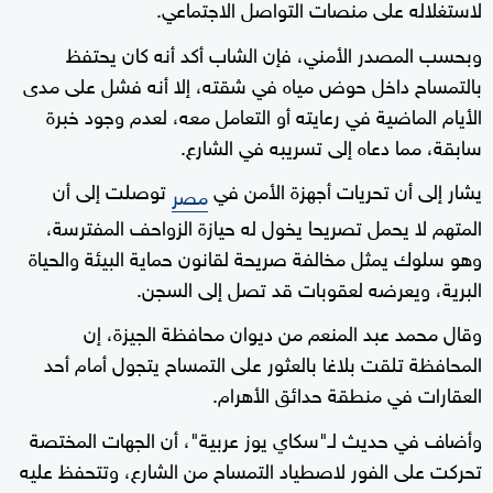
لاستغلاله على منصات التواصل الاجتماعي.
وبحسب المصدر الأمني، فإن الشاب أكد أنه كان يحتفظ
بالتمساح داخل حوض مياه في شقته، إلا أنه فشل على مدى
الأيام الماضية في رعايته أو التعامل معه، لعدم وجود خبرة
سابقة، مما دعاه إلى تسريبه في الشارع.
يشار إلى أن تحريات أجهزة الأمن في
توصلت إلى أن
مصر
المتهم لا يحمل تصريحا يخول له حيازة الزواحف المفترسة،
وهو سلوك يمثل مخالفة صريحة لقانون حماية البيئة والحياة
البرية، ويعرضه لعقوبات قد تصل إلى السجن.
وقال محمد عبد المنعم من ديوان محافظة الجيزة، إن
المحافظة تلقت بلاغا بالعثور على التمساح يتجول أمام أحد
العقارات في منطقة حدائق الأهرام.
وأضاف في حديث لـ"سكاي يوز عربية"، أن الجهات المختصة
تحركت على الفور لاصطياد التمساح من الشارع، وتتحفظ عليه