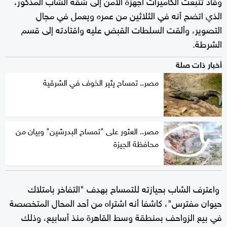
وقاد تتبعت الكاميرات أجهزة الأمن إلى شقة الشاب المذكور،
الذي اتضح أنه في الثلاثين من عمره ويعمل في مجال
التصوير، وألقت السلطات القبض عليه واقتادته إلى قسم
الشرطة.
أخبار ذات صلة
مصر.. تمساح يثير الخوف في الشرقية
مصر.. العثور على "تمساح البدرشين" وبيان من
محافظة الجيزة
واعترف الشاب بحيازته للتمساح بهدف "التفاخر بامتلاك
حيوان مفترس"، كاشفا أنه اشتراه من أحد المحال المتخصصة
في بيع الزواحف بمنطقة وسط القاهرة منذ أسابيع، وذلك