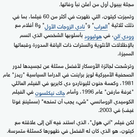
مجلة بيبول أول من أعلن نبأ وفاتها.
وتميزت كيتون، التي ظهرت في أكثر من 60 فيلما، بما في
ذلك ثلاثية "
" و"
" و8 أفلام مع
العراب
نادي الزوجات الأول
، في
بأسلوبها الشخصي الذي اتسم
وودي آلن
هوليوود
بالإطلالات الأنثوية والسترات ذات الياقة المدورة وقبعاتها
المميزة.
وترشحت لجائزة الأوسكار لأفضل ممثلة عن تجسيدها لدور
الصحفية الأميركية لويز براينت في الدراما السياسية "ريدز" عام
1981، وكعمة حنون لليوناردو دي كابريو في الفيلم العائلي
"غرفة مارفن" عام 1996، وأمام
في الفيلم
جاك نيكلسون
الكوميدي الرومانسي "شيء يجب أن تمنحه" (سمثينغ غوتا
غيف) في 2003.
لكن فيلم "آني هول"، الذي استند فيه آلن إلى علاقته مع
كيتون، هو الذي كان له الفضل في ظهورها كممثلة متمرسة.