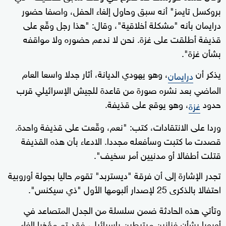
بروكسل تايمز" أنه سبق وحاول إلغاء الحفل، واصفا حضور
درايمان بأنه "مشكلة أخلاقية"، وقال: "هذا رجل وقّع على
قذيفة أطلقت على غزة. نحن لا ندعم حضوره ولا مواقفه
بشأن غزة".
يذكر أن
، وهو يهودي الديانة، أثار جدلا واسعا العام
درايمان
الماضي بعد نشره صورة من قاعدة للجيش الإسرائيلي قرب
حدود
، وهو يوقع على قذيفة.
غزة
وردا على الانتقادات، كتب: "نعم، وقّعت على قذيفة واحدة.
قصدت ما كتبت وسأفعله مجددا. الادعاء بأن هذه القذيفة
قتلت أطفالا أو مدنيين أمر سخيف".
تجدر الإشارة إلى أن فرقة "ديستربد" تقوم حاليا بجولة أوروبية
احتفالا بالذكرى 25 لإصدار ألبومها الأول "ذي سيكنس".
وتأتي هذه الحادثة ضمن سلسلة من الجدل المتصاعد في
أوروبا بشأن فنانين مرتبطين بإسرائيل، فقد تم مؤخرا إلغاء