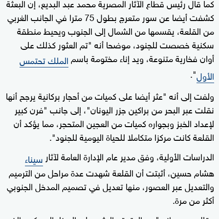
كما قال رئيس قطاع الآثار المصرية محمد عبد البديع، إن البعثة
كشفت أيضا عن سور متعرج بطول 75 مترا في الجانب الغربي
من القلعة، يقسمها من الشمال إلى الجنوب ويحيط منطقة
سكنية خصصت للجنود، موضحا أنه "تم العثور كذلك على
أوان فخارية متنوعة، ويد إناء مختومة باسم
الملك تحتمس
".
الأول
ولفت إلى أنه "عثر أيضا على كميات من أحجار بركانية يرجح أنها
نقلت عبر البحر من براكين جزر اليونان"، إلى جانب "فرن كبير
لإعداد الخبز وبجواره كميات من العجين المتحجر، مما يؤكد أن
القلعة كانت مركزا متكاملا للحياة اليومية للجنود".
الدراسات الأولية، وفق مدير عام الإدارة العامة لآثار
سيناء
هشام حسين، أثبتت أن القلعة شهدت عدة مراحل من الترميم
والتعديل عبر العصور، منها تعديل في تصميم المدخل الجنوبي
أكثر من مرة.
وقال حسين إنه "من المتوقع العثور على الميناء العسكري الذي