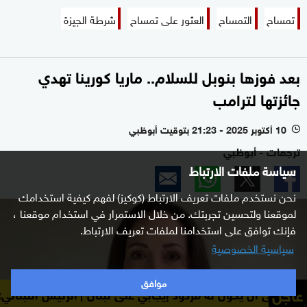
تمساح
التمساح
العثور على تمساح
شرطة الجيزة
بعد فوزها بنوبل للسلام.. ماريا كورينا تهدي
جائزتها لترامب
10 أكتوبر 2025 - 21:23 بتوقيت أبوظبي
l
ترجمات - أبوظبي
سياسة ملفات الارتباط
نحن نستخدم ملفات تعريف الارتباط (كوكيز) لفهم كيفية استخدامك
لموقعنا ولتحسين تجربتك. من خلال الاستمرار في استخدام موقعنا ،
فإنك توافق على استخدامنا لملفات تعريف الارتباط.
سياسية الخصوصية
موافق
عاجل
 له مردود إيجابي على لبنان
الرئيس اللبناني: يجري العمل 