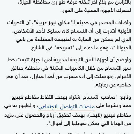
بالتزامن مع بلاغ آخر تلقته غرفة طوارئ محافظة الجيزة،
لتتحرك الأجهزة المعنية على الفور.
وأضاف المصدر في حديثه لـ"سكاي نيوز عربية"، أن التحريات
الأولية أشارت إلى أن التمساح كان مملوكا لأحد الأشخاص،
الذي لم يتمكن من العناية به لطبيعته المختلفة عن باقي
الحيوانات، وهو ما دعاه إلى "تسريحه" في الشارع.
وأوضح أن أجهزة الأمن التابعة لمديرية أمن الجيزة تتبعت خط
سير التمساح من خلال الكاميرات المثبتة في منطقة حدائق
الأهرام، وتوصلت إلى أنه مسرب من أحد المنازل، بعد أن عجز
صاحبه عن رعايته.
وتابع: "صاحب التمساح اشتراه بهدف التقاط مقاطع فيديو
معه ونشرها على
، والظهور به في
منصات التواصل الاجتماعي
مقاطع فيديو (لايف)، بهدف تحقيق أرباح والحصول على مزيد
من الهدايا التي يمكن تحويلها إلى أموال".