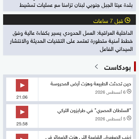
بلدة عيتا الجبل جنوبي لبنان تزامنا مع عمليات تمشيط
قبل 7 ساعات
l
الداخلية العراقية: العمل الحدودي يسير بكفاءة عالية وفق
خطط أمنية متطورة تعتمد على التقنيات الحديثة والانتشار
الميداني الفاعل
بودكاست
حين تحدثت الطبيعة وهزت أرض المحروسة
6 أغسطس 2026
l
21:06
"السلطان المصري" في طرابزون التركي
5 أغسطس 2026
l
25:58
زينب الصغيرة.. القضية التي هزت الضمائر في