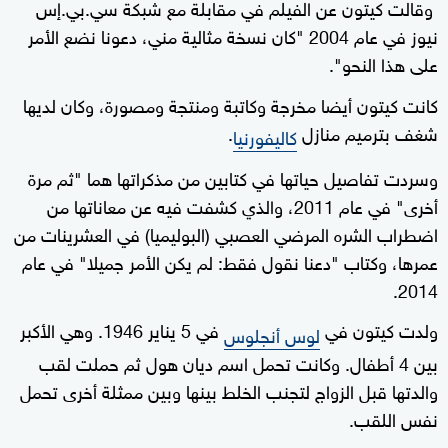
وقالت كيتون عن الفيلم في مقابلة مع شبكة سي.بي.إس
نيوز في عام 2004 "كان نسخة مثالية مني، دعونا نضع الأمر
على هذا النحو".
كانت كيتون أيضا مخرجة وكاتبة ومنتجة ومصورة، وكان لديها
شغف بترميم منازل
.
كاليفورنيا
وسردت تفاصيل حياتها في كتابين من مذكراتها هما "ثم مرة
أخرى" في عام 2011، والذي كشفت فيه عن معاناتها من
اضطراب الشره المرضي العصبي (البوليميا) في العشرينات من
عمرها، وكتاب "دعنا نقول فقط: لم يكن الأمر جميلا" في عام
2014.
ولدت كيتون في
في 5 يناير 1946. وهي الأكبر
لوس أنجلوس
بين 4 أطفال. وكانت تحمل اسم ديان هول ثم حملت لقب
والدتها قبل الزواج لتجنب الخلط بينها وبين ممثلة أخرى تحمل
نفس اللقب.