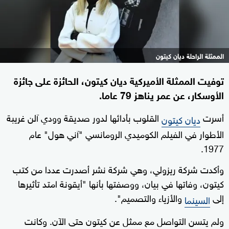
الممثلة الراحلة ديان كيتون
توفيت الممثلة الأميركية ديان كيتون، الحائزة على جائزة
الأوسكار، عن عمر يناهز 79 عاما.
أسرت
القلوب بأدائها لدور صديقة وودي آلن غريبة
ديان كيتون
الأطوار في الفيلم الكوميدي الرومانسي "آني هول" عام
1977.
وأكدت شركة ريزولي، وهي شركة نشر أصدرت عددا من كتب
كيتون، وفاتها في بيان، ووصفتها بأنها "أيقونة امتد تأثيرها
إلى
والأزياء والتصميم".
السينما
ولم يتسن التواصل مع ممثل عن كيتون حتى الآن. وكانت