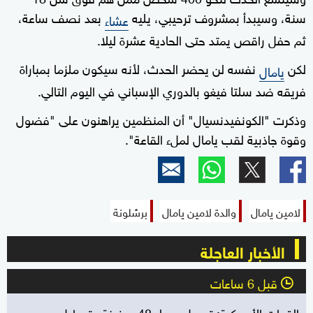
سنة، وسيبدأ بمشروف ترحيبي، يليه
بعد نصف ساعة،
عشاء
ثم حفل راقص يمتد حتى الحادية عشرة ليلا.
لكن
نفسه لن يحضر الحدث، لأنه سيكون ملزما بمباراة
يامال
فريقه ضد سلتا فيغو بالدوري الإسباني في اليوم التالي.
وذكرت "الكونفيدنسيال" أن المنظمين يراهنون على "فضول
وقوة جاذبية لقب يامال لملء القاعة".
لامين يامال
والدة لامين يامال
برشلونة
الأخبار العاجلة
قبل 6 ساعات
l
القوات الأميركية: تحويل مسار 48 سفينة وتعطيل