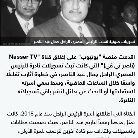
تسريبات صوتية نسبت للرئيس المصري الراحل جمال عبد الناصر
أقدمت منصة "يوتيوب" على إغلاق قناة "Nasser TV
(ناصر تي في)" التي كانت تبث تسجيلات نادرة للرئيس
المصري الراحل جمال عبد الناصر، في خطوة أثارت تفاعلًا
واسعًا خلال الساعات الماضية، وسط سعي أسرته
لاستعادتها أو البحث عن بدائل لنشر باقي تسجيلاته
النادرة.
القناة التي أطلقتها أسرة الرئيس الراحل منذ عام 2018، كانت
تمثل مرجعاً رقمياً لتاريخ عبد الناصر، حيث تضمنت خطابات
وتسجيلات ولقاءات مع قادة أخرين عُرضت للمرة الأولى،