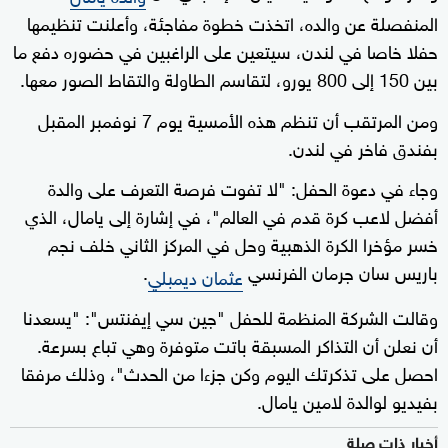
المنفصلة عن والده، اتخذت خطوة مفاجئة، وأعلنت تنظيمها
حفلا خاصا في لندن، سيتعين على الراغبين في حضوره دفع ما
بين 150 إلى 800 يورو، لتقاسم الطاولة والتقاط الصور معها.
ومن المرتقب أن تنظم هذه الأمسية يوم 7 نوفمبر المقبل
بفندق فاخر في لندن.
وجاء في دعوة الحفل: "لا تفوت فرصة التعرف على والدة
أفضل لاعب كرة قدم في العالم"، في إشارة إلى يامال، الذي
خسر مؤخرا الكرة الذهبية وحل في المركز الثاني خلف نجم
باريس سان جرمان الفرنسي
.
عثمان ديمبلي
وقالت الشركة المنظمة للحفل "جين سي إيفنتس": "يسعدنا
أن نعلن أن التذاكر المسبقة باتت متوفرة وهي تباع بسرعة.
احصل على تذكرتك اليوم وكن جزءا من الحدث"، وذلك مرفقا
بفيديو لوالدة لامين يامال.
أخبار ذات صلة