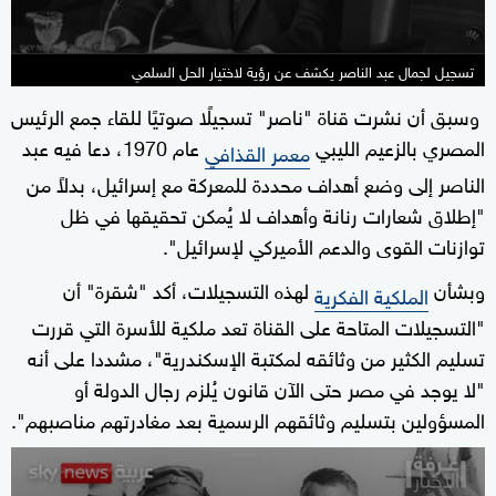
تسجيل لجمال عبد الناصر يكشف عن رؤية لاختيار الحل السلمي
وسبق أن نشرت قناة "ناصر" تسجيلًا صوتيًا للقاء جمع الرئيس
المصري بالزعيم الليبي
عام 1970، دعا فيه عبد
معمر القذافي
الناصر إلى وضع أهداف محددة للمعركة مع إسرائيل، بدلاً من
"إطلاق شعارات رنانة وأهداف لا يُمكن تحقيقها في ظل
توازنات القوى والدعم الأميركي لإسرائيل".
وبشأن
لهذه التسجيلات، أكد "شقرة" أن
الملكية الفكرية
"التسجيلات المتاحة على القناة تعد ملكية للأسرة التي قررت
تسليم الكثير من وثائقه لمكتبة الإسكندرية"، مشددا على أنه
"لا يوجد في مصر حتى الآن قانون يُلزم رجال الدولة أو
المسؤولين بتسليم وثائقهم الرسمية بعد مغادرتهم مناصبهم".
0
seconds