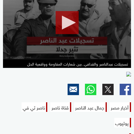
of
11
minutes,
33
seconds
تسجيلات عبدالناصر والقذافي..بين شعارات المقاومة وواقعية الحل
أخبار مصر
جمال عبد الناصر
قناة ناصر
ناصر تي في
يوتيوب