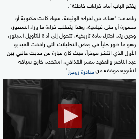
يفتح الباب أمام قراءات خاطئة".
واضاف: "هناك فن لقراءة الوثيقة، سواء كانت مكتوبة أو
مصورة أو حتى فيلمية، وهذا يتطلب قراءة ما وراء السطور،
وحين يتم اجتزاء مادة تاريخية، تتحول إلى أداة للتأويل المبتور،
وهو ما ظهر جلياً في بعض التحليلات التي رافقت الفيديو
الأول الذي انتشر مؤخراً، حيث كان عبارة عن حديث جانبي بين
عبد الناصر والعقيد معمر القذافي، استخدم خارج سياقه
لتشويه موقفه من
".
مبادرة روجرز
0
seconds
of
1
minute,
40
seconds