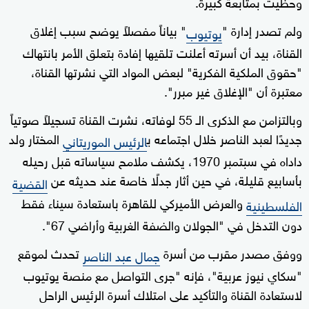
وحظيت بمتابعة كبيرة.
ولم تصدر إدارة "
" بياناً مفصلاً يوضح سبب إغلاق
يوتيوب
القناة، بيد أن أسرته أعلنت تلقيها إفادة بتعلق الأمر بانتهاك
"حقوق الملكية الفكرية" لبعض المواد التي نشرتها القناة،
معتبرة أن "الإغلاق غير مبرر".
وبالتزامن مع الذكرى الـ 55 لوفاته، نشرت القناة تسجيلاً صوتياً
جديدًا لعبد الناصر خلال اجتماعه ب
المختار ولد
الرئيس الموريتاني
داداه في سبتمبر 1970، يكشف ملامح سياساته قبل رحيله
بأسابيع قليلة، في حين أثار جدلًا خاصة عند حديثه عن
القضية
والعرض الأميركي للقاهرة باستعادة سيناء فقط
الفلسطينية
دون التدخل في "الجولان والضفة الغربية وأراضي 67".
ووفق مصدر مقرب من أسرة
تحدث لموقع
جمال عبد الناصر
"سكاي نيوز عربية"، فإنه "جرى التواصل مع منصة يوتيوب
لاستعادة القناة والتأكيد على امتلاك أسرة الرئيس الراحل