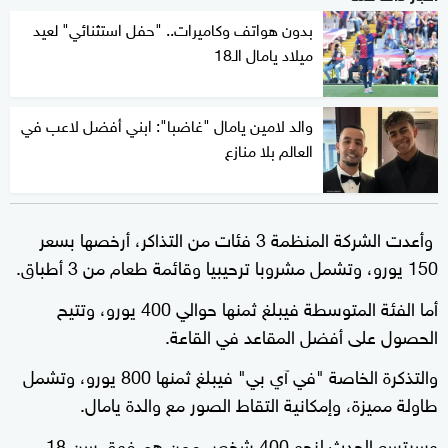
بدون هواتف وكاميرات.. "حفل استثنائي" لعيد
ميلاد يامال الـ18
والد لامين يامال "غاضبا": ابني أفضل لاعب في
العالم بلا منازع
وأعدت الشركة المنظمة 3 فئات من التذاكر، أرخصها بسعر
150 يورو، وتشمل مشروبا ترحيبيا وقائمة طعام من 3 أطباق.
أما الفئة المتوسطة فيبلغ ثمنها حوالي 400 يورو، وتتيح
الحصول على أفضل المقاعد في القاعة.
والتذكرة الخاصة "في آي بي" فيبلغ ثمنها 800 يورو، وتشمل
طاولة مميزة، وإمكانية التقاط الصور مع والدة يامال.
وسيتسع الحدث لنحو 400 شخص ممن هم فوق سن 18