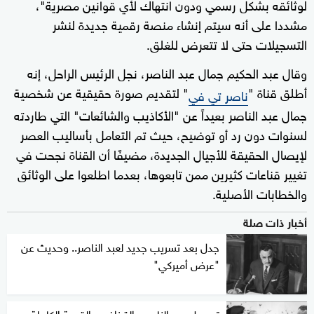
لوثائقه بشكل رسمي ودون انتهاك لأي قوانين مصرية"،
مشددا على أنه سيتم إنشاء منصة رقمية جديدة لنشر
التسجيلات حتى لا تتعرض للغلق.
وقال عبد الحكيم جمال عبد الناصر، نجل الرئيس الراحل، إنه
أطلق قناة "
" لتقديم صورة حقيقية عن شخصية
ناصر تي في
جمال عبد الناصر بعيداً عن "الأكاذيب والشائعات" التي طاردته
لسنوات دون رد أو توضيح، حيث تم التعامل بأساليب العصر
لإيصال الحقيقة للأجيال الجديدة، مضيفًا أن القناة نجحت في
تغيير قناعات كثيرين ممن تابعوها، بعدما اطلعوا على الوثائق
والخطابات الأصلية.
أخبار ذات صلة
جدل بعد تسريب جديد لعبد الناصر.. وحديث عن
"عرض أميركي"
تسجيل عبد الناصر والقذافي.. القصة الكاملة