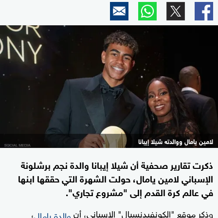
لامين يامال ووالدته شيلا إيبانا
ذكرت تقارير صحفية أن شيلا إيبانا والدة نجم برشلونة
الإسباني لامين يامال، حولت الشهرة التي حققها ابنها
في عالم كرة القدم إلى "مشروع تجاري".
وذكر موقع "الكونفيدنسيال" الإسباني، أن
،
والدة يامال