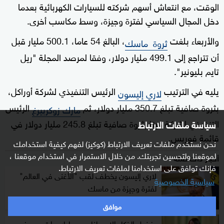
الوقت، مع انتعاش أسهم شركته للسيارات الكهربائية بعدما
دخل المجال السياسي لفترة وجيزة، وسط مكاسب أخرى.
والأربعاء بلغت
، البالغ 54 عاما، 500.1 مليار قبل
ثروة ماسك
أن تتراجع إلى 499.1 مليار دولار، وفقا لمرصد المجلة "ريل
تايم بليونير".
يليه في الترتيب
الرئيس التنفيذي لشركة أوراكل،
لاري إليسون
بثروة صافية تبلغ 350.7 مليار دولار، ثم
الرئيس
مارك زوكربيرغ
التنفيذي لشركة ميتا بثروة صافية تبلغ 245.8 مليار دولار في
سياسة ملفات الارتباط
قائمة فوربس.
نحن نستخدم ملفات تعريف الارتباط (كوكيز) لفهم كيفية استخدامك
لموقعنا ولتحسين تجربتك. من خلال الاستمرار في استخدام موقعنا ،
أخبار ذات صلة
فإنك توافق على استخدامنا لملفات تعريف الارتباط.
لاري إليسون يخطف لقب "الأغنى في العالم"
سياسية الخصوصية
لفترة وجيزة من ماسك
موافق
بفضل الذكاء الاصطناعي.. مليارديرات جدد في