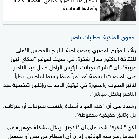
وأبعادها السياسية
حقوق الملكية لخطابات ناصر
وأكد المؤرخ المصري وعضو لجنة التاريخ بالمجلس الأعلى
للثقافة الدكتور جمال شقرة، في حديث لموقع "سكاي نيوز
عربية"، أن "نشر تسجيلات الرئيس الراحل جمال عبد الناصر
على المنصات الرقمية يُعد أمراً مهمًا وقيما للباحثين، نظراً
لتأثير الصوت والصورة في توثيق الأحداث وإظهار شخصية عبد
الناصر بشكل مباشر".
وشدد على أن "هذه المواد أصلية وليست تسريبات أو فبركات،
بل وثائق حقيقية محفوظة".
لكن "شقرة" شدد على أن "الاجتزاء يمثل مشكلة جوهرية في
التعامل مع هذه الوثائق، إذ إن أي اقتطاع من نص أو تسجيل