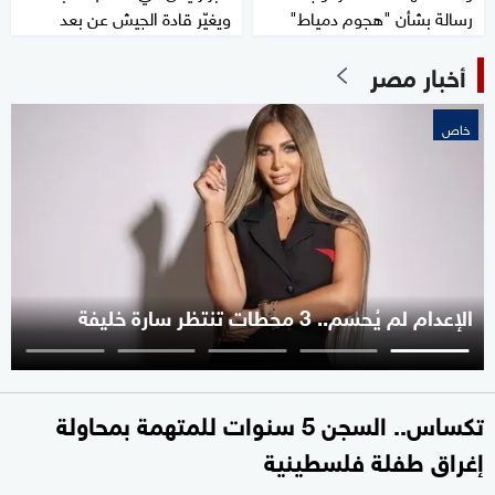
رسالة بشأن "هجوم دمياط"
ويغيّر قادة الجيش عن بعد
أخبار مصر
خاص
الإعدام لم يُحسم.. 3 محطات تنتظر سارة خليفة
تكساس.. السجن 5 سنوات للمتهمة بمحاولة
إغراق طفلة فلسطينية