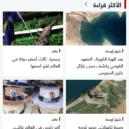
الأكثر قراءة
شرق أوسط
عالم
بعد الهزة القوية.. المعهد
رسميا.. ثالث أصغر دولة في
القومي يكشف سبب زلزال
العالم تغير اسمها
خليج السويس
شرق أوسط
عالم
وسط تكهنات.. مصر توجه
أكبر رئيس في العالم غائب..