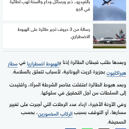
بالفيديو.. ذعر ورسائل وداع وألسنة لهب لطائرة
في الجو
رسالة من 3 حروف تجبر طائرة على الهبوط
الاضطراري
وبعدها طلب قبطان الطائرة إذنا ب
في
الهبوط اضطراريا
مطار
بجزيرة كريت اليونانية، لأسباب تتعلق بالسلامة.
هيراكليون
وبعد هبوط الطائرة اعتقلت عناصر الشرطة المرأة، واقتيدت
إلى السلطات من أجل التحقيق في سلوكها.
وفي الآونة الأخيرة، ازداد عدد الرحلات التي أجبرت على تغيير
مسارها، أو التوقف بسبب
، بحسب
الركاب المخمورين
الصحيفة.