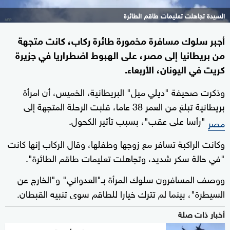
السيدة تجاهلت تعليمات طاقم الطائرة
أجبر سلوك مسافرة مخمورة طائرة ركاب، كانت متجهة
من بريطانيا إلى مصر، على الهبوط اضطراريا في جزيرة
كريت في اليونان، الأربعاء.
وذكرت صحيفة "ديلي ميل" البريطانية، الخميس، أن امرأة
بريطانية تبلغ من العمر 38 عاما، قلبت الرحلة المتجهة إلى
"رأسا على عقب"، بسبب تأثير الكحول.
مصر
وكانت الراكبة تسافر مع زوجها وطفلها، وقال الركاب إنها كانت
"في حالة سكر شديد، وتجاهلت تعليمات طاقم الطائرة".
ووصف المسافرون سلوك المرأة بـ"العدواني" و"الخارج عن
السيطرة"، بينما لم تترك خيارا للطاقم سوى تنبيه القبطان.
أخبار ذات صلة