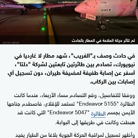
لم تتأثر حركة الملاحة في المطار بالحادث
في حادث وصف بـ"الغريب"، شهد مطار لا غارديا في
نيويورك، تصادم بين طائرتين تابعتين لشركة "دلتا"،
أسفر عن إصابة طفيفة لمضيفة طيران، دون تسجيل أي
إصابات بين الركاب.
ووفقا للتفاصيل، وقع التصادم مساء الأربعاء، عندما كانت
الطائرة "Endeavor 5155" تستعد للإقلاع، فاصطدم جناحها
الأيمن بجسم
"Endeavor 5047" التي كانت قد
الطائرة
هبطت وكانت في طريقها إلى البوابة.
وأظهر تسجيل لمراقبة الحركة الجوية بلاغا من الطيار يفيد