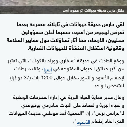
مقتل حارس حديقة حيوانات إثر هجوم أسد
لقي حارس حديقة حيوانات في تايلاند مصرعه بعدما
تعرض لهجوم من أسود، حسبما أعلن مسؤولون
محليون، الأربعاء، مما أثار تساؤلات حول معايير السلامة
وقانونية استغلال المنشأة للحيوانات الضارية.
ووقع الحادث في حديقة "سفاري وورلد بانكوك"، التي تعتبر
من أكبر حدائق الحيوان المفتوحة في
، وتقدم رحلات
آسيا
لإطعام الأسود والنمور مقابل حوالى 1200 بات (37 دولارا)
للشخص الواحد.
وقال مدير حماية الحياة البرية في إدارة المتنزهات الوطنية
والحياة البرية والحفاظ على النبات سادودي بونبوغدي
لـ"فرانس برس"، إن "الضحية أحد موظفي حديقة الحيوانات
الذي اعتاد إطعام
".
الأسود