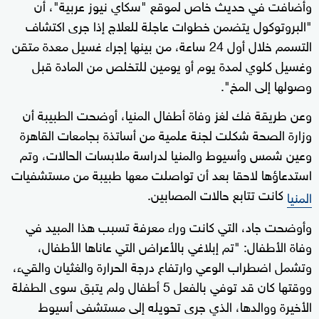
وأضافت في حديث خاص لموقع "سكاي نيوز عربية"، أن
"البروتوكول يتضمن خطوات عاجلة للعلاج إذا جرى اكتشاف
التسمم خلال أول 24 ساعة، من بينها إجراء غسيل معدة متقن
وغسيل كلوي لمدة يوم أو يومين للتخلص من المادة قبل
وصولها إلى المخ".
وعن طريقة فك لغز وفاة أطفال المنيا، أوضحت الطبيبة أن
وزارة الصحة شكلت لجنة علمية من أساتذة بجامعات القاهرة
وعين شمس وأسيوط والمنيا لدراسة ملابسات الحالات، وتم
استدعاؤها لاحقا بعد أن تواصلت معها طبيبة من مستشفيات
كانت تتابع حالات المصابين.
المنيا
وأوضحت جاد، التي كانت وراء معرفة تسبب هذا المبيد في
وفاة الأطفال: "تم إبلاغي بالأعراض التي عاناها الأطفال،
وتشمل اضطراب الوعي وارتفاع درجة الحرارة والغثيان والقيء،
ووقتها كان قد توفي بالفعل 5 أطفال ولم يتبق سوى الطفلة
الأخيرة ووالدها، الذي جرى تحويله إلى مستشفى أسيوط