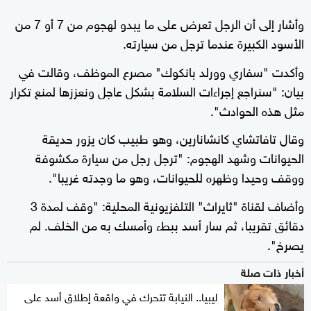
وأشار إلى أن الرجل تعرض على ما يبدو لهجوم من 7 أو 7 من
الأسود الكبيرة عندما ترجل من سيارته.
وأكدت "سفاري وورلد بانكوك" مصرع الموظف، وقالت في
بيان: "سنراجع إجراءات السلامة بشكل عاجل ونعززها لمنع تكرار
مثل هذه الحوادث".
وقال تافاتشاي كانشانارين، وهو طبيب كان يزور حديقة
الحيوانات وشهد الهجوم: "ترجل رجل من سيارة مكشوفة
ووقف وحيدا وظهره للحيوانات، وهو ما وجدته غريبا".
وأضاف لقناة "ثايراث" التلفزيونية المحلية: "وقف لمدة 3
دقائق تقريبا، ثم سار أسد ببطء وأمسك به من الخلف. لم
يصرخ".
أخبار ذات صلة
ليبيا.. النيابة تتحرك في واقعة إطلاق أسد على