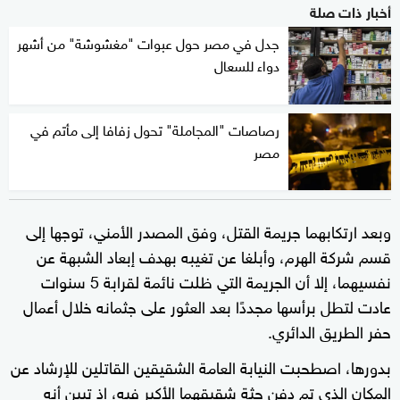
أخبار ذات صلة
جدل في مصر حول عبوات "مغشوشة" من أشهر
دواء للسعال
رصاصات "المجاملة" تحول زفافا إلى مأتم في
مصر
وبعد ارتكابهما جريمة القتل، وفق المصدر الأمني، توجها إلى
قسم شركة الهرم، وأبلغا عن تغيبه بهدف إبعاد الشبهة عن
نفسيهما، إلا أن الجريمة التي ظلت نائمة لقرابة 5 سنوات
عادت لتطل برأسها مجددًا بعد العثور على جثمانه خلال أعمال
حفر الطريق الدائري.
بدورها، اصطحبت النيابة العامة الشقيقين القاتلين للإرشاد عن
المكان الذي تم دفن جثة شقيقهما الأكبر فيه، إذ تبين أنه