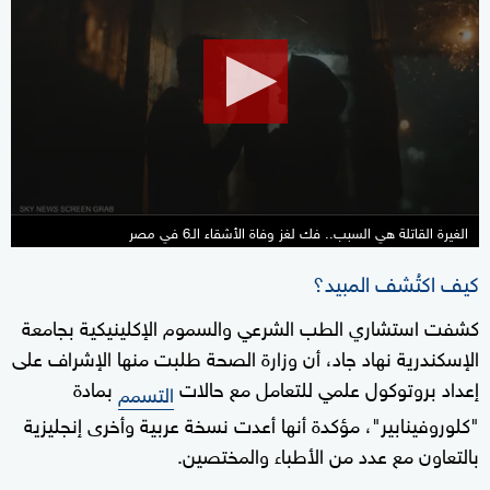
of
11
minutes,
15
seconds
الغيرة القاتلة هي السبب.. فك لغز وفاة الأشقاء الـ6 في مصر
كيف اكتُشف المبيد؟
كشفت استشاري الطب الشرعي والسموم الإكلينيكية بجامعة
الإسكندرية نهاد جاد، أن وزارة الصحة طلبت منها الإشراف على
إعداد بروتوكول علمي للتعامل مع حالات
بمادة
التسمم
"كلوروفينابير"، مؤكدة أنها أعدت نسخة عربية وأخرى إنجليزية
بالتعاون مع عدد من الأطباء والمختصين.