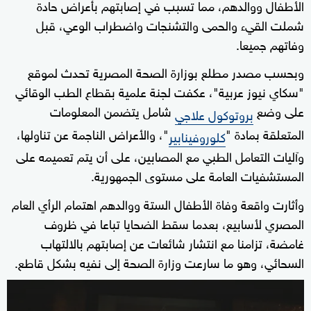
الأطفال ووالدهم، مما تسبب في إصابتهم بأعراض حادة
شملت القيء والحمى والتشنجات واضطراب الوعي، قبل
وفاتهم جميعا.
وبحسب مصدر مطلع بوزارة الصحة المصرية تحدث لموقع
"سكاي نيوز عربية"، عكفت لجنة علمية بقطاع الطب الوقائي
على وضع
شامل يتضمن المعلومات
بروتوكول علاجي
المتعلقة بمادة "
"، والأعراض الناجمة عن تناولها،
كلوروفينابير
وآليات التعامل الطبي مع المصابين، على أن يتم تعميمه على
المستشفيات العامة على مستوى الجمهورية.
وأثارت واقعة وفاة الأطفال الستة ووالدهم اهتمام الرأي العام
المصري لأسابيع، بعدما سقط الضحايا تباعا في ظروف
غامضة، تزامنا مع انتشار شائعات عن إصابتهم بالالتهاب
السحائي، وهو ما سارعت وزارة الصحة إلى نفيه بشكل قاطع.
0
seconds