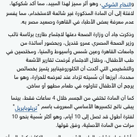
و
، وهو أثر مميز لهذا المبيد، مما أكد شكوكها،
النخاع الشوكي
لافتة إلى أن المادة المذكورة غير شائعة الاستخدام، مما يفسر
عدم معرفة بعض الأطباء في القاهرة وصعيد مصر به.
وذكرت جاد أن وزارة الصحة دعتها لاجتماع طارئ برئاسة نائب
وزير الصحة المصري عمرو قنديل، وبحضور أساتذة من
جامعات القاهرة وعين شمس وأسيوط والمنيا، ومختصين في
طب الأطفال، وخلال الاجتماع عُرضت تقارير الأشعة
والتشخيص التي أكدت أن الكلوروفينابير يتميز بخصائص
محددة، أبرزها أن سُميته تزداد عند تعرضه للحرارة، وهو ما
يرجح أن الأطفال تناولوه في طعام مطهو أو ساخن.
كما أن المادة تختفي من الجسم خلال 4 ساعات فقط، بينما
يبقى ناتج تكسيرها الأساسي المعروف باسم "
"
تريلوبايريل
لفترة أطول قد تصل إلى 10 أيام، وهو أكثر سُمية بنحو 10
مرات من المادة الأصلية، وفق قولها.
وأشارت استشاري الطب الشرعي والسموم الإكلينيكية، إلى أن