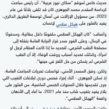
حديث خاص لموقع "سكاي نيوز عربية"، أن رئيس مباحث
كرداسة المقدم محمد الجوهري كان قد تلقى بلاغًا في عام
2023، من مسؤول الإزالات في أعمال توسعة الطريق الدائري،
يفيد بالعثور على
لإنسان.
هيكل عظمي
وأضاف: "كان الهيكل العظمي ملفوفًا داخل بطانية، ومدفونًا
في الرمال، وعلى الفور صدر قرار النيابة العامة بنقله إلى
مصلحة الطب الشرعي، لتحديد ما إذا كانت العظام لرجل أو
امرأة، وكذلك تحديد أسباب ووقت الوفاة، إلا أن الطب
الشرعي لم يتمكن من حل اللغز في حينها".
ولكن، وفق المصدر الأمني، تواصلت تحريات المباحث العامة،
إذ تمكن الجوهري - أثناء إجراء فحص دوري لبلاغات التغيب التي
جرى تقديمها خلال السنوات الخمس الماضية، من العثور على
بلاغ يفيد بتغيب شاب منذ عام 2021، ما أعاد إلى الأذهان
واقعة "الهيكل العظمي".
ولفت المصدر الأمني بوزارة
، إلى أن بلاغ
الداخلية المصرية