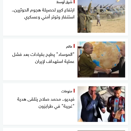
شرق أوسط
ارتفاع كبير لحصيلة هجوم الحوثيين..
استنفار وتوتر أمني وعسكري
عالم
"الموساد" يطيح بقيادات بعد فشل
عملية استهداف لإيران
منوعات
فيديو.. محمد صلاح يتلقى هدية
"غريبة" في طرابزون