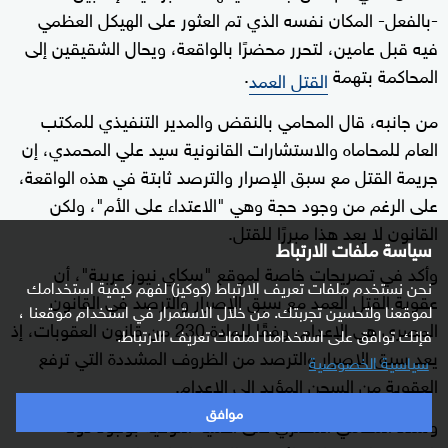
-بالفعل- المكان نفسه الذي تم العثور على الهيكل العظمي
فيه قبل عامين، لتحرر محضرًا بالواقعة، ويحال الشقيقين إلى
المحاكمة بتهمة
.
القتل العمد
من جانبه، قال المحامي بالنقض والمدير التنفيذي للمكتب
العام للمحاماه والاستشارات القانونية سيد علي المحمدي، إن
جريمة القتل مع سبق الإصرار والترصد ثابتة في هذه الواقعة،
على الرغم من وجود حجة وهي "الاعتداء على الأم"، ولكن
القانون لا يعد هذا مبررًا للقتل.
سياسة ملفات الارتباط
وأكد في تصريحات خاصة لموقع "سكاي نيوز عربية"، أن
نحن نستخدم ملفات تعريف الارتباط (كوكيز) لفهم كيفية استخدامك
عقوبة القتل العمد مع سبق الإصرار والترصد في القانون
لموقعنا ولتحسين تجربتك. من خلال الاستمرار في استخدام موقعنا ،
المصري هي الإعدام، وفقًا للمادة 230 من قانون العقوبات، إذ
فإنك توافق على استخدامنا لملفات تعريف الارتباط.
يعد سبق الإصرار والترصد من الظروف المشددة التي ترفع
سياسية الخصوصية
العقوبة من السجن المؤبد إلى الإعدام.
موافق
وشدد المحامي المصري على أهمية التوعية بوجود دولة