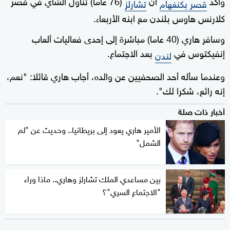
وأكد
أن
(76 عاما) تناول الشاي في قصر
قصر بكنغهام
تشارلز
كلارنس هاوس بلندن مع ابنه الأربعاء.
وسافر هاري (40 عاما) مباشرة إلى إحدى فعاليات ألعاب
إنفيكتوس في
بعد الاجتماع.
لندن
وعندما سأله أحد الصحفيين عن والده، أجاب هاري قائلا: "نعم،
إنه رائع، شكرا لك".
أخبار ذات صلة
الأمير هاري يعود إلى بريطانيا.. وحديث عن "لم
الشمل"
بين مساعدي الملك تشارلز وهاري.. ماذا وراء
"الاجتماع السري"؟