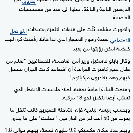
الدرجتين الثانية والثالثة، نقلوا إلى عدد من مستشفيات
العاصمة.
وأظهرت مشاهد بُثّت على قنوات التلفزة وشبكات
التواصل
لحظة وقوع الانفجار الذي بدا هائلا وأحدث كرة لهب
الاجتماعي
ضخمة أمكن رؤيتها من بعيد.
وقال بابلو فاسكيز، وزير أمن العاصمة، للصحافيين "نعلم من
خلال صور كاميرات المراقبة أن أشخاصا كانت النيران تشتعل
فيهم وهم يغادرون مركباتهم".
وفتحت النيابة العامة تحقيقا لجلاء ملابسات الانفجار الذي
تسبّب أيضا بتضرّر نحو 18 مركبة.
وبحسب رئيسة البلدية فإن الشاحنة الصهريج كانت تنقل ما
يقرب من 50 ألف لتر من الغاز حين "انقلبت" على ما يبدو.
ويبلغ عدد سكان مكسيكو 9.2 مليون نسمة، بينهم حوالي 1.8