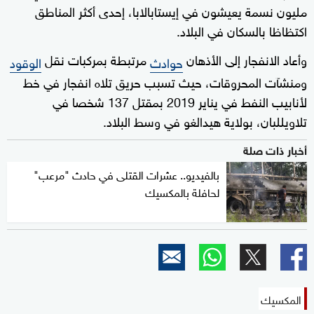
مليون نسمة يعيشون في إيستابالابا، إحدى أكثر المناطق
اكتظاظا بالسكان في البلاد.
وأعاد الانفجار إلى الأذهان
مرتبطة بمركبات نقل
حوادث
الوقود
ومنشآت المحروقات، حيث تسبب حريق تلاه انفجار في خط
لأنابيب النفط في يناير 2019 بمقتل 137 شخصا في
تلاويللبان، بولاية هيدالغو في وسط البلاد.
أخبار ذات صلة
بالفيديو.. عشرات القتلى في حادث "مرعب"
لحافلة بالمكسيك
المكسيك