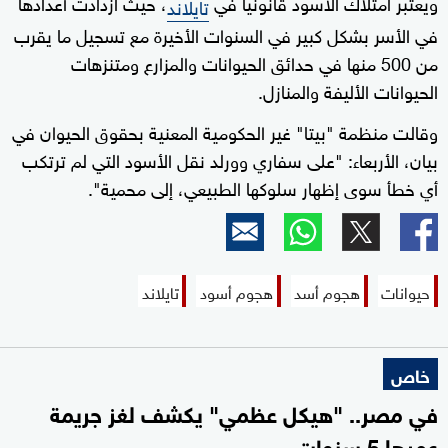
ويعتبر امتلاك الأسود قانونيا في
، حيث ازدادت أعدادها
تايلاند
في الأسر بشكل كبير في السنوات الأخيرة مع تسجيل ما يقرب
من 500 منها في حدائق الحيوانات والمزارع ومتنزهات
الحيوانات الأليفة والمنازل.
وقالت منظمة "بيتا" غير الحكومية المعنية بحقوق الحيوان في
بيان، الأربعاء: "على سفاري وورلد نقل الأسود التي لم ترتكب
أي خطأ سوى إظهار سلوكها الطبيعي، إلى محمية".
حيوانات
هجوم أسد
هجوم أسود
تايلاند
خاص
في مصر.. "هيكل عظمي" يكشف لغز جريمة
عمرها 5 سنوات