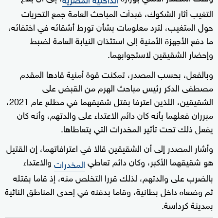
التغيب أثار الشكوك، فبدأت المباحث العامة جمع التحريات
حول المتغيب، لترد معلومات بشأن تورط أشقائه في اختفائه،
ما دفع الأجهزة الأمنية إلى استئذان النيابة العامة لضبط
وإحضار الشقيقين لاستجوابهما.
وبالفعل، بحسب المصدر، تمكنت قوة أمنية قادها المقدم
مصطفى الدكر رئيس مباحث الهرم من القبض على
الشقيقين، اللذين اعترفا بقتل شقيقهما في مطلع عام 2021،
مبرران فعلهما بأنه كان دائم الاعتداء على والدتهم، وأنه كان
يفعل ذلك تحت تأثير المخدرات التي يتعاطاها.
وأشار المصدر إلى أن الشقيقين قالا في اعترافاتهما، إن القتيل
هو شقيقهما الأكبر، وكان دائم تعاطي
والاعتداء
المخدرات
بالضرب على والدتهم، لذلك قررا التخلص منه، إذ قاما بقتله
ثم وضعاه داخل بطانية، وقاما بدفنه في إحدى المناطق النائية
بمدينة كرداسة.