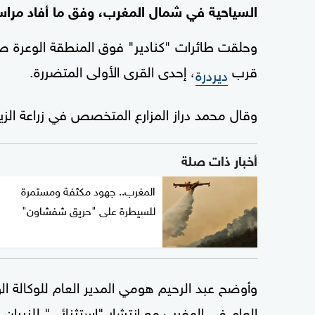
السياحية في شمال المغرب، وفق ما أفاد مراس
وحلقت طائرات "كنادير" فوق المنطقة الوعرة ص
قرب
، إحدى القرى الأولى المتضررة.
ديردرة
وقال محمد دراز المزارع المتخصص في زراعة الز
أخبار ذات صلة
المغرب.. جهود مكثفة ومستمرة
للسيطرة على "حريق شفشاون"
وأوضح عبد الرحيم هومي المدير العام للوكالة الو
العام في المغرب مع انتشار "استثنائي" للنير