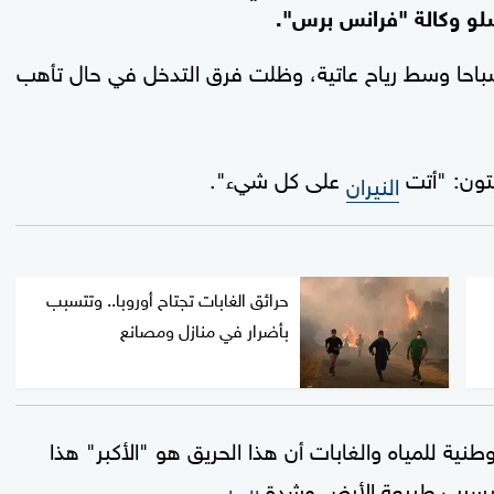
لو وكالة "فرانس برس".
باحا وسط رياح عاتية، وظلت فرق التدخل في حال تأهب
يتون: "أتت
على كل شيء".
النيران
حرائق الغابات تجتاح أوروبا.. وتتسبب
بأضرار في منازل ومصانع
طنية للمياه والغابات أن هذا الحريق هو "الأكبر" هذا
ان بسبب طبيعة الأرض وشدة
.
الرياح