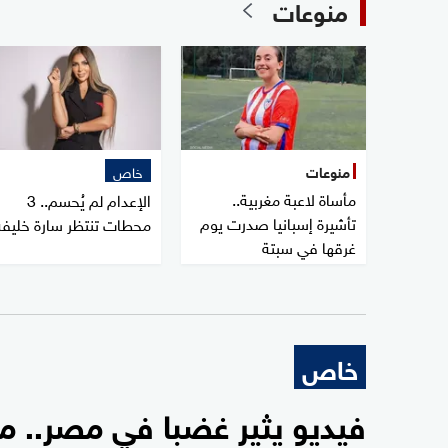
منوعات
منوعات
خاص
مأساة لاعبة مغربية..
الإعدام لم يُحسم.. 3
تأشيرة إسبانيا صدرت يوم
محطات تنتظر سارة خليفة
غرقها في سبتة
خاص
فيديو يثير غضبا في مصر.. م