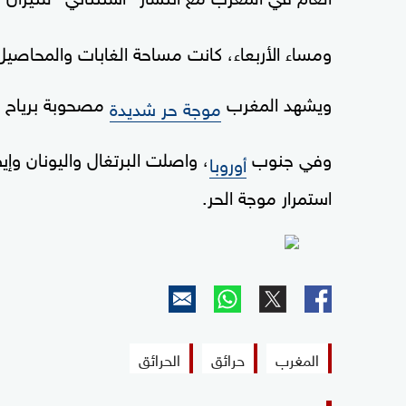
ومساء الأربعاء، كانت مساحة الغابات والمحاصيل التي أتلفت 500 هكتار،
ويشهد المغرب
مصحوبة برياح ش
موجة حر شديدة
وفي جنوب
، واصلت البرتغال واليونان وإي
أوروبا
استمرار موجة الحر.
المغرب
حرائق
الحرائق