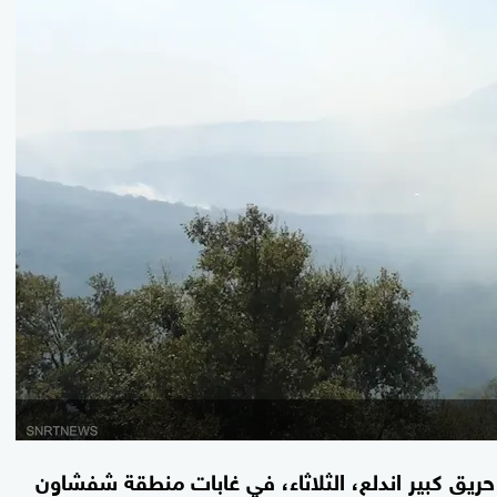
ريق كبير اندلع، الثلاثاء، في غابات منطقة شفشاون