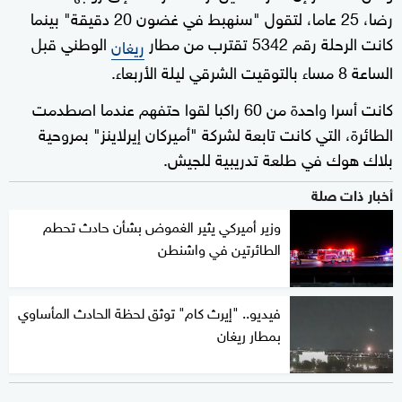
رضا، 25 عاما، لتقول "سنهبط في غضون 20 دقيقة" بينما
كانت الرحلة رقم 5342 تقترب من مطار
الوطني قبل
ريغان
الساعة 8 مساء بالتوقيت الشرقي ليلة الأربعاء.
كانت أسرا واحدة من 60 راكبا لقوا حتفهم عندما اصطدمت
الطائرة، التي كانت تابعة لشركة "أميركان إيرلاينز" بمروحية
بلاك هوك في طلعة تدريبية للجيش.
أخبار ذات صلة
وزير أميركي يثير الغموض بشأن حادث تحطم
الطائرتين في واشنطن
فيديو.. "إيرث كام" توثق لحظة الحادث المأساوي
بمطار ريغان