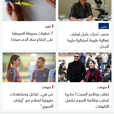
علوم
خاص
7 خطوات بسيطة للسيطرة
مصر.. تحرك عاجل لوقف
على ارتفاع سكر الدم صباحا
فعالية طبيبة أسترالية مثيرة
للجدل
منوعات
منوعات
زفاف رونالدو السبت؟ ماديرا
من هي.. تفاعل ومشاهدات
تترقب وقائمة النجوم تشعل
مليونية لصلاح مع "إيشان
التكهنات
أكسوي"