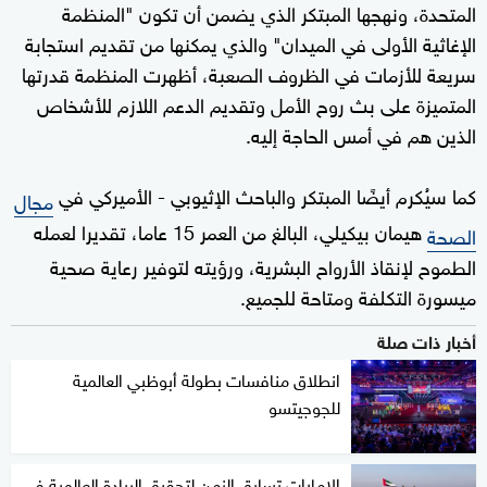
المتحدة، ونهجها المبتكر الذي يضمن أن تكون "المنظمة
الإغاثية الأولى في الميدان" والذي يمكنها من تقديم استجابة
سريعة للأزمات في الظروف الصعبة، أظهرت المنظمة قدرتها
المتميزة على بث روح الأمل وتقديم الدعم اللازم للأشخاص
الذين هم في أمس الحاجة إليه.
كما سيُكرم أيضًا المبتكر والباحث الإثيوبي - الأميركي في
مجال
هيمان بيكيلي، البالغ من العمر 15 عاما، تقديرا لعمله
الصحة
الطموح لإنقاذ الأرواح البشرية، ورؤيته لتوفير رعاية صحية
ميسورة التكلفة ومتاحة للجميع.
أخبار ذات صلة
انطلاق منافسات بطولة أبوظبي العالمية
للجوجيتسو
الإمارات تسابق الزمن لتحقيق الريادة العالمية في