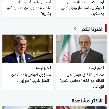
ارتفاع كبير لحصيلة هجوم
أجسام غامضة قرب القمر..
الحوثيين.. استنفار وتوتر أمني
علماء يتحدثون عن حضارة "غير
وعسكري
بشرية"
اخترنا لكم
شرق أوسط
شرق أوسط
مصادر: "اتفاق هرمز" في
مسؤول أميركي يتحدث عن
انتظار موافقة "مجلس الأمن"
"اتفاق قريب" مع إيران
الإيراني
الأكثر مشاهدة