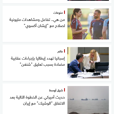
منوعات
من هي.. تفاعل ومشاهدات مليونية
لصلاح مع "إيشان أكسوي"
عالم
إسبانيا تهدد إيطاليا بإجراءات عقابية
مضادة بسبب تعليق "شنغن"
شرق أوسط
حديث أميركي عن الخطوة التالية بعد
الاتفاق "الوشيك" مع إيران