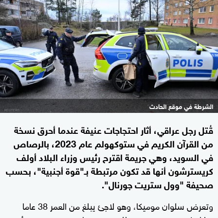
الشرطة في موقع الحادث
قُتل رجل عراقي، أثار احتجاجات عنيفة عندما أحرق نسخة
من القرآن الكريم في ستوكهولم عام 2023، بالرصاص
في السويد، وهي جريمة اقترح رئيس وزراء البلاد أولف
كريسترشون أنها قد تكون مرتبطة بـ"قوة أجنبية"، بحسب
صحيفة "وول ستريت جورنال".
وتعرض سلوان موميكا، وهو لاجئ يبلغ من العمر 38 عاما