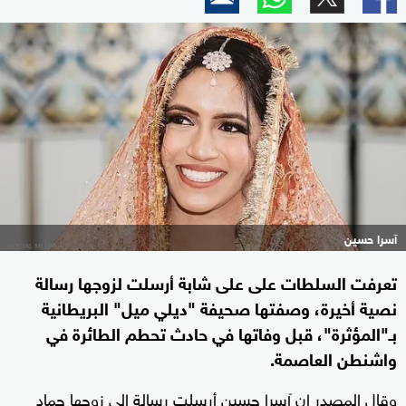
آسرا حسين
تعرفت السلطات على على شابة أرسلت لزوجها رسالة
نصية أخيرة، وصفتها صحيفة "ديلي ميل" البريطانية
بـ"المؤثرة"، قبل وفاتها في حادث تحطم الطائرة في
واشنطن العاصمة.
وقال المصدر إن آسرا حسين أرسلت رسالة إلى زوجها حماد