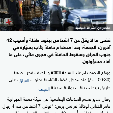
عناصر من الشرطة العراقية
قضى ما لا يقلّ عن 7 أشخاص بينهم طفلة وأُصيب 42
آخرون، الجمعة، بعد اصطدام حافلة ركّاب بسيّارة في
جنوب العراق وسقوط الحافلة في مجرى مائي، على ما
أفاد مسؤولون.
ووقع الاصطدام عند الساعة الثالثة والنصف فجر الجمعة
(00:30 ت غ) عند مدخل قضاء الشامية بجنوب
، على
العراق
طريق يربط مدينة الديوانية بمدينة
.
النجف
وقال مدير قسم العلاقات الإعلامية في هيئة صحة الديوانية
عامر الكناني لوكالة فرانس برس: "توفي 7 أشخاص هم 4 رجال
وامرأتان وطفلة، وأُصيب 42 بينهم اثنان حالتهما حرجة"،