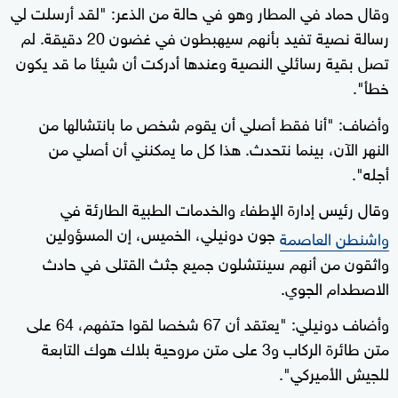
وقال حماد في المطار وهو في حالة من الذعر: "لقد أرسلت لي
رسالة نصية تفيد بأنهم سيهبطون في غضون 20 دقيقة. لم
تصل بقية رسائلي النصية وعندها أدركت أن شيئا ما قد يكون
خطأ".
وأضاف: "أنا فقط أصلي أن يقوم شخص ما بانتشالها من
النهر الآن، بينما نتحدث. هذا كل ما يمكنني أن أصلي من
أجله".
وقال رئيس إدارة الإطفاء والخدمات الطبية الطارئة في
جون دونيلي، الخميس، إن المسؤولين
واشنطن العاصمة
واثقون من أنهم سينتشلون جميع جثث القتلى في حادث
الاصطدام الجوي.
وأضاف دونيلي: "يعتقد أن 67 شخصا لقوا حتفهم، 64 على
متن طائرة الركاب و3 على متن مروحية بلاك هوك التابعة
للجيش الأميركي".