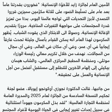
الأمين العام لجائزة زايد للأخوّة الإنسانية: "فخورون بقدرتنا عاماً
بعد عام على تسلّيط الضوء على ثلاثة مكرّمين مميزين قرروا
التصدي لأبرز التحديات التي تواجه عالمنا اليوم، بدءًا من تعزيز
قدرة المجتمعات على مواجهة التغيرات المناخية، مرورًا بتقديم
الإغاثة الإنسانية، وصولاً الى الابتكار الذي يقوده الشباب. يُظهر
المكرمون لهذا العام أنه يمكن القيام بأعمال جليلة تحدث فارقاً
إيجابياً في أي عمر، وفي أي مكان في العالم، وفي أي مجال
من المجالات. نهدف من خلال تكريم معالي رئيسة الوزراء
موتلي، ومنظمة المطبخ المركزي العالمي، والشاب هيمان
بيكيلي إلى إلهام الآخرين للتطلع إلى مستقبلٍ أفضل من أجل
الإنسانية والعمل على تحقيقه."
من جانبها، قالت الدكتورة نجوزي أوكونجو إيويالا، عضو لجنة
تحكيم النسخة السادسة من الجائزة لعام 2025 والمديرة العامة
لمنظمة التجارة العالمية: "لقد بذل المكرمون جهوداً استثنائية
في سبيل إحداث تغيير إيجابي في الحياة اليومية لأفراد المجتمع