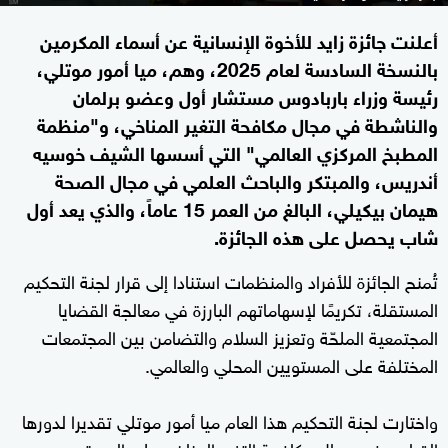
أعلنت جائزة زايد للأخوة الإنسانية عن أسماء المكرمين
بالنسخة السادسة لعام 2025، وهم، ميا أمور موتلي،
رئيسة وزراء باربادوس مستشار أول وعضو برلمان
والناشطة في مجال مكافحة التغير المناخي، و"منظمة
المطبخ المركزي العالمي" التي أسسها الشيف خوسيه
أندريس، والمبتكر والباحث العلمي في مجال الصحة
هيمان بيكيلي، البالغ من العمر 15 عاماً، والذي يعد أول
شاب يحصل على هذه الجائزة.
تُمنح الجائزة للأفراد والمنظمات استنادا إلى قرار لجنة التحكيم
المستقلة، تكريمًا لإسهاماتهم البارزة في معالجة القضايا
المجتمعية الملحّة وتعزيز السلام والتضامن بين المجتمعات
المختلفة على المستويين المحلي والعالمي.
واختارت لجنة التحكيم هذا العام ميا أمور موتلي تقديرا لدورها
القيادي في مجال مكافحة التغير المناخي على المستوى