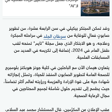
الـ"AI"
وقد تمكن المبتكر بيكيلي في سن الرابعة عشرة، من تطوير
صابونٍ فعالٍ للوقاية من
في مراحله المبكرة
سرطان الجلد
وعلاجه، و هو الابتكار الذي جعل مجلة "تايم" تمنحه لقب
طفل العام في 2024، إضافة إلى تكريمه في العديد من
المسابقات العلمية.
يتعاون هيمان الآن مع الباحثين في كلية جونز هوبكنز بلومبرج
للصحة العامة لتطوير الصابون المنقذ للحياة، وتمثل إنجازاته
شهادة حية على قوة الإرادة والعزيمة ورؤيته لعالم أكثر تضامناً،
حيث يطمح إلى تقديم حلول شاملة لجميع المحتاجين في
مجال الرعاية الصحية.
عقب الإعلان عن المكرّمين، قال المستشار محمد عبد السلام،