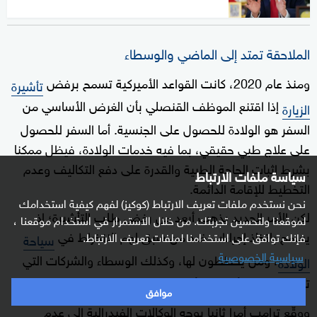
الملاحقة تمتد إلى الماضي والوسطاء
ومنذ عام 2020، كانت القواعد الأميركية تسمح برفض
تأشيرة
إذا اقتنع الموظف القنصلي بأن الغرض الأساسي من
الزيارة
السفر هو الولادة للحصول على الجنسية. أما السفر للحصول
على علاج طبي حقيقي، بما فيه خدمات الولادة، فيظل ممكنا
بشرط إثبات الحاجة الطبية والقدرة على دفع التكاليف وعدم
سياسة ملفات الارتباط
التخطيط للإقامة الدائمة.
نحن نستخدم ملفات تعريف الارتباط (كوكيز) لفهم كيفية استخدامك
لكن الأمر الجديد يذهب أبعد من رفض طلب التأشيرة؛ إذ
لموقعنا ولتحسين تجربتك. من خلال الاستمرار في استخدام موقعنا ،
يسمح باتخاذ إجراءات ضد من سبق لهم الانخراط في
فإنك توافق على استخدامنا لملفات تعريف الارتباط.
سياحة
سياسية الخصوصية
، ومن يخططون لها، وكذلك الوسطاء والشركات التي
الولادة
تمول الرحلات أو ترتبها أو تسوقها.
موافق
ووقّع ترامب أمرا ثانيا يوجه الوكالات الفيدرالية إلى عدم