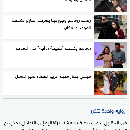
زفاف رونالدو وجورجينا يقترب.. تقارير تكشف
الموعد والمكان
رونالدو يكشف "حقيقة زواجه" في المغرب
ميسي يختار مدينة عربية لقضاء شهر العسل
رواية واحدة تتكرر
في المقابل، دعت مجلة Caras البرتغالية إلى التعامل بحذر مع
الرواية، موضحة أن معظم التقارير الدولية تعيد نشر المعلومات