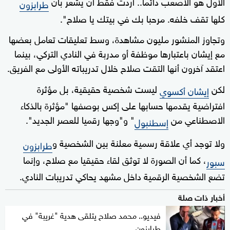
الأول هو الأصعب دائما.. أردت فقط أن يشعر بأن
طرابزون
كلها تقف خلفه. مرحبا بك في بيتك يا صلاح".
وتجاوز المنشور مليون مشاهدة، وسط تعليقات تعامل بعضها
مع إيشان باعتبارها موظفة أو مدربة في النادي التركي، بينما
اعتقد آخرون أنها التقت صلاح خلال تدريباته الأولى مع الفريق.
لكن
ليست شخصية حقيقية، بل مؤثرة
إيشان أكسوي
افتراضية يقدمها حسابها على إكس بوصفها "مؤثرة بالذكاء
الاصطناعي من
" و"وجها رقميا للعصر الجديد".
إسطنبول
ولا توجد أي علاقة رسمية معلنة بين الشخصية و
طرابزون
، كما أن الصورة لا توثق لقاء حقيقيا مع صلاح، وإنما
سبور
تضع الشخصية الرقمية داخل مشهد يحاكي تدريبات النادي.
أخبار ذات صلة
فيديو.. محمد صلاح يتلقى هدية "غريبة" في
طرابزون