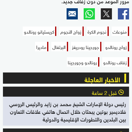
مرور الموعد من دون زفاف جديد.
منوعات
نجوم الكرة
زواج النجوم
كريستيانو رونالدو
زواج رونالدو
جورجينا رودريغز
البرتغال
ماديرا
زفاف رونالدو
رونالدو وجورجينا
الأخبار العاجلة
قبل 2 ساعة
l
رئيس دولة الإمارات الشيخ محمد بن زايد والرئيس الروسي
فلاديمير بوتين يبحثان خلال اتصال هاتفي علاقات التعاون
بين البلدين والتطورات الإقليمية والدولية