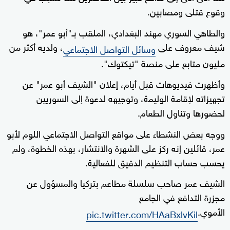
وقوع قتلى ومصابين.
والطاهي السوري مهند البغدادي، الملقب بـ"أبو عمر"، هو
شيف معروف على
، ولديه أكثر من
وسائل التواصل الاجتماعي
مليون متابع على منصة "تيكتوك".
وأظهرت فيديوهات قبل أيام، إعلان "الشيف أبو عمر" عن
تجهيزاته لإقامة الوليمة، وتوجيهه لدعوة إلى السوريين
لحضورها وتناول الطعام.
ووجه بعض النشطاء على مواقع التواصل الاجتماعي اللوم لأبو
عمر، قائلين إنه ركز على الشهرة والانتشار، بهذه الخطوة، ولم
يحسب حساب التنظيم الدقيق للفعالية.
الشيف عمر صاحب سلسلة مطاعم بتركيا والمسؤول عن
مجزرة التدافع في الجامع
الأموي.
pic.twitter.com/HAaBxlvKil