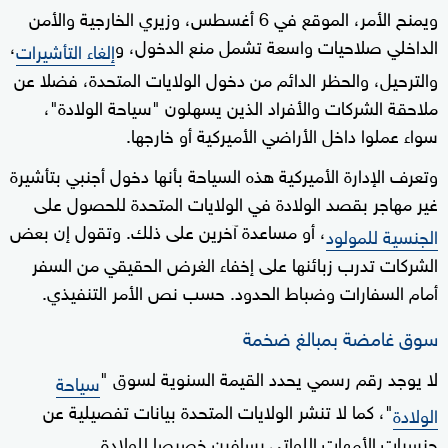
ويمنح الأمر، الموقع في 6 أغسطس، وزيري الخارجية والأمن
الداخلي صلاحيات واسعة تشمل منع الدخول، و
،
إلغاء التأشيرات
والترحيل، والحظر الدائم من دخول الولايات المتحدة، فضلا عن
ملاحقة الشركات والأفراد الذين يسهلون "سياحة الولادة"،
سواء عملوا داخل الأراضي الأميركية أو خارجها.
وتعرف الإدارة الأميركية هذه السياحة بأنها دخول أجنبي بتأشيرة
غير مهاجر بقصد الولادة في الولايات المتحدة للحصول على
، أو مساعدة آخرين على ذلك. وتقول إن بعض
الجنسية للمولود
الشركات تدرب زبائنها على إخفاء الغرض الحقيقي من السفر
أمام السفارات وضباط الحدود. حسب نص الأمر التنفيذي.
سوق غامضة بمبالغ ضخمة
لا يوجد رقم رسمي يحدد القيمة السنوية لسوق "
سياحة
"، كما لا تنشر الولايات المتحدة بيانات تفصيلية عن
الولادة
جنسيات الأمهات اللواتي يسافرن خصيصا للولادة.