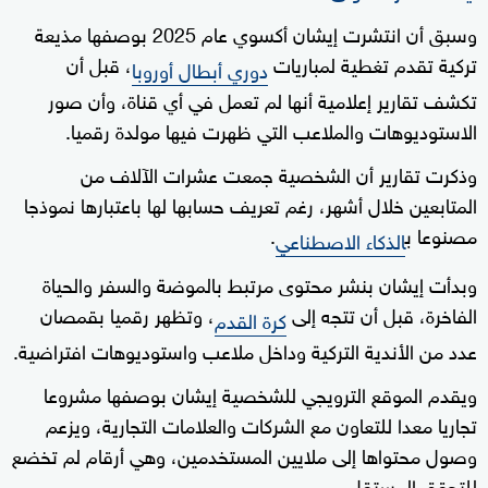
وسبق أن انتشرت إيشان أكسوي عام 2025 بوصفها مذيعة
تركية تقدم تغطية لمباريات
، قبل أن
دوري أبطال أوروبا
تكشف تقارير إعلامية أنها لم تعمل في أي قناة، وأن صور
الاستوديوهات والملاعب التي ظهرت فيها مولدة رقميا.
وذكرت تقارير أن الشخصية جمعت عشرات الآلاف من
المتابعين خلال أشهر، رغم تعريف حسابها لها باعتبارها نموذجا
مصنوعا ب
.
الذكاء الاصطناعي
وبدأت إيشان بنشر محتوى مرتبط بالموضة والسفر والحياة
الفاخرة، قبل أن تتجه إلى
، وتظهر رقميا بقمصان
كرة القدم
عدد من الأندية التركية وداخل ملاعب واستوديوهات افتراضية.
ويقدم الموقع الترويجي للشخصية إيشان بوصفها مشروعا
تجاريا معدا للتعاون مع الشركات والعلامات التجارية، ويزعم
وصول محتواها إلى ملايين المستخدمين، وهي أرقام لم تخضع
للتحقق المستقل.