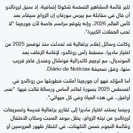
تثير قائمة المشاهير الضخمة شكوكا إضافية، إذ سبق لرونالدو
أن قال في مقابلة مع بيرس مورغان إن الزواج سيقام بعد
كأس العالم 2026، وإنه يتوقع مراسم خاصة لأن جورجينا "لا
تحب الحفلات الكبيرة".
وكانت وسائل إعلام برتغالية قد تحدثت منذ نوفمبر 2025 عن
اختيار ماديرا، مسقط رأس رونالدو، لإقامة الزفاف بعد
المونديال، مع ترجيح كاتدرائية فونشال وفندق فاخر قريب
منها، وفق صحيفة Diário de Notícias.
أما المؤكد فهو أن جورجينا أعلنت خطوبتها من رونالدو في
أغسطس 2025 بصورة لخاتم ألماس ورسالة قالت فيها: "نعم،
أوافق.. في هذه الحياة وفي كل حيواتي".
وبينما يستند اختيار ماديرا إلى تقارير برتغالية قديمة وتصريحات
لرونالدو عن نيته الزواج، يظل موعد السبت ومكان الاحتفال
وقائمة النجوم ضمن التكهنات، في انتظار ظهور العروسين أو