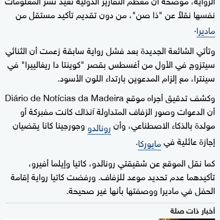
نفسها نقلاً عن "ذا صن"، من دون تقديم تأكيد مستقل من
.
ماديرا
وتأتي الشائعة الجديدة بعد فشل رواية سابقة زعمت أن الثنائي
سيتزوج في الأول من أغسطس بقصر "كوينتا دا ريغالييرا" في
سينترا، مع إلزام المدعوين بارتداء اللون الأسود.
وكشف تدقيق أجراه موقع Diário de Notícias da Madeira
أن الدعوات وصور الزفاف المتداولة آنذاك كانت مفبركة أو
مولدة بالذكاء الاصطناعي، وأن
وجورجينا كانا يقضيان
رونالدو
إجازة عائلية في
.
مايوركا
كما نقل الموقع عن شقيقتي رونالدو، كاتيا وإيلما أفيرو،
تأكيدهما عدم تحديد موعد للزفاف. ورفضت كاتيا رواية إقامة
الحفل في ماديرا ووصفتها بأنها غير صحيحة.
أخبار ذات صلة