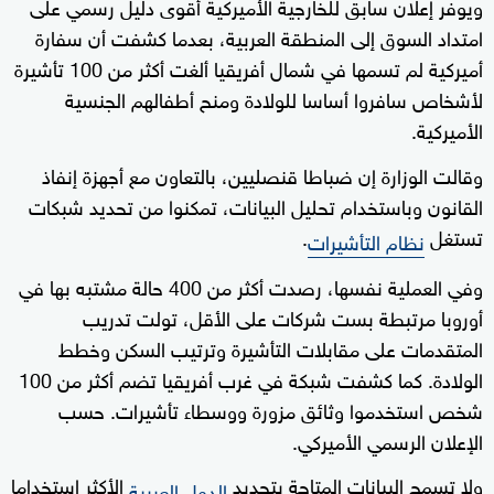
ويوفر إعلان سابق للخارجية الأميركية أقوى دليل رسمي على
امتداد السوق إلى المنطقة العربية، بعدما كشفت أن سفارة
أميركية لم تسمها في شمال أفريقيا ألغت أكثر من 100 تأشيرة
لأشخاص سافروا أساسا للولادة ومنح أطفالهم الجنسية
الأميركية.
وقالت الوزارة إن ضباطا قنصليين، بالتعاون مع أجهزة إنفاذ
القانون وباستخدام تحليل البيانات، تمكنوا من تحديد شبكات
تستغل
.
نظام التأشيرات
وفي العملية نفسها، رصدت أكثر من 400 حالة مشتبه بها في
أوروبا مرتبطة بست شركات على الأقل، تولت تدريب
المتقدمات على مقابلات التأشيرة وترتيب السكن وخطط
الولادة. كما كشفت شبكة في غرب أفريقيا تضم أكثر من 100
شخص استخدموا وثائق مزورة ووسطاء تأشيرات. حسب
الإعلان الرسمي الأميركي.
ولا تسمح البيانات المتاحة بتحديد
الأكثر استخداما
الدول العربية