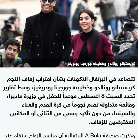
كريستيانو رونالدو وخطيبته جورجينا رودريغز
تتصاعد في البرتغال التكهنات بشأن اقتراب زفاف النجم
كريستيانو رونالدو وخطيبته جورجينا رودريغيز، وسط تقارير
تحدد السبت 8 أغسطس موعداً للحفل في جزيرة ماديرا،
وقائمة متداولة تضم نجوماً من كرة القدم والغناء
والسينما، من دون تأكيد رسمي من الثنائي أو المكانين
المفترضين للزفاف.
وذكرت صحيفة A Bola البرتغالية أن مراسم الزواج ستقام عند