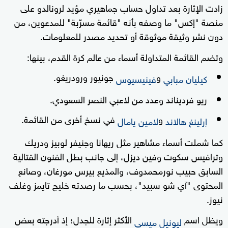
زادت الإثارة بعد تداول حساب جماهيري مؤيد لرونالدو على
منصة "إكس" ما وصفه بأنه "قائمة مسرّبة" للمدعوين، من
دون نشر وثيقة موثوقة أو تحديد مصدر للمعلومات.
وتضم القائمة المتداولة أسماء من عالم كرة القدم، بينها:
و
جونيور ورودريغو.
كيليان مبابي
فينيسيوس
ريو فرديناند وعدد من لاعبي النصر السعودي.
و
في نسخ أخرى من القائمة.
إرلينغ هالاند
لامين يامال
كما شملت أسماء مشاهير مثل ريهانا وجنيفر لوبيز ودريك
وترافيس سكوت وفين ديزل، إلى جانب بطل الفنون القتالية
السابق حبيب نورمحمدوف، والمذيع بيرس مورغان، وصانع
المحتوى "آي شو سبيد"، بحسب ما رصدته خليج تايمز وغلف
نيوز.
ويظل اسم
الأكثر إثارة للجدل؛ إذ أدرجته بعض
ليونيل ميسي