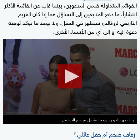
القوائم المتداولة ضمن المدعوين، بينما غاب عن القائمة الأكثر
انتشاراً، ما دفع المتابعين إلى التساؤل عما إذا كان الغريم
التاريخي لرونالدو سيظهر في الحفل. ولا يوجد ما يؤكد توجيه
دعوة إليه أو إلى أي من الأسماء الأخرى.
0
seconds
of
6
minutes,
38
seconds
زفاف رونالدو وجورجينا يشعل مواقع التواصل
زفاف ضخم أم حفل عائلي؟