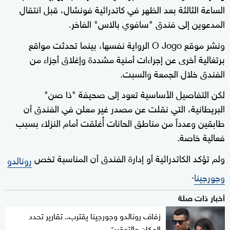
الساعة الثالثة بعد الظهر في كاتدرائية فونشال، قبل انتقال
المدعوين إلى فندق "سافوي بالاس" الفاخر.
ونشر موقع O Jogo الرواية نفسها، بينما تحدثت مواقع
برتغالية أخرى عن إجراءات أمنية مشددة وإغلاق أجزاء من
الفندق خلال الجمعة والسبت.
لكن التفاصيل الأساسية تعود إلى صحيفة "ذا صن"
البريطانية، التي نقلت عن مصدر غير معلن في الفندق أن
طابقين وعدداً من مناطق الحانات أُغلقت أمام النزلاء بسبب
فعالية خاصة.
ولم تؤكد الكاتدرائية أو إدارة الفندق أن المناسبة تخص
رونالدو
.
وجورجينا
أخبار ذات صلة
زفاف رونالدو وجورجينا يقترب.. تقارير تحدد
المكان والتوقيت