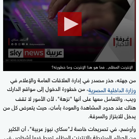
of
4
minutes,
4
seconds
الإنترنت المظلم.. فما هو هذا الإنترنت وما خطورته؟
من جهته، حذر مصدر في إدارة العلاقات العامة والإعلام في
، من خطورة الدخول إلى مواقع الدارك
وزارة الداخلية المصرية
ويب، والتعامل معها على أنها "نزهة"، لأن الأمور لا تقف
هناك عند حدود المشاهدة والعودة بأمان، حيث يتعرض كل من
يدخل للابتزاز والسرقة.
وأوضح، في تصريحات خاصة لـ"سكاي نيوز عربية"، أن الكثير
من الجرائم المرتبطة بالإنترنت المظلم تورط فيها أشخاص في