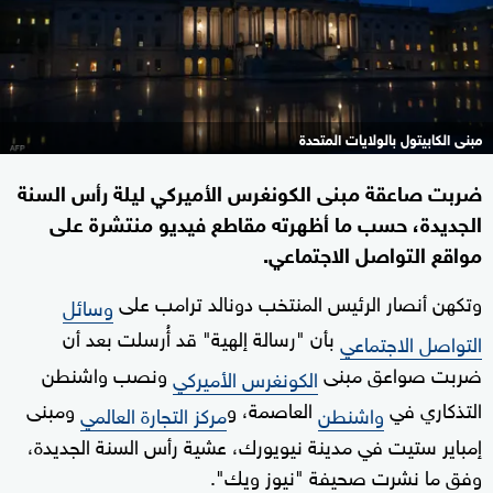
مبنى الكابيتول بالولايات المتحدة
ضربت صاعقة مبنى الكونغرس الأميركي ليلة رأس السنة
الجديدة، حسب ما أظهرته مقاطع فيديو منتشرة على
مواقع التواصل الاجتماعي.
وتكهن أنصار الرئيس المنتخب دونالد ترامب على
وسائل
بأن "رسالة إلهية" قد أُرسلت بعد أن
التواصل الاجتماعي
ضربت صواعق مبنى
ونصب واشنطن
الكونغرس الأميركي
التذكاري في
العاصمة، و
ومبنى
واشنطن
مركز التجارة العالمي
إمباير ستيت في مدينة نيويورك، عشية رأس السنة الجديدة،
وفق ما نشرت صحيفة "نيوز ويك".