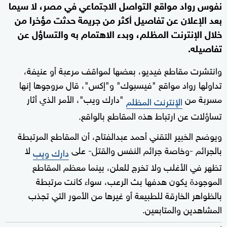
نفوس رواد مواقع التواصل الاجتماعي في مصر، لا سيما
بعد الإعلان عن تفاصيل أكثر من جريمة حدثت مؤخرا من
خلال الإنترنت المظلم، وبدء الاهتمام به والتساؤل عن
تفاصيله.
وانتشرت مقاطع فيديو، بعضها لمواقف مرعبة أو عنيفة،
تداولها رواد مواقع "فيسبوك" و"إكس"، قال مروجوها إنها
مسربة من
"دارك ويب"، الأمر الذي أثار
الإنترنت المظلم
تساؤلات عن ارتباط هذه المقاطع بالواقع.
ويوضح الخبير التقني أحمد عبدالفتاح، أن المقاطع المرتبطة
بالجرائم -وخاصة جرائم النفس والقتل- على
لا
دارك ويب
تظهر في الأغلب ولا تخرج للعلن، بينما معظم المقاطع
الموجودة يكون هدفها بث الرعب، سواء كانت مرتبطة
بالظواهر الخارقة للطبيعة أو غيرها من الأمور التي تجذب
المشاهدين والمتابعين.