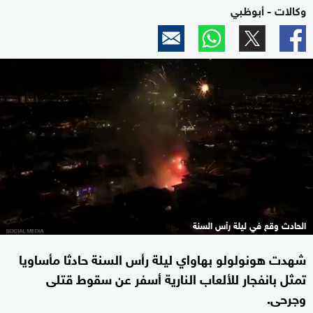
وكالات - أبوظبي
الحادث وقع في ليلة رأس السنة
شهدت هونولولو بهاواي ليلة رأس السنة حادثا مأساويا
تمثل بانفجار للألعاب النارية أسفر عن سقوط قتلى
وجرحى.