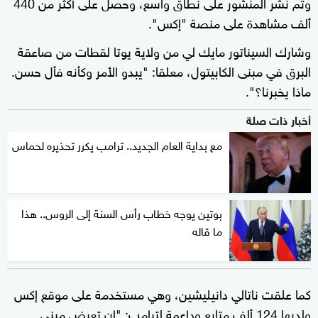
وتم نشر المنشور على نطاق واسع، وحصل على أكثر من 440
ألف مشاهدة على منصة "إكس".
وشارك السيناتور مايك لي من ولاية يوتا لقطات من صاعقة
البرق في مبنى الكابيتول، معلقا: "يبدو الأمر وكأنه فأل حسن.
ماذا يخبرنا؟".
أخبار ذات صلة
مع بداية العام الجديد.. ترامب يكرر تحذيره لحماس
بوتين يوجه خطاب رأس السنة إلى الروس.. هذا
ما قاله
كما علقت ناتالي دانيليشين، وهي مستخدمة على موقع إكس
ولديها 124 ألف متابع وداعمة لترامب: "إن تعرض مبنى