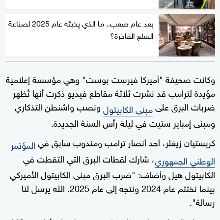
بعد عام صعب.. ما الذي يخبئه عام 2025 لصناعة
السلع الفاخرة؟
وكانت صحيفة "أميركا فيرست بوست" وهي مؤسسة إعلامية
مؤيدة لترامب قد نشرت ثلاثة مقاطع فيديو ذكرت أنها تُظهر
ضربات البرق على
ونصب واشنطن التذكاري
مبنى الكابيتول
ومبنى إمباير ستيت في ليلة رأس السنة الجديدة.
كريستيان زيغلر، أحد أنصار ترامب ومندوب سابق في
المؤتمر
، شارك لقطات البرق التي التقطت في
الوطني الجمهوري
الكابيتول هيل وأضاف: "ضرب البرق مبنى الكابيتول الأميركي
بينما نختتم عام 2024 ونتجه إلى عام 2025. الله يرسل لنا
رسالة".