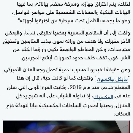
لذلك، يتم اختراق جهازه، وسرقة معظم بياناته، بما فيها
البيانات البنكية والحسابات الشخصية على مواقع التواصل،
وهو ما يجعله بالكامل تحت سيطرة من اخترقوا أجهزته".
ولفت إلى أن المقاطع المسربة بعضها حقيقي تماما، والبعض
الأخر مفبرك ولا هدف من ورائه سوى جذب المتابعين وتحقيق
مشاهدات، ولكن المقاطع الواقعية يكون وراؤها الكثير من
الشر، فهي تقف خلف حدود تصورات أبشع المجرمين.
وعن حقيقة الفيديو المسرب لدمية تحمل وجه الفنان الأميركي
"
" وتتحرك كما لو كانت حية، قال إن هذا
مايكل جاكسون
المقطع قديم، منذ عام 2019، وكانت المرة الأولى التي يعلن
عنه في
، إذ تداوله الشباب على أنه شبح يدخل
المكسيك
المنازل، وحينها أصدرت السلطات المكسيكية بيانا لتهدئة فزع
السكان.
0
seconds