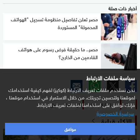
أخبار ذات صلة
مصر تعلن تفاصيل منظومة تسجيل "الهواتف
المحمولة" المستوردة
مصر.. ما حقيقة فرض رسوم على هواتف
القادمين من الخارج؟
سياسة ملفات الارتباط
نحن نستخدم ملفات تعريف الارتباط (كوكيز) لفهم كيفية استخدامك
لموقعنا ولتحسين تجربتك. من خلال الاستمرار في استخدام موقعنا ،
مصر
مصلحة الجمارك
الهاتف المحمول بمصر
فإنك توافق على استخدامنا لملفات تعريف الارتباط.
سياسية الخصوصية
الأكثر قراءة
موافق