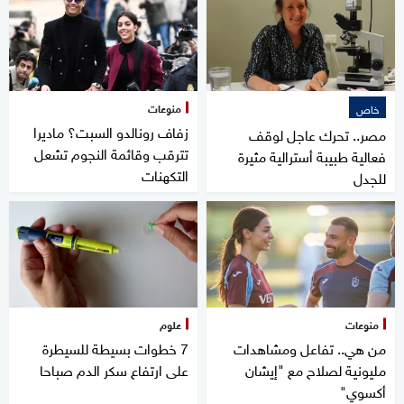
منوعات
خاص
زفاف رونالدو السبت؟ ماديرا
مصر.. تحرك عاجل لوقف
تترقب وقائمة النجوم تشعل
فعالية طبيبة أسترالية مثيرة
التكهنات
للجدل
منوعات
علوم
من هي.. تفاعل ومشاهدات
7 خطوات بسيطة للسيطرة
مليونية لصلاح مع "إيشان
على ارتفاع سكر الدم صباحا
أكسوي"