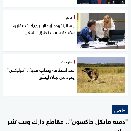
عالم
إسبانيا تهدد إيطاليا بإجراءات عقابية
مضادة بسبب تعليق "شنغن"
منوعات
بعد اختطافه وطلب فدية.. "فيليكس"
يعود من لبنان ليحلّق
خاص
"دمية مايكل جاكسون".. مقاطع دارك ويب تثير
جدلا بمصر