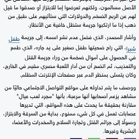
الأصل مسالمون، ولكنهم تعرضوا إما للابتزاز أو صدقوا ما قيل
لهم عن الربح الضخم والدولارات التي ستأتيهم على طبق من
ذهب إذا ما ارتكبوا جريمة ستظل خافية عن الأنظار.
وأشار المصدر، الذي فضل عدم نشر اسمه، إلى جريمة
طفل
، التي راح ضحيتها طفل صغير على يد جاره، الذي طمع
شبرا
في الحصول على أموال ضخمة من وراء جريمة القتل
والتعذيب، ثم اتضح أن من أدار اللعبة مصري مقيم في الخارج،
وكان يتسلى بمنظر الدم عبر صفحات الإنترنت المظلم.
ووصف ما يتم تداوله على مواقع التواصل الاجتماعي حاليًا من
مشاهد يزعم أصحابها أنها مرعبة، بأنها "مجرد لعب عيال"
مقارنة بحقيقة ما يحدث على هذه المواقع، التي تديرها
عصابات تعمل في كل شيء ممنوع، بداية من السرقة والابتزاز،
وصولًا إلى جرائم القتل وتجارة السلاح والمخدرات والأعضاء
البشرية وغيرها.