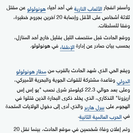
وأسفر انفجار
في أحد أحياء
عن مقتل
الألعاب النارية
هونولولو
ثلاثة أشخاص على الأقل وإصابة 20 آخرين بجروح خطيرة،
وفقا للسلطات.
ووقع الحادث قبل منتصف الليل بقليل خارج أحد المنازل،
بحسب بيان صادر عن إدارة
في هونولولو.
الإطفاء
ويقع الحي الذي شهد الحادث بالقرب من
مطار هونولولو
وقاعدة مشتركة للقوات الجوية والبحرية الأميركي،
الدولي
وعلى بعد حوالي 22.3 كيلومتر شرق نصب "يو إس إس
أريزونا" التذكاري، الذي يخلد ذكرى البحارة الذين قتلوا في
الهجوم على
والذي أدى إلى دخول الولايات المتحدة
بيرل هاربر
في
.
الحرب العالمية الثانية
وتم إعلان وفاة شخصين في موقع الحادث، بينما نقل 20