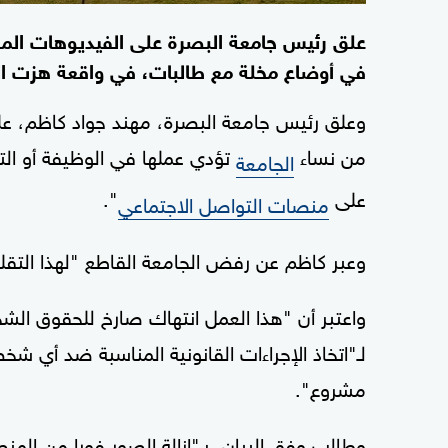
علق رئيس جامعة البصرة على الفيديوهات المن
في أوضاع مخلة مع طالبات، في واقعة هزت الش
وعلق رئيس جامعة البصرة، مهند جواد كاظم، عل
من نساء
تؤدي عملها في الوظيفة أو التد
الجامعة
على
".
منصات التواصل الاجتماعي
وعبر كاظم عن رفض الجامعة القاطع "لهذا التقليد
واعتبر أن "هذا العمل انتهاك صارخ للحقوق الشخ
لـ"اتخاذ الإجراءات القانونية المناسبة ضد أي 
مشروع".
وطالب وفق البيان، بـ"إزالة الصور فورا من المن