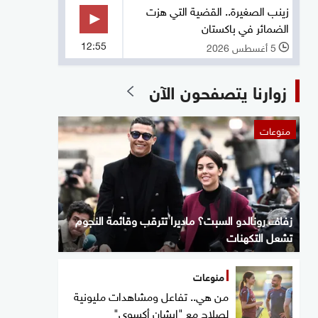
زينب الصغيرة.. القضية التي هزت
الضمائر في باكستان
12:55
5 أغسطس 2026
l
زوارنا يتصفحون الآن
منوعات
زفاف رونالدو السبت؟ ماديرا تترقب وقائمة النجوم
تشعل التكهنات
منوعات
من هي.. تفاعل ومشاهدات مليونية
لصلاح مع "إيشان أكسوي"