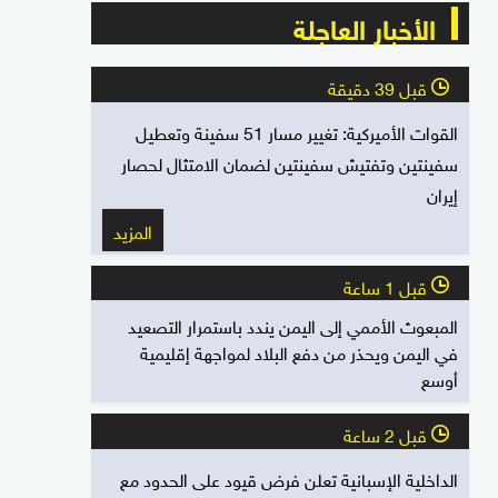
الأخبار العاجلة
قبل 39 دقيقة
l
القوات الأميركية: تغيير مسار 51 سفينة وتعطيل
سفينتين وتفتيش سفينتين لضمان الامتثال لحصار
إيران
المزيد
قبل 1 ساعة
l
المبعوث الأممي إلى اليمن يندد باستمرار التصعيد
في اليمن ويحذر من دفع البلاد لمواجهة إقليمية
أوسع
قبل 2 ساعة
l
الداخلية الإسبانية تعلن فرض قيود على الحدود مع