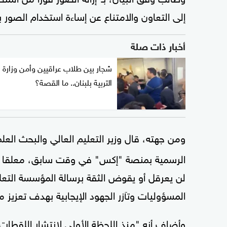
إلى التعاون والامتناع عن إساءة استخدام الصور
أخبار ذات صلة
شجار بين طلاب عراقيين وأمن وزارة
التربية بلبنان.. ما القصة؟
ومن جهته، قال وزير التعليم العالي والبحث الع
الرسمية بمنصة "إكس" في وقت سابق، معلقا على
لن يعرقل أو يقوض الثقة برسالة المؤسسة التعل
المسؤوليات وتآزر الجهود الإيجابية بهدف تعزيز م
وأضاف أنه "منذ اللحظة الأولى لانتشار اللقطات ذ