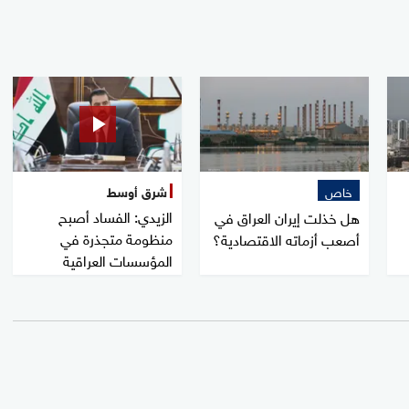
خاص
شرق أوسط
الزيدي: الفساد أصبح
هل خذلت إيران العراق في
منظومة متجذرة في
أصعب أزماته الاقتصادية؟
المؤسسات العراقية