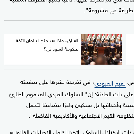
 بطريقة غير مشروعة".
العراق.. ماذا بعد منح البرلمان الثقة
لحكومة السوداني؟
لمي
، في تغريدة نشرها على صفحته
نعيم العبودي
 ذات الحادثة: إن" السلوك الفردي المذموم الطارئ
يمية وأهدافها بل سيكون واعزا مضاعفا لتحمل
نظومة القيم الاجتماعية والأكاديمية الفاضلة".
ات الاختلال السلوكي اتخذنا كامل الإجراءات القانونية