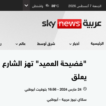
الجمعة 7 أغسطس 2026
°C
35
واشنطن
الرئيسية
أخبار
شرق أوسط
عالم
ر
"فضيحة العميد" تهز الشارع ا
يعلق
24 مارس 2024 - 16:56 بتوقيت أبوظبي
l
سكاي نيوز عربية - أبوظبي