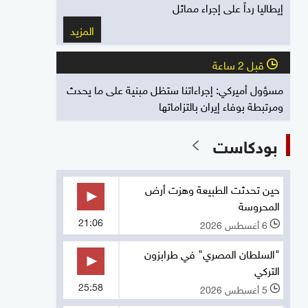
إيطاليا رداً على إجراء مماثل
المزيد
قبل 2 ساعة
l
مسؤول أميركي: إجراءاتنا ستظل مبنية على ما يحدث
ومرتبطة بوفاء إيران بالتزاماتها
بودكاست
حين تحدثت الطبيعة وهزت أرض
المحروسة
21:06
6 أغسطس 2026
l
"السلطان المصري" في طرابزون
التركي
25:58
5 أغسطس 2026
l