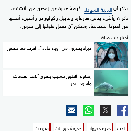
يذكر أن
الأربعة عبارة عن زوجين من الأشقاء،
الدببة السوداء
ذكران وأنثى، يدعى هارفارد ومايبل وكولورادو وأسبن، أصلها
من أميركا الشمالية، ويمكن أن يصل طولها إلى مترين.
أخبار ذات صلة
خبراء يحذرون من "وباء قادم".. أقرب مما نتصور
إنفلونزا الطيور تتسبب بنفوق آلاف الفقمات
وأسود البحر
الدب
حديقة حيوان
حديقة حيوانات
منوعات