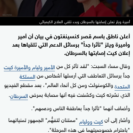
أميرة ويلز تعلن إصابتها بالسرطان وبدء تلقي العلاج الكيميائي
أعلن ناطق باسم قصر كنسينغتون في بيان أن أمير
وأميرة ويلز "تأثرا جداً" برسائل الدعم التي تلقياها بعد
إعلان كيت إصابتها بالسرطان.
وقال مساء السبت: "لقد تأثر كل من
الأمير وليام والأميرة كيت
جداً برسائل التعاطف التي أرسلها أشخاص من
المملكة
والكومنولث ومن كل أنحاء العالم"، بعد مقطع الفيديو
المتحدة
الذي نشرته كيت وكشفت فيه أنها مصابة بمرض
.
السرطان
وأضاف أنهما "تأثرا جداً بعاطفة الناس ودعمهم".
وأشار إلى أن
"ممتنان لتفهُّم" الجمهور تمنياتهما
كيت ووليام
"باحترام خصوصيتهما في هذه المرحلة".