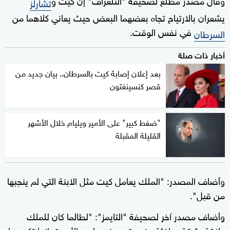
تشارلز
يشعران بالارتياح تجاه بعضهما البعض حيث يعاني كلاهما من
في نفس الوقت.
السرطان
أخبار ذات صلة
بعد إعلان إصابة كيت بالسرطان.. بيان جديد من
قصر كنسينغتون
"ضغط كبير" على الأمير ويليام خلال الأشهر
القليلة المقبلة
وأضاف المصدر: "الملك يعامل كيت مثل الابنة التي لم ينجبها
من قبل".
وأضاف مصدر آخر لصحيفة "التايمز": "لطالما كان للملك
علاقة وثيقة ودافئة وفريدة من نوعها مع الأميرة، إنها تكن حبا