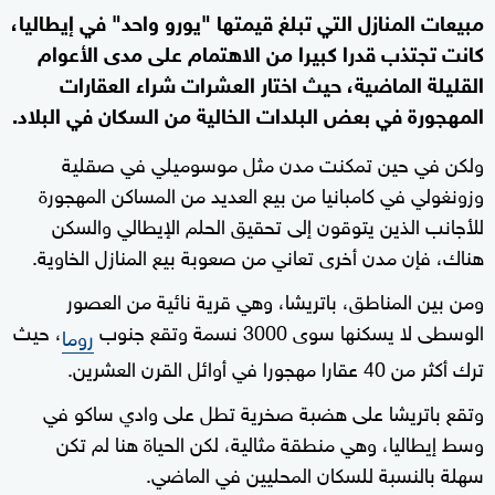
مبيعات المنازل التي تبلغ قيمتها "يورو واحد" في إيطاليا،
كانت تجتذب قدرا كبيرا من الاهتمام على مدى الأعوام
القليلة الماضية، حيث اختار العشرات شراء العقارات
المهجورة في بعض البلدات الخالية من السكان في البلاد.
ولكن في حين تمكنت مدن مثل موسوميلي في صقلية
وزونغولي في كامبانيا من بيع العديد من المساكن المهجورة
للأجانب الذين يتوقون إلى تحقيق الحلم الإيطالي والسكن
هناك، فإن مدن أخرى تعاني من صعوبة بيع المنازل الخاوية.
ومن بين المناطق، باتريشا، وهي قرية نائية من العصور
الوسطى لا يسكنها سوى 3000 نسمة وتقع جنوب
، حيث
روما
ترك أكثر من 40 عقارا مهجورا في أوائل القرن العشرين.
وتقع باتريشا على هضبة صخرية تطل على وادي ساكو في
وسط إيطاليا، وهي منطقة مثالية، لكن الحياة هنا لم تكن
سهلة بالنسبة للسكان المحليين في الماضي.