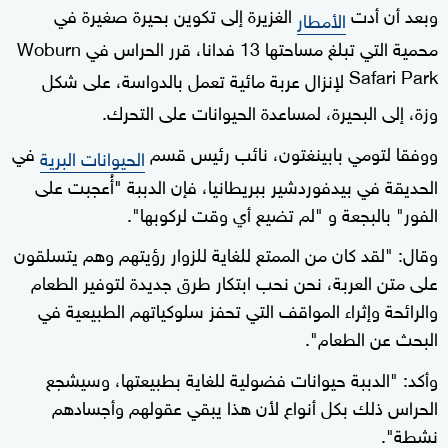
وبعد أن أدت
الغزيرة إلى تكوين بحيرة صغيرة في
الأمطار
محمية التي تبلغ مساحتها 13 فدانا، قرر الحراس في Woburn
Safari Park
لإنزال عربة مائية تعمل بالدواسة، على شكل
وزة، إلى البحيرة، لمساعدة الحيوانات على التحرك.
ووفقا لتومي بابينغتون، نائب رئيس قسم
في
الحيوانات البرية
الحديقة في بيدفوردشير ببريطانيا، فإن الدببة "أُعجبت على
الفور" بالبجعة و "لم تضيع أي وقت لركوبها".
وقال: "لقد كان من الممتع للغاية للزوار رؤيتهم وهم يتسلقون
على متن العربة، نحن نحب ابتكار طرق جديدة لتوفير الطعام
والرائحة وإثراء المواقف التي تحفز سلوكياتهم الطبيعية في
البحث عن الطعام".
وأكد: "الدببة حيوانات فضولية للغاية بطبيعتها، وسيشجع
الحراس ذلك بكل أنواع لأن هذا يبقي عقولهم وأجسادهم
نشطة".