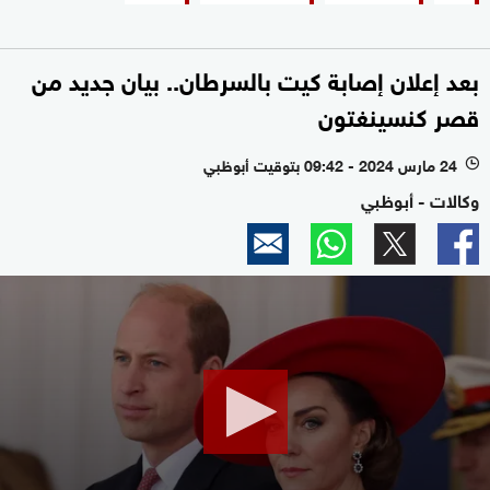
بعد إعلان إصابة كيت بالسرطان.. بيان جديد من
قصر كنسينغتون
24 مارس 2024 - 09:42 بتوقيت أبوظبي
l
وكالات - أبوظبي
0
seconds
of
2
minutes,
41
seconds