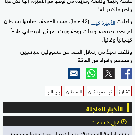
واحتراما كبيرا له".
وأعلنت
(42 عاما)، مساء الجمعة، إصابتها بسرطان
الأميرة كيت
لم تحدد طبيعته. وبدأت زوجة وريث العرش البريطاني علاجاً
كيميائياً وقائياً.
وتلقت سيلاً من رسائل الدعم من مسؤولين سياسيين
ومشاهير وأفراد من العامّة.
تشارلز
كيت ميدلتون
السرطان
بريطانيا
الأخبار العاجلة
قبل 3 ساعات
l
وزارة الطاقة السعودية: فرق الإطفاء تخمد حريقا وقع فجر