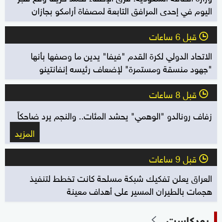
اليوم في إحدى المرافق التابعة لمصفاة أرامكو بجازان
قبل 6 ساعات
l
الاتحاد الدولي لكرة القدم "فيفا" يدين ما وصفها بأنها
"جهود منسقة ومستمرة" لإضعاف رئيسه إنفانتينو
قبل 8 ساعات
l
زفاف رونالدو "الوهمي" يحشد المئات.. والنجم يرد ضاحكاً
المزيد
قبل 9 ساعات
l
العراق يعلن تفكيك شبكة مسلحة كانت تخطط لتنفيذ
هجمات بالطيران المسير على أهداف معينة
بودكاست