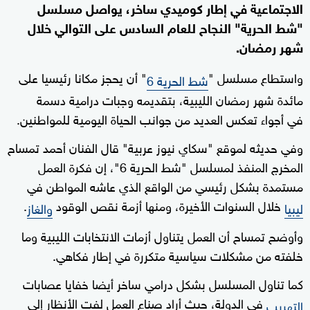
الاجتماعية في إطار كوميدي ساخر، يواصل مسلسل
"شط الحرية" النجاح للعام السادس على التوالي خلال
شهر رمضان.
واستطاع مسلسل "
" أن يحجز مكانا رئيسيا على
شط الحرية 6
مائدة شهر رمضان الليبية، بتقديمه وجبات درامية دسمة
في أجواء تعكس العديد من جوانب الحياة اليومية للمواطنين.
وفي حديثه لموقع "سكاي نيوز عربية" قال الفنان أحمد تمساح
المخرج المنفذ لمسلسل "شط الحرية 6"، إن فكرة العمل
مستمدة بشكل رئيسي من الواقع الذي عاشه المواطن في
خلال السنوات الأخيرة، ومنها أزمة نقص الوقود
.
ليبيا
والغاز
وأوضح تمساح أن العمل يتناول أزمات الانتخابات الليبية وما
خلفته من مشكلات سياسية متكررة في إطار فكاهي.
كما تناول المسلسل بشكل درامي ساخر أيضا خفايا عصابات
في الدولة، حيث أراد صناع العمل لفت الأنظار إلى
التهريب