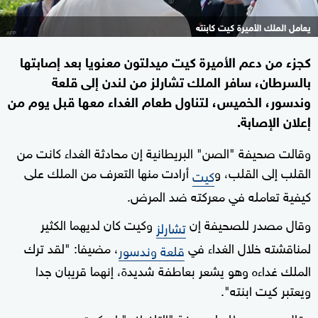
يعامل الملك الأميرة كيت كابنته
كجزء من دعم الأميرة كيت ميدلتون معنويا بعد إصابتها
بالسرطان، سافر الملك تشارلز من لندن إلى قلعة
وندسور، الخميس، لتناول طعام الغداء معها قبل يوم من
إعلان الإصابة.
وقالت صحيفة "الصن" البريطانية إن محادثة الغداء كانت من
القلب إلى القلب، و
أرادت منها التعرف من الملك على
كيت
كيفية تعامله في معركته ضد المرض.
وقال مصدر للصحيفة إن
وكيت كان لديهما الكثير
تشارلز
لمناقشته خلال الغداء في
، مضيفا: "لقد ترك
قلعة وندسور
الملك غداءه وهو يشعر بعاطفة شديدة، إنهما قريبان جدا
ويعتبر كيت ابنته".
وقال مصدر مطلع لصحيفة "التلغراف" إن كيت و