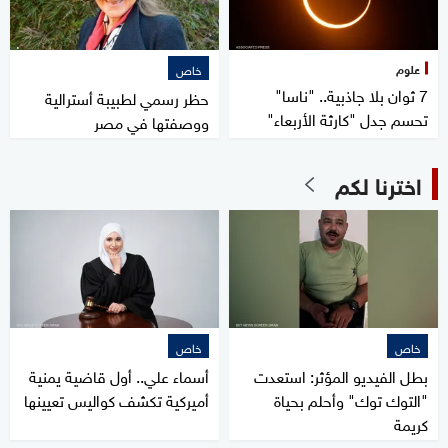
علوم
خاص
7 ثوان بلا جاذبية.. "ناسا"
حظر رسمي لطبيبة أسترالية
تحسم جدل "كارثة الأربعاء"
ووصفتها في مصر
اخترنا لكم
خاص
خاص
بطل الفيديو المؤثر: استعدت
أسماء علي.. أول قاضية يمنية
"التوك توك" وأحلم بحياة
أميركية تكشف كواليس تعيينها
كريمة