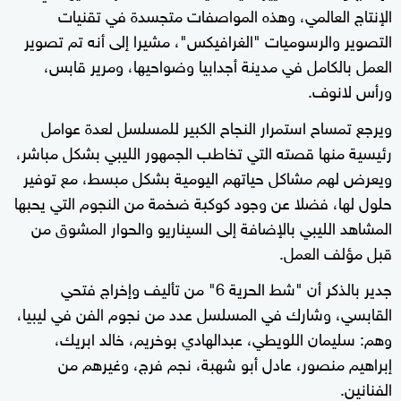
الإنتاج العالمي، وهذه المواصفات متجسدة في تقنيات
التصوير والرسوميات "الغرافيكس"، مشيرا إلى أنه تم تصوير
العمل بالكامل في مدينة أجدابيا وضواحيها، ومرير قابس،
ورأس لانوف.
ويرجع تمساح استمرار النجاح الكبير للمسلسل لعدة عوامل
رئيسية منها قصته التي تخاطب الجمهور الليبي بشكل مباشر،
ويعرض لهم مشاكل حياتهم اليومية بشكل مبسط، مع توفير
حلول لها، فضلا عن وجود كوكبة ضخمة من النجوم التي يحبها
المشاهد الليبي بالإضافة إلى السيناريو والحوار المشوق من
قبل مؤلف العمل.
جدير بالذكر أن "شط الحرية 6" من ﺗﺄﻟﻴﻒ وإخراج فتحي
القابسي، وشارك في المسلسل عدد من نجوم الفن في ليبيا،
وهم: سليمان اللويطي، عبدالهادي بوخريم، خالد ابريك،
إبراهيم منصور، عادل أبو شهبة، نجم فرج، وغيرهم من
الفنانين.