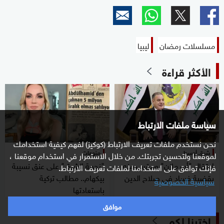
مسلسلات رمضان
ليبيا
الأكثر قراءة
سياسة ملفات الارتباط
نحن نستخدم ملفات تعريف الارتباط (كوكيز) لفهم كيفية استخدامك
شرق أوسط
منوعات
لموقعنا ولتحسين تجربتك. من خلال الاستمرار في استخدام موقعنا ،
اعتقال "أبو مازن" ومقرب منه
"نجمة الشرق" على عنق نسيبة
فإنك توافق على استخدامنا لملفات تعريف الارتباط.
بقضية فساد في صلاح الدين
بيكهام.. مطالب تركية
سياسية الخصوصية
باستعادتها
موافق
اخترنا لكم