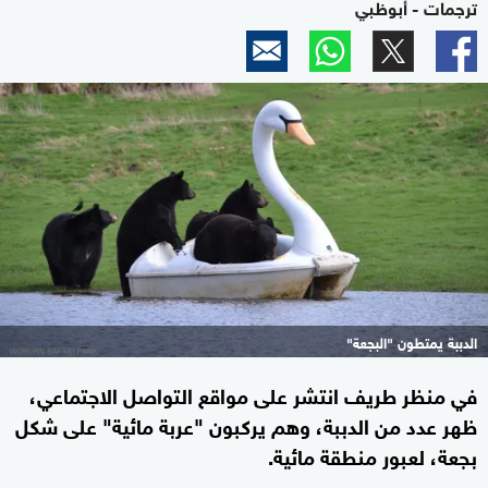
ترجمات - أبوظبي
الدببة يمتطون "البجعة"
في منظر طريف انتشر على مواقع التواصل الاجتماعي،
ظهر عدد من الدببة، وهم يركبون "عربة مائية" على شكل
بجعة، لعبور منطقة مائية.