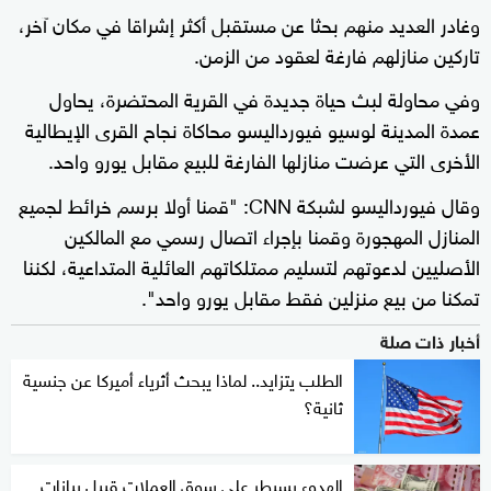
وغادر العديد منهم بحثا عن مستقبل أكثر إشراقا في مكان آخر،
تاركين منازلهم فارغة لعقود من الزمن.
وفي محاولة لبث حياة جديدة في القرية المحتضرة، يحاول
عمدة المدينة لوسيو فيورداليسو محاكاة نجاح القرى الإيطالية
الأخرى التي عرضت منازلها الفارغة للبيع مقابل يورو واحد.
وقال فيورداليسو لشبكة CNN: "قمنا أولا برسم خرائط لجميع
المنازل المهجورة وقمنا بإجراء اتصال رسمي مع المالكين
الأصليين لدعوتهم لتسليم ممتلكاتهم العائلية المتداعية، لكننا
تمكنا من بيع منزلين فقط مقابل يورو واحد".
أخبار ذات صلة
الطلب يتزايد.. لماذا يبحث أثرياء أميركا عن جنسية
ثانية؟
الهدوء يسيطر على سوق العملات قبيل بيانات