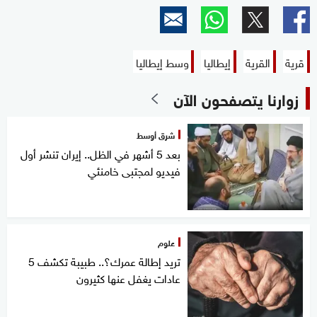
قرية
القرية
إيطاليا
وسط إيطاليا
زوارنا يتصفحون الآن
شرق أوسط
بعد 5 أشهر في الظل.. إيران تنشر أول
فيديو لمجتبى خامنئي
علوم
تريد إطالة عمرك؟.. طبيبة تكشف 5
عادات يغفل عنها كثيرون