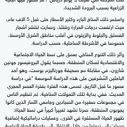
الزراعية بسبب البرودة الشديدة.
واستمر ذلك المناخ البارد وكثير الأمطار حتى قبل 5 آلاف عام،
حيث ارتفعت درجات الحرارة وقتئذ، وصارت تنتشر أشجار
الفستق والبلوط والزيتون في أغلب مناطق الشرق الأوسط،
خصوصا في الأشرطة الساحلية، حسب الدراسة.
وأثر ذلك التنوع المناخي بعمق على نمط الحياة الاجتماعية
والاقتصادية لسكان المنطقة، حسبما يقول البروفيسور جونين
شارون، في مقابلة مع صحيفة جورناليزم بوست، وهو أحد
الباحثين المُشرفين على هذه الدراسة الموسعة "في دراسة
عصور ما قبل التاريخ، تسمى هذه الفترة بفترة العصر الحجري
الحديث. ففي بداية تلك التحولات المناخية، تم تنظيم الناس
في مجموعات صغيرة من الصيادين وجامعي الثمار الذين كانوا
يجوبون المنطقة، صرنا نشهد تغييراً كبيراً في نمط الحياة:
ظهور الحياة المستقرة في القرى، وعمليات دراماتيكية إضافية
وصلت إلى ذروتها من خلال الانتقال إلى طريقة الحياة الزراعية