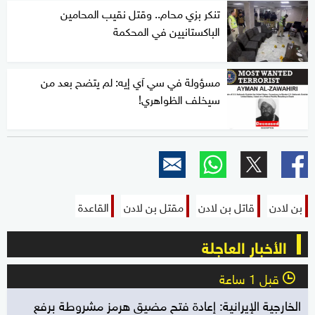
تنكر بزي محام.. وقتل نقيب المحامين
الباكستانيين في المحكمة
مسؤولة في سي آي إيه: لم يتضح بعد من
سيخلف الظواهري!
بن لادن
قاتل بن لادن
مقتل بن لادن
القاعدة
الأخبار العاجلة
قبل 1 ساعة
l
الخارجية الإيرانية: إعادة فتح مضيق هرمز مشروطة برفع