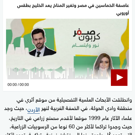
عاصفة الخماسين في مصر وتغير المناخ يعد الخليج بطقس
أوروبي
0
00:00
00:00
seconds
وانطلقت الأبحاث العلمية التفصيلية من موقع أثري في
of
منطقة وادي الحولة، في الضفة الغربية لنهر
، حيث وجد
0
الأردن
seconds
علماء الآثار عام 1999 موقعا لأقدم مصنع زراعي في التاريخ،
حيث وجدوا تراكما لأكثر من 60 نوعا من الرسوبيات الزراعية،
التي تعود كُل واحدة منها إلى فترات زمنية متراكمة، تعود لأكثر