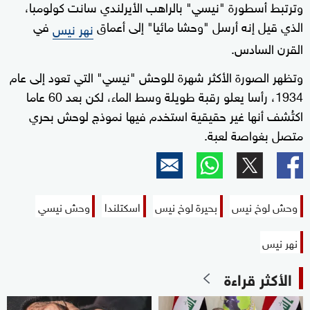
وترتبط أسطورة "نيسي" بالراهب الأيرلندي سانت كولومبا،
of
الذي قيل إنه أرسل "وحشا مائيا" إلى أعماق
في
0
نهر نيس
seconds
القرن السادس.
وتظهر الصورة الأكثر شهرة للوحش "نيسي" التي تعود إلى عام
1934، رأسا يعلو رقبة طويلة وسط الماء، لكن بعد 60 عاما
اكتُشف أنها غير حقيقية استخدم فيها نموذج لوحش بحري
متصل بغواصة لعبة.
وحش لوخ نيس
بحيرة لوخ نيس
اسكتلندا
وحش نيسي
نهر نيس
الأكثر قراءة