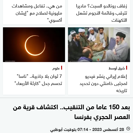
زفاف رونالدو السبت؟ ماديرا
من هي.. تفاعل ومشاهدات
تترقب وقائمة النجوم تشعل
مليونية لصلاح مع "إيشان
التكهنات
أكسوي"
شرق أوسط
علوم
إعلام إيراني ينشر فيديو
7 ثوان بلا جاذبية.. "ناسا"
لمجتبى خامنئي دون تحديد
تحسم جدل "كارثة الأربعاء"
تاريخه
بعد 150 عاما من التنقيب.. اكتشاف قرية من
العصر الحجري بفرنسا
28 أغسطس 2023 - 07:14 بتوقيت أبوظبي
l