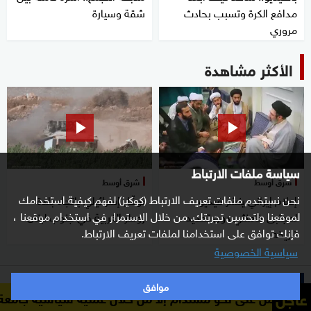
مدافع الكرة وتسبب بحادث
شقة وسيارة
مروري
الأكثر مشاهدة
سياسة ملفات الارتباط
شرق أوسط
شرق أوسط
نحن نستخدم ملفات تعريف الارتباط (كوكيز) لفهم كيفية استخدامك
إعلام إيراني ينشر فيديو
توغّل إسرائيلي باتجاه بلدة
لموقعنا ولتحسين تجربتك. من خلال الاستمرار في استخدام موقعنا ،
لمجتبى خامنئي دون تحديد
زوطر الغربية في جنوب لبنان
فإنك توافق على استخدامنا لملفات تعريف الارتباط.
تاريخه
سياسية الخصوصية
خاص
موافق
عاجل
نحو مستدام إلا من خلال عملية سياسية جامعة
مبعوث الأمم ال
بطريقة جهنمية.. طفلة مصرية تقتل والدها حرقا