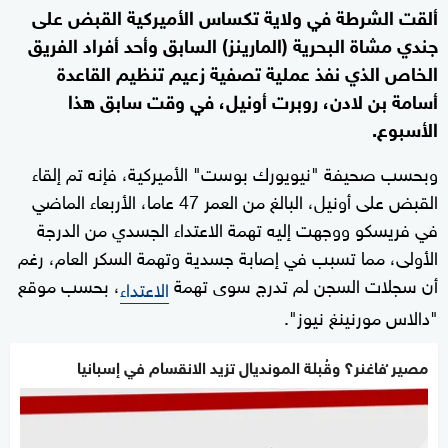
ألقت الشرطة في ولاية تكساس الأميركية القبض على
جندي مشاة البحرية (المارينز) السابق وأحد أفراد الفريق
الخاص الذي نفذ عملية تصفية زعيم تنظيم القاعدة
أسامة بن لادن، روبرت أونيل، في وقت سابق هذا
الأسبوع.
وبحسب صحيفة "نيويورك بوست" الأميركية، فإنه تم إلقاء
القبض على أونيل، البالغ من العمر 47 عاما، الأربعاء الماضي
في فريسكو ووجهت إليه تهمة الاعتداء الجسدي من الدرجة
الأولى، مما تسبب في إصابة جسدية وتهمة السكر العام، رغم
أن سجلات السجن لم تدرج سوى تهمة
، بحسب موقع
الاعتداء
"دالاس مورنينغ نيوز".
مصير ُفاغنر؟ وقُبلة المونديال تزيد الانقسام في إسبانيا