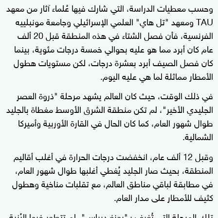
وحسب معطيات الدراسة، التي شارك فيها عُلماء آثار من معهد
TAU ومعهد "تل هاي" العلمي الإسرائيلي وجامعة مونبلييه
الفرنسية، فأن فصل الشتاء في هذه المنطقة قبل 20 ألف
عام كان أبرد مما هو عليه بحوالي خمسة درجات مئوية، بينما
كان فصل الصيف أبرد بعشرة درجات، لكن مستويات هطول
الأمطار مماثلة لما هي عليه اليوم.
في ذلك الوقت، حيث كان العالم يشهد مرحلة "ذروة العصر
الجليدي الأخير"، لم تكن منطقة الشرق الأوسط مغطاة بالجليد
طوال شهور العام، كما كان الحال في القارة الأوربية وأميركا
الشمالية.
وقبل 12 ألف عام، انخفضت درجات الحرارة في أغلب أقاليم
المنطقة، بحيث صار الجليد يُغطي أغلبها طوال شهور العام،
في مطابقة لباقي مناطق العالم، مع تقلبات مناخية وهطول
كثيف للأمطار على مدار العام.
تلك المرحلة التي تُغرف بـ"يونغ درياس"، لم تتطور فيها البُنية