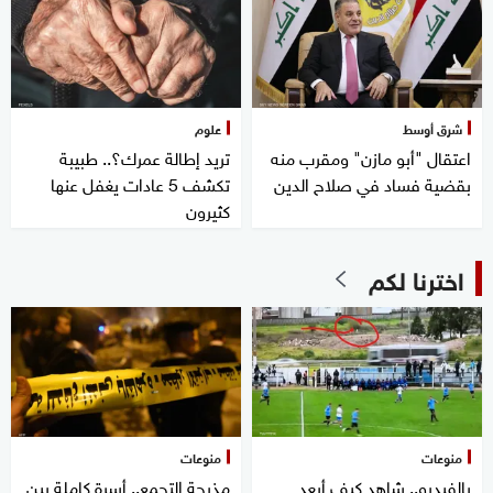
شرق أوسط
علوم
اعتقال "أبو مازن" ومقرب منه
تريد إطالة عمرك؟.. طبيبة
بقضية فساد في صلاح الدين
تكشف 5 عادات يغفل عنها
كثيرون
اخترنا لكم
منوعات
منوعات
بالفيديو.. شاهد كيف أبعد
مذبحة التجمع.. أسرة كاملة بين