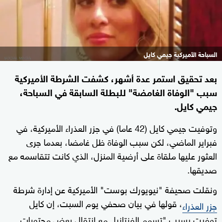
السباحة الأميركية جيمي كايل
بعد تحقيق استمر عدة أشهر، كشفت الشرطة الأميركية
سبب "الوفاة الغامضة" للبطلة السابقة في السباحة،
جيمي كايل.
وتوفيت جيمي كايل (42 عاما) في جزر العذراء الأميركية، في
فبراير الماضي، لكن سبب الوفاة ظل غامضا، بعدما جرى
العثور عليها ملقاة على أرضية المنزل، الذي كانت تتقاسمه مع
صديقها.
ونقلت صحيفة "نيويورك بوست" الأميركية عن إدارة شرطة
، قولها في بيان صحفي يوم السبت، إن كايل
جزر العذراء
توفيت بسبب "تسمم الفنتانيل مع انتقال بعض محتويات