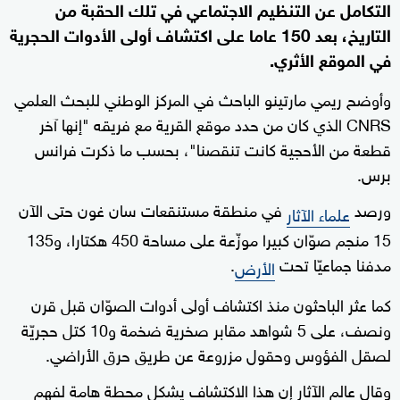
التكامل عن التنظيم الاجتماعي في تلك الحقبة من
التاريخ، بعد 150 عاما على اكتشاف أولى الأدوات الحجرية
في الموقع الأثري.
وأوضح ريمي مارتينو الباحث في المركز الوطني للبحث العلمي
CNRS الذي كان من حدد موقع القرية مع فريقه "إنها آخر
قطعة من الأحجية كانت تنقصنا"، بحسب ما ذكرت فرانس
برس.
ورصد
في منطقة مستنقعات سان غون حتى الآن
علماء الآثار
15 منجم صوّان كبيرا موزّعة على مساحة 450 هكتارا، و135
مدفنا جماعيّا تحت
.
الأرض
كما عثر الباحثون منذ اكتشاف أولى أدوات الصوّان قبل قرن
ونصف، على 5 شواهد مقابر صخرية ضخمة و10 كتل حجريّة
لصقل الفؤوس وحقول مزروعة عن طريق حرق الأراضي.
وقال عالم الآثار إن هذا الاكتشاف يشكل محطة هامة لفهم