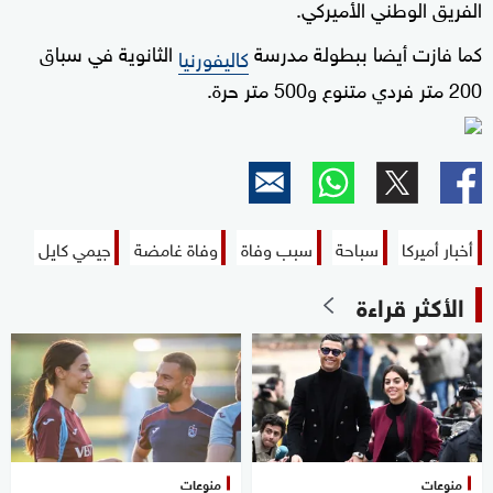
الفريق الوطني الأميركي.
كما فازت أيضا ببطولة مدرسة
الثانوية في سباق
كاليفورنيا
200 متر فردي متنوع و500 متر حرة.
أخبار أميركا
سباحة
سبب وفاة
وفاة غامضة
جيمي كايل
الأكثر قراءة
منوعات
منوعات