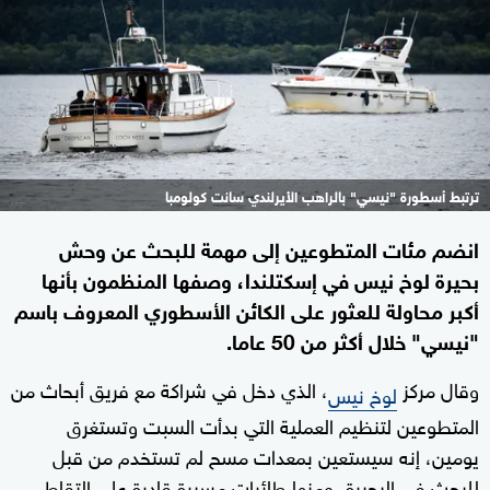
ترتبط أسطورة "نيسي" بالراهب الأيرلندي سانت كولومبا
انضم مئات المتطوعين إلى مهمة للبحث عن وحش
بحيرة لوخ نيس في إسكتلندا، وصفها المنظمون بأنها
أكبر محاولة للعثور على الكائن الأسطوري المعروف باسم
"نيسي" خلال أكثر من 50 عاما.
وقال مركز
، الذي دخل في شراكة مع فريق أبحاث من
لوخ نيس
المتطوعين لتنظيم العملية التي بدأت السبت وتستغرق
يومين، إنه سيستعين بمعدات مسح لم تستخدم من قبل
للبحث في البحيرة، ومنها طائرات مسيرة قادرة على التقاط