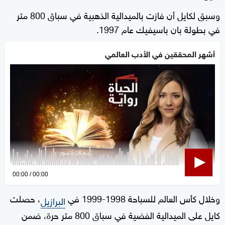
وسبق لكايل أن فازت بالميدالية الذهبية في سباق 800 متر
في بطولة بان باسيفيك عام 1997.
أشهر المحققين في الأدب العالمي
0
00:00
00:00
seconds
وخلال كأس العالم للسباحة 1998-1999 في
، حصلت
of
البرازيل
0
كايل على الميدالية الفضية في سباق 800 متر حرة، ضمن
seconds