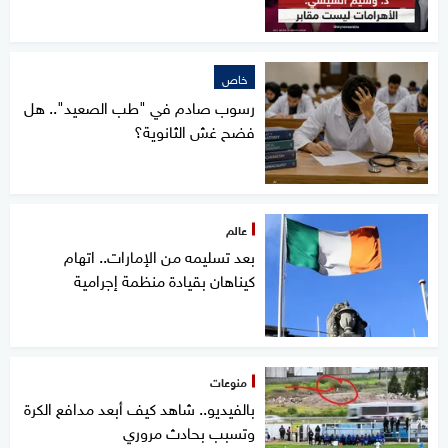
خاص
رسوب صادم في "طب الصعيد".. هل
فضح غش الثانوية؟
عالم
بعد تسليمه من الإمارات.. اتهام
كيناهان بقيادة منظمة إجرامية
منوعات
بالفيديو.. شاهد كيف أبعد مدافع الكرة
وتسبب بحادث مروري