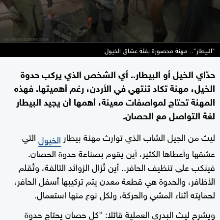
"البيطار".. مهنة محصورة بفئة عشاق الخيول
حدّاي الخيل أو البيطار.. أي الشخص الذي يركب حدوة
الخيل، مهنة تكاد تنتهي في الأردن، رغم أهميتها. فهذه
المهنة تحتاج لمواصفات معينة، أهمها أن يجيد البيطار
لغة التواصل مع الحصان.
ليث من الجيل الشاب الذي توارث مهنة بيطار
التي
الخيول
عشقها وأعطاها الكثير، أين يقوم بصناعة حدوة الحصان.
فينكب على تنظيف الحافر.. أين تُزال الزوائد التالفة، وتُقلم
الأظافر، والحدوة هي قطعة معدن يتم تركيبها أسفل الحافر،
لحمايته أثناء المشي والحركة، ولكل نوع منها استعمال.
ويشرح ليث البدري العملية قائلا: "كل حصان يحتاج حدوة