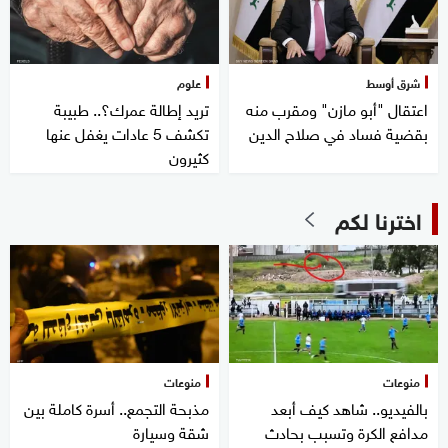
شرق أوسط
علوم
اعتقال "أبو مازن" ومقرب منه
تريد إطالة عمرك؟.. طبيبة
بقضية فساد في صلاح الدين
تكشف 5 عادات يغفل عنها
كثيرون
اخترنا لكم
منوعات
منوعات
بالفيديو.. شاهد كيف أبعد
مذبحة التجمع.. أسرة كاملة بين
مدافع الكرة وتسبب بحادث
شقة وسيارة