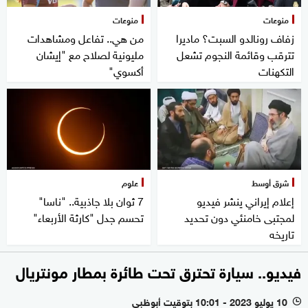
منوعات
منوعات
زفاف رونالدو السبت؟ ماديرا
من هي.. تفاعل ومشاهدات
تترقب وقائمة النجوم تشعل
مليونية لصلاح مع "إيشان
التكهنات
أكسوي"
شرق أوسط
علوم
إعلام إيراني ينشر فيديو
7 ثوان بلا جاذبية.. "ناسا"
لمجتبى خامنئي دون تحديد
تحسم جدل "كارثة الأربعاء"
تاريخه
فيديو.. سيارة تحترق تحت طائرة بمطار مونتريال
10 يوليو 2023 - 10:01 بتوقيت أبوظبي
l