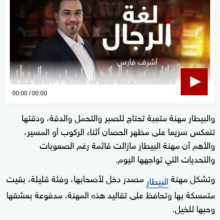
0
00:00
00:00
seconds
والبيطار مهنة متعِبة تحتاج للصبر والتحمل والدقة، ودقتها
of
تنعكس سريعا على مظهر الحصان أثناء الركوب أو المسير،
0
seconds
والأهم أن مهنة البيطار مازالت قائمة رغم الصعوبات
والتحديات التي تواجهها اليوم.
وتشكل مهنة
مصدر دخل لأصحابها، وفئة قليلة، بقيت
البيطار
متمسكة بها وتحافظ على تقاليد هذه المهنة، مدفوعة بعشقها
وحبها للخيل.