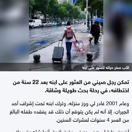
الأب سخر حياته للعثور على ابنه
تمكن رجل صيني من العثور على ابنه بعد 22 سنة من
اختطافه، في رحلة بحث طويلة وشاقة.
وعام 2001 غادر لي ووز منزله، وترك ابنه تحت إشراف أحد
الجيران، إلا أنه لم يكن يتوقع أن ذلك قد يفقده طفله البالغ
من العمر 4 سنوات لعشرات السنين.
أخبرت جارة لي
في وقت لاحق أنها شاهدت رجلا