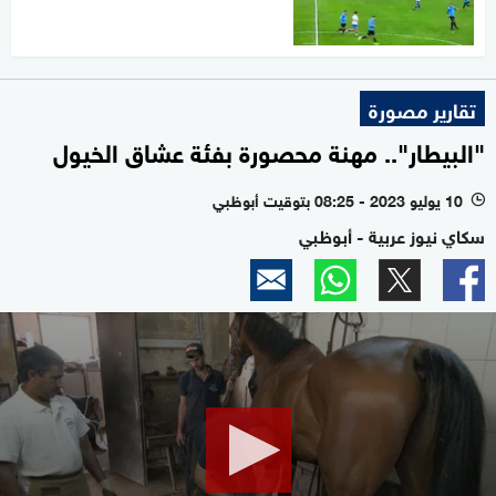
تقارير مصورة
"البيطار".. مهنة محصورة بفئة عشاق الخيول
10 يوليو 2023 - 08:25 بتوقيت أبوظبي
l
سكاي نيوز عربية - أبوظبي
0
seconds
of
2
minutes,
15
seconds