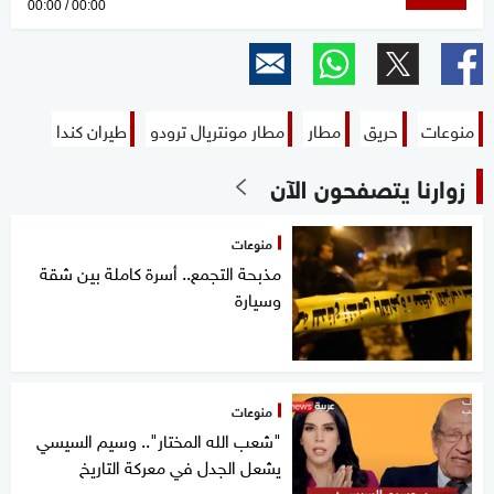
00:00
00:00
seconds
of
0
seconds
منوعات
حريق
مطار
مطار مونتريال ترودو
طيران كندا
زوارنا يتصفحون الآن
منوعات
مذبحة التجمع.. أسرة كاملة بين شقة
وسيارة
منوعات
"شعب الله المختار".. وسيم السيسي
يشعل الجدل في معركة التاريخ