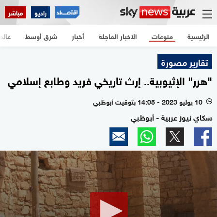
راديو
مباشر
الرئيسية
منوعات
الأخبار العاجلة
أخبار
شرق أوسط
عالم
تقارير مصورة
"هرر" الإثيوبية.. إرث تاريخي فريد وطابع إسلامي
10 يوليو 2023 - 14:05 بتوقيت أبوظبي
l
سكاي نيوز عربية - أبوظبي
0
seconds
of
2
minutes,
5
seconds