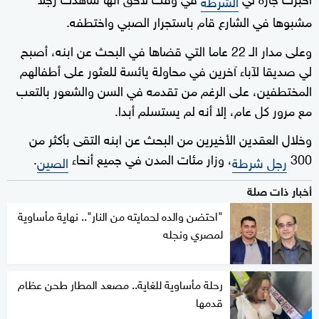
الشرطة
مشبوها في الشارع قام باستجرار الصبي واختطفه.
وعلى مدار الـ 22 عاما التي قضاها في البحث عن ابنه، أصبح
لي صديقا لآباء آخرين في محاولة يائسة للعثور على أطفالهم
المختطفين، على الرغم من تقدمه في السن والشعور بالتعب
مع مرور كل عام، إلا أنه لم يستسلم أبدا.
وخلال العقدين الأخيرين من البحث عن ابنه التقى بأكثر من
300
، وزار مئات المدن في جميع أنحاء
.
رجل شرطة
الصين
أخبار ذات صلة
"احتضن والده لحمايته من النار".. نهاية مأساوية
لمصري ونجله
رحلة مأساوية للغاية.. مصعد المطار طحن عظام
قدمها