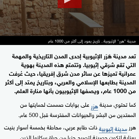
مدينة "هرر" الإثيوبية.. تاريخ يعود إلى أكثر من 1000 عام
تعد مدينة هَرَر الإثيوبية إحدى المدن التاريخية والمهمة
التي تقع شرقي إثيوبيا. وتتمتع هذه المدينة بهوية
عمرانية تميزها عن سائر مدن شرق إفريقيا، حيث عُرفت
المدينة بطابعها الإسلامي والعربي، وبتاريخ يمتد إلى أكثر
من 1000 عام، ويصفها الإثيوبيون بأنها منارة العلم.
كما تحتوي مدينة
على بوابات صممت لحمايتها من
هرَر
المعتدين من البشر والحيوانات المفترسة قبل 500 عام.
هرر
ذات طابع عربي، محاطة بخمسة أسوار بنيت
مدينة إثيوبية
بعناية لتكون حصينة لتصبح جزءا من حياة سكانها الذين