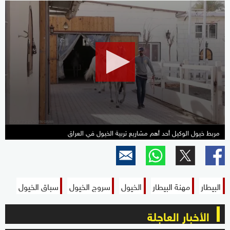
0
seconds
of
1
minute,
12
seconds
مربط خيول الوكيل أحد أهم مشاريع تربية الخيول في العراق
البيطار
مهنة البيطار
الخيول
سروج الخيول
سباق الخيول
الأخبار العاجلة