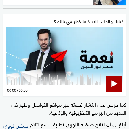
"بابا.. والدك.. الأب" ما خطر في بالك؟
0
00:00
00:00
seconds
كما حرص على انتشار قصته عبر مواقع التواصل وظهر في
of
العديد من البرامج التلفزيونية والإذاعية.
0
seconds
أبلغ لي أن نتائج حمضه النووي تطابقت مع نتائج
حمض نووي