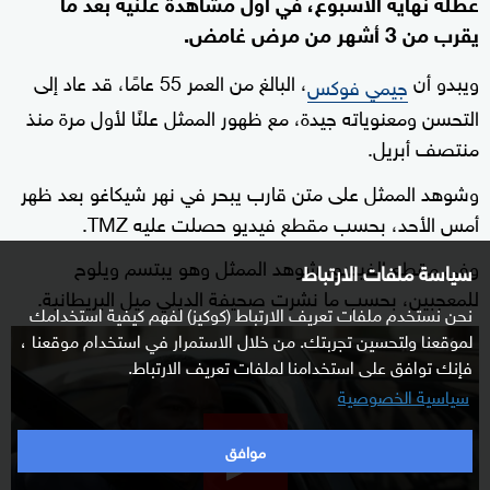
عطلة نهاية الأسبوع، في أول مشاهدة علنية بعد ما
يقرب من 3 أشهر من مرض غامض.
ويبدو أن
، البالغ من العمر 55 عامًا، قد عاد إلى
جيمي فوكس
التحسن ومعنوياته جيدة، مع ظهور الممثل علنًا لأول مرة منذ
منتصف أبريل.
وشوهد الممثل على متن قارب يبحر في نهر شيكاغو بعد ظهر
أمس الأحد، بحسب مقطع فيديو حصلت عليه TMZ.
وفي مقطع الفيديو، شوهد الممثل وهو يبتسم ويلوح
سياسة ملفات الارتباط
للمعجبين، بحسب ما نشرت صحيفة الديلي ميل البريطانية.
نحن نستخدم ملفات تعريف الارتباط (كوكيز) لفهم كيفية استخدامك
لموقعنا ولتحسين تجربتك. من خلال الاستمرار في استخدام موقعنا ،
0
فإنك توافق على استخدامنا لملفات تعريف الارتباط.
seconds
سياسية الخصوصية
of
7
موافق
minutes,
37