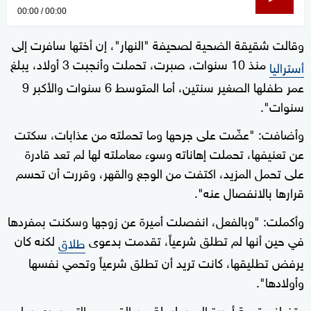
0
00:00
00:00
seconds
وقالت شقيقة الضحية لصحيفة "النهار"، إن أختها سافرت إلى
of
منذ 10 سنوات، صبرت، تحملت وأنجبت 3 أولاد، يبلغ
0
أستراليا
seconds
عمر طفلها الصغير سنتين، أما المتوسط 6 سنوات والأكبر 9
سنوات".
وأضافت: "عضّت على جرحها وما تحملته من عذابات، سكتت
عن تعنيفها، تحملت إهاناته وسوء معاملته لها لم تعد قادرة
على تحمل المزيد، اكتفت من الوجع والقهر، وقررت أن تحسم
قرارها بالانفصال عنه".
وأكملت: "وبالفعل، انفصلت أميرة عن زوجها وسكنت بمفردها
في حين أنها لم تطلق شرعياً، تقدمت بدعوى
لكنه كان
طلاق
يرفض تطليقها، كانت تريد أن تطلق شرعياً وتحمي نفسها
وأولادها".
وتضاف قصة أميرة إلى سلسلة من القصص التي يودي بها