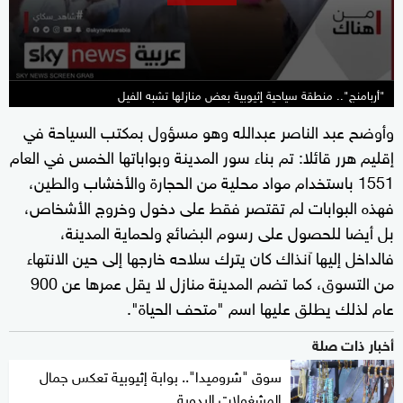
seconds
"أربامنج".. منطقة سياحية إثيوبية بعض منازلها تشبه الفيل
وأوضح عبد الناصر عبدالله وهو مسؤول بمكتب السياحة في
إقليم هرر قائلا: تم بناء سور المدينة وبواباتها الخمس في العام
1551 باستخدام مواد محلية من الحجارة والأخشاب والطين،
فهذه البوابات لم تقتصر فقط على دخول وخروج الأشخاص،
بل أيضا للحصول على رسوم البضائع ولحماية المدينة،
فالداخل إليها آنذاك كان يترك سلاحه خارجها إلى حين الانتهاء
من التسوق، كما تضم المدينة منازل لا يقل عمرها عن 900
عام لذلك يطلق عليها اسم "متحف الحياة".
أخبار ذات صلة
سوق "شروميدا".. بوابة إثيوبية تعكس جمال
المشغولات اليدوية