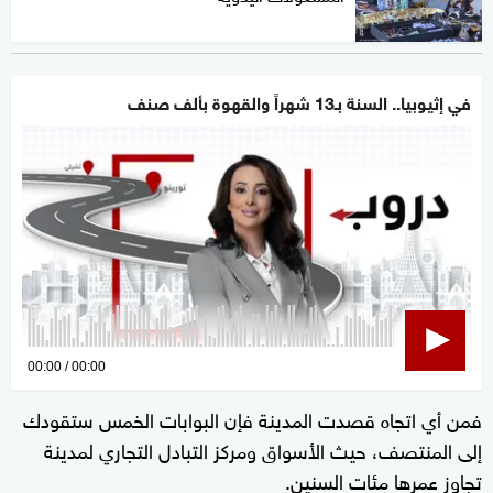
في إثيوبيا.. السنة بـ13 شهراً والقهوة بألف صنف
0
00:00
00:00
seconds
فمن أي اتجاه قصدت المدينة فإن البوابات الخمس ستقودك
of
إلى المنتصف، حيث الأسواق ومركز التبادل التجاري لمدينة
0
seconds
تجاوز عمرها مئات السنين.