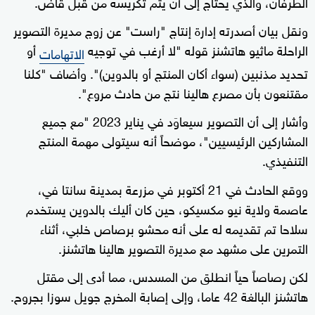
الطرفان، والذي يحتاج إلى أن يتم تكريسه من قبل قاض.
seconds
ونقل بيان أصدرته إدارة إنتاج "راست" عن زوج مديرة التصوير
الراحلة ماثيو هاتشنز قوله "لا أرغب في توجيه
أو
الاتهامات
تحديد مذنبين (سواء أكان المنتج أو بالدوين)". وأضاف "كلنا
مقتنعون بأن مصرع هالينا نتج من حادث مروع".
وأشار إلى أن التصوير سيعاوَد في يناير 2023 "مع جميع
المشاركين الرئيسيين"، موضحاً أنه سيتولى مهمة المنتج
التنفيذي.
ووقع الحادث في 21 أكتوبر في مزرعة بمدينة سانتا في،
عاصمة ولاية نيو مكسيكو، حين كان أليك بالدوين يستخدم
سلاحا تم تقديمه له على أنه محشو برصاص خلبي، أثناء
التمرين على مشهد مع مديرة التصوير هالينا هاتشنز.
لكن رصاصاً حياً انطلق من المسدس، مما أدى إلى مقتل
هاتشنز البالغة 42 عاما، وإلى إصابة المخرج جويل سوزا بجروح.