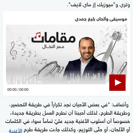
وتري و"ميوزيك إز ماي لايف".
موسيقى وألحان بليغ جمدي
0
00:00
00:00
seconds
وأضاف: "في بعض الأحيان نجد تكراراً في طريقة التحضير،
of
وطريقة الطرح، لذلك أحببنا أن نطرح العمل بطريقة جديدة،
0
seconds
خصوصاً أن أسلوب الأغنية جديد عليّ تماماً سواء في الكلمات
أو الألحان، أو حتّى التوزيع، وكذلك جاءت طريقة طرح
الأغنية