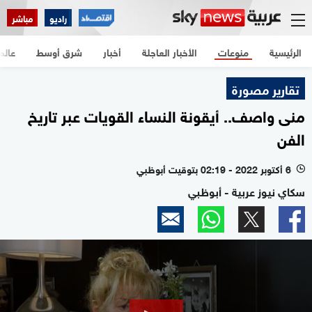
راديو
مباشر
الرئيسية
منوعات
الأخبار العاجلة
أخبار
شرق أوسط
عالم
تقارير مصورة
منى واصف.. أيقونة النساء القويات عبر تاريخ
الفن
6 أكتوبر 2022 - 02:19 بتوقيت أبوظبي
l
سكاي نيوز عربية - أبوظبي
0
seconds
of
9
minutes,
7