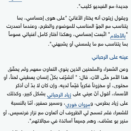
جديدة مع الفيديو كليب".
ويقول زيتون أنه يختار الأغانيّ "على هوى إحساسي، بما
يتناسب مع الجوّ المناسب للموضوع والطرح، وعندما أصدرت
"
" اتّبعت إحساسي، وهكذا أختار كامل أغنياتي عموماً
بالأحلام
بما يتناسب مع ما يلمسني أو يشبهني".
عينه على الرحباني
وعن الشعراء والملحنين الذين ينوي التعاون معهم ولم يحقّق
هذا الأمر حتّى الآن، قال: " أتشرّف بكلّ إنسان يعطيني لحناً، أو
محتوى، أو مخزوناً فكرياً قيّماً لديه، وإن كان لا بدّ أن أذكر
الأسماء، أقول أنّ عيني على
بشكل كبير، وكذلك
زياد الرحباني
على زياد بطرس، و
، وسمير صفير، أمّا بالنسبة
مروان خوري
للشعراء فلم تسمح لي الظروف أن أتعاون مع نزار فرنسيس، أو
منير بو عسّاف، وهم جميعاً أساتذة في مجالاتهم".