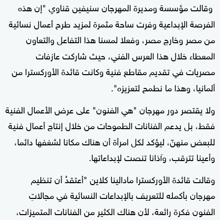
of
وقالت مؤسسة ومديرة المهرجان سنيفين قناوي "إن هذه
0
الفرصة الإبداعية وفرت ساحة مثمرة لمزيد طرح أعمال نسائية
seconds
من مصر وخارج مصر، وفعلا لمسنا هذا التفاعل والتعاون
المعطاء خلال هذا العرس الفني، حيث شاركت عازفات
مصريات في تقديم مقاطع فنية وكانت قائدة الأوركسترا من
ألمانيا، وهذا ما نطمح لتعزيزه".
ولا يقتصر دور مهرجان "هي الفنون" على عرض الأعمال الفنية
فقط، بل يدعم الفنانات الطموحات من خلال إنتاج أعمال فنية
للبعض منهنّ، ليؤكد لكل امرأة أن هناك مكانا لشغفها دائما،
وأعينا تترقب، وآذانا تنصت لإبداعاتها.
وقالت قائدة الأوركسترا مادالينا كلاين "أعتقدُ أن تنظيم
مهرجان بأكمله للتعريف بالإبداعات النسائية في مجالاتِ
الفنون فكرة رائعة، لأن هناك الكثير من الفنانات المتميزات،