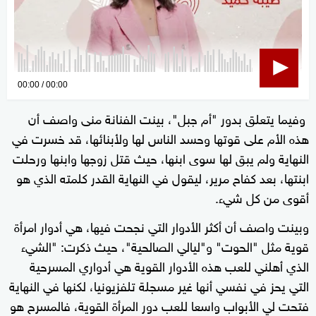
0
00:00
00:00
seconds
وفيما يتعلق بدور "أم جبل"، بينت الفنانة منى واصف أن
of
هذه الأم على قوتها وحسد الناس لها ولأبنائها، قد خسرت في
0
seconds
النهاية ولم يبق لها سوى ابنها، حيث قتل زوجها وابنها ورحلت
ابنتها، بعد كفاح مرير، ليقول في النهاية القدر كلمته الذي هو
أقوى من كل شيء.
وبينت واصف أن أكثر الأدوار التي نجحت فيها، هي أدوار امرأة
قوية مثل "الحوت" و"ليالي الصالحية"، حيث ذكرت: "الشيء
الذي أهلني للعب هذه الأدوار القوية هي أدواري المسرحية
التي يحز في نفسي أنها غير مسجلة تلفزيونيا، لكنها في النهاية
فتحت لي الأبواب واسعا للعب دور المرأة القوية، فالمسرح هو