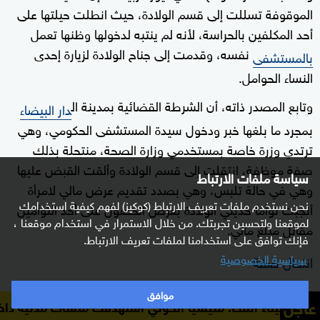
الموقوفة تسللت إلى قسم الولادة، حيث انطلت حيلتها على
أحد المكلفين بالحراسة، لأنه لم ينتبه لدخولها وظنها تعمل
نفسه، وقدمت إلى جناح الولادة لزيارة إحدى
بالمستشفى
النساء الحوامل.
وتابع المصدر ذاته، أن الشرطة القضائية بمدينة ال
دار البيضاء
بمجرد ما بلغها خبر ودخول سيدة المستشفى الحكومي، وهي
ترتدي وزرة خاصة بمستخدمي وزارة الصحة، منتحلة بذلك
صفة موظفة، انتقلت إلى قسم الولادة وألقت القبض عليها
سياسة ملفات الارتباط
وهي في حالة تلبس، وهي بصدد تقديم عرض مالي لامرأة
نحن نستخدم ملفات تعريف الارتباط (كوكيز) لفهم كيفية استخدامك
أنجبت توأما حديثي الولادة بغرض الحصول على أحد التوأمين
لموقعنا ولتحسين تجربتك. من خلال الاستمرار في استخدام موقعنا ،
مقابل مبلغ مالي.
فإنك توافق على استخدامنا لملفات تعريف الارتباط.
سياسية الخصوصية
انتحال صفة
وتخضع المشتبه فيها في انتحال صفة ينظمها القانون
موافق
عاجل
: مليشيا الحوثي استهدفت منشآت مدنية داخل الميناء
مدير مي
ومحاولة الاتجار في أطفال رضع، لبحث قضائي من طرف