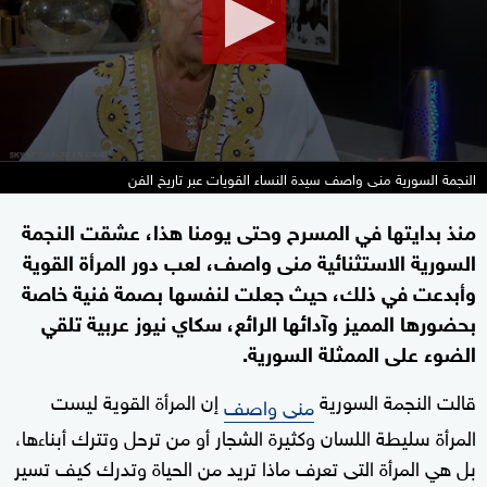
seconds
النجمة السورية منى واصف سيدة النساء القويات عبر تاريخ الفن
منذ بدايتها في المسرح وحتى يومنا هذا، عشقت النجمة
السورية الاستثنائية منى واصف، لعب دور المرأة القوية
وأبدعت في ذلك، حيث جعلت لنفسها بصمة فنية خاصة
بحضورها المميز وآدائها الرائع، سكاي نيوز عربية تلقي
الضوء على الممثلة السورية.
قالت النجمة السورية
إن المرأة القوية ليست
منى واصف
المرأة سليطة اللسان وكثيرة الشجار أو من ترحل وتترك أبناءها،
بل هي المرأة التى تعرف ماذا تريد من الحياة وتدرك كيف تسير