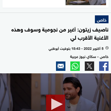
خاص
ناصيف زيتون: أغير من نجومية وسوف وهذه
الأغنية الأقرب لي
5 أكتوبر 2022 - 18:43 بتوقيت أبوظبي
l
خاص - سكاي نيوز عربية
0
seconds
of
0
seconds