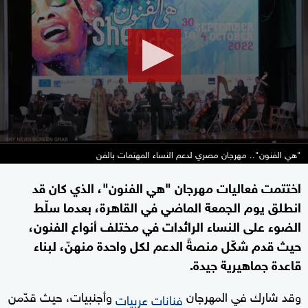
0
seconds
"هي الفنون".. مهرجان مصري لدعم النساء المهتمات بالفن
اختتمت فعاليات مهرجان "هي الفنون"، الذي كان قد
انطلق يوم الجمعة الماضي في القاهرة، بعدما سلّط
الضوء على النساء الرائدات في مختلف أنواع الفنون،
حيث قدم شكّل منصةً الدعم لكل واحدة منهنّ، لبناء
قاعدة جماهيرية جيدة.
وقد شارك في المهرجان
وأجنبيات، حيث قدّمن
فنانات عربيات