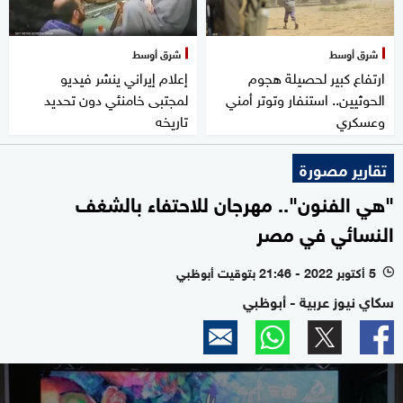
شرق أوسط
شرق أوسط
ارتفاع كبير لحصيلة هجوم
إعلام إيراني ينشر فيديو
الحوثيين.. استنفار وتوتر أمني
لمجتبى خامنئي دون تحديد
وعسكري
تاريخه
تقارير مصورة
"هي الفنون".. مهرجان للاحتفاء بالشغف
النسائي في مصر
5 أكتوبر 2022 - 21:46 بتوقيت أبوظبي
l
سكاي نيوز عربية - أبوظبي
0
seconds
of