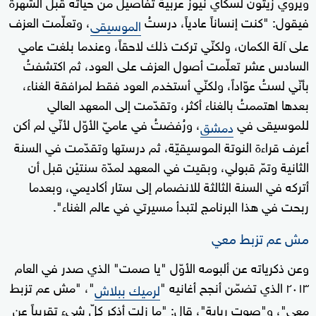
ويروي زيتون لسكاي نيوز عربية تفاصيل من حياته قبل الشهرة
فيقول: "كنت إنساناً عادياً، درستُ
، وتعلّمت العزف
الموسيقى
على آلة الكمان، ولكنّي تركت ذلك لاحقاً، وعندما بلغت عامي
السادس عشر تعلّمت أصول العزف على العود، ثم اكتشفتُ
بأنّي لستُ عوّاداً، ولكنّي أستخدم العود فقط لمرافقة الغناء،
بعدها اهتممتُ بالغناء أكثر، وتقدّمت إلى المعهد العالي
للموسيقى في
، ورُفضتُ في عاميّ الأوّل لأنّي لم أكن
دمشق
أعرف قراءة النوتة الموسيقيّة، ثم درستها وتقدّمت في السنة
الثانية وتمّ قبولي، وبقيت في المعهد لمدّة سنتيْن قبل أن
أتركه في السنة الثالثة للانضمام إلى ستار أكاديمي، وبعدما
ربحت في هذا البرنامج لتبدأ مسيرتي في عالم الغناء".
مش عم تزبط معي
وعن ذكرياته عن ألبومه الأوّل "يا صمت" الذي صدر في العام
٢٠١٣ الذي تضمّن أنجح أغانيه "
"، "مش عم تزبط
لرميك ببلاش
معي"، و"صوت ربابة"، قال: "ما زلت أذكر كلّ شيء تقريباً عن