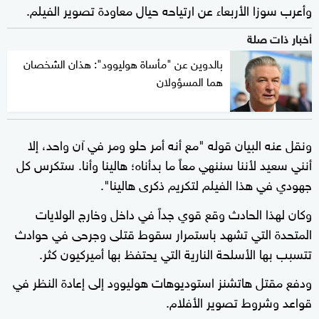
وأعرب سوزا الأربعاء عن ارتياحه حيال معاودة تصوير الفيلم.
أخبار ذات صلة
بالدوين عن "مأساة هوليوود": هذان الشخصان
هما المسؤولان
ونقل عنه البيان قوله "مع أنه أمر حلو ومر في آن واحد، إلا
أنني سعيد لأننا سننهي معاً ما بدأناه؛ هالينا وأنا. ستكرس كل
جهودي في هذا الفيلم لتكريم ذكرى هالينا".
وكان لهذا الحادث وقع قوي جداً في داخل وخارج الولايات
المتحدة التي تشهد باستمرار سقوط قتلى وجرحى في حوادث
تتسبب بها الأسلحة النارية التي يحتفظ بها أميركيون كثر.
ودفع مقتل هاتشنز استوديوهات هوليوود إلى إعادة النظر في
قواعد وشروط تصوير الأفلام.