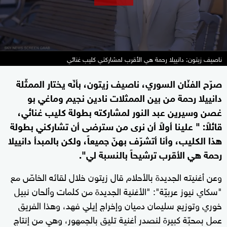
ناصيف زيتون: دانييلا رحمة هي الأقرب لمشاركتي كليب غنائي
صرّح الفنّان السوري، ناصيف زيتون، بأنّه يختار الممثّلة
دانييلا رحمة من بين الممثلات نادين نجيم وماغي بو
غصن وسيرين عبد النور لمشاركته بطولة كليب غنائي،
قائلاً: " علينا أولاً أن نرى من سترضى أن تشاركني بطولة
هذا الكليب، وأنا أتشرّف بهنّ جميعاً، ولكن بالمبدأ دانييلا
رحمة هي الأقرب ترشيحاً بالنسبة لي".
وعن أغنيته الجديدة بالأحلام قال زيتون خلال لقائه الخاصّ مع
"سكاي نيوز عربيّة": "الأغنية الجديدة من كلمات وألحان نبيل
خوري وتوزيع سليمان دميان وإخراج إيلي فهد، وهذا الفريق
عمل بمحبّة كبيرة لنصدر أغنية تليق بالجمهور، وهي من إنتاج