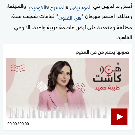
أجمل ما لديهن في
و
و
والسينما،
الموسيقى
المسرح
الكوميديا
وبذلك، اختصر مهرجان "
" ثقافات شعوب فنية،
هي الفنون
مختلفة ومتعددة على أرض عاصمة عربية واحدة، ألا وهي
القاهرة.
صوتها يدعم من في المخيم
0
00:00
00:00
seconds