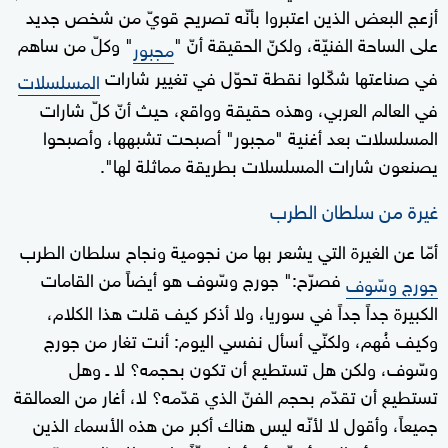
أزعج البعض الذين اعتبروا بأنّه تصريح قويّ من شخص جديد
على الساحة الفنيّة، ولكنّ الحقيقة أنّ "
" وكلّ من ساهم
مجبور
في صناعتها شكّلوا نقطة تحوّل في تغيير شارات
المسلسلات
في العالم العربي، وهذه حقيقة وواقع، حيث أنّ كلّ شارات
المسلسلات بعد أغنية "مجبور" أصبحت تشبهها، وأصبحوا
يصنعون شارات المسلسلات بطريقة مماثلة لها".
غيرة من سلطان الطرب
أمّا عن الغيرة التي يشعر بها من نجومية ونجاح سلطان الطرب
فصرّح:" جورج وسّوف هو أيضاً من القامات
جورج وسّوف
الكبيرة جداً جداً في سوريا، ولا أذكر كيف قلت هذا الكلام،
وكيف فُهم، ولكنّي أسأل نفسي اليوم: أنت تغار من جورج
وسّوف، ولكن هل تستطيع أن تكون بحجمه؟ لا ـ وهل
تستطيع أن تقدّم بحجم الفنّ الذي قدّمه؟ لا، أغار من العمالقة
جميعاً، وأقول لا لأنّه ليس هناك أكبر من هذه الأسماء الذين