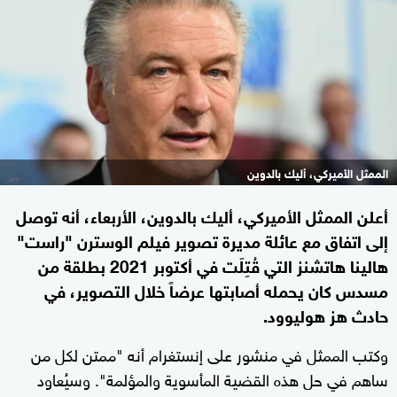
الممثل الأميركي، أليك بالدوين
أعلن الممثل الأميركي، أليك بالدوين، الأربعاء، أنه توصل
إلى اتفاق مع عائلة مديرة تصوير فيلم الوسترن "راست"
هالينا هاتشنز التي قُتِلَت في أكتوبر 2021 بطلقة من
مسدس كان يحمله أصابتها عرضاً خلال التصوير، في
حادث هز هوليوود.
وكتب الممثل في منشور على إنستغرام أنه "ممتن لكل من
ساهم في حل هذه القضية المأسوية والمؤلمة". وسيُعاود