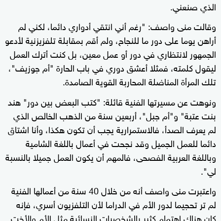
الذي صنعني.
وقالت منى واصف: "رغم أني انتقي أدواري دائما، لكني لم
أراهن يوما على دور ما للنجاح، ولم أقم بمقابلة تلفزيزنية لأدعو
الجمهور لانتظاري في دور أو عمل معين، بل كنت أترك العمل
ليقول كلمته، فمثلا أعشق دوري في باب الحارة "أم جوزيف"،
تلك المرأة المناضلة المحاربة القوية الصامدة.
ونوهت عن مسيرتها الفنية قائلة: "كتب البعض بين دور" هند
بنت عتبة" و"أم جبل"، أربعين سنة من الذهب الخالص الذي
لم يعرف الصدأ، فالاستمرارية يجب أن تكون هكذا، وأنا اشتاق
دائما للعمل الجميل وقد نجحت في أعمال باللغة الشامية
وباللغة العربية الفصحى، فالمهم أن يكون العمل جميلا بالنسبة
لي".
واعتبرت منى واصف أنه من خلال 40 سنة من أعمالها الفنية
لم تر تحجيما لدور الأم في الدراما لأن التلفزيون أسري، فإنه
كان هناك اهتمام كثير بالشخصيات النسائية مثل الأم والأخت