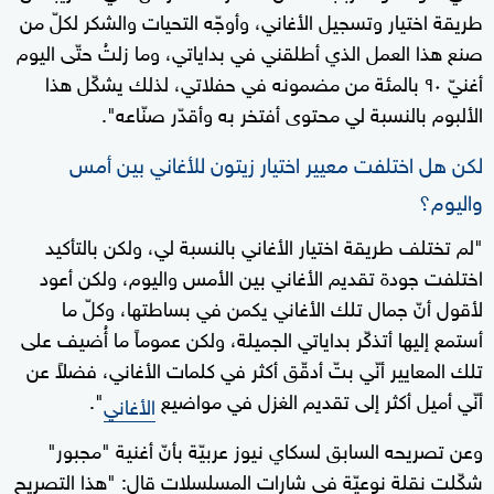
طريقة اختيار وتسجيل الأغاني، وأوجّه التحيات والشكر لكلّ من
صنع هذا العمل الذي أطلقني في بداياتي، وما زلتُ حتّى اليوم
أغنيّ ٩٠ بالمئة من مضمونه في حفلاتي، لذلك يشكّل هذا
الألبوم بالنسبة لي محتوى أفتخر به وأقدّر صنّاعه".
لكن هل اختلفت معيير اختيار زيتون للأغاني بين أمس
واليوم؟
"لم تختلف طريقة اختيار الأغاني بالنسبة لي، ولكن بالتأكيد
اختلفت جودة تقديم الأغاني بين الأمس واليوم، ولكن أعود
لأقول أنّ جمال تلك الأغاني يكمن في بساطتها، وكلّ ما
أستمع إليها أتذكّر بداياتي الجميلة، ولكن عموماً ما أُضيف على
تلك المعايير أنّي بتّ أدقّق أكثر في كلمات الأغاني، فضلاً عن
أنّي أميل أكثر إلى تقديم الغزل في مواضيع
".
الأغاني
وعن تصريحه السابق لسكاي نيوز عربيّة بأنّ أغنية "مجبور"
شكّلت نقلة نوعيّة في شارات المسلسلات قال: "هذا التصريح