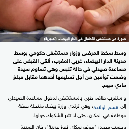
صورة من مستشفى الأطفال في الدار البيضاء. (تعبيرية)
وسط سخط المرضى وزوار مستشفى حكومي بوسط
مدينة الدار البيضاء، غربي المغرب، ألقي القبض على
مساعدة صيدلي في حالة تلبس وهي تساوم سيدة
وضعت توأمين من أجل تسليمها أحدهما مقابل مبلغ
مادي مهم.
واستغرب طاقم طبي بالمستشفى لدخول مساعدة الصيدلي
إلى
، وهي ترتدي وزرة بيضاء منتحلة صفة
قسم الولادة
موظفة في المكان، حتى لا تثير الشكوك حولها.
وحسب مصدر "موقع سكاي نيوز عربية"، فإن السيدة