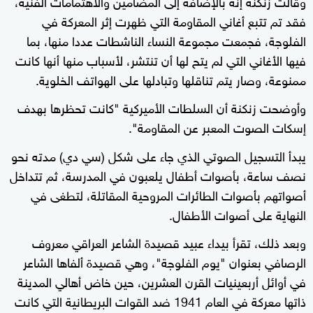
وقالت زنكنة إنه بالإضافة إلى المضامين والاهتمامات الفنية،
فقد تم تتبع أغاني المقاومة التي ظهرت إثر المعركة في
الفلوجة، فجمعت مجموعة النساء الناشطات عددا منها، بما
فيها الأغاني التي لم يتح لها أن تنتشر، لأسباب منها أنها كانت
ممنوعة، وصار يتم تناقلها وتبادلها على الهواتف الخلوية.
وأوضحت زنكنة أن السلطات الأميركية "كانت تحظرها بهدف
إسكات الصوت المعبر عن المقاومة".
يبدأ التسجيل الصوتي الذي جاء على شكل (سي دي) مدته نحو
نصف ساعة، بأصوات أطفال يلعبون في المدرسة، ثم تتداخل
أصواتهم بأصوات الطائرات المروحية المقاتلة، لتطغى في
النهاية على أصوات الأطفال.
وبعد ذلك، تقرأ بيداء عبيد قصيدة الشاعر العراقي معروف
الرصافي بعنوان "يوم الفلوجة"، وهي قصيدة ألفاها الشاعر
في أوائل أربعينيات القرن العشرين، حين خاض أهالي المدينة
ذاتها معركة في العام 1941 ضد القوات البريطانية التي كانت