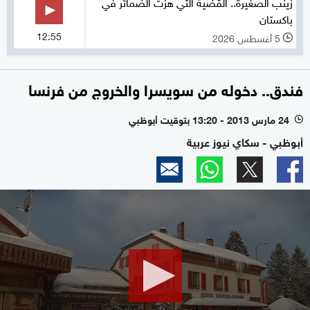
زينب الصغيرة.. القضية التي هزت الضمائر في
باكستان
12:55
5 أغسطس 2026
l
فندق.. دخوله من سويسرا والخروج من فرنسا
24 مارس 2013 - 13:20 بتوقيت أبوظبي
l
أبوظبي - سكاي نيوز عربية
0
seconds
of
1
minute,
37
seconds