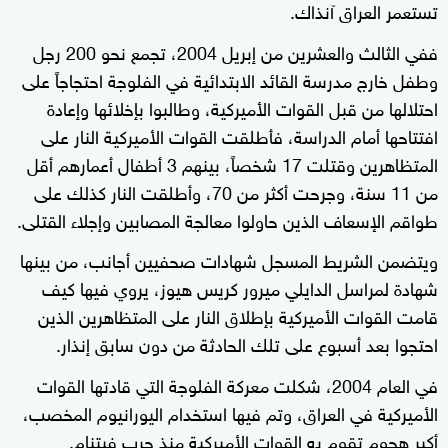
تستعمر العراق آنذاك.
ففي الثالث والعشرين من إبريل 2004، تجمع نحو 200 رجل
وطفل خارج مدرسة القائد الابتدائية في الفلوجة احتجاجاً على
احتلالها من قبل القوات الأميركية، وطالبوا بإخلائها وإعادة
افتتاحها أمام الدراسة، فأطلقت القوات الأميركية النار على
المتظاهرين وقتلت 17 شخصاً، بينهم 3 أطفال أعمارهم أقل
من 11 سنة، وجرحت أكثر من 70، وأطلقت النار كذلك على
طواقم الإسعاف الذين حاولوا معالجة المصابين وإجلاء القتلى.
ويتضمن الشريط المسجل شهادات صحفيين أجانب، من بينها
شهادة لمراسل الدايلي ميرور كريس هيوز، يروي فيها كيف
قامت القوات الأميركية بإطلاق النار على المتظاهرين الذين
احتجوا بعد أسبوع على تلك الحادثة من دون سابق إنذار.
في العام 2004، شكلت معركة الفلوجة التي قادتها القوات
الأميركية في العراق، وتم فيها استخدام اليورانيوم المخصب،
أكبر هجوم تقوم به القوات الأميركية منذ حرب فيتنام.