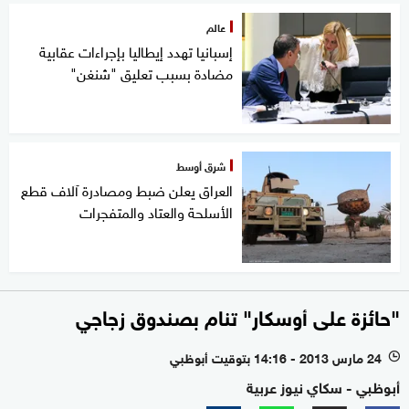
عالم
إسبانيا تهدد إيطاليا بإجراءات عقابية
مضادة بسبب تعليق "شنغن"
شرق أوسط
العراق يعلن ضبط ومصادرة آلاف قطع
الأسلحة والعتاد والمتفجرات
"حائزة على أوسكار" تنام بصندوق زجاجي
24 مارس 2013 - 14:16 بتوقيت أبوظبي
l
أبوظبي - سكاي نيوز عربية