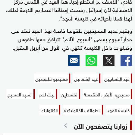
فادي "للأسف لم أستطع إحياء هذا العيد في القدس مركز
الاحتفالية لأن إسرائيل رفضت إعطائنا التصاريح اللازمة لذلك،
لهذا قمنا بأحيائه في كنيسة المهد".
ويقيم عديد المسيحيين طقوسا خاصة بهذا العيد تمتد على
مدار أسبوع يسمى "أسبوع الآلام" تترافق معها طقوس
وصلوات داخل الكنيسة تنتهي في الأول من أبريل المقبل.
عيد الشعانيين
عيد الشعانين
مسيحيو فلسطين
مسيحيو الأرض المقدسة
فلسطين
بيت لحم
السيد المسيح
كنيسة المهد
الطوائف الكاثوليكية
الكاثوليك
زوارنا يتصفحون الآن