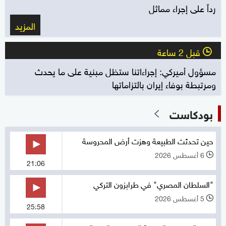
رداً على إجراء مماثل
المزيد
قبل 2 ساعة
l
مسؤول أميركي: إجراءاتنا ستظل مبنية على ما يحدث
ومرتبطة بوفاء إيران بالتزاماتها
بودكاست
حين تحدثت الطبيعة وهزت أرض المحروسة
6 أغسطس 2026
l
21:06
"السلطان المصري" في طرابزون التركي
5 أغسطس 2026
l
25:58