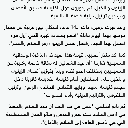
الزيتون والنخيل، ثم يدورون حول الكنيسة حاملين الأغصان
ومرددين تراتيل دينية خاصة بالمناسبة.
وقد عبرت نرمين، ذات الـ14 عاما، لسكاي نيوز عربية عن مقدار
فرحتها بهذا اليوم قائلة "أشعر بسعادة كبيرة لأنني أول مرة
أحتفل بهذا العيد، وأحمل غصن الزيتون رمز السلام والنصر".
كما أكد منذر أصليبي قيمة هذا العيد في الذاكرة الوجدانية
المسيحية شارحا "أن عيد الشعانين له مكانة خاصة وكبيرة عن
المسيحيين بمختلف الطوائف، ويبدأ بتوزيع أغصان الزيتون
والنخيل على المحتفلين أمام كنيسة القديسة كاترينا داخل
مجمع كنيسة المهد، ويليها القداس الاحتفالي الرعوي وترتيل
الطقوس والترانيم الدينية وأداء الصلوات".
ثم تابع أصليبي "نتمى في هذا العيد أن يعم السلام والمحبة
في أرض السلام بيت لحم والقدس وسائر المدن الفلسطينية
التي هي بأمس الحاجة إلى السلام والأمان".