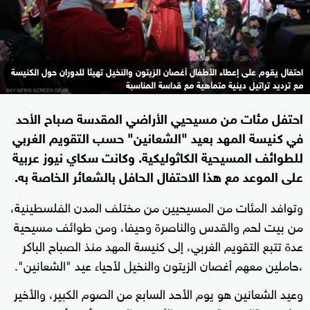
احتفال يقوم على إعطاء الأطفال أغصان الزيتون والنخيل تهيئا للدوران حول الكنيسة
مع ترديد تراتيل دينية متماهية مع قداسة المناسبة
احتفل مئات من مسيحيي الأراضي المقدسة صباح الأحد
في كنيسة المهد بعيد "الشعانين" حسب التقويم الغربي
للطوائف المسيحية الكاثوليكية. وكانت سكاي نيوز عربية
على الموعد مع هذا الاحتفال الحافل بالشعائر الخاصة به.
وتوافد المئات من المسيحيين من مختلف المدن الفلسطينية،
من بيت لحم والقدس والناصرة وحيفا، ومن طوائف مسيحية
عدة تتبع التقويم الغربي، إلى كنيسة المهد منذ الصباح الباكر
،حاملين معهم أغصان الزيتون والنخيل لأحياء عيد "الشعانين".
وعيد الشعانين هو يوم الأحد السابع من الصوم الكبير، والأخير