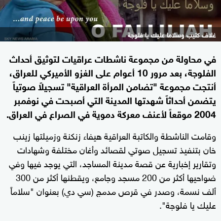
غلاف كتيب وسلاما عليك يا فلوجة
في محاولة من مجموعة ناشطات عراقيات لتوثيق أحداث
الفلوجة، بعد مرور 10 أعوام على الغزو الأميركي للعراق،
أنتجت مجموعة "تضامن المرأة العراقية" تسجيلاً صوتياً
يتضمن أحداثاً شهدتها المدينة التي أصبحت في نوفمبر
2004 موقعاً لأعنف معركة دموية في الصراع في العراق.
وقامت الناشطة والكاتبة العراقية هيفاء زنكنة وزميلتها زينب
خان بتنفيذ تسجيل صوتي لقصائد وأغان مختلفة وشهادات
وتقارير إخبارية عن قصة مدينة المساجد، التي يوجد فيها وفي
ضواحيها أكثر من 200 مسجد وجامع، ويقطنها أكثر من 300
ألف نسمة، وصدر في قرص مدمج (سي دي) بعنوان "سلاماً
عليك يا فلوجة".