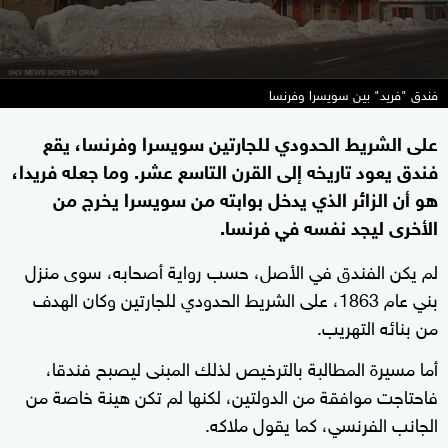
فندق "فريد" بين سويسرا وفرنسا
على الشريط الحدودي للجارتين سويسرا وفرنسا، يقع
فندق يعود تاريخه إلى القرن التاسع عشر. وما جعله فريدا،
هو أن الزائر الذي يدخل بوابته من سويسرا يخرج من
الأخرى ليجد نفسه في فرنسا.
لم يكن الفندق في الأصل، حسب رواية أصحابه، سوى منزل
بني عام 1863، على الشريط الحدودي للجارتين وكان الهدف
من بنائه التهريب.
أما مسيرة المطالبة بالترخيص لذلك المبنى ليصبح فندقا،
فاحتاجت موافقة من الدولتين، لكنها لم تكن هينة خاصة من
الجانب الفرنسي، كما يقول ملاكه.