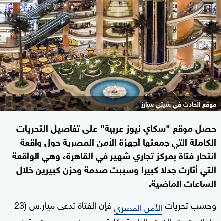
موقع الحادث في سيتي ستارز
حصل موقع "سكاي نيوز عربية" على تفاصيل التحريات
الكاملة التي جمعتها أجهزة الأمن المصرية حول واقعة
انتحار فتاة بمركز تجاري شهير في القاهرة، وهي الواقعة
التي أثارت جدلا كبيرا وسببت صدمة وحزن كبيرين خلال
الساعات الماضية.
وحسب تحريات
فإن الفتاة تدعى ميار.س (23
الأمن المصري
عاما) مقيدة بالفرقه الرابعة بكلية
، ومقيمة في