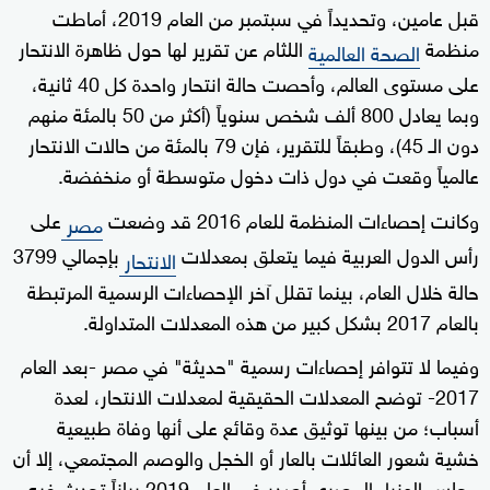
قبل عامين، وتحديداً في سبتمبر من العام 2019، أماطت
منظمة
اللثام عن تقرير لها حول ظاهرة الانتحار
الصحة العالمية
على مستوى العالم، وأحصت حالة انتحار واحدة كل 40 ثانية،
وبما يعادل 800 ألف شخص سنوياً (أكثر من 50 بالمئة منهم
دون الـ 45)، وطبقاً للتقرير، فإن 79 بالمئة من حالات الانتحار
عالمياً وقعت في دول ذات دخول متوسطة أو منخفضة.
وكانت إحصاءات المنظمة للعام 2016 قد وضعت
على
مصر
رأس الدول العربية فيما يتعلق بمعدلات
بإجمالي 3799
الانتحار
حالة خلال العام، بينما تقلل آخر الإحصاءات الرسمية المرتبطة
بالعام 2017 بشكل كبير من هذه المعدلات المتداولة.
وفيما لا تتوافر إحصاءات رسمية "حديثة" في مصر -بعد العام
2017- توضح المعدلات الحقيقية لمعدلات الانتحار، لعدة
أسباب؛ من بينها توثيق عدة وقائع على أنها وفاة طبيعية
خشية شعور العائلات بالعار أو الخجل والوصم المجتمعي، إلا أن
مجلس الوزراء المصري أصدر في العام 2019 بياناً تحدث فيه