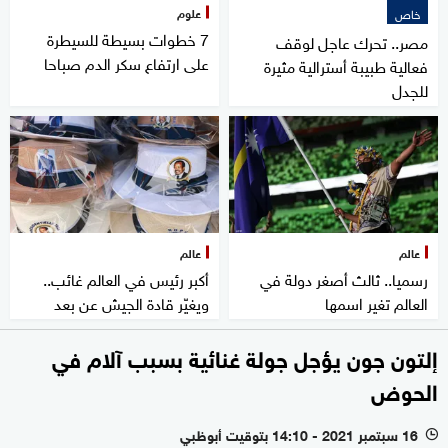
علوم
خاص
7 خطوات بسيطة للسيطرة
مصر.. تحرك عاجل لوقف
على ارتفاع سكر الدم صباحا
فعالية طبيبة أسترالية مثيرة
للجدل
عالم
عالم
رسميا.. ثالث أصغر دولة في
أكبر رئيس في العالم غائب..
العالم تغير اسمها
ويغيّر قادة الجيش عن بعد
إلتون جون يؤجل جولة غنائية بسبب آلام في
الحوض
16 سبتمبر 2021 - 14:10 بتوقيت أبوظبي
l