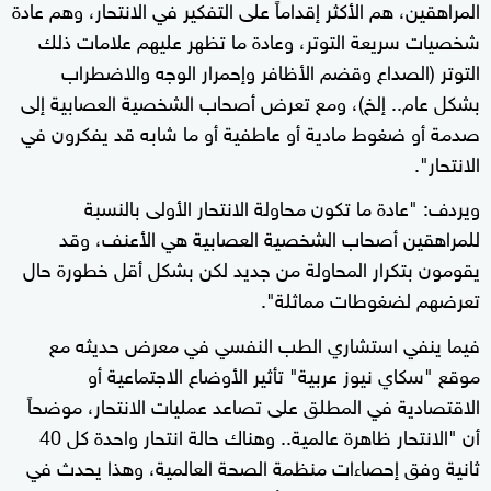
المراهقين، هم الأكثر إقداماً على التفكير في الانتحار، وهم عادة
شخصيات سريعة التوتر، وعادة ما تظهر عليهم علامات ذلك
التوتر (الصداع وقضم الأظافر وإحمرار الوجه والاضطراب
بشكل عام.. إلخ)، ومع تعرض أصحاب الشخصية العصابية إلى
صدمة أو ضغوط مادية أو عاطفية أو ما شابه قد يفكرون في
الانتحار".
ويردف: "عادة ما تكون محاولة الانتحار الأولى بالنسبة
للمراهقين أصحاب الشخصية العصابية هي الأعنف، وقد
يقومون بتكرار المحاولة من جديد لكن بشكل أقل خطورة حال
تعرضهم لضغوطات مماثلة".
فيما ينفي استشاري الطب النفسي في معرض حديثه مع
موقع "سكاي نيوز عربية" تأثير الأوضاع الاجتماعية أو
الاقتصادية في المطلق على تصاعد عمليات الانتحار، موضحاً
أن "الانتحار ظاهرة عالمية.. وهناك حالة انتحار واحدة كل 40
ثانية وفق إحصاءات منظمة الصحة العالمية، وهذا يحدث في