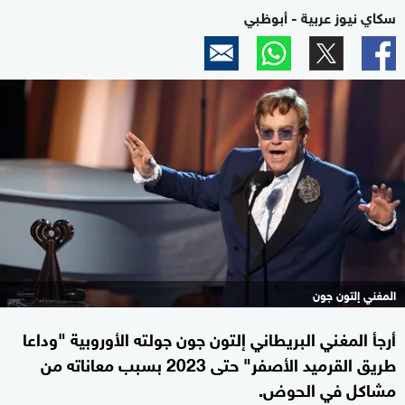
سكاي نيوز عربية - أبوظبي
المغني إلتون جون
أرجأ المغني البريطاني إلتون جون جولته الأوروبية "وداعا
طريق القرميد الأصفر" حتى 2023 بسبب معاناته من
مشاكل في الحوض.