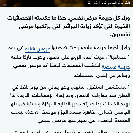
الشرطة المصرية - أرشيفية
وراء كل جريمة مرض نفسي. هذا ما عكسته الإحصائيات
الأخيرة التي تؤكد زيادة الجرائم التي يرتكبها مرضى
نفسيون.
ولعل أخرها جريمة بشعة راحت ضحيتها
في يوم
عروس شابة
"الصباحية"، حيث أقدم الزوج على ذبحها، وهرب تاركًا خلفه
لتكشف التحقيقات لاحقًا أنه مريض نفسي
جريمة غامضة
ويعالج في إحدى المصحات.
"المستشفى استقبل المتهم، وهو يعاني من جرح نافذ في
البطن بعد محاولته الانتحار، وتم إجراء الإسعافات اللازمة له"
بهذه الكلمات بدأ حديثه مدير العناية المركزة بمستشفى بنها
الجامعي شمالي القاهرة محمد الجزار موضحًا أن هذه ليست
القضية الوحيدة التي يتهم فيها مريض نفسي.
ومن بين الجرائم الأخرى حالة رجل يعمل في إحدى الجهات