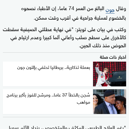
وقال
البالغ من العمر 74 عاما، إن الأطباء نصحوه
جون
بالخضوع لعملية جراحية في أقرب وقت ممكن.
وكتب في بيان على تويتر: "في نهاية عطلتي الصيفية سقطت
كالأخرق على سطح صلب وأعاني ألما كبيرا وعدم ارتياح في
الحوض منذ ذلك الحين.
أخبار ذات صلة
بعملة تذكارية.. بريطانيا تحتفي بإلتون جون
سُجن بالخطأ 37 عاما.. ومرشح للفوز بأكبر برنامج
مواهب
"رغم العلاج الطبيعي المكثف والمتخصص، يزداد الألم سوءا