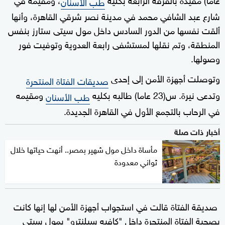
طب الأسنان
شارع عبد الشافي محمد في مدينة نصر شرقي القاهرة، وأنها
ألقت نفسها من الدور السادس داخل مول سيتى ستارز بنفس
المنطقة، وتم نقلها لمستشفى رابعة العدوية وتوفيت فور
وصولها.
وتوصلت أجهزة الأمن إلى إحدى
صديقات الفتاة المنتحرة
وتدعى نيرة. س(23 عاما) طالبه بكليه
ومقيمه
طب الأسنان
في الرحاب بالتجمع الأول في القاهرة الجديدة.
أخبار ذات صلة
مأساة داخل مول شهير بمصر.. أنهت حياتها خلال
ثواني معدودة
صديقة الفتاة قالت في استجواب أجهزة الأمن لها إنها كانت
بصحبة الفتاة المنتحرة داخل "كافيه سيلنترو" بمول سيتى