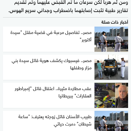
ومن ثم هربا لكن سرعان ما تم القبض عليهما وتم تقديم
تقارير طبية تثبت إصابتهما باضطراب وجداني سريع الهوس.
أخبار ذات صلة
مصر.. تفاصيل مرعبة في قضية مقتل "سيدة
أكتوبر"
مصر.. فيسبوك يكشف هوية قاتل سيدة بني
مزار وطفلها
عقب مطاردة مثيرة.. اعتقال قاتل "إمبراطور
العقارات" ببريطانيا
طبيب الأسنان قاتل زوجته يعترف: "ساعة
شيطان" دمرت حياتي