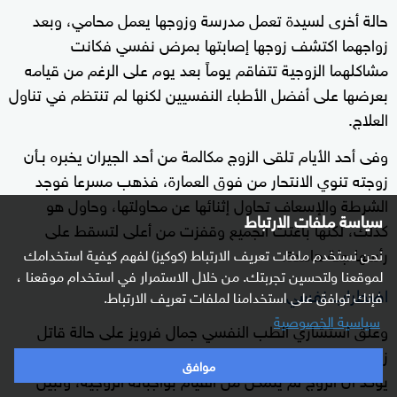
حالة أخرى لسيدة تعمل مدرسة وزوجها يعمل محامي، وبعد
زواجهما اكتشف زوجها إصابتها بمرض نفسي فكانت
مشاكلهما الزوجية تتفاقم يوماً بعد يوم على الرغم من قيامه
بعرضها على أفضل الأطباء النفسيين لكنها لم تنتظم في تناول
العلاج.
وفى أحد الأيام تلقى الزوج مكالمة من أحد الجيران يخبره بـأن
زوجته تنوي الانتحار من فوق العمارة، فذهب مسرعا فوجد
الشرطة والإسعاف تحاول إثنائها عن محاولتها، وحاول هو
سياسة ملفات الارتباط
كذلك، لكنها باغتت الجميع وقفزت من أعلى لتسقط على
رأسها جثة هامدة.
نحن نستخدم ملفات تعريف الارتباط (كوكيز) لفهم كيفية استخدامك
لموقعنا ولتحسين تجربتك. من خلال الاستمرار في استخدام موقعنا ،
اضطراب نفسي
فإنك توافق على استخدامنا لملفات تعريف الارتباط.
سياسية الخصوصية
وعلق استشاري الطب النفسي جمال فرويز على حالة قاتل
زوجته في الصباحية، بأنه ثبت أن زوجته لا تزال بكرًا، وهذا
موافق
يؤكد أن الزوج لم يتمكن من القيام بواجباته الزوجية، وتبين