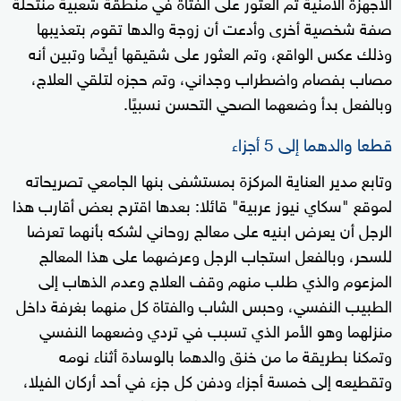
الأجهزة الأمنية تم العثور على الفتاة في منطقة شعبية منتحلة
seconds
صفة شخصية أخرى وأدعت أن زوجة والدها تقوم بتعذيبها
وذلك عكس الواقع، وتم العثور على شقيقها أيضًا وتبين أنه
مصاب بفصام واضطراب وجداني، وتم حجزه لتلقي العلاج،
وبالفعل بدأ وضعهما الصحي التحسن نسبيًا.
قطعا والدهما إلى 5 أجزاء
وتابع مدير العناية المركزة بمستشفى بنها الجامعي تصريحاته
لموقع "سكاي نيوز عربية" قائلا: بعدها اقترح بعض أقارب هذا
الرجل أن يعرض ابنيه على معالج روحاني لشكه بأنهما تعرضا
للسحر، وبالفعل استجاب الرجل وعرضهما على هذا المعالج
المزعوم والذي طلب منهم وقف العلاج وعدم الذهاب إلى
الطبيب النفسي، وحبس الشاب والفتاة كل منهما بغرفة داخل
منزلهما وهو الأمر الذي تسبب في تردي وضعهما النفسي
وتمكنا بطريقة ما من خنق والدهما بالوسادة أثناء نومه
وتقطيعه إلى خمسة أجزاء ودفن كل جزء في أحد أركان الفيلا،