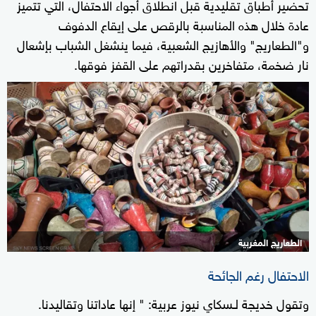
تحضير أطباق تقليدية قبل انطلاق أجواء الاحتفال، التي تتميز
عادة خلال هذه المناسبة بالرقص على إيقاع الدفوف
و"الطعاريج" والأهازيج الشعبية، فيما ينشغل الشباب بإشعال
نار ضخمة، متفاخرين بقدراتهم على القفز فوقها.
الطعاريج المغربية
الاحتفال رغم الجائحة
وتقول خديجة لـسكاي نيوز عربية: " إنها عاداتنا وتقاليدنا.