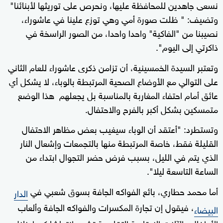
نسعى جاهدين للمحافظة عليها، ونحرص على توريثها لأبنائنا"
وتضيف: " ظلت صورة أمي وهي توزع علينا في عاشوراء،
نصيبنا من "الفاكية" واحدا واحدا، من الصور الراسخة في
ذاكرتي إلى اليوم".
وتعتبر السيدة الخمسينية، أن تزامن ذكرى عاشوراء للعام الثاني
على التوالي مع الأوضاع الصحية المرتبطة بالوباء، لا يشكل أي
عائق أمام احتفاء المغاربة بالمناسبة بل يجعلهم هذا الوضع
متمسكين بشكل أكبر بالفرح والاحتفال.
وتستطرد: "أعتقد أن الوباء سيغيب بعض مظاهر الاحتفال
القليلة فقط، خاصة المرتبطة منها بالتجمعات وإشعال النار
الذي يتم في الليل، بسبب فرض حضر التجوال ابتداء من
الساعة التاسعة ليلا".
أما محمد حطاري، بائع الفواكه الجافة بسوق شعبي في
الدار
، فيقول إن تجارة المكسرات والفواكه الجافة وألعاب
البيضاء
الأطفال والآلات الإيقاعية التقليدية تشهد انتعاشا كبيرا خلال