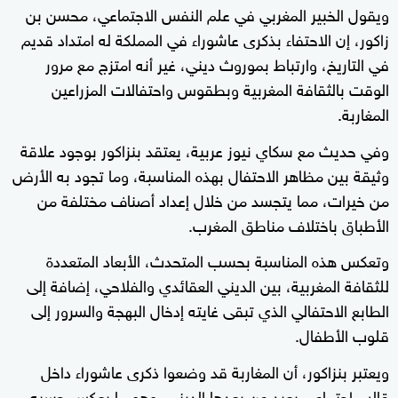
ويقول الخبير المغربي في علم النفس الاجتماعي، محسن بن
زاكور، إن الاحتفاء بذكرى عاشوراء في المملكة له امتداد قديم
في التاريخ، وارتباط بموروث ديني، غير أنه امتزج مع مرور
الوقت بالثقافة المغربية وبطقوس واحتفالات المزراعين
المغاربة.
وفي حديث مع سكاي نيوز عربية، يعتقد بنزاكور بوجود علاقة
وثيقة بين مظاهر الاحتفال بهذه المناسبة، وما تجود به الأرض
من خيرات، مما يتجسد من خلال إعداد أصناف مختلفة من
الأطباق باختلاف مناطق المغرب.
وتعكس هذه المناسبة بحسب المتحدث، الأبعاد المتعددة
للثقافة المغربية، بين الديني العقائدي والفلاحي، إضافة إلى
الطابع الاحتفالي الذي تبقى غايته إدخال البهجة والسرور إلى
قلوب الأطفال.
ويعتبر بنزاكور، أن المغاربة قد وضعوا ذكرى عاشوراء داخل
قالب اجتماعي بعيد عن بعدها الديني، وهو ما يعكس حسبه