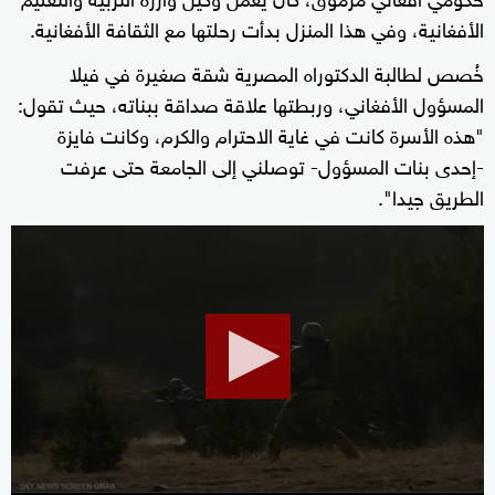
الأفغانية، وفي هذا المنزل بدأت رحلتها مع الثقافة الأفغانية.
خُصص لطالبة الدكتوراه المصرية شقة صغيرة في فيلا
المسؤول الأفغاني، وربطتها علاقة صداقة ببناته، حيث تقول:
"هذه الأسرة كانت في غاية الاحترام والكرم، وكانت فايزة
-إحدى بنات المسؤول- توصلني إلى الجامعة حتى عرفت
الطريق جيدا".
0
seconds
of
1
minute,
22
seconds