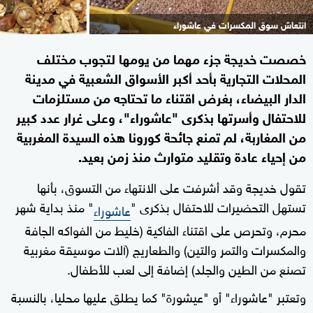
انتعاش سوق المكسرات في عاشوراء
خصصت خديجة جزء مهما من يومها لتجوب مختلف
المحلات التجارية بأحد أكبر الأسواق الشعبية في مدينة
الدار البيضاء، بغرض اقتناء ما تحتاجه من مستلزمات
للاحتفال وأسرتها بذكرى "عاشوراء"، وعلى غرار عدد كبير
من المغاربة، لم تمنع جائحة كورونا هذه السيدة المغربية
من إحياء عادة وتقليد متوارث منذ زمن بعيد.
تقول خديجة وقد أشرفت على الانتهاء من التسوق، بأنها
تستهل التحضيرات للاحتفال بذكرى "
" منذ بداية شهر
عاشوراء
محرم، وتحرص على اقتناء الفاكية (خليط من الفواكه الجافة
والمكسرات والتمر والتين) والطعاريج (آلات موسيقة مغربية
تصنع من الطين والجلد) إضافة إلى لعب للأطفال.
وتعتبر "عاشوراء" أو "عيشورة" كما يطلق عليها محليا، بالنسبة