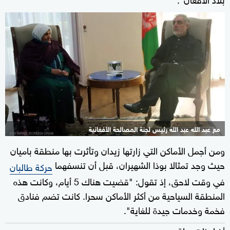
مع عبد الله عبد الله رئيس لجنة المصالحة الأفغانية
ومن أجمل الأماكن التي زارتها زيدان وتأثرت بها منطقة باميان
حيث وجد تمثالا بوذا الشهيران، قبل أن تنسفهما
حركة طالبان
في وقت لاحق، إذ تقول: "قضيت هناك 5 أيام، وكانت هذه
المنطقة السياحية من أكثر الأماكن سحرا. كانت تضم فنادق
فخمة وخدمات جيدة للغاية".
أخبار ذات صلة