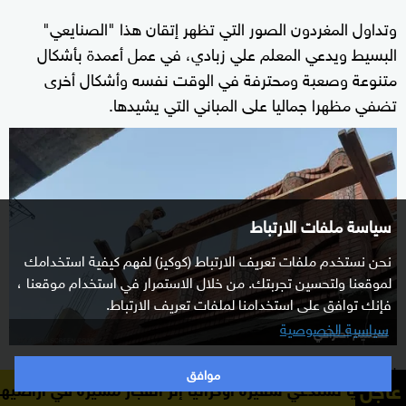
وتداول المغردون الصور التي تظهر إتقان هذا "الصنايعي"
البسيط ويدعي المعلم علي زبادي، في عمل أعمدة بأشكال
متنوعة وصعبة ومحترفة في الوقت نفسه وأشكال أخرى
تضفي مظهرا جماليا على المباني التي يشيدها.
سياسة ملفات الارتباط
نحن نستخدم ملفات تعريف الارتباط (كوكيز) لفهم كيفية استخدامك
لموقعنا ولتحسين تجربتك. من خلال الاستمرار في استخدام موقعنا ،
فإنك توافق على استخدامنا لملفات تعريف الارتباط.
سياسية الخصوصية
تصميم احترافي
زبادي قال لموقع سكاي نيوز عربية إنه من قرية الفرستق
موافق
عاجل
سفيرة أوكرانيا إثر انفجار مسيرة في أراضيها
بلغاريا تستدعي 
التابعة لمركز بسيون بمحافظة الغربية شمالي
، وأنه
القاهرة