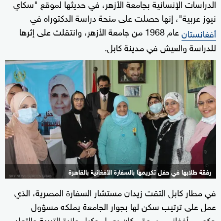
الدراسات الإنسانية بجامعة الأزهر، في حديثها لموقع "سكاي
نيوز عربية"، إنها حصلت على منحة دراسة الدكتوراه في
عام 1968 من جامعة الأزهر، وانتقلت على إثرها
أفغانستان
للدراسة والعيش في مدينة كابل.
رفقة طلابها في حفل تكريمها بالسفارة الأفغانية بالقاهرة
في مطار كابل التقت زيدان مستشار السفارة المصرية، الذي
عمل على ترتيب سكن لها بجوار الجامعة يملكه مسؤول
حكومي أفغاني مرموق، كان يعمل وكيل وازرة التربية والتعليم