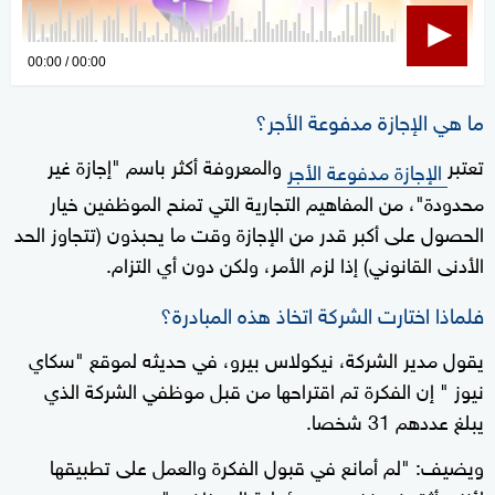
0
00:00
00:00
seconds
of
ما هي الإجازة مدفوعة الأجر؟
0
تعتبر
والمعروفة أكثر باسم "إجازة غير
الإجازة مدفوعة الأجر
seconds
محدودة"، من المفاهيم التجارية التي تمنح الموظفين خيار
الحصول على أكبر قدر من الإجازة وقت ما يحبذون (تتجاوز الحد
الأدنى القانوني) إذا لزم الأمر، ولكن دون أي التزام.
فلماذا اختارت الشركة اتخاذ هذه المبادرة؟
يقول مدير الشركة، نيكولاس بيرو، في حديثه لموقع "سكاي
نيوز " إن الفكرة تم اقتراحها من قبل موظفي الشركة الذي
يبلغ عددهم 31 شخصا.
ويضيف: "لم أمانع في قبول الفكرة والعمل على تطبيقها