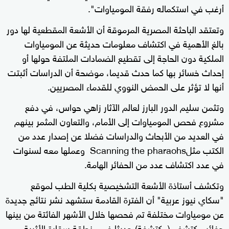
أرغب في استكماله رفقة المومياوات".
وتعتقد الباحثة المصرية المرموقة أن الأشعة المقطعية لها دور
بالغ الأهمية في اكتشاف معلومات حديثة عن المومياوات
الملكية دون الحاجة إلى تقطيع الضمادات الملتفة حولها أو
إحداث خسائر بها كما حدث قديما، موضحة أن الدراسات أثبتت
أنها لا تؤثر على الحمض النووي للقدماء المصريين.
وتثمن سليم الدور البارز لعالم الآثار زاهي حواس، في دفع
مشروع فحص المومياوات إلى الأمام، والتعاون المثمر بينهم
في العديد من الأبحاث والدراسات فضلا عن إصدار عدد من
الكتب مثلScanning the pharaohs وعملها معه لسنوات
في عدد اكتشاف عدد من الحفائر الهامة.
وتكشف أستاذة الأشعة التشخيصية بكلية الطب لموقع
"سكاي نيوز عربية" أن الفترة القادمة ستشهد نشر نتائج جديدة
عن مومياوات مختلفة تم فحصها خلال الأشهر الفائتة من بينها
حفائر مكتشف (مكتشفة) حديثا في منطقة سقارة الأثرية.