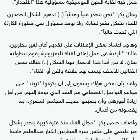
حمل فيه نقابة المهن الموسيقية مسؤولية هذا "الانحدار".
وقال بكر: "نحن ننحدر فنياً وغنائياً (..) تدهور الشكل الحضاري
للغناء بشكل بشع للغاية، ولا يوجد مسؤول يعي خطورة الكارثة
التي تحدث حالياً".
وهاجم اعتماد بعض الإعلانات على تقديم أغانٍ لغير مطربين،
قائلا: "الرغبة في عمل إعلان لقناة تليفزيونية يقوم ببطولته
فنان، لا تبرر أبدا هذا الانحدار بهذا الشكل (..) هناك بعض
الفنانين للأسف ليست لهم علاقة بالفن أو الغناء".
وأفاد بأن بعض هؤلاء يسعون إلى أن يكونوا "تريند" على
مواقع التواصل الاجتماعي عبر النقد الذي يوجه إليهم، من أجل
زيادة أجورهم، وأن يصبحوا حديث المجتمع المصري، بما
يقدمونه من أعمال.
وأضاف حلمي بكر: "مجال الغناء منذ فترة كبيرة ينحدر بشكل
غير طبيعي على عكس فترة المطربين الكبار عبدالحليم حافظ
وأم كلثوم وفريد الأطرش، وغيرهم".