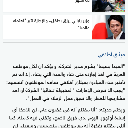
وزير ياباني يرزق بطفل.. والإجازة تثير "اهتماما
عالميا"
ميثاق أخلاقي
"المبدأ بسيط" يشرح مدير الشركة، ويؤكد أن لكل موظف
الحرية في أخذ إجازته متى شاء والمدة التي يشاء، إلا أنه تم
تأطير هذه المبادرة بميثاق أخلاقي صاغه الموظفون أنفسهم:
"يجب ألا تعرض الإجازات "المقبولة تلقائيا" الشركة أو أحد
مشاريعها للخطر وألا تعيق عمل الزملاء في العمل".
ويختم حديثه: "أنا مقتنع أنه في غضون عام، لن نلاحظ أي
إساءة أوتهور. اليوم لدي فريق ناضج، وثقتي فيه كاملة. كما
أنني مقتنع بفكرة أنه مع موظفين متحمسين وسعداء، لن