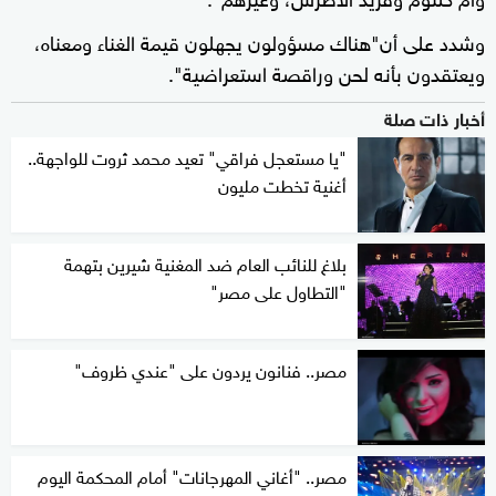
وشدد على أن"هناك مسؤولون يجهلون قيمة الغناء ومعناه،
ويعتقدون بأنه لحن وراقصة استعراضية".
أخبار ذات صلة
"يا مستعجل فراقي" تعيد محمد ثروت للواجهة..
أغنية تخطت مليون
بلاغ للنائب العام ضد المغنية شيرين بتهمة
"التطاول على مصر"
مصر.. فنانون يردون على "عندي ظروف"
مصر.. "أغاني المهرجانات" أمام المحكمة اليوم