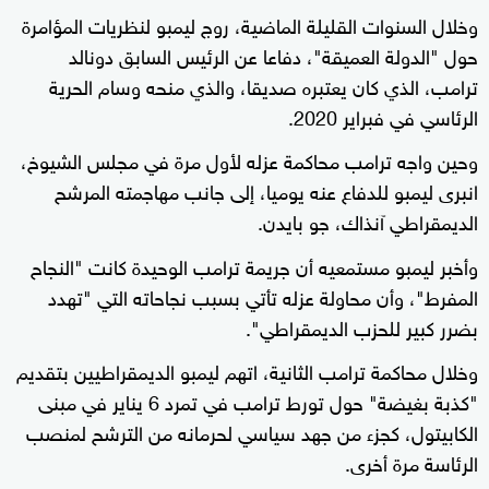
وخلال السنوات القليلة الماضية، روج ليمبو لنظريات المؤامرة
حول "الدولة العميقة"، دفاعا عن الرئيس السابق دونالد
ترامب، الذي كان يعتبره صديقا، والذي منحه وسام الحرية
الرئاسي في فبراير 2020.
وحين واجه ترامب محاكمة عزله لأول مرة في مجلس الشيوخ،
انبرى ليمبو للدفاع عنه يوميا، إلى جانب مهاجمته المرشح
الديمقراطي آنذاك، جو بايدن.
وأخبر ليمبو مستمعيه أن جريمة ترامب الوحيدة كانت "النجاح
المفرط"، وأن محاولة عزله تأتي بسبب نجاحاته التي "تهدد
بضرر كبير للحزب الديمقراطي".
وخلال محاكمة ترامب الثانية، اتهم ليمبو الديمقراطيين بتقديم
"كذبة بغيضة" حول تورط ترامب في تمرد 6 يناير في مبنى
الكابيتول، كجزء من جهد سياسي لحرمانه من الترشح لمنصب
الرئاسة مرة أخرى.