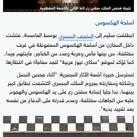
نتيجة فحص الملك سقنن رع تاعا الثاني بالأشعة المقطعية
أسلحة الهكسوس
انطلقت سليم إلى
بوسط العاصمة، فتشت
المتحف المصري
داخل المخازن عن أسلحة الهكسوس المحفوظة في غرف
مختلفة، من بينها فأس وحربة وعدد من الخناجر، عاينتهم جيدا،
كما تؤكد لموقع "سكاي نيوز عربية" لتجد مفاجأة في انتظارها.
تسترسل خبيرة أشعة الأثار المصرية: "أثناء فحص النصل
وشكله ومقارنته بجروح الملك المصري اكتشفت تطابق كبير
بينهما، بدا جليا إصابة سقنن رع على يد الهكسوس والهجوم
عليه من اتجاهات مختلفة، وعدم قدرته على الدفاع عن نفسه
بعد تقييد يديه".