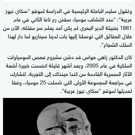
seconds
وتقول سليم الباحثة الرئيسية في الدراسة لموقع "سكاي نيوز
of
عربية": "منذ اكتشاف مومياء سقنن رع تاعا الثاني في عام
0
seconds
1881 بخبيئة الدير البحري لم يكن أحد يعلم سر مقتله، الآن من
خلال الحقائق التي توصلنا إليها بات لدينا سيناريو لما دار لهذا
الملك الشجاع".
كان الدكتور زاهي حواس قد دشن مشروع فحص المومياوات
الملكية في عام 2005، وبعد أشهر قليلة انضمت خبيرة أشعة
الآثار المصرية القادمة من كندا حينذاك إلى التجربة، لتشارك
في مراجعة المجموعة الأولى التي شملت 25 مومياء، وفقا
لحديثها لموقع "سكاي نيوز عربية".