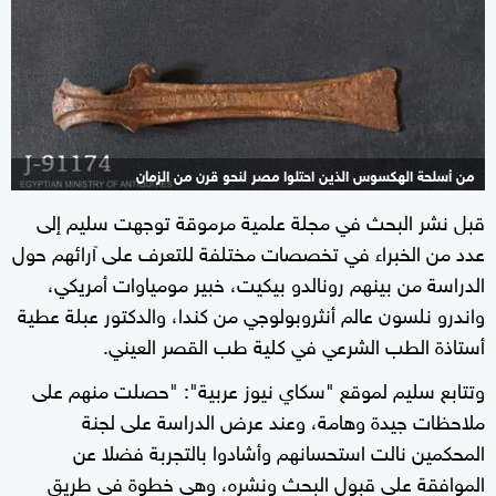
من أسلحة الهكسوس الذين احتلوا مصر لنحو قرن من الزمان
قبل نشر البحث في مجلة علمية مرموقة توجهت سليم إلى
عدد من الخبراء في تخصصات مختلفة للتعرف على آرائهم حول
الدراسة من بينهم رونالدو بيكيت، خبير مومياوات أمريكي،
واندرو نلسون عالم أنثروبولوجي من كندا، والدكتور عبلة عطية
أستاذة الطب الشرعي في كلية طب القصر العيني.
وتتابع سليم لموقع "سكاي نيوز عربية": "حصلت منهم على
ملاحظات جيدة وهامة، وعند عرض الدراسة على لجنة
المحكمين نالت استحسانهم وأشادوا بالتجربة فضلا عن
الموافقة على قبول البحث ونشره، وهي خطوة في طريق