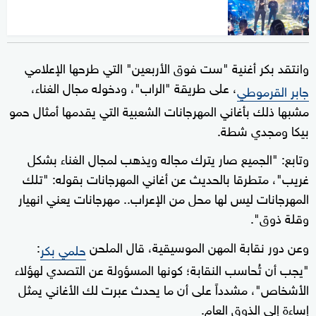
وانتقد بكر أغنية "ست فوق الأربعين" التي طرحها الإعلامي
، على طريقة "الراب"، ودخوله مجال الغناء،
جابر القرموطي
مشبها ذلك بأغاني المهرجانات الشعبية التي يقدمها أمثال حمو
بيكا ومجدي شطة.
وتابع: "الجميع صار يترك مجاله ويذهب لمجال الغناء بشكل
غريب"، متطرقا بالحديث عن أغاني المهرجانات بقوله: "تلك
المهرجانات ليس لها محل من الإعراب.. مهرجانات يعني انهيار
وقلة ذوق".
وعن دور نقابة المهن الموسيقية، قال الملحن
:
حلمي بكر
"يجب أن تُحاسب النقابة؛ كونها المسؤولة عن التصدي لهؤلاء
الأشخاص"، مشدداً على أن ما يحدث عبرت لك الأغاني يمثل
إساءة إلى الذوق العام.