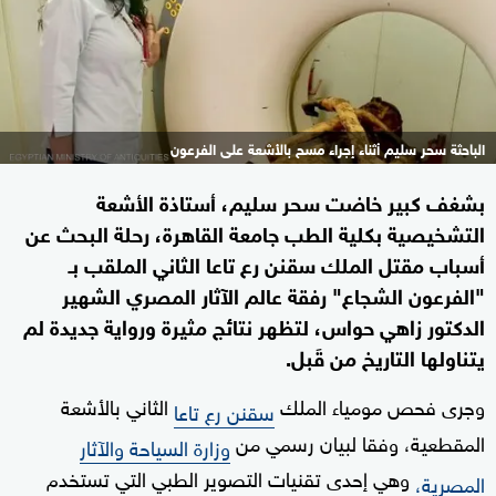
الباحثة سحر سليم أثناء إجراء مسح بالأشعة على الفرعون
1+
بشغف كبير خاضت سحر سليم، أستاذة الأشعة
التشخيصية بكلية الطب جامعة القاهرة، رحلة البحث عن
أسباب مقتل الملك سقنن رع تاعا الثاني الملقب بـ
"الفرعون الشجاع" رفقة عالم الآثار المصري الشهير
الدكتور زاهي حواس، لتظهر نتائج مثيرة ورواية جديدة لم
يتناولها التاريخ من قَبل.
وجرى فحص مومياء الملك
الثاني بالأشعة
سقنن رع تاعا
المقطعية، وفقا لبيان رسمي من
وزارة السياحة والآثار
وهي إحدى تقنيات التصوير الطبي التي تستخدم
المصرية،