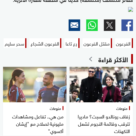
الفرعون
مقتل الفرعون
رع تاعا
الفرعون الشجاع
سحر سليم
الأكثر قراءة
منوعات
منوعات
زفاف رونالدو السبت؟ ماديرا
من هي.. تفاعل ومشاهدات
تترقب وقائمة النجوم تشعل
مليونية لصلاح مع "إيشان
التكهنات
أكسوي"