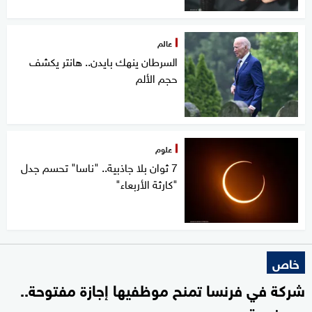
عالم
السرطان ينهك بايدن.. هانتر يكشف
حجم الألم
علوم
7 ثوان بلا جاذبية.. "ناسا" تحسم جدل
"كارثة الأربعاء"
خاص
شركة في فرنسا تمنح موظفيها إجازة مفتوحة..
ومدفوعة