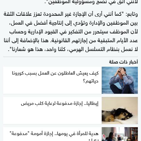
لأنني أثق في نضج ومسؤولية الموظفين".
وتابع: "كما أنني أرى أن الإجازة غير المحدودة تعزز علاقات الثقة
بين الموظفين والإدارة وتؤدي إلى إنتاجية أفضل في العمل،
لأن الموظف سيتحرر من التفكير في القيود الإدارية وحساب
عدد الأيام المتبقية من إجازتهم القانونية. هذا بالإضافة إلى أننا
لا نعمل بنظام التسلسل الهرمي، كلنا واحد، هذا هو شعارنا".
أخبار ذات صلة
كيف يعيش العاطلون عن العمل بسبب كورونا
حياتهم؟
إيطاليا.. إجازة مدفوعة لرعاية كلب مريض
هدية للمرأة في يومها.. إجازة أمومة "مدفوعة"
لـ6 أشهر