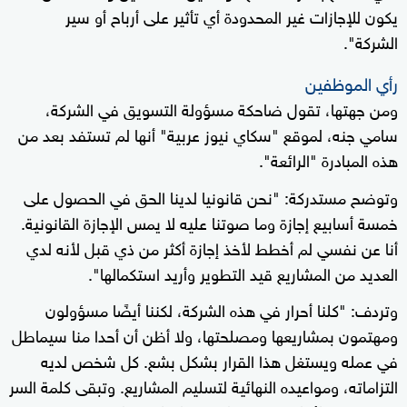
يكون للإجازات غير المحدودة أي تأثير على أرباح أو سير
الشركة".
رأي الموظفين
ومن جهتها، تقول ضاحكة مسؤولة التسويق في الشركة،
سامي جنه، لموقع "سكاي نيوز عربية" أنها لم تستفد بعد من
هذه المبادرة "الرائعة".
وتوضح مستدركة: "نحن قانونيا لدينا الحق في الحصول على
خمسة أسابيع إجازة وما صوتنا عليه لا يمس الإجازة القانونية.
أنا عن نفسي لم أخطط لأخذ إجازة أكثر من ذي قبل لأنه لدي
العديد من المشاريع قيد التطوير وأريد استكمالها".
وتردف: "كلنا أحرار في هذه الشركة، لكننا أيضًا مسؤولون
ومهتمون بمشاريعها ومصلحتها، ولا أظن أن أحدا منا سيماطل
في عمله ويستغل هذا القرار بشكل بشع. كل شخص لديه
التزاماته، ومواعيده النهائية لتسليم المشاريع. وتبقى كلمة السر