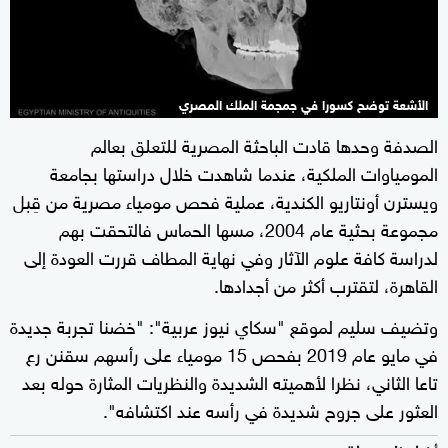
الأشعة توضح كسورا في جمجمة الملك المصري
الصدفة وحدها قادت الباحثة المصرية للتعلق بعالم
المومياوات الملكية، عندما شاهدت خلال دراستها بجامعة
ويسترن أونتاريو الكندية، عملية فحص مومياء مصرية من قِبل
مجموعة بحثية عام 2004، مسها الحماس فالتحقت بهم
لدراسة كافة علوم الآثار وفي نهاية المطاف قررت العودة إلى
القاهرة، لتقترب أكثر من أجدادها.
وتضيف سليم لموقع "سكاي نيوز عربية": "خضنا تجربة جديدة
في مايو عام 2019 بفحص 15 مومياء على رأسهم سقنن رع
تاعا الثاني، نظرا لأهميته الشديدة والنظريات المثارة حوله بعد
العثور على جروح شديدة في رأسه عند اكتشافه".