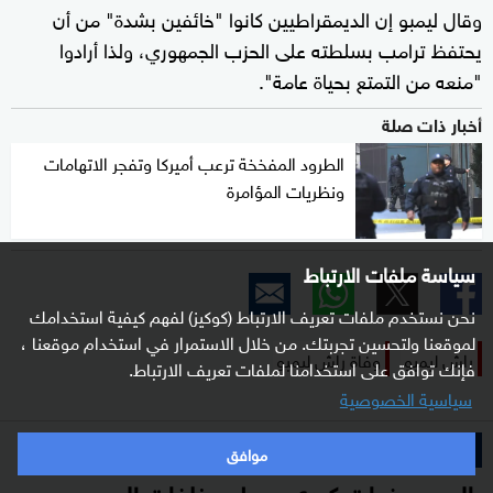
وقال ليمبو إن الديمقراطيين كانوا "خائفين بشدة" من أن
يحتفظ ترامب بسلطته على الحزب الجمهوري، ولذا أرادوا
"منعه من التمتع بحياة عامة".
أخبار ذات صلة
الطرود المفخخة ترعب أميركا وتفجر الاتهامات
ونظريات المؤامرة
سياسة ملفات الارتباط
نحن نستخدم ملفات تعريف الارتباط (كوكيز) لفهم كيفية استخدامك
لموقعنا ولتحسين تجربتك. من خلال الاستمرار في استخدام موقعنا ،
راش ليمبو
وفاة راش ليمبو
فإنك توافق على استخدامنا لملفات تعريف الارتباط.
سياسية الخصوصية
خاص
موافق
بالصور.. نحات كردي يحول مخلفات الحرب