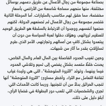
بصناعة مجموعة من رجال الأعمال عن طريق دعمهم بوسائل
مختلفة، منها منحهم مساحة شاسعة من الأراضي بأسعارٍ
مخفضة، مما حقق لهم مكاسب بالمليارات. أما المرحلة الثانية
فتضم مجموعة من رجال الأعمال لم تصنعهم الدولة، لكنهم
صنعوا أنفسهم ووجدوا أن الارتباط بالسلطة هو الطريق الوحيد
لتعظيم ثرواتهم، وهؤلاء دخلوا لعبة السياسة من دون أن
يبتعدوا بشكل كافٍ عن أعمالهم وتجارتهم، الأمر الذي طرح
تساؤلاتٍ بقدر ما أثار من شبهات.
وحين تغيب الحدود الفاصلة بين المال العام والمال الخاص،
يحدث خلطٌ متعمد بشكلٍ يفضي إلى تميع وتلاشي الحدود
فيما بينهما، وتولد "الثروة المتوحشة"، التي هي وليدة غياب
ثقافة التعامل مع الثراء. وأخطر مساوئ "الثروة المتوحشة" أنها
تنجب الحرائق بدلاً من أن تتجنبها. وربما كانت الأحداث التي
تجري والشخصيات التي تلعب دور البطولة في قضايا الرأي،
أبلغ دليل على ذلك.