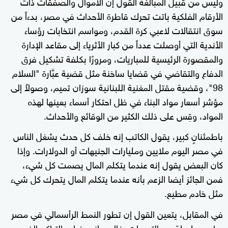
وليس من قبيل المبالغة القول إن الأموال والصفقات ذات
الأرقام الفلكية باتت تحرك قاطرة الأحداث في مصر، بدءاً من
سوق انتقالات لاعبي كرة القدم، ومواسم انتخابات رؤساء
الأندية التي أوصلت عدداً من كبار الأثرياء إلى مقاعد الإدارة
والمقصورة الرئيسية للمباريات، ومرورًا بكلفة تشكيل فرق
الدفاع والتقاضي في قضايا ساخنة مثل قضية عبَّارة "السلام
98"، وقضية مقتل المغنية اللبنانية سوزان تميم، وصولاً إلى
مؤشر أسعار مواد البناء في ظل احتكار أسماء بعينها لهذه
المواد، وقِس على ذلك الكثير من الوقائع والأحداث.
باطمئنانٍ كبير، يقول الكاتب إنه خلف كل حدث يشغل الناس
في مصر اليوم ملايين ومليارات الجنيهات أو الدولارات. وإذا
كان البعض يقول إنه عندما يتكلم المال يصمت كل شيء،
فمن الجائز أيضا الزعم بأنه عندما يتكلم المال يتحرك كل شيء
مثل خادم مطيع.
في المقابل، يتعين القول إن تطور النمط الرأسمالي في مصر
يواجه سلسلة من التحديات. فإلى جانب غياب التراكم الضروري