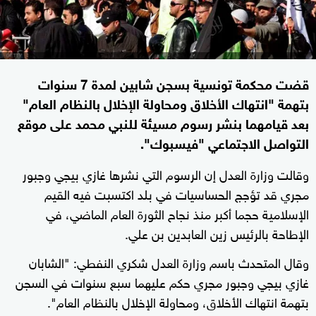
قضت محكمة تونسية بسجن شابين لمدة 7 سنوات
بتهمة "انتهاك الأخلاق ومحاولة الإخلال بالنظام العام"
بعد قيامهما بنشر رسوم مسيئة للنبي محمد على موقع
التواصل الاجتماعي "فيسبوك".
وقالت وزارة العدل إن الرسوم التي نشرها غازي بيجي وجبور
مجري قد تؤجج الحساسيات في بلد اكتسبت فيه القيم
الإسلامية حجما أكبر منذ نجاح الثورة العام الماضي، في
الإطاحة بالرئيس زين العابدين بن علي.
وقال المتحدث باسم وزارة العدل شكري النفطي: "الشابان
غازي بيجي وجبور مجري حكم عليهما سبع سنوات في السجن
بتهمة انتهاك الأخلاق، ومحاولة الإخلال بالنظام العام".