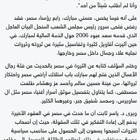
وأنا لم أطلب شيئاً من أحد".
على أنه فيما يخص، حسني مبارك، رابع رؤساء مصر، فقد
رفض فتحى سرور رئيس مجلس الشعب المنحل البيان العاجل
الذي قدمه سعد عبود 2006 حول الذمة المالية لمبارك، في
حين أثيرت أقاويل كثيرة وتفاصيل مثيرة عن ثروته وثروات
نجليه علاء وجمال داخل مصر وخارجها.
وختم المؤلف كتابه عن الثروة في مصر بالحديث عن فئة رجال
الأعمال الذين فتح لهم مبارك باب امتلاك أراضي مصر واحتكار
ثرواتها، من عينة حسين سالم وأحمد عز وهشام طلعت
مصطفى، كما يتناول بتفصيل موثق أسرار أغنياء مصر مثل آل
ساويرس، ومحمد شفيق جبر، وغيرهما الكثير.
ويرى د. ياسر ثابت أن ما حدث في مصر في العقود الأخيرة
يدفع إلى إعادة التفكير في تلك المقولة، حيث إن أصحاب
الثروات أصبحوا يسعون إلى الحصول على مناصب سياسية
مهمة، مستغلين في ذلك ثرواتهم الطائلة، للوصول إلى مقاعد