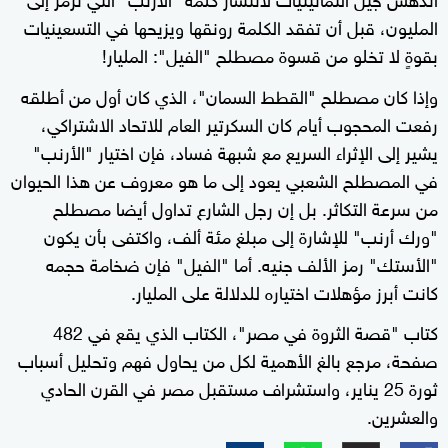
المليون، قبل أن تفقد الكلمة رونقها ويزيحها في التسعينيات
بقوةٍ لا تخلو من قسوة مصطلح "الفيل": المليار!
وإذا كان مصطلح "القطط السمان"، الذي كان أول من أطلقه
رفعت المحجوب أيام كان السكرتير العام للاتحاد الاشتراكي،
يشير إلى الإثراء السريع مع شبهة فساد، فإن اختيار "الأرنب"
في المصطلح الشعبي يعود إلى ما هو معروف عن هذا الحيوان
من سرعة التكاثر. بل إن رجل الشارع تداول أيضا مصطلح
"ورك أرنب" للإشارة إلى مبلغ مئة ألف، واكتفى بأن يكون
"الأستك" رمز الألف جنيه. أما "الفيل" فإن ضخامة حجمه
كانت أبرز مؤهلات اختياره للدلالة على المليار.
كتاب "قصة الثروة في مصر"، الكتاب الذي يقع في 482
صفحة، مرجع بالغ الأهمية لكل من يحاول فهم وتحليل أسباب
ثورة 25 يناير، واستشراف مستقبل مصر في القرن الحادي
والعشرين.