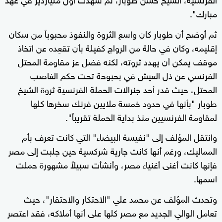
مبارك".
ثم أوضح أن طوبار كان واسع الثروة والنفوذ محبوباً من سكان
إقليمه، وكان في حالة من الرواج كفيلة بأن تقعِده عن اتخاذ
موقف يمكن أن يهدد ثروته، لكنه فضل عز مقاومة المحتل
الفرنسي عن ذل العيش في بحبوحة تحت حكم الغاصب
المحتل، حيث قدر أحد جنرالات الحملة الفرنسية ثروة الشيخ
طوبار "بأنها في حدود خمسة ملايين فرنك سخرها كلها
لمقاومة الفرنسيين منذ بداية الحملة تقريباً".
وانتقل المؤلف إلى "نفيسة البيضاء" التي كانت تعرف بأم
المماليك، ورغم أنها كانت جارية شركسية حين جلبت إلى مصر
فإنها كانت أغنى أغنياء مصر، وأنشأت سبيلاً مشهورة حملت
اسمها.
وتحدث المؤلف عن محمد علي "الاحتكار والاحتقار"، حيث
تعامل الوالي الجديد مع مصر كلها على أنها أملاكه، فقد اعتصر