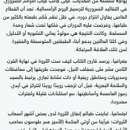
في التقاليد الضرورية لترسيخ الروح الرأسمالية، نجد أن القطاع
الخاص يحاول انتزاع دوره، في ظل نظم حُكم طبعته بالكثير من
طباعها، وفرضت عليه الدوران في فلكها تحت شعار وحدة
المصلحة. وكانت النتيجة هي مولودٌ يعاني التشويه أو التدليل،
وفي كلتا الحالتين يدفع أبناء الطبقتين المتوسطة والفقيرة
ثمن تلك العلاقة المرتبكة.
جغرافيا، يرصد قارئ الكتاب كيف نمت الثروة في نهاية القرن
الثامن عشر على ضفاف النيل، فوجدت طريقها إلى محافظات
ومديريات ومناطق ريفية أو ذات نشاط تجاري يرتبط بالصيد
والملاحة البحرية، قبل أن تزحف رويدًا رويدًا لتتركز في أيدي
رموز العاصمة وأساطينها، مع استثناءات قليلة ولفترات
محدودة.
اجتماعيا، تباينت طبائع إنفاق الثروة لدى بعض أشهر أصحاب
الثروات؛ فرأينا من أوتي الحكمة (الأمير عمر طوسون صاحب
الأيادي البيضاء) ووجدنا من ورث السفه (علي كامل فهمي