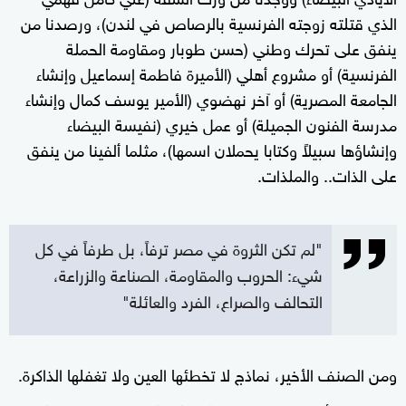
الذي قتلته زوجته الفرنسية بالرصاص في لندن)، ورصدنا من
ينفق على تحرك وطني (حسن طوبار ومقاومة الحملة
الفرنسية) أو مشروع أهلي (الأميرة فاطمة إسماعيل وإنشاء
الجامعة المصرية) أو آخر نهضوي (الأمير يوسف كمال وإنشاء
مدرسة الفنون الجميلة) أو عمل خيري (نفيسة البيضاء
وإنشاؤها سبيلاً وكتابا يحملان اسمها)، مثلما ألفينا من ينفق
على الذات.. والملذات.
"لم تكن الثروة في مصر ترفاً، بل طرفاً في كل
شيء: الحروب والمقاومة، الصناعة والزراعة،
التحالف والصراع، الفرد والعائلة"
ومن الصنف الأخير، نماذج لا تخطئها العين ولا تغفلها الذاكرة.