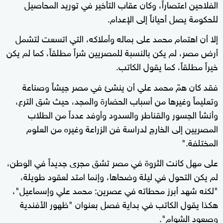
الفلاحين اعتصاراً، وكان عقاب التأخير في توريد المحاصيل
للحكومة يصل أحياناً إلى الإعدام.
إلا أن اهتمام محمد على بماله وأملاكه، التي اتسعت لتشمل
أرض مصر، لم يكن بالنسبة للمصريين شراً مطلقاً، كما لم يكن
خيراً مطلقاً، كما يقول الكاتب.
فقد كان همّ محمد علي أن ينشئ في مصر جيشاً وصناعة
وتعليماً وغيرها من أسباب الحضارة والمجد، حيث شق الترع،
وأنشأ الجسور والقناطر والسدود وأوفد عدداً من الطلاب
المصريين إلى الخارج لدراسة فن الزراعة وغيره من العلوم
المختلفة."
على مهل كانت الثروة في مصر تشق مجرى جديداً في الوطن،
لم يكن التحول في ليلة وضحاها، وإنما امتد لعقود طويلة،
"لكنه شهد أبرز محطاته في عصرين: محمد علي وإسماعيل"،
هكذا يقول الكاتب في بداية فصل بعنوان "ظهور الأفندية
وصعود الشوام".