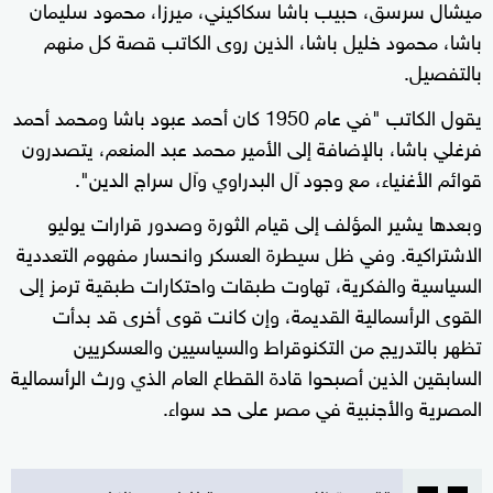
ميشال سرسق، حبيب باشا سكاكيني، ميرزا، محمود سليمان
باشا، محمود خليل باشا، الذين روى الكاتب قصة كل منهم
بالتفصيل.
يقول الكاتب "في عام 1950 كان أحمد عبود باشا ومحمد أحمد
فرغلي باشا، بالإضافة إلى الأمير محمد عبد المنعم، يتصدرون
قوائم الأغنياء، مع وجود آل البدراوي وآل سراج الدين".
وبعدها يشير المؤلف إلى قيام الثورة وصدور قرارات يوليو
الاشتراكية. وفي ظل سيطرة العسكر وانحسار مفهوم التعددية
السياسية والفكرية، تهاوت طبقات واحتكارات طبقية ترمز إلى
القوى الرأسمالية القديمة، وإن كانت قوى أخرى قد بدأت
تظهر بالتدريج من التكنوقراط والسياسيين والعسكريين
السابقين الذين أصبحوا قادة القطاع العام الذي ورث الرأسمالية
المصرية والأجنبية في مصر على حد سواء.