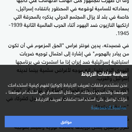
بمعاداته للسامية لوقوعه في المحظور بانتقاده إسرائيل،
خاصة في بلد لا يزال المجتمع الدولي يذكره بالمحرقة التي
ارتكبها النازيون ضد اليهود أثناء الحرب العالمية الثانية 1939-
1945.
في قصيدته، يدين غونتر غراس "الحق المزعوم في أن تكون
من يبادر بالهجوم" في إشارة إلى احتمال توجيه ضربات
استباقية إسرائيلية ضد إيران إذا ما استمرت في برنامجها
النووي الذي تقول إنه موجه لأغراض سلمية بينما تدينه
سياسة ملفات الارتباط
إسرائيل والغرب.
نحن نستخدم ملفات تعريف الارتباط (كوكيز) لفهم كيفية استخدامك
الكاتب يري أن مثل هذه الخطوة كفيلة بأن تؤدي إلى "فناء
لموقعنا ولتحسين تجربتك. من خلال الاستمرار في استخدام موقعنا ،
الشعب الإيراني" ويدعو الألمان إلى رفض الدخول كشركاء في
فإنك توافق على استخدامنا لملفات تعريف الارتباط.
"جريمة متوقعة".
سياسية الخصوصية
في عام 2005، وقعت برلين وتل أبيب عقدا لبيع غواصات من
موافق
طراز دولفين يمكن تزويدها بأسلحة نووية وسيتم بموجبه