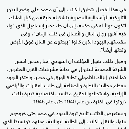
في هذا الفصل يتطرق الكاتب إلى أن محمد علي وضع البذور
التاريخية للرأسمالية المصرية بتشكيله طبقة من كبار الملاك
لتكون عوناً له في حكمه، إلى أن جاء عصر إسماعيل الذي "ولد
فيه أشهر رجال المال والأعمال في ذلك الزمان"، وفي
مقدمتهم اليهود الذين كانوا "يبحثون عن المال فوق الأرض
وتحتها أيضاً".
وحول ذلك، يقول المؤلف أن اليهودي إميل عدس أسس
الشركة المصرية للبترول في بداية عشرينيات القرن العشرين،
كما احتكر إيزاك ناكامولي تجارة الورق في مصر، واحتكر اليهود
معظم مجالات التجارة والصناعة إلى جانب العقارات والأراضي
الزراعية، واستطاعوا تحقيق مكاسب اقتصادية كبيرة بلغت
ذروتها في الفترة من عام 1940 حتى عام 1946.
ويستعرض الكاتب تاريخ ثروة اليهود في مصر حتى خروجهم
منها، وانتقل الكاتب إلى الجالية اليونانية، ومنهم كوتسيكا الذي
أنشأ مصنعاً للكحول في منطقة طره، والذي كانت ثروته (قبل