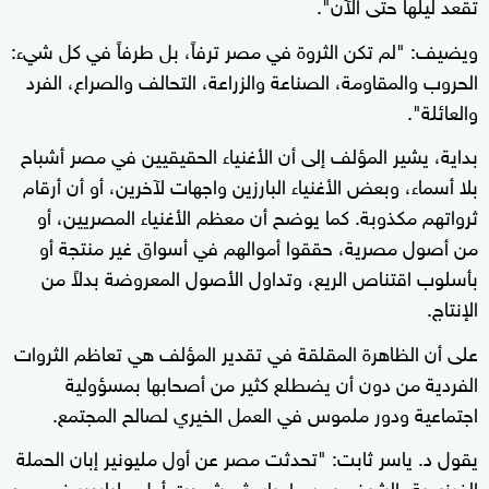
تقعد ليلها حتى الآن".
ويضيف: "لم تكن الثروة في مصر ترفاً، بل طرفاً في كل شيء:
الحروب والمقاومة، الصناعة والزراعة، التحالف والصراع، الفرد
والعائلة".
بداية، يشير المؤلف إلى أن الأغنياء الحقيقيين في مصر أشباح
بلا أسماء، وبعض الأغنياء البارزين واجهات لآخرين، أو أن أرقام
ثرواتهم مكذوبة. كما يوضح أن معظم الأغنياء المصريين، أو
من أصول مصرية، حققوا أموالهم في أسواق غير منتجة أو
بأسلوب اقتناص الريع، وتداول الأصول المعروضة بدلاً من
الإنتاج.
على أن الظاهرة المقلقة في تقدير المؤلف هي تعاظم الثروات
الفردية من دون أن يضطلع كثير من أصحابها بمسؤولية
اجتماعية ودور ملموس في العمل الخيري لصالح المجتمع.
يقول د. ياسر ثابت: "تحدثت مصر عن أول مليونير إبان الحملة
الفرنسية، الشيخ حسن طوبار، ثم شهدت أول ملياردير في عهد