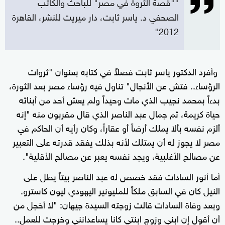
""قصة الثروة في مصر" للباحث والكاتب
الصحفي د. ياسر ثابت، دار ميريت للنشر، القاهرة
2012"
وأفرد الدكتور ياسر ثابت فصلاً في كتابه بعنوان "ثروات
الرؤساء.. فتش عن الأنجال" تناول فيه رؤساء مصر بعد الثورة،
بدءاً بمحمد نجيب الذي مات وحيداً ولم يعش أحد من أبنائه
حياة كريمة، ثم جمال عبد الناصر الذي قال مقربون منه "إنه
ألزم نفسه بألا يملك أرضاً أو عقاراً، وكان رأيه أن الحاكم في
مصر لا يجوز له أن يمتلك لأنه بذلك يفقد قدرته على التعبير
عن مصالح الأغلبية، ويجد نفسه يعبر عن مصالح الأقلية".
أما أنور السادات فقد خصص له عبد الناصر بيتاً يطل على
النيل كان في السابق ملكاً للمليونير اليهودي ليون كاسترو.
وبعد وفاة السادات قالت زوجته السيدة جيهان: "لا أخجل من
أن أقول إن ابني وزوج ابنتي كانا يساعدانني وخرجت للعمل..