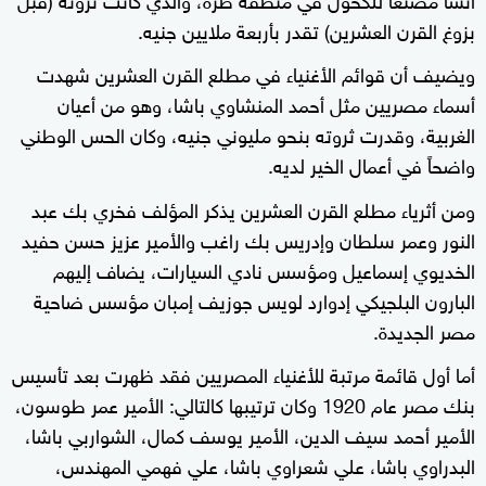
بزوغ القرن العشرين) تقدر بأربعة ملايين جنيه.
ويضيف أن قوائم الأغنياء في مطلع القرن العشرين شهدت
أسماء مصريين مثل أحمد المنشاوي باشا، وهو من أعيان
الغربية، وقدرت ثروته بنحو مليوني جنيه، وكان الحس الوطني
واضحاً في أعمال الخير لديه.
ومن أثرياء مطلع القرن العشرين يذكر المؤلف فخري بك عبد
النور وعمر سلطان وإدريس بك راغب والأمير عزيز حسن حفيد
الخديوي إسماعيل ومؤسس نادي السيارات، يضاف إليهم
البارون البلجيكي إدوارد لويس جوزيف إمبان مؤسس ضاحية
مصر الجديدة.
أما أول قائمة مرتبة للأغنياء المصريين فقد ظهرت بعد تأسيس
بنك مصر عام 1920 وكان ترتيبها كالتالي: الأمير عمر طوسون،
الأمير أحمد سيف الدين، الأمير يوسف كمال، الشواربي باشا،
البدراوي باشا، علي شعراوي باشا، علي فهمي المهندس،