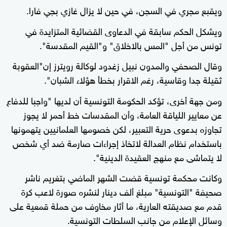
ويقبع مجري في السجن، في حين لا يزال غازي بجي فارا.
ويشكل الحكم سابقة في الدعاوى القضائية المتزايدة في
تونس من أجل "المس بالاخلاق" و"القيم المقدسة".
وقال الصحفي والمدون نبيل زغدود لوكالة رويترز إن"العقوبة
ثقيلة جدا وقاسية، رغم الاقرار بخطأ هؤلاء الشبان".
ومن جهة أخرى، تؤكد الحكومة التونسية أن لديها "واجبا للدفاع
عن معايير اللياقة العامة، وأن المقدسات خط أحمر لا يجوز
تجاوزه بدعوى حرية التعبير، لكن خصومها العلمانيين يتهمونها
باستخدام نظام العدالة لاتخاذ إجراءات صارمة ضد أي شخص
لا يتماشى مع منهج العقيدة الدينية".
وكانت محكمة تونسية قضت الشهر الماضي بتغريم ناشر
صحيفة "التونسية" مبلغ ألف دينار لنشره صورة لاعب كرة
قدم مع صديقته العارية، ما أثار مخاوف من حملة قمعية على
وسائل الإعلام من جانب السلطات التونسية.