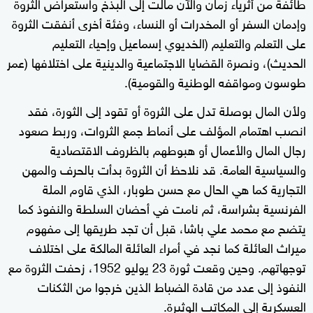
طائفة من أثرياء زمان والآن مالت إلى البذخ واستعراض الثروة
وإدمان السفر أو المخدرات أو النساء، وفئة أخرى أنفقت الثروة
على التعلم والتعليم (الخديوي إسماعيل وإحياء التعليم
الحديث)، ونصرة القضايا الاجتماعية والدينية على اختلافها (عمر
طوسون ومواقفه الوطنية والقومية).
ولأن المال بوصلة تدل على الثروة أو تقود إلى الثورة، فقد
انصب اهتمام المؤلف على أنماط جمع الثروات، وربط صعود
رجال المال والأعمال أو هبوطهم بالظروف الاقتصادية
والسياسية العامة. قد نلاحظ أن الثروة بدأت بالحرف والمهن
التجارية كما هي الحال مع حسن طوبار، الذي قاوم الملة
الفرنسية بشراسة، ثم نامت في أحضان السلطة والنفوذ كما
يتضح مع محمد علي باشا، قبل أن تجد طريقها إلى مفهوم
ميراث العائلة كما نجد في أمراء العائلة المالكة على اختلاف
توجهاتهم. وحين وقعت ثورة 23 يوليو 1952، زحفت الثروة مع
النفوذ إلى عدد من قادة الضباط الذين خرجوا من الثكنات
العسكرية إلى المكاتب الوثيرة.