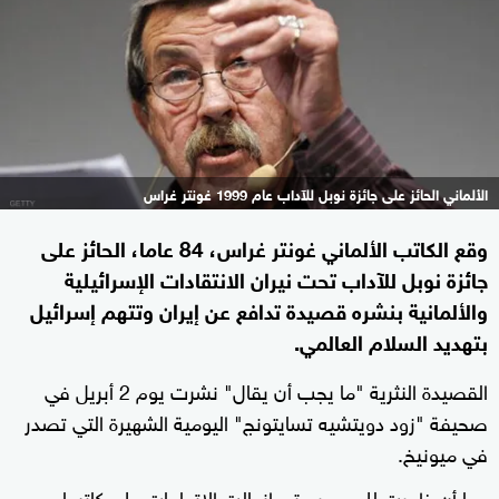
الألماني الحائز على جائزة نوبل للآداب عام 1999 غونتر غراس
وقع الكاتب الألماني غونتر غراس، 84 عاما، الحائز على
جائزة نوبل للآداب تحت نيران الانتقادات الإسرائيلية
والألمانية بنشره قصيدة تدافع عن إيران وتتهم إسرائيل
بتهديد السلام العالمي.
القصيدة النثرية "ما يجب أن يقال" نشرت يوم 2 أبريل في
صحيفة "زود دويتشيه تسايتونج" اليومية الشهيرة التي تصدر
في ميونيخ.
وما أن ظهرت للجمهور حتى انهالت الاتهامات علي كاتبها