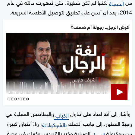
من
لكنها لم تكن خطيرة، حتى تدهورت حالته في عام
السمنة
2014، بعد أن أدمن على تطبيق لتوصيل الأطعمة السريعة.
كرش الرجل.. رجولة أم ضعف؟
0
00:00
00:00
seconds
وأشار إلى أنه اعتاد على تناول
والبطاطس المقلية في
of
الكباب
0
وجبة الفطور، إلى جانب الكعك
، و3 أطباق كبيرة
بالشوكولاتة
seconds
من معكرونة
الصينية وخبر بالقريدس وكعك في وجبة
النودلز