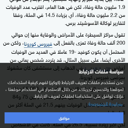
1.9 مليون حالة وفاة، لكن في هذا العام، اقترب عدد الوفيات
من 2.2 مليون حالة وفاة، أي بزيادة 14.5 في المئة، وفقا
لتقارير لوكالة الأسوشيتد برس.
تقول مراكز السيطرة على الأمراض والوقاية منها إن حوالي
200 ألف حالة وفاة تعزى بالفعل إلى
، ولكن من
فيروس كورونا
المحتمل أن يكون كوفيد -19 عاملا في العديد من الوفيات
الأخرى أيضا، على سبيل المثال، قد يتردد شخص يعاني من
أعراض
في الذهاب إلى مستشفى كان مشغولا
الأزمة القلبية
سياسة ملفات الارتباط
بمرضى فيروس كورونا.
نحن نستخدم ملفات تعريف الارتباط (كوكيز) لفهم كيفية استخدامك
الجزء الأكبر من الوفيات الإضافية، أي حوالي 95,000 وفاة،
لموقعنا ولتحسين تجربتك. من خلال الاستمرار في استخدام موقعنا ،
فإنك توافق على استخدامنا لملفات تعريف الارتباط.
كان في فئة كبار السن، الذين تتراوح أعمارهم بين 75 و84
سياسية الخصوصية
عاما، حيث كان معدل الوفيات بينهم 21.5 في المئة أكثر من
العام العادي.
موافق
لكن أكبر زيادة نسبية، 26.5 في المئة، كانت في الأشخاص