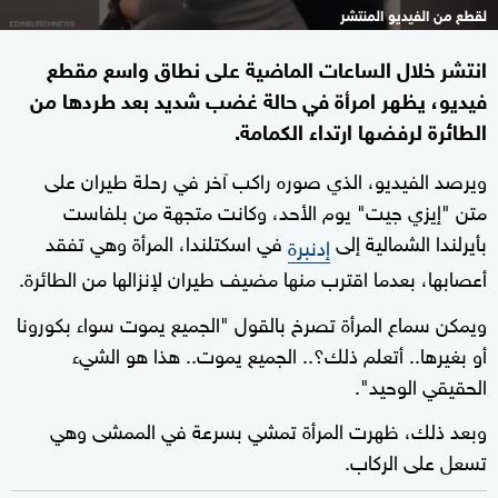
لقطع من الفيديو المنتشر
انتشر خلال الساعات الماضية على نطاق واسع مقطع
فيديو، يظهر امرأة في حالة غضب شديد بعد طردها من
الطائرة لرفضها ارتداء الكمامة.
ويرصد الفيديو، الذي صوره راكب آخر في رحلة طيران على
متن "إيزي جيت" يوم الأحد، وكانت متجهة من بلفاست
بأيرلندا الشمالية إلى
في اسكتلندا، المرأة وهي تفقد
إدنبرة
أعصابها، بعدما اقترب منها مضيف طيران لإنزالها من الطائرة.
ويمكن سماع المرأة تصرخ بالقول "الجميع يموت سواء بكورونا
أو بغيرها.. أتعلم ذلك؟.. الجميع يموت.. هذا هو الشيء
الحقيقي الوحيد".
وبعد ذلك، ظهرت المرأة تمشي بسرعة في الممشى وهي
تسعل على الركاب.