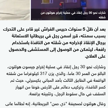
شارك نحو 30 رجل إنقاذ في عملية إخراج هولتون من
شقته
بعد أن ظلّ 5 سنوات حبيس الفراش غير قادر على التحرك
بسبب سمنته، قرر أسمن رجل في بريطانيا الاستعانة
برجال الإنقاذ لإخراجه من شقته من النافذة باستخدام
رافعة، ليتمكن من الوصول إلى المستشفى والحصول
على العلاج.
وشارك نحو 30 رجل إنقاذ في عملية إخراج جيسون هولتون،
البالغ من العمر 30 عاما، والذي يزن 317 كيلوغراما من شقته
الواقعة في الطابق الثالث بأحد المباني بكيمبرلي، حيث تم
كسر النافذة، وتركيب دعائم على الأرض خوفا من انهيار
السقف في حال سقوط الرجل، وتثبيته برافعة.
وقال هولتون لصحيفة "ذي صن" البريطانية، إنه لطالما عانى