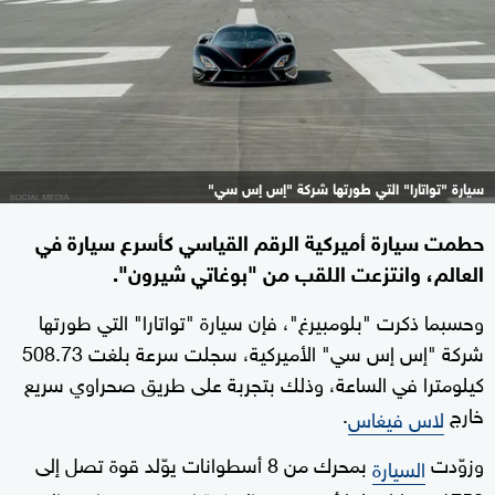
سيارة "تواتارا" التي طورتها شركة "إس إس سي"
حطمت سيارة أميركية الرقم القياسي كأسرع سيارة في
العالم، وانتزعت اللقب من "بوغاتي شيرون".
وحسبما ذكرت "بلومبيرغ"، فإن سيارة "تواتارا" التي طورتها
شركة "إس إس سي" الأميركية، سجلت سرعة بلغت 508.73
كيلومترا في الساعة، وذلك بتجربة على طريق صحراوي سريع
خارج
.
لاس فيغاس
وزوّدت
بمحرك من 8 أسطوانات يوّلد قوة تصل إلى
السيارة