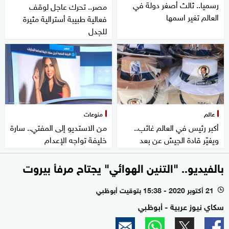
رسميا.. ثالث أصغر دولة في
مصر.. تحرك عاجل لوقف
العالم تغير اسمها
فعالية طبيبة أسترالية مثيرة
للجدل
عالم
منوعات
أكبر رئيس في العالم غائب..
من الاستديو إلى المفتي.. سارة
ويغيّر قادة الجيش عن بعد
خليفة تواجه الإعدام
بالفيديو.. "التنين الهوائي" يجتاح مرفأ بيروت
21 أكتوبر 2020 - 15:38 بتوقيت أبوظبي
l
سكاي نيوز عربية - أبوظبي