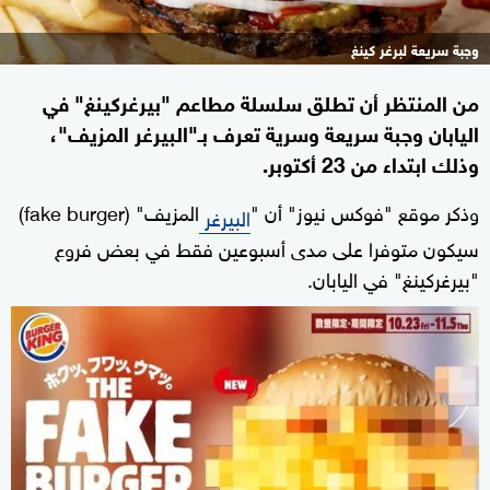
وجبة سريعة لبرغر كينغ
من المنتظر أن تطلق سلسلة مطاعم "بيرغركينغ" في
اليابان وجبة سريعة وسرية تعرف بـ"البيرغر المزيف"،
وذلك ابتداء من 23 أكتوبر.
وذكر موقع "فوكس نيوز" أن "
المزيف" (fake burger)
البيرغر
سيكون متوفرا على مدى أسبوعين فقط في بعض فروع
"بيرغركينغ" في اليابان.