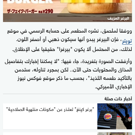
البرغر المزيف
ووفقا لملصق، نشره المطعم على حسابه الرسمي في موقع
، فإن البيرغر يبدو أنها سيكون ذهبي أو أصفر اللون.
تويتر
لذلك، من المحتمل ألا يكون "بيرغرا" حقيقيا على الإطلاق.
وأرفقت الصورة بتغريدة، جاء فيها: "لا يمكننا إخبارك بتفاصيل
المذاق والمحتويات حتى الآن.. لكن بمجرد تناوله، ستدمن
بالتأكيد طعمه اللذيذ"، بحسب ما ذكر موقع فوكس نيوز
الإخباري الأميركي.
أخبار ذات صلة
"برغر كينغ" تعتذر عن "مكونات منتهية الصلاحية"