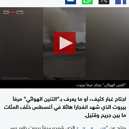
0
seconds
of
0
seconds
"التنين الهوائي" يجتاح مرفأ بيروت
اجتاح غبار كثيف، أو ما يعرف بـ"التنين الهوائي" مرفأ
بيروت الذي شهد انفجارا هائلا في أغسطس خلّف المئات
ما بين جريح وقتيل.
ونتج عن "
الذي شهده مرفأ بيروت ظهر يوم
التنين الهوائي"