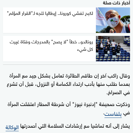
أخبار ذات صلة
لكبح تفشي كورونا.. إيطاليا تتجه لـ"القرار المؤلم"
رونالدو.. خطأ "لا يصح" بالمدرجات وفتاة غيرت
كل شيء
وقال راكب آخر إن طاقم الطائرة تعامل بشكل جيد مع المرأة
بعدما طلب منها بأدب ارتداء الكمامة أو النزول، قبل أن تشرع
في الصراخ.
وذكرت صحيفة "إدنبرة نيوز" أن شرطة المطار اعتقلت المرأة
في
.
بلفاست
يشار إلى أنه تماشيا مع إرشادات السلامة التي أصدرتها
الوكالة