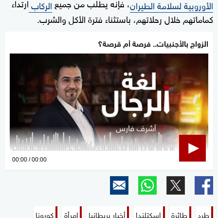
، فإنه يطلب من جميع
ارتداء
الأوروبية لسلامة الطيران
الركاب
كماماتهم خلال رحلاتهم، باستثناء فترة الأكل والشرب.
الزواج بالأجنبيات.. فرصة أم قرصة؟
0
00:00
00:00
seconds
of
0
seconds
طرد
طائرة
اسكتلندا
أخبار بريطانيا
امرأة
كورونا