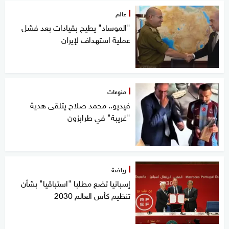
عالم
"الموساد" يطيح بقيادات بعد فشل
عملية استهداف لإيران
منوعات
فيديو.. محمد صلاح يتلقى هدية
"غريبة" في طرابزون
رياضة
إسبانيا تضع مطلبا "استباقيا" بشأن
تنظيم كأس العالم 2030