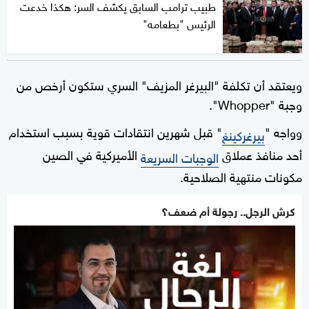
طبيب ترامب السابق يكشف السر: هكذا خدعت
الرئيس "بطعامه"
ويعتقد أن تكلفة "البيرغر المزيف" السري ستكون أرخص من
وجبة "Whopper".
وواجه "
" قبل شهرين انتقادات قوية بسبب استخدام
بيرغركينغ
أحد منافذ عملاق
الأميركية في الصين
الوجبات السريعة
مكونات منتهية الصلاحية.
كرش الرجل.. رجولة أم ضعف؟