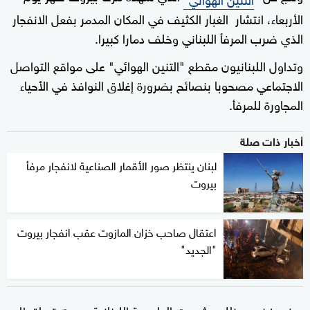
الأربعاء، انتشار الغبار الكثيف في المكان المدمر بفعل الانفجار
الذي ضرب المرفأ اللبناني وخلف دمارا كبيرا.
وتداول اللبنانيون مقطع "التنين الهوائي" على مواقع التواصل
الاجتماعي مصحوبا بنصائح بضرورة إغلاق النوافذ في الأحياء
المجاورة للمرفأ.
أخبار ذات صلة
لبنان ينتظر صور الأقمار الصناعية لانفجار مرفأ
بيروت
اعتقال صاحب خزان المازوت عقب انفجار بيروت
"الجديد"
وفي غضون ذلك، شهدت العاصمة اللبنانية بيروت تساقطا