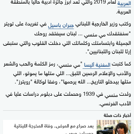
لعام 2019 والتي تعد أبرز جائزة أدبية حاليا بالمنطقة
العربية
العربية.
وكتب وزير الخارجية اللبناني
في تغريدة على تويتر
جبران باسيل
"سنفتقدك
... لبنان سيفتقد روحك
مي
منسي
الجميلة وابتسامتك وكلماتك التي دخلت القلوب والتي ستبقى
إرثا للبنان واللبنانيين".
كما كتبت
"
، رمز الكلمة والحب والشعر
المغنية أليسا
مي
منسي
والأدب والإعلام الرصين اللبق... اللي متلها ما يموتو، اللي
متلها بيدخلو التاريخ... الله يرحمها"، وفقا لوكالة "رويترز".
ولدت
في 1939 وحصلت على دبلوم دراسات عليا في
منسي
الأدب الفرنسي.
أخبار ذات صلة
بعد صراع مع المرض.. وفاة المخرجة اللبنانية
جوسلين صعب