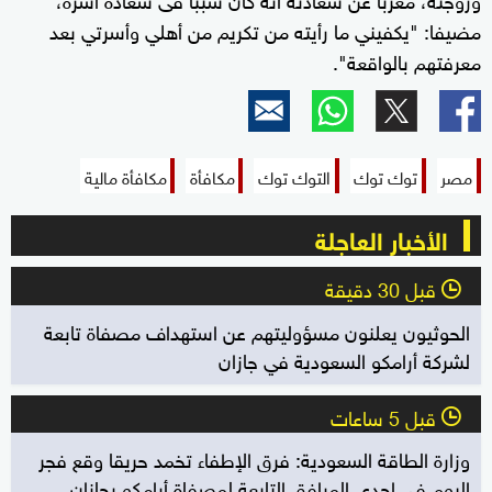
مضيفا: "يكفيني ما رأيته من تكريم من أهلي وأسرتي بعد
معرفتهم بالواقعة".
مصر
توك توك
التوك توك
مكافأة
مكافأة مالية
الأخبار العاجلة
قبل 30 دقيقة
l
الحوثيون يعلنون مسؤوليتهم عن استهداف مصفاة تابعة
لشركة أرامكو السعودية في جازان
قبل 5 ساعات
l
وزارة الطاقة السعودية: فرق الإطفاء تخمد حريقا وقع فجر
اليوم في إحدى المرافق التابعة لمصفاة أرامكو بجازان