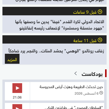
قبل 9 ساعات
l
الاتحاد الدولي لكرة القدم "فيفا" يدين ما وصفها بأنها
"جهود منسقة ومستمرة" لإضعاف رئيسه إنفانتينو
قبل 11 ساعة
l
زفاف رونالدو "الوهمي" يحشد المئات.. والنجم يرد ضاحكاً
المزيد
بودكاست
حين تحدثت الطبيعة وهزت أرض المحروسة
6 أغسطس 2026
l
21:06
"السلطان المصري" في طرابزون التركي