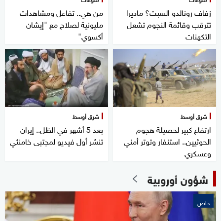
زفاف رونالدو السبت؟ ماديرا
من هي.. تفاعل ومشاهدات
تترقب وقائمة النجوم تشعل
مليونية لصلاح مع "إيشان
التكهنات
أكسوي"
شرق أوسط
شرق أوسط
ارتفاع كبير لحصيلة هجوم
بعد 5 أشهر في الظل.. إيران
الحوثيين.. استنفار وتوتر أمني
تنشر أول فيديو لمجتبى خامنئي
وعسكري
شؤون أوروبية
خاص