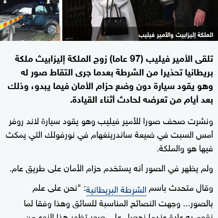
الملكة إليزابيث والأمير فيليب
تلقى الأمير فيليب (97 عاما) زوج الملكة إليزابيث ملكة
بريطانيا تحذيرا من الشرطة بعدما جرى التقاط صور له
وهو يقود سيارة دون وضع حزام الأمان فيما يبدو، وذلك
بعد أيام من تعرضه لحادث أثناء القيادة.
ونشرت صحف صورا للأمير فيليب وهو يقود سيارة لاند روفر
أمس السبت في ضيعة ساندرينغهام في نورفولك التي يمكث
فيها هو والملكة.
ولم يظهر في الصور أنه يستخدم حزام الأمان على طريق عام.
وقال متحدث باسم
: "نحن على علم
الشرطة البريطانية
بالصور... وجهت النصائح المناسبة للسائق وهذا وفقا لما
نقوم به عادة عندما نحصل على صور تظهر هذا النوع من