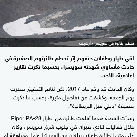
تحطم طائرة في سويسرا - أرشيف
لقي طيار وطفلان حتفهم إثر تحطم طائرتهم الصغيرة في
حادث مأساوي شهدته سويسرا، بحسبما ذكرت تقارير
إعلامية، الأحد.
وكان الحادث قد وقع عام 2017، لكن نتائج التحقيق صدرت
يوم الجمعة، وكشفت عن تفاصيل مثيرة، بحسب ما ذكرت
صحيفة "ديلي ميل البريطانية".
وبدأت القصة عندما أقلعت طائرة من طراز Piper PA-28
خلال فعاليات لنادي طيران في جنوب شرق سويسرا، وكان
على متن الطائرة طفلان يبلغان من العمر 14 عاما، ومراهقة لم