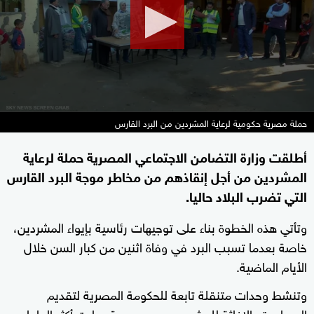
حملة مصرية حكومية لرعاية المشردين من البرد القارس
أطلقت وزارة التضامن الاجتماعي المصرية حملة لرعاية
المشردين من أجل إنقاذهم من مخاطر موجة البرد القارس
التي تضرب البلاد حاليا.
وتأتي هذه الخطوة بناء على توجيهات رئاسية بإيواء المشردين،
خاصة بعدما تسبب البرد في وفاة اثنين من كبار السن خلال
الأيام الماضية.
وتنشط وحدات متنقلة تابعة للحكومة المصرية لتقديم
المساعدة والإغاثة للمشردين، وهي مهمة صارت أكثر إلحاحا