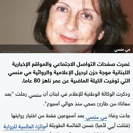
مي منسي
غمرت صفحات التواصل الاجتماعي والمواقع الإخبارية
اللبنانية موجة حزن لرحيل الإعلامية والروائية مي منسي
التي توفيت الليلة الماضية عن عمر ناهز 80 عاما.
وذكرت الوكالة الوطنية للإعلام في لبنان أن
رحلت "بعد
منسي
معاناة من طارئ صحي منذ حوالي أسبوع".
جاءت وفاة
بعد أسبوعين فقط من اختيار روايتها
مي منسي
(قتلت أ
لأحيا) ضمن القائمة الطويلة لـ
مي
جائزة العالمية للرواية