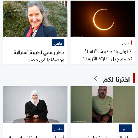
علوم
خاص
7 ثوان بلا جاذبية.. "ناسا"
حظر رسمي لطبيبة أسترالية
تحسم جدل "كارثة الأربعاء"
ووصفتها في مصر
اخترنا لكم
خاص
خاص
بطل الفيديو المؤثر: استعدت
أسماء علي.. أول قاضية يمنية