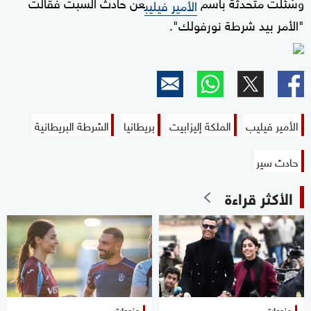
وسُئلت متحدثة باسم
عن حادث السبت فقالت
الأمير فيليب
"الأمر بيد شرطة نورفولك".
الأمير فيليب
الملكة إليزابيت
بريطانيا
الشرطة البريطانية
حادث سير
الأكثر قراءة
منوعات
منوعات