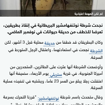
لم تكن المهمة اعتيادية
نجحت شرطة نوتنغهامشير البريطانية في إنقاذ بطريقين،
تعرضا للخطف من حديقة حيوانات في نوفمبر الماضي.
وكان البطريقان قد خطفا من
محلية قبل 3 أشهر، لكن
حديقة
نجحت في استعادتهما، واعتقال الرجل المتورط في
الشرطة
السرقة.
وأوضحت الشرطة أنها عثرت على الطائرين، المتحدرين من
أميركا الجنوبية، في قرية
يوم الأربعاء، مضيفة أنها
ستريلي
اعتقلت رجلا يبلغ من العمر 23 عاما، ويشتبه في تنفيذه عملية
السرقة.
وقال متحدث باسم شرطة
"قررنا التحرك بسرعة
نوتنغهامشير:
والبحث عن الطائرين، بدلا من إغلاق الملف بشكل نهائي".