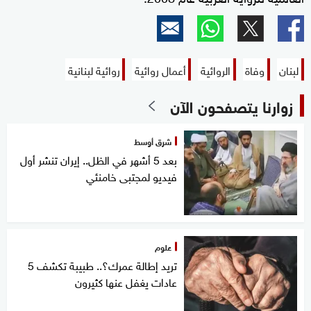
لبنان
وفاة
الروائية
أعمال روائية
روائية لبنانية
زوارنا يتصفحون الآن
شرق أوسط
بعد 5 أشهر في الظل.. إيران تنشر أول
فيديو لمجتبى خامنئي
علوم
تريد إطالة عمرك؟.. طبيبة تكشف 5
عادات يغفل عنها كثيرون