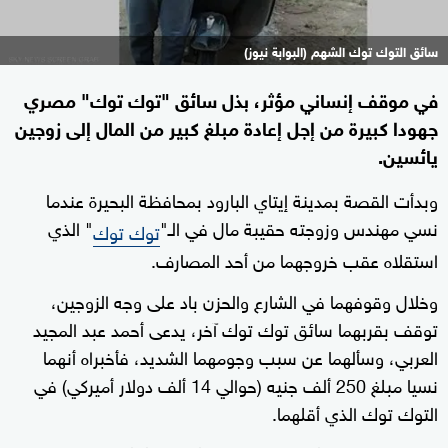
سائق التوك توك الشهم (البوابة نيوز)
في موقف إنساني مؤثر، بذل سائق "توك توك" مصري
جهودا كبيرة من إجل إعادة مبلغ كبير من المال إلى زوجين
يائسين.
وبدأت القصة بمدينة إيتاي البارود بمحافظة البحيرة عندما
نسي مهندس وزوجته حقيبة مال في الـ"
" الذي
توك توك
استقلاه عقب خروجهما من أحد المصارف.
وخلال وقوفهما في الشارع والحزن باد على وجه الزوجين،
توقف بقربهما سائق توك توك آخر، يدعى أحمد عبد المجيد
العربي، وسألهما عن سبب وجومهما الشديد، فأخبراه أنهما
نسيا مبلغ 250 ألف جنيه (حوالي 14 ألف دولار أميركي) في
التوك توك الذي أقلهما.