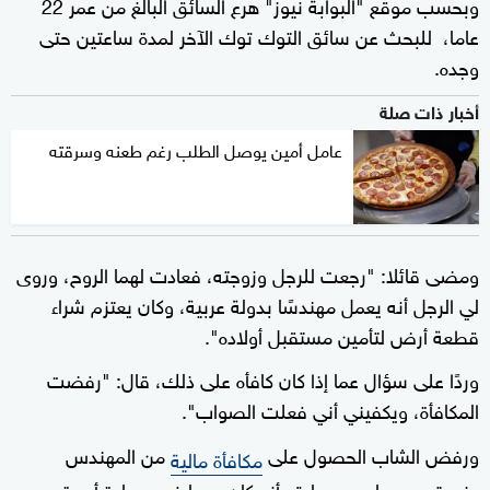
وبحسب موقع "البوابة نيوز" هرع السائق البالغ من عمر 22
عاما، للبحث عن سائق التوك توك الآخر لمدة ساعتين حتى
وجده.
أخبار ذات صلة
عامل أمين يوصل الطلب رغم طعنه وسرقته
ومضى قائلا: "رجعت للرجل وزوجته، فعادت لهما الروح، وروى
لي الرجل أنه يعمل مهندسًا بدولة عربية، وكان يعتزم شراء
قطعة أرض لتأمين مستقبل أولاده".
وردًا على سؤال عما إذا كان كافأه على ذلك، قال: "رفضت
المكافأة، ويكفيني أني فعلت الصواب".
ورفض الشاب الحصول على
من المهندس
مكافأة مالية
وزوجته، معربا عن سعادته أنه كان سببا فى سعادة أسرة،