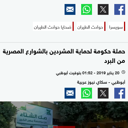
سويسرا
حوادث الطيران
ضحايا حوادث الطيران
حملة حكومة لحماية المشردين بالشوارع المصرية
من البرد
20 يناير 2019 - 01:52 بتوقيت أبوظبي
l
أبوظبي - سكاي نيوز عربية
0
seconds
of
0
seconds