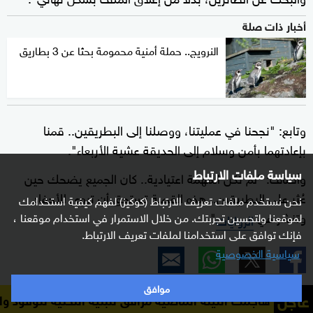
أخبار ذات صلة
النرويج.. حملة أمنية محمومة بحثا عن 3 بطاريق
وتابع: "نجحنا في عمليتنا، ووصلنا إلى البطريقين.. قمنا
بإعادتهما بأمن وسلام إلى الحديقة عشية الأربعاء".
سياسة ملفات الارتباط
وأضاف: "لم تكن المهمة اعتيادية.. كان الجميع يضحك حين
عُثِر على البطريقين.. هذه القصة تستحق أن تروى للأحفاد
نحن نستخدم ملفات تعريف الارتباط (كوكيز) لفهم كيفية استخدامك
وتنشر في
".
لموقعنا ولتحسين تجربتك. من خلال الاستمرار في استخدام موقعنا ،
الروايات
فإنك توافق على استخدامنا لملفات تعريف الارتباط.
سياسية الخصوصية
موافق
عاجل
لة الماضية مرافق للبنية التحتية للوقود والموانئ في أوديسا 
أخبار بريطانيا
بطاريق
إنقاذ بطريق
طيور البطريق