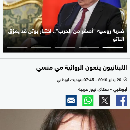
ضربة روسية "أصغر من الحرب".. اختبار بوتن قد يمزق
الناتو
اللبنانيون ينعون الروائية مي منسي
20 يناير 2019 - 07:45 بتوقيت أبوظبي
l
أبوظبي - سكاي نيوز عربية