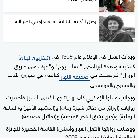
رحيل الأديبة اللبنانية العالمية إميلي نصر الله
وبدأت العمل في الإعلام عام 1959 في
)
(تلفزيون لبنان
كمذيعة ومعدة لبرنامجي "نساء اليوم" و"جرف على طريق
الزوال" ثم عملت في
كناقدة في شؤون الأدب
صحيفة النهار
والمسرح والموسيقى.
وبجانب عملها الإعلا
كان لها إنتاجها الأدبي المميز فأصدرت
مي
روايات (أوراق من دفاتر شجرة رمان) و(المشهد الأخير) و(الساعة
الرملية) و(حين يشق الفجر قميصه) و(تماثيل مصدعة).
ووصلت روايتها (أنتعل الغبار وأمشي) القائمة القصيرة للجائزة
العالمية للرواية العربية عام 2008.