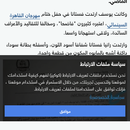
الماضي.
وكانت يوسف ارتدت فستانا في حفل ختام
مهرجان القاهرة
، اعتبره كثيرون "فاضحا"، ومخالفا للتقاليد والأعراف
السينمائي
السائدة، ولاقى استهجانا واسعا.
وارتدت رانيا فستانا شفافا أسود اللون، وأسفله بطانة سوداء
داكنة أشبه بالمايوه المكون من قطعة واحدة.
سياسة ملفات الارتباط
نحن نستخدم ملفات تعريف الارتباط (كوكيز) لفهم كيفية استخدامك
لموقعنا ولتحسين تجربتك. من خلال الاستمرار في استخدام موقعنا ،
فإنك توافق على استخدامنا لملفات تعريف الارتباط.
سياسية الخصوصية
موافق
سؤال عن فستان رانيا يوسف