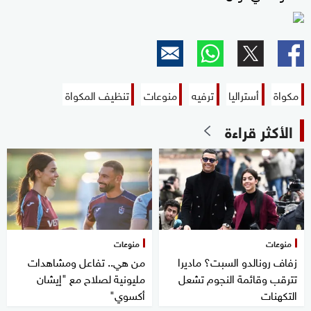
مكواة
أستراليا
ترفيه
منوعات
تنظيف المكواة
الأكثر قراءة
منوعات
منوعات
زفاف رونالدو السبت؟ ماديرا
من هي.. تفاعل ومشاهدات
تترقب وقائمة النجوم تشعل
مليونية لصلاح مع "إيشان
التكهنات
أكسوي"