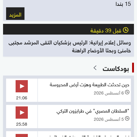
15 بندا
المزيد
قبل 39 دقيقة
l
وسائل إعلام إيرانية: الرئيس بزشكيان التقى المرشد مجتبى
خامنئ وبحثا الأوضاع الراهنة
بودكاست
حين تحدثت الطبيعة وهزت أرض المحروسة
6 أغسطس 2026
l
21:06
"السلطان المصري" في طرابزون التركي
5 أغسطس 2026
l
25:58
زينب الصغيرة.. القضية التي هزت الضمائر في