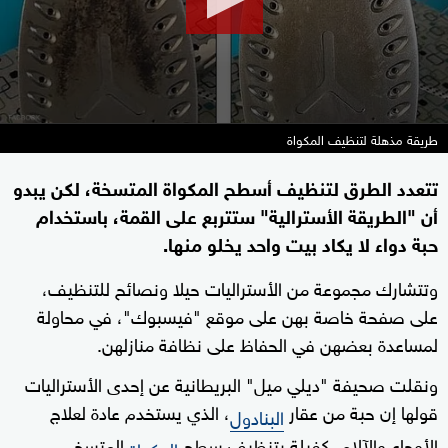
طريقة مذهلة لتنظيف المكواة
تتعدد الطرق لتنظيف أسطح المكواة المتسخة، لكن يبدو
أن "الطريقة الأسترالية" ستتربع على القمة، باستخدام
حبة دواء لا يكاد بيت واحد يخلو منها.
وتتشارك مجموعة من الأستراليات حيلا ونصائح للتنظيف،
على صفحة خاصة بهن على موقع "فيسبوك"، في محاولة
لمساعدة بعضهن في الحفاظ على نظافة منازلهن.
ونقلت صحيفة "ديلي ميل" البريطانية عن إحدى الأستراليات
قولها إن حبة من عقار
، الذي يستخدم عادة لعلاج
البنادول
الأوجاع والآلام، كفيلة بتنظيف سطح
المتسخ.
المكواة