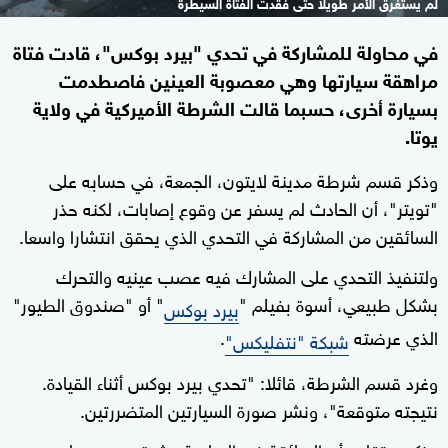
لم يستغرق الأمر طويلا حتى فقدت الفتاة السيطرة
في محاولة للمشاركة في تحدي "بيرد بوكس"، قادت فتاة
مراهقة سيارتها وهي معصوبة العينين فاصطدمت
بسيارة أخرى، حسبما قالت الشرطة الأميركية في ولاية
يوتا.
وذكر قسم شرطة مدينة لايتون، الجمعة، في حسابه على
"تويتر"، أن الحادث لم يسفر عن وقوع إصابات، لكنه حذر
السائقين من المشاركة في التحدي الذي يحقق انتشارا واسعا.
ولتنفيذ التحدي على المشارك فيه عصب عينيه والتحرك
بشكل طبيعي، أسوة بفيلم "
" أو "صندوق الطيور"
بيرد بوكس
الذي عرضته
.
شبكة "نتفليكس"
وغرد قسم الشرطة، قائلا: "تحدي بيرد بوكس أثناء القيادة.
نتيجته متوقعة"، ونشر صورة السيارتين المتضررتين.