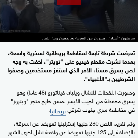
شرطيون "أغبياء".. يحذرون من السرقة ثم يخفون وجه اللص
تعرضت شرطة تابعة لمقاطعة بريطانية لسخرية واسعة،
بعدما نشرت مقطع فيديو على "تويتر"، أخفت به وجه
لص يسرق مسنا، الأمر الذي استفز مستخدمين وصفوا
الشرطيين بـ"الأغبياء".
وصورت اللقطات للنشال ويليان فيناتورو (48 عاما) وهو
يسرق محفظة من الجيب الأيسر لمسن خارج متجر "ويتروز"
في مقاطعة سري جنوب شرقي
.
بريطانيا
وتم تغريم اللص 280 جنيها إسترلينيا تعويضا عن السرقة،
بالإضافة إلى 125 جنيها تعويضا عن واقعة نشل أخرى الشهر