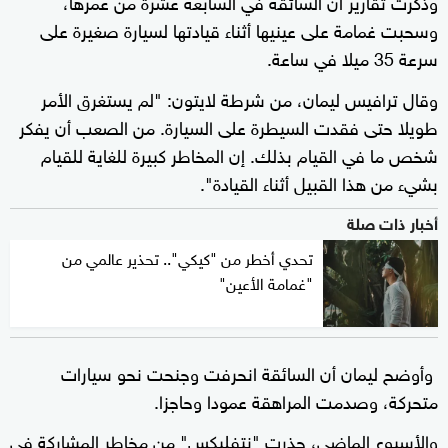
وذكرت تقارير أن السائقة في السابعة عشرة من عمرها،
وسحبت غمامة على عينيها أثناء قيادتها لسيارة صغيرة على
سرعة 35 ميلا في ساعة.
وقال ترافيس ليمان، من شرطة لايتون: "لم يستغرق الأمر
طويلا حتى فقدت السيطرة على السيارة. من الصعب أن يفكر
شخص ما في القيام بذلك. إن المخاطر كبيرة للغاية للقيام
بشيء من هذا القبيل أثناء القيادة".
أخبار ذات صلة
تحدي أخطر من "كيكي".. تحذير عالمي من
"غمامة الأعين"
وأوضح ليمان أن السائقة انحرفت وجنحت نحو سيارات
متحركة، وصدمت المراهقة عمودا وحاجزا.
والأسبوع الماضي، حذرت "نتفليكس" من مخاطر المشاركة في