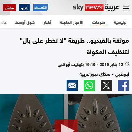
راديو
مباشر
الرئيسية
منوعات
الأخبار العاجلة
أخبار
شرق أوسط
عالم
موثقة بالفيديو.. طريقة "لا تخطر على بال"
لتنظيف المكواة
12 يناير 2019 - 19:19 بتوقيت أبوظبي
l
أبوظبي - سكاي نيوز عربية
0
seconds
of
2
minutes,
33
seconds