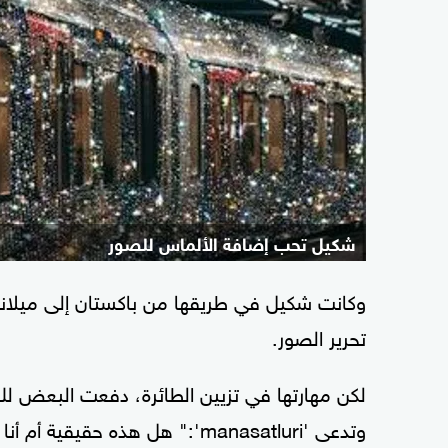
شكيل تحب إضافة الألماس للصور
وكانت شكيل في طريقها من باكستان إلى ميلانو
تحرير الصور.
لكن مهارتها في تزيين الطائرة، دفعت البعض ل
وتدعى 'manasatluri':" هل هذه حقيقية أم أنا أحلم؟ من فضلكم قولوا إنها حقيقية. إنها جميلة للغاية".