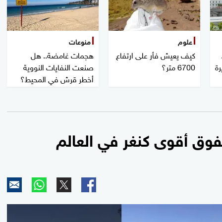
علوم
منوعات
كيف يعيش فأر على ارتفاع
هجمات غامضة.. هل
رة
6700 متر؟
صنعت النفايات النووية
أخطر قرش في المحيط؟
نفوق أقوى كنغر في العالم