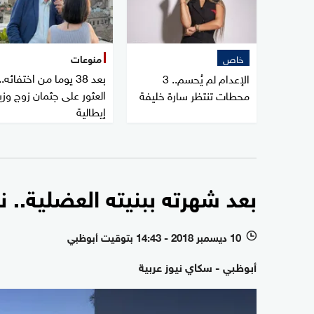
خاص
منوعات
بعد 38 يوما من اختفائه..
الإعدام لم يُحسم.. 3
العثور على جثمان زوج وزي
محطات تنتظر سارة خليفة
إيطالية
بعد شهرته ببنيته العضلية.. 
10 ديسمبر 2018 - 14:43 بتوقيت أبوظبي
l
أبوظبي - سكاي نيوز عربية