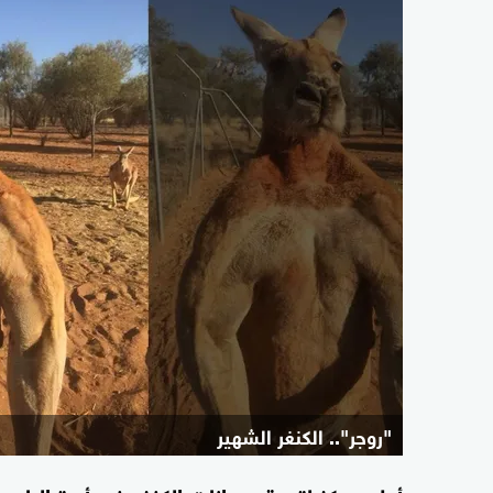
"روجر".. الكنغر الشهير