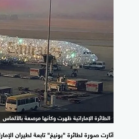
الطائرة الإماراتية ظهرت وكأنها مرصعة بالألماس
أثارت صورة لطائرة "بونيغ" تابعة لطيران الإم