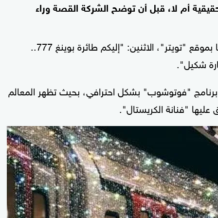
 حقيقية أم لا، قبل أن توضح الشركة القصة وراء
وقالت "طيران الإمارات" في تغريدة على حسابها بموقع "تويتر"، الاثنين: "إليكم طائرة بوينغ 777..
رة شكيل".
ى برنامج "فوتوشوب" بشكل احترافي، بحيث تظهر المعالم
عليها "فنانة الكريستال".