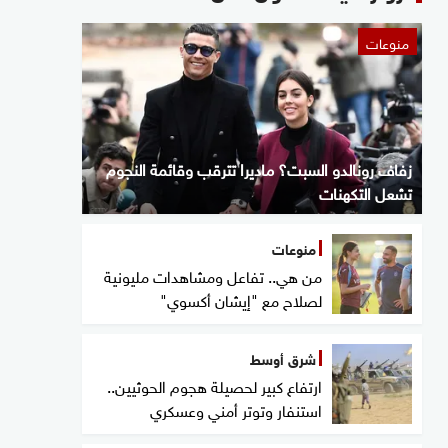
منوعات
زفاف رونالدو السبت؟ ماديرا تترقب وقائمة النجوم
تشعل التكهنات
منوعات
من هي.. تفاعل ومشاهدات مليونية
لصلاح مع "إيشان أكسوي"
شرق أوسط
ارتفاع كبير لحصيلة هجوم الحوثيين..
استنفار وتوتر أمني وعسكري