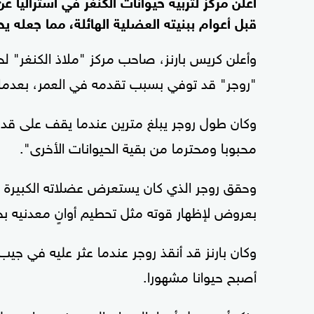
أعلن مركز لتربية حيوانات الكنغر في أستراليا 
قبل أعوام ببنيته العضلية الهائلة، مما جعله ي
وأعلن كريس بارنز، صاحب مركز "ملاذ الكنغر" لحم
"روجر" قد توفي بسبب تقدمه في العمر، بعدما بلغ 12 ع
وكان طول روجر يبلغ مترين عندما يقف على قدمي
محبوبا ومحترما من بقية الحيوانات الأخرى".
وحقق روجر الذي كان يستعرض عضلاته الكبيرة كلما
بعروض لإظهار قوته مثل تحطيم أوانٍ معدنيه بح
وكان بارنز قد أنقذ روجر عندما عثر عليه في جيب
أصبح حيوانا مشهورا.
يذكر أن معدل أعمار الحيوان المعروف بجرابه، يبلغ 10 أعوام تقريب