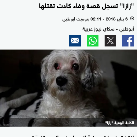
"زازا" تسجل قصة وفاء كادت تقتلها
6 يناير 2018 - 02:11 بتوقيت أبوظبي
l
أبوظبي - سكاي نيوز عربية
الكلبة الوفية "زازا"
أنقذت خدمات حماية الحيوان في المجر كلبة تدعى