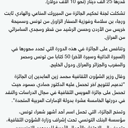
قدرها 25 ألف دينار (نحو 10 آلاف دولار).
تشكلت لجنة تحكيم الجائزة من المبروك المناعي والهادي ثابت
ورجاء بن سلامة وفوزية الصفار الزاوق من تونس وسميحة
خريس من الأردن وحسن الرشيد من قطر ومجدي السامرائي
من العراق.
وتنافس على الجائزة في هذه الدورة التي تحدد محورها في
(السيرة الذاتية وسيرة الآخر) 50 كتابا من تونس ومصر
والمغرب والجزائر والعراق ودول الخليج.
وقال وزير الشؤون الثقافية محمد زين العابدين إن الجائزة
"تدعيم لتتويج آخر تحصل عليه الدكتور حمادي صمود حيث
تحصل على جائزة العويس الثقافية في مجال الدراسات والنقد
في دورتها الخامسة عشرة بدولة الإمارات العربية المتحدة".
وتمنح الجائزة، التي تحمل اسم أحد أشهر شعراء تونس،
مؤسسة البنك التونسي تحت إشراف وزارة الشؤون الثقافية،
وتهدف إلى الاحتفاء بالأعمال الأدبية للمبدعين التونسيين