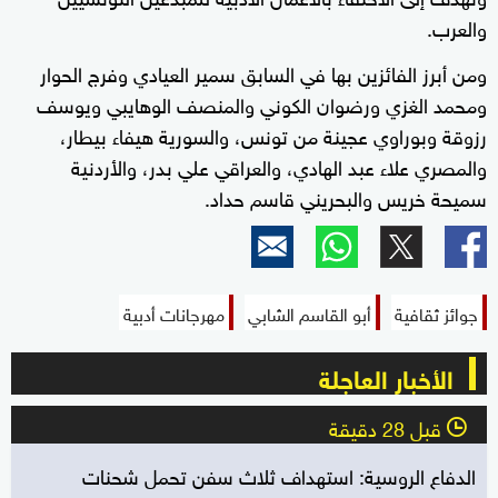
والعرب.
ومن أبرز الفائزين بها في السابق سمير العيادي وفرج الحوار
ومحمد الغزي ورضوان الكوني والمنصف الوهايبي ويوسف
رزوقة وبوراوي عجينة من تونس، والسورية هيفاء بيطار،
والمصري علاء عبد الهادي، والعراقي علي بدر، والأردنية
سميحة خريس والبحريني قاسم حداد.
جوائز ثقافية
أبو القاسم الشابي
مهرجانات أدبية
الأخبار العاجلة
قبل 28 دقيقة
l
الدفاع الروسية: استهداف ثلاث سفن تحمل شحنات