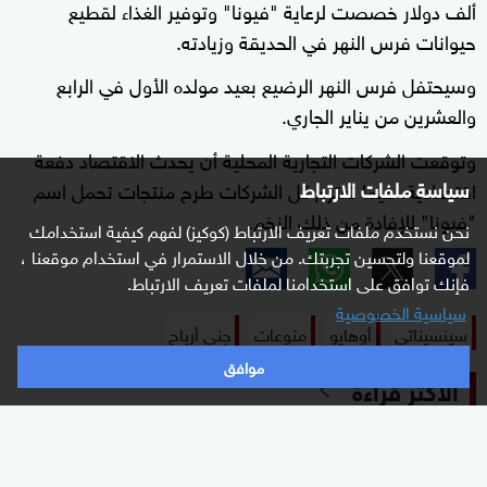
ألف دولار خصصت لرعاية "فيونا" وتوفير الغذاء لقطيع
حيوانات فرس النهر في الحديقة وزيادته.
وسيحتفل فرس النهر الرضيع بعيد مولده الأول في الرابع
والعشرين من يناير الجاري.
وتوقعت الشركات التجارية المحلية أن يحدث الاقتصاد دفعة
سياسة ملفات الارتباط
اقتصادية، فيما تعتزم كل الشركات طرح منتجات تحمل اسم
"فيونا" للإفادة من ذلك الزخم.
نحن نستخدم ملفات تعريف الارتباط (كوكيز) لفهم كيفية استخدامك
لموقعنا ولتحسين تجربتك. من خلال الاستمرار في استخدام موقعنا ،
فإنك توافق على استخدامنا لملفات تعريف الارتباط.
سياسية الخصوصية
سينسيناتي
أوهايو
منوعات
جني أرباح
موافق
الأكثر قراءة