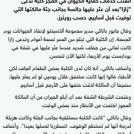
"زازا"بعد أن عثر عليها جالسة بجانب جثة مالكتها التي
توفيت قبل أسابيع. حسب رويترز.
وقال جابور باتاكي مدير مجموعة ألاتمينتو لإنقاذ الحيوانات يوم
الجمعة، إن الكلبة التي تبلغ من العمر تسعة أعوام وتدعى زازا
كانت تعاني من جفاف شديد عندما عثر عليها في شقة في
بودابست يوم الأربعاء لكنها الآن تتحسن.
وأضاف باتاكي، أنه كان لدى الكلبة بعض الطعام الجاف لكن
الأطباء قالوا إنها كانت ستنفق خلال يومين لو لم يعثر عليها،
مضيفا أن المالكة لاقت حتفها على الأرجح قبل أسابيع.
وفتحت الشرطة الشقة بعد أن أبلغ الجيران عن أن المالكة
العجوز اختفت عن الأنظار منذ بعض الوقت.
وقال باتاكي "كانت الكلبة مستلقية بجانب الجثة وكانت هزيلة
لدرجة أنها لم تستطع الوقوف. اضطررنا لحملها بعيدا". وأضاف
أن الكثير من الكلاب كانوا سيموتون على الأرجح بسبب مثل