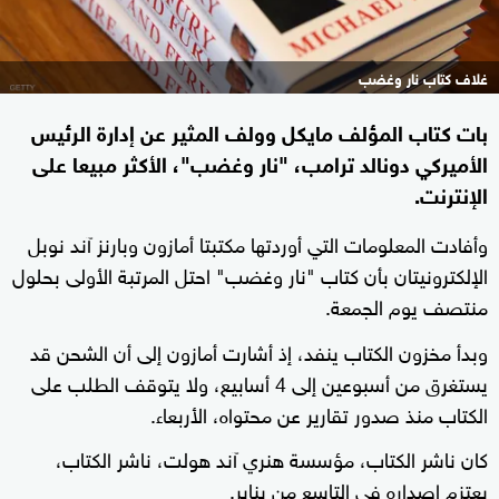
غلاف كتاب نار وغضب
بات كتاب المؤلف مايكل وولف المثير عن إدارة الرئيس
الأميركي دونالد ترامب، "نار وغضب"، الأكثر مبيعا على
الإنترنت.
وأفادت المعلومات التي أوردتها مكتبتا أمازون وبارنز آند نوبل
الإلكترونيتان بأن كتاب "نار وغضب" احتل المرتبة الأولى بحلول
منتصف يوم الجمعة.
وبدأ مخزون الكتاب ينفد، إذ أشارت أمازون إلى أن الشحن قد
يستغرق من أسبوعين إلى 4 أسابيع، ولا يتوقف الطلب على
الكتاب منذ صدور تقارير عن محتواه، الأربعاء.
كان ناشر الكتاب، مؤسسة هنري آند هولت، ناشر الكتاب،
يعتزم إصداره في التاسع من يناير.