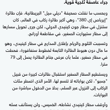
جراء عاصفة ثلجية قوية.
وبحسب ما نقلت صحيفة "ديلي ميل" البريطانية، فإن طائرة
"إيرباص إي 380"، وهي أكبر طائرة ركاب في العالم، كان
ستنزل في مطار جون كينيدي الدولي، لكن جرى تحويل مسارها
إلى مطار ستيوارت الصغير، في مقاطعة أورانج.
وتسببت الثلوج والرياح بإغلاق المدارج في مطار كينيدي، وهو
ما حال دون هبوط الطائرة التابعة لخطوط سنغافورة، فحطت
في مطار صغير، علما بأن عرض جناح الطائرة يصل إلى 79
مترا.
ويستطيع المطار الصغير استقبال طائرات كبيرة من قبيل
"جمبو"، لكن بواباته لا تتسع لها، الأمر الذي اضطر مئات
الركاب إلى النزول عبر السلم، بدلا من الدخول مباشرة من
البوابات.
وأوقف مطار كينيدي نشاطه، الخميس، ولن يستأنف عمله