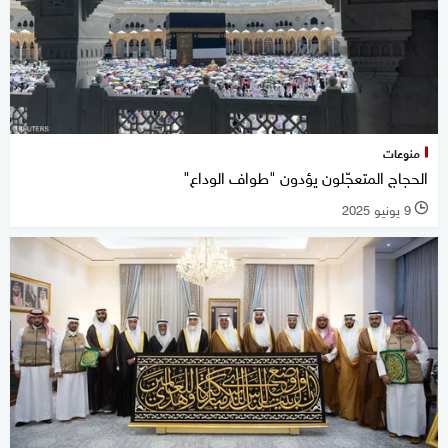
منوعات
الحجاج المتعجّلون يؤدون "طواف الوداع"
9 يونيو 2025
l