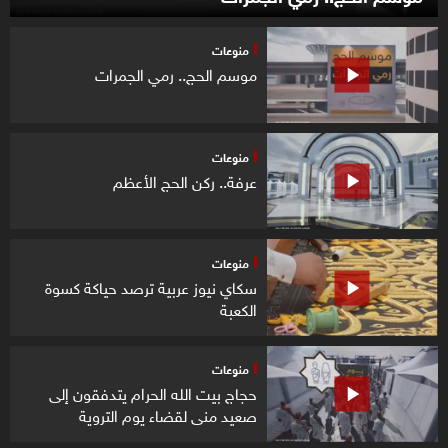
منوعات
موسم الحج.. رمي الجمرات
منوعات
عرفة.. ركن الحج الأعظم
منوعات
سكاي نيوز عربية ترصد حياكة كسوة
الكعبة
منوعات
حجاج بيت الله الحرام يتدفقون إلى
صعيد منى لقضاء يوم التروية