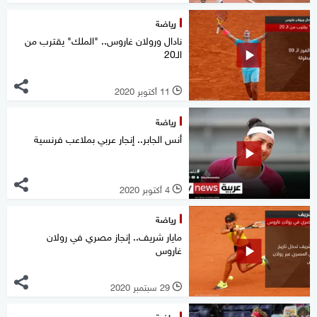
رياضة
نادال ورولان غاروس.. "الملك" يقترب من
الـ20
11 أكتوبر 2020
l
رياضة
أنس الجابر.. إنجار عربي بملاعب فرنسية
4 أكتوبر 2020
l
رياضة
مايار شريف.. إنجاز مصري في رولان
غاروس
29 سبتمبر 2020
l
رياضة