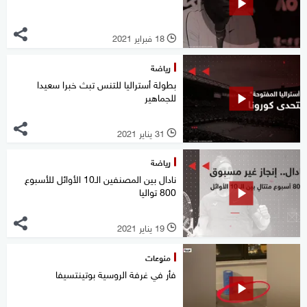
18 فبراير 2021
l
رياضة
بطولة أستراليا للتنس تبث خبرا سعيدا
للجماهير
31 يناير 2021
l
رياضة
نادال بين المصنفين الـ10 الأوائل للأسبوع
800 تواليا
19 يناير 2021
l
منوعات
فأر في غرفة الروسية بوتينتسيفا