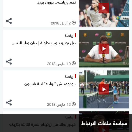
نجم ورياضة.. بيورن بورغ
2 أبريل 2018
l
رياضة
ديل بوترو يتوج ببطولة إنديان ويلز للتنس
19 مارس 2018
l
رياضة
جوكوفيتش "يواجه" ابنة تايسون
12 مارس 2018
l
رياضة
سياسة ملفات الارتباط
فيدرر بطلا في روتردام للمرة الثالثة بتاريخه