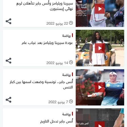
سيرينا ويليامز وأُنس جابر تتأهلان لربع
نهائي إيستبورن
22 يونيو 2022
l
رياضة
عودة سيرينا ويليامز بعد غياب عام
14 يونيو 2022
l
رياضة
أُُنس جابر.. تونسية وضعت اسمها بين كبار
التنس
7 يونيو 2022
l
رياضة
أُنس جابر تدخل التاريخ