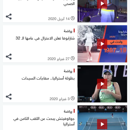
الصحي
14 أبريل 2020
l
رياضة
شارابوفا تعلن الاعتزال في عامها الـ 32
27 فبراير 2020
l
رياضة
بطولة أستراليا.. مفاجآت السيدات
3 فبراير 2020
l
رياضة
جوكوفيتش يبحث عن اللقب الثامن في
أستراليا