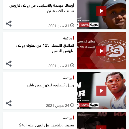
أوساكا مهددة بالاستبعاد من رولان غاروس
بسبب الصحفيين
31 مايو 2021
l
رياضة
انطلاق النسخة 125 من بطولة رولان
غاروس للتنس
31 مايو 2021
l
رياضة
رحيل أسطورة ليكرز إلجين بايلور
24 مارس 2021
l
رياضة
سيرينا ويليامز.. هل انتهى حلم الـ24