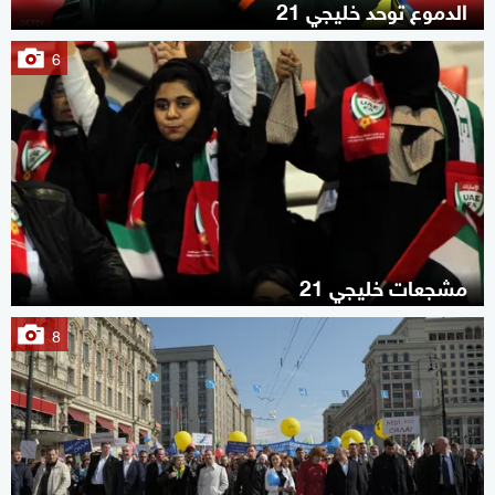
الدموع توحد خليجي 21
6
مشجعات خليجي 21
8