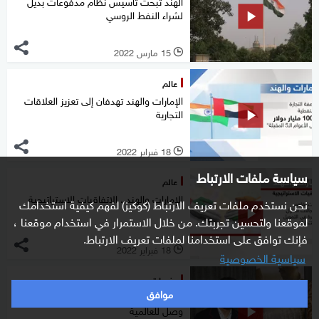
الهند تبحث تأسيس نظام مدفوعات بديل
لشراء النفط الروسي
15 مارس 2022
l
عالم
الإمارات والهند تهدفان إلى تعزيز العلاقات
التجارية
18 فبراير 2022
l
سياسة ملفات الارتباط
عالم
الإمارات والهند.. الاتفاقيات الاستراتيجية
نحن نستخدم ملفات تعريف الارتباط (كوكيز) لفهم كيفية استخدامك
لموقعنا ولتحسين تجربتك. من خلال الاستمرار في استخدام موقعنا ،
فإنك توافق على استخدامنا لملفات تعريف الارتباط.
18 فبراير 2022
l
سياسية الخصوصية
منوعات
موافق
فيلم 83.. قصة فريق الكريكيت الذي
وصل للعالمية