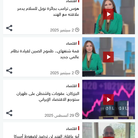
اقتصاد
هوس ترامب بجائزة نوبل للسلام يدمر
علاقته مع الهند
2 سبتمبر 2025
l
اقتصاد
قمة شنغهاي.. طموح الصين لقيادة نظام
عالمي جديد
2 سبتمبر 2025
l
اقتصاد
البزركان: عقوبات واشنطن على طهران
ستوجع الاقتصاد الإيراني
29 أغسطس 2025
l
اقتصاد
أبو عاقلة: الهند لن ترضخ لضغوط أميركا