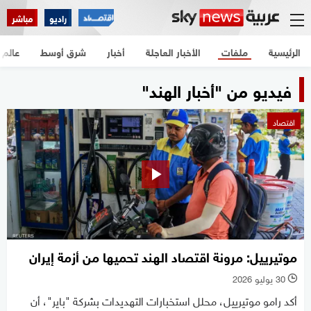
راديو
مباشر
الرئيسية
ملفات
الأخبار العاجلة
أخبار
شرق أوسط
عالم
فيديو من "أخبار الهند"
اقتصاد
موتيرييل: مرونة اقتصاد الهند تحميها من أزمة إيران
30 يوليو 2026
l
أكد رامو موتيرييل، محلل استخبارات التهديدات بشركة "باير"، أن