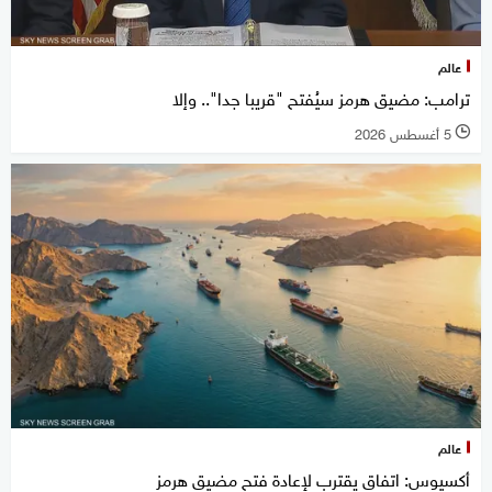
عالم
ترامب: مضيق هرمز سيُفتح "قريبا جدا".. وإلا
5 أغسطس 2026
l
عالم
أكسيوس: اتفاق يقترب لإعادة فتح مضيق هرمز