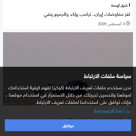
شرق أوسط
لغز مفاوضات إيران.. ترامب يؤكد والجميع ينفي
3 أغسطس 2026
l
سياسة ملفات الارتباط
نحن نستخدم ملفات تعريف الارتباط (كوكيز) لفهم كيفية استخدامك
لموقعنا ولتحسين تجربتك. من خلال الاستمرار في استخدام موقعنا ،
فإنك توافق على استخدامنا لملفات تعريف الارتباط.
سياسية الخصوصية
عالم
أميركا تخنق إيران بحرا.. اعتراض 48 سفينة
موافق
3 أغسطس 2026
l