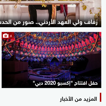
زفاف ولي العهد الأردني.. صور من الحد
8
حفل افتتاح "إكسبو 2020 دبي"
المزيد من الأخبار