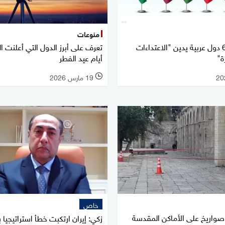
منوعات
بيان مشترك لـ6 دول عربية يدين "الاعتداءات
تعرف على أبرز الدول التي أعلنت ا
ة"
أيام عيد الفطر
19 مارس 2026
l
خاص
واريخ على الأماكن المقدسة
زكي: إيران ارتكبت خطأ استراتيجيا ب