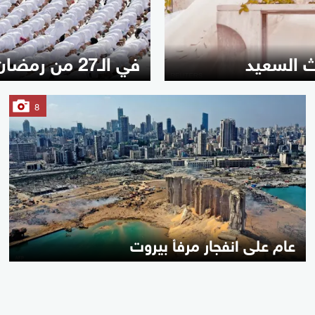
ث السعيد
في الـ27 من رمضان.. قلوب متراصة في الحرم المكي
8
عام على انفجار مرفأ بيروت