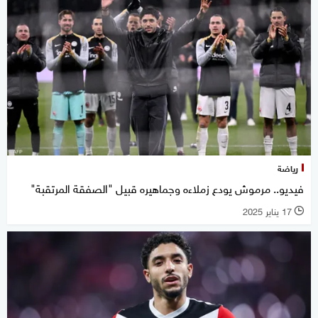
رياضة
فيديو.. مرموش يودع زملاءه وجماهيره قبيل "الصفقة المرتقبة"
17 يناير 2025
l