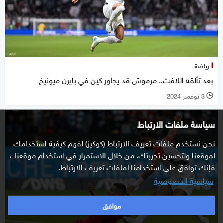
رياضة
بعد تألقه اللافت.. مرموش قد يجاور كين في بايرن ميونيخ
3 نوفمبر 2024
l
سياسة ملفات الارتباط
نحن نستخدم ملفات تعريف الارتباط (كوكيز) لفهم كيفية استخدامك
لموقعنا ولتحسين تجربتك. من خلال الاستمرار في استخدام موقعنا ،
فإنك توافق على استخدامنا لملفات تعريف الارتباط.
سياسية الخصوصية
موافق