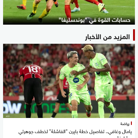
حسابات القوة في "بوندسليغا"
المزيد من الأخبار
رياضة
يامال وغافي.. تفاصيل خطة بايرن "الفاشلة" لخطف جوهرتي
برشلونة