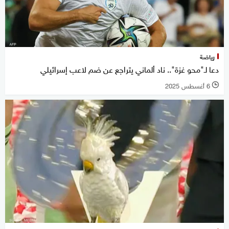
رياضة
دعا لـ"محو غزة".. ناد ألماني يتراجع عن ضم لاعب إسرائيلي
6 أغسطس 2025
l