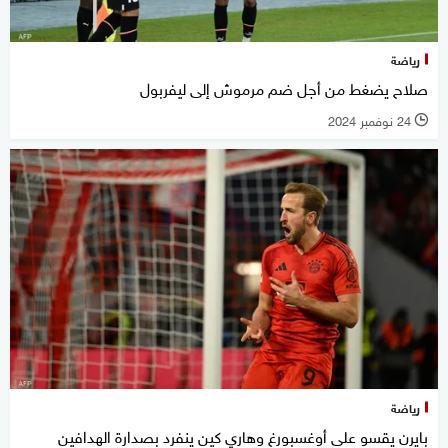
رياضة
صلاح يضغط من أجل ضم مرموش إلى ليفربول
24 نوفمبر 2024
l
رياضة
بايرن يقسو على أوغسبورغ وهاري كين ينفرد بصدارة الهدافين