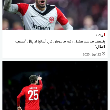
رياضة
بنصف موسم فقط.. رقم مرموش في ألمانيا لا يزال "صعب
المنال"
22 أبريل 2025
l