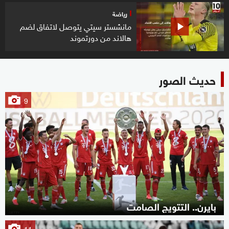
رياضة
مانشستر سيتي يتوصل لاتفاق لضم
هالاند من دورتموند
حديث الصور
9
بايرن.. التتويج الصامت
11