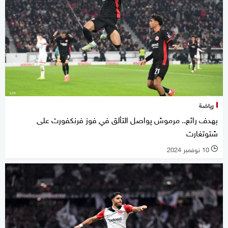
رياضة
بهدف رائع.. مرموش يواصل التألق في فوز فرنكفورت على
شتوتغارت
10 نوفمبر 2024
l