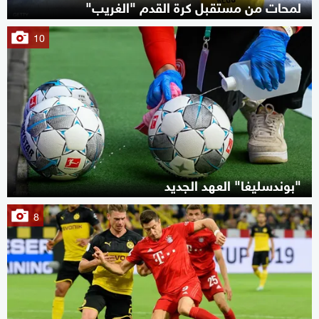
لمحات من مستقبل كرة القدم "الغريب"
10
"بوندسليغا" العهد الجديد
8