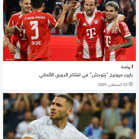
رياضة
بايرن ميونيخ "يتوحش" في افتتاح الدوري الألماني
23 أغسطس 2025
l