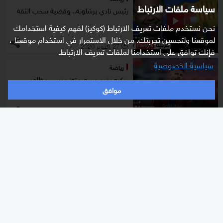
سياسة ملفات الارتباط
رئيس نادي برشلونة.. وقضية سحب الثقة
نحن نستخدم ملفات تعريف الارتباط (كوكيز) لفهم كيفية استخدامك
لموقعنا ولتحسين تجربتك. من خلال الاستمرار في استخدام موقعنا ،
27 أكتوبر 2020
l
فإنك توافق على استخدامنا لملفات تعريف الارتباط.
سياسية الخصوصية
رياضة
بيكيه يخرج عن صمته: ميسي مظلوم
موافق
25 أكتوبر 2020
l
رياضة
مواجهة ريال مدريد وبرشلونة.. ماسر اسم
"الكلاسيكو"؟
إلغاء
24 أكتوبر 2020
l
رياضة
بن رحمة في البريميرليغ.. بصمة "مسي