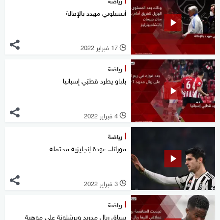
رياضة
أنشيلوتي مهدد بالإقالة
17 فبراير 2022
l
رياضة
بلباو يطرد قطبَي إسبانيا
4 فبراير 2022
l
رياضة
موراتا.. عودة إنجليزية محتملة
3 فبراير 2022
l
رياضة
سباق ريال مدريد وبرشلونة على موهبة