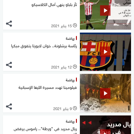
ثأر بلباو ينهي آمال الكلاسيكو
15 يناير 2021
l
رياضة
رئاسة برشلونة.. خوان لابورتا يتفوق مبكرا
12 يناير 2021
l
رياضة
فيلومينا تهدد مسيرة الليغا الإسبانية
9 يناير 2021
l
رياضة
ريال مدريد في "ورطة".. راموس يرفض
التمديد