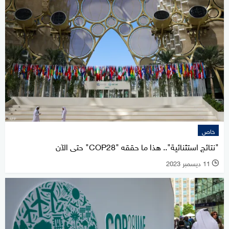
خاص
"نتائج استثنائية".. هذا ما حققه "COP28" حتى الآن
11 ديسمبر 2023
l