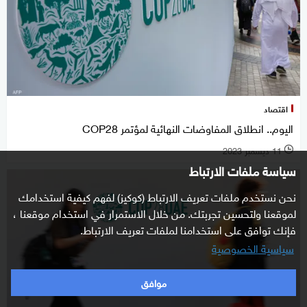
اقتصاد
اليوم.. انطلاق المفاوضات النهائية لمؤتمر COP28
11 ديسمبر 2023
l
سياسة ملفات الارتباط
نحن نستخدم ملفات تعريف الارتباط (كوكيز) لفهم كيفية استخدامك
لموقعنا ولتحسين تجربتك. من خلال الاستمرار في استخدام موقعنا ،
فإنك توافق على استخدامنا لملفات تعريف الارتباط.
سياسية الخصوصية
موافق