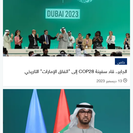
خاص
الجابر.. قاد سفينة COP28 إلى "اتفاق الإمارات" التاريخي
13 ديسمبر 2023
l