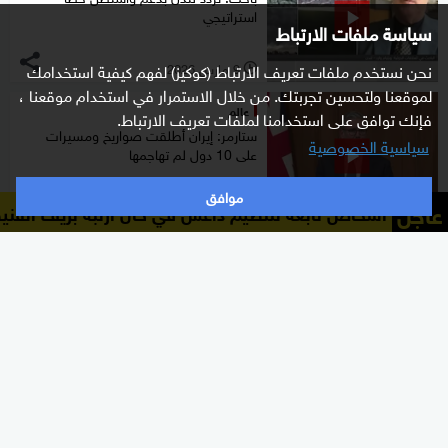
استراتيجي
سياسة ملفات الارتباط
9 مارس 2026
نحن نستخدم ملفات تعريف الارتباط (كوكيز) لفهم كيفية استخدامك
l
لموقعنا ولتحسين تجربتك. من خلال الاستمرار في استخدام موقعنا ،
عالم
فإنك توافق على استخدامنا لملفات تعريف الارتباط.
ستارمر: إيران أطلقت صواريخ ومسيرات
سياسية الخصوصية
على 10 دول لم تهاجمها
موافق
عاجل
6 مارس 2026
الداخلية السورية: توقيف خل
l
عالم
ستارمر: النهج الإيراني أصبح أكثر تهورا
وخطورة على المدنيين
إلغاء
3 مارس 2026
l
عالم
بريطانيا: الدبلوماسية أولا رغم التهديدات
الإيرانية