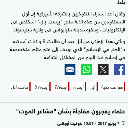
بلدا.
وقال أحد المدراء التنفيذيين بالشركة الأميركية إن أول
المستفيدين من هذه الآلة متجر "بيست باي" المختص في
الإلكترونيات، ومقره مدينة منيابولس في ولاية مينيسوتا.
ويأتي هذا الإعلان من أبل بعد أن طالبت 8 ولايات أميركية
بـ"الحق في الإصلاح" الذي يهدف إلى فتح متاجر متخصصة
في إصلاح هذا النوع من المشاكل الشائعة.
هواتف ذكية
أبل
آيفون
آيفون7
آيفون 8
هاتف أبل
علماء يفجرون مفاجأة بشأن "مشاعر الموت"
7 يونيو 2017 - 10:57 بتوقيت أبوظبي
l