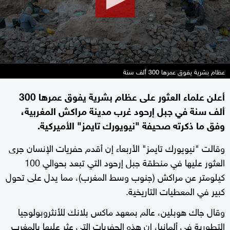
عظام بشرية يفوق عمرها 300 ألف سنة
أعلن علماء العثور على عظام بشرية يفوق عمرها 300
ألف سنة في جبل إرحود غرب مدينة مراكش المغربية،
وفق ما ذكرته صحيفة "نيويورك تايمز" الأميركية.
وقالت "نيويورك تايمز" الأربعاء إن أقدم حفريات الإنسان جرى
العثور عليها في منطقة جبل إرحود التي تبعد بحوالي 100
كيلومتر عن مراكش (جنوب وسط المغرب)، مما يدل على تحول
كبير في المعطيات التاريخية.
وقال جاك هوبلين، عالم بمعهد ماكس بلانك للأنثروبولوجيا
التطورية في ألمانيا، إن هذه الحفريات التي عثر عليها بالمغرب