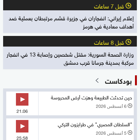
قبل 7 ساعات
l
إعلام إيراني: انفجاران في جزيرة قشم مرتبطان بعملية ضد
أهداف معادية في هرمز
قبل 8 ساعات
l
وزارة الصحة السورية: مقتل شخصين وإصابة 13 في انفجار
مركبة بمدينة جرمانا قرب دمشق
بودكاست
حين تحدثت الطبيعة وهزت أرض المحروسة
6 أغسطس 2026
l
21:06
"السلطان المصري" في طرابزون التركي
5 أغسطس 2026
l
25:58