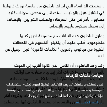
واستندت الدراسة، التي أجراها باحثون من جامعة نورث كارولينا
في تشابل هيل بالولايات المتحدة، إلى فحص مدونات كتبها
مصابون بأمراض مثل السرطان وتصلب الشرايين، بالإضافة
إلى سجناء محكوم عليهم بالإعدام.
وقارن الباحثون هذه البيانات مع مجموعة أخرى كتبها
متطوعون، طُلب منهم أن يتخيلوا أنفسهم في اللحظات
الأخيرة من حياتهم، وتدوين "الكلمات الأخيرة" قبل الرحيل عن
الدنيا.
وقد وجد الباحثون أن الناس الذي كانوا أقرب إلى الموت
بالفعل، استخدموا كلمات أكثر إيجابية، مقارنة مع أولئك
سياسة ملفات الارتباط
المتطوعين الذي أبدو تشاؤما وخوفا أكثر من الموقف ذاته.
نحن نستخدم ملفات تعريف الارتباط (كوكيز) لفهم كيفية استخدامك
وأشارت الدراسة التي نشرتها مجلة "علم النفس"، إلى أن
لموقعنا ولتحسين تجربتك. من خلال الاستمرار في استخدام موقعنا ،
المصابين بأمراض خطيرة والذين يواجهون الإعدام يركزون أكثر
فإنك توافق على استخدامنا لملفات تعريف الارتباط.
على أمور مثل الدين والأسرة، إذ يعتقد الباحثون أنها قد تساعد
سياسية الخصوصية