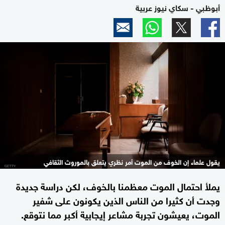
أبوظبي - سكاي نيوز عربية
يقول علماء إن الخوف من الموت أمر نظري يتعلق بالموروث الثقافي
يملأ احتمال الموت معظمنا بالخوف، لكن دراسة جديدة
وجدت أن كثيرا من الناس الذين يكونون على شفير
الموت، يعيشون تجربة مشاعر إيجابية أكبر مما نتوقع.