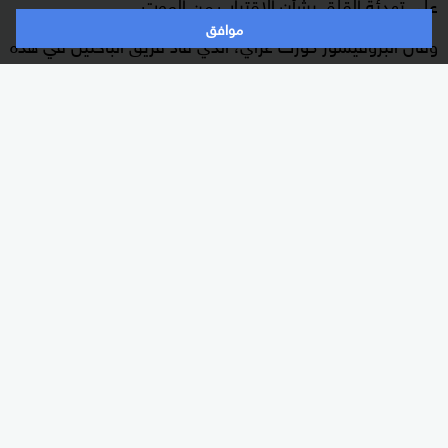
على تهدئة القلق بشأن الاقتراب من الموت.
موافق
وقال البروفيسور كورت غراي، الذي قاد فريق الباحثين في هذه
الدراسة، إن "البشر يتكيفون بشكل لا يصدق جسديا وعاطفيا
مع ظروف الحياة اليومية، سواء تعلق ذلك بالموت أم لا".
وأوضح الباحثون أن "التركيز على المفهوم السلبي للموت هو
أمر نظري يتعلق بالموروث الثقافي، لكن نتائجنا تشير إلى أن
الموت أكثر إيجابية مما يتوقعه الناس".
الموت
خطر الموت
شبح الموت
دراسة علمية
دراسة حديثة
الأكثر قراءة