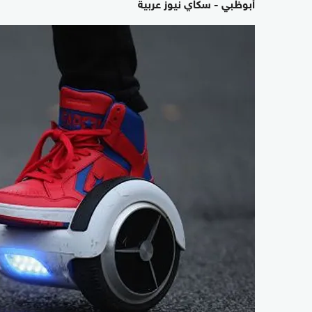
أبوظبي - سكاي نيوز عربية