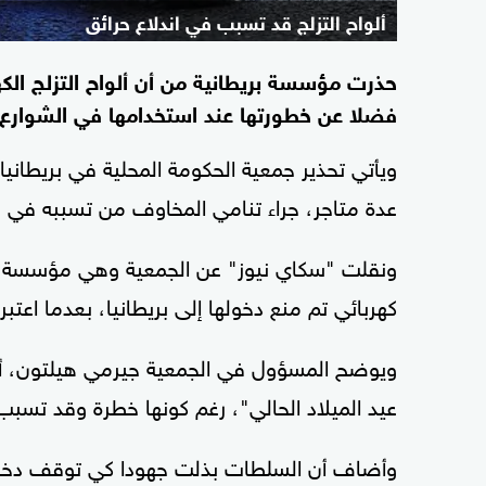
ألواح التزلج قد تسبب في اندلاع حرائق
حذرت مؤسسة بريطانية من أن ألواح التزلج الكهر
فضلا عن خطورتها عند استخدامها في الشوارع 
ويأتي تحذير جمعية الحكومة المحلية في بريطانيا ل
عدة متاجر، جراء تنامي المخاوف من تسببه في ح
كهربائي تم منع دخولها إلى بريطانيا، بعدما اعتبر 
ويوضح المسؤول في الجمعية جيرمي هيلتون، أن أل
عيد الميلاد الحالي"، رغم كونها خطرة وقد تسبب
وأضاف أن السلطات بذلت جهودا كي توقف دخول ألو