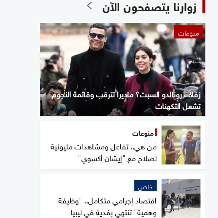
زوارنا يتصفحون الآن
منوعات
زفاف رونالدو السبت؟ ماديرا تترقب وقائمة النجوم
تشعل التكهنات
منوعات
من هي.. تفاعل ومشاهدات مليونية
لصلاح مع "إيشان أكسوي"
خاص
اقتصاد إجرامي متكامل.. "وظيفة
وهمية" تنتهي بفدية في ليبيا