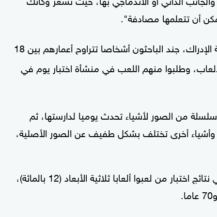
كن أن تتعلمها مصادفة".
ولمعرفة الطريقة التي قد تحسن بها نوعية اللعبة الإدراك، جند الباحثون أشخاصا تتراوح أعمارهم بين 18
الألعاب، وطلبوا منهم اللعب في منشأة اختبار يوم في
 سلسلة من الصور لأشياء تحدث يوميا لدارستها، ثم
وأشياء أخرى تختلف بشكل طفيف عن الصور الأصلية،
وأشار الباحثون إلى أن نسبة التحسن المسجلة في نتائج اختبار من لعبوا ألعابا ثلاثية الأبعاد (12 بالمائة)،