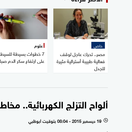
خاص
علوم
7 خطوات بسيطة للسيطر
مصر.. تحرك عاجل لوقف
على ارتفاع سكر الدم صبا
فعالية طبيبة أسترالية مثيرة
للجدل
ألواح التزلج الكهربائية.. مخاط
19 ديسمبر 2015 - 08:04 بتوقيت أبوظبي
l