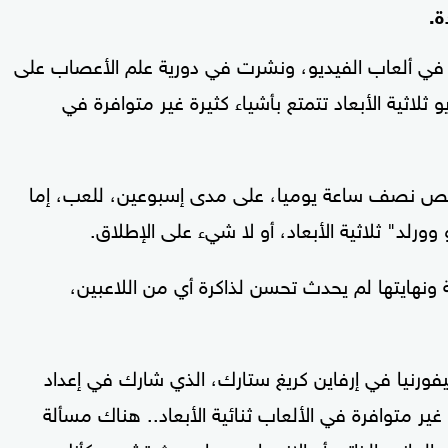
ة.
تي أجريت على 69 لاعبا مبتدئا في ألعاب الفيديو، ونشرت في دورية علم الأعصاب على
ثلاثية الأبعاد تتمتع بأشياء كثيرة غير متوافرة في
صيص نصف ساعة يوميا، على مدى إسبوعين، للعب، إما
و وورلد" ثلاثية الأبعاد، أو لا شيء على الإطلاق.
بة ونهايتها لم يحدث تحسن لذاكرة أي من اللاعبين،
فورنيا في إرفاين كريغ ستارك، الذي شارك في إعداد
رة غير متوافرة في الألعاب ثنائية الأبعاد.. هناك مسألة
والجانب الذاتي أو الاندماجي بها، حيث تشعر وكأنك