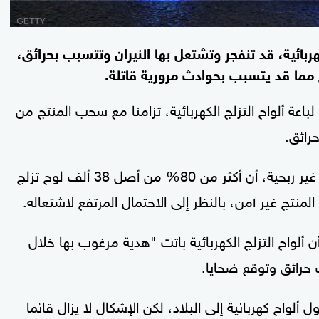
بائية، قد تنفجر وتشتعل بها النيران وتتسبب بحرائق،
مما قد يتسبب بحوادث مرورية قاتلة.
باعة ألواح التزلج الكهربائية، تزامنا مع سحب المنتج من
رائق.
ونقلت "سكاي نيوز" عن الجمعية وهي مؤسسة غير ربحية، أن أكثر من 80% من أصل 38 ألف لوح تزلج
المنتج غير آمن، بالنظر إلى الاحتمال المرتفع لاشتعاله.
واح التزلج الكهربائية باتت "هدية مرغوب بها خلال
 حرائق وتوقع ضحايا.
اح كهربائية إلى البلاد، لكن الإشكال لا يزال قائما