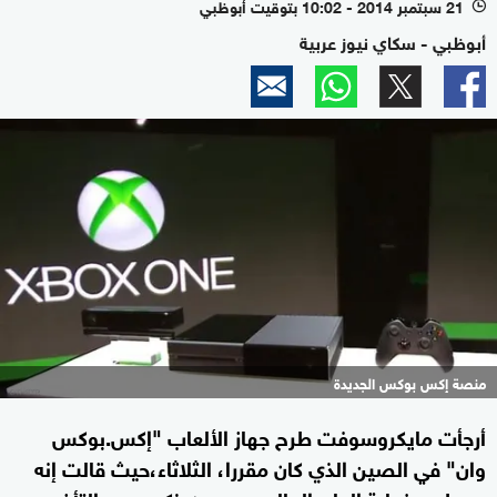
21 سبتمبر 2014 - 10:02 بتوقيت أبوظبي
l
أبوظبي - سكاي نيوز عربية
منصة إكس بوكس الجديدة
أرجأت مايكروسوفت طرح جهاز الألعاب "إكس.بوكس
وان" في الصين الذي كان مقررا، الثلاثاء،حيث قالت إنه