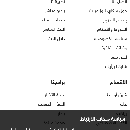
اتصل بنا
تطبيقاتنا
حول سكاي نيوز عربية
راديو مباشر
برنامج التدريب
ترددات القناة
الشروط والأحكام
البث المباشر
سياسة الخصوصية
دليل البث
وظائف شاغرة
أعلن معنا
شاركنا برأيك
الأقسام
برامجنا
شرق أوسط
غرفة الأخبار
عالم
السؤال الصعب
رياضة
رادار
سياسة ملفات الارتباط
الذكاء الاصطناعي
هجمة مرتدة
نحن نستخدم ملفات تعريف الارتباط (كوكيز) لفهم كيفية استخدامك