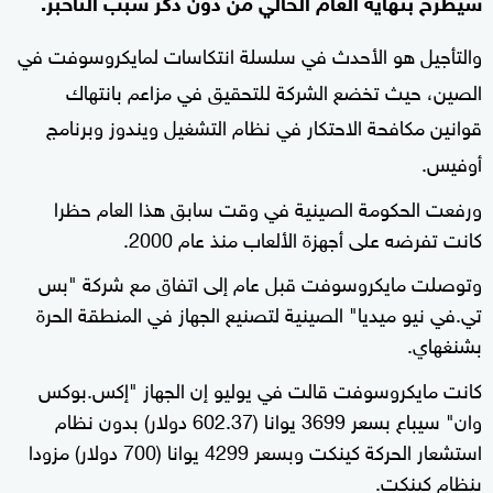
سيطرح بنهاية العام الحالي من دون ذكر سبب التأخبر.
والتأجيل هو الأحدث في سلسلة انتكاسات لمايكروسوفت في
الصين، حيث تخضع الشركة للتحقيق في مزاعم بانتهاك
قوانين مكافحة الاحتكار في نظام التشغيل ويندوز وبرنامج
أوفيس.
ورفعت الحكومة الصينية في وقت سابق هذا العام حظرا
كانت تفرضه على أجهزة الألعاب منذ عام 2000.
وتوصلت مايكروسوفت قبل عام إلى اتفاق مع شركة "بس
تي.في نيو ميديا" الصينية لتصنيع الجهاز في المنطقة الحرة
بشنغهاي.
كانت مايكروسوفت قالت في يوليو إن الجهاز "إكس.بوكس
وان" سيباع بسعر 3699 يوانا (602.37 دولار) بدون نظام
استشعار الحركة كينكت وبسعر 4299 يوانا (700 دولار) مزودا
بنظام كينكت.