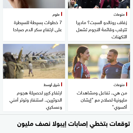
منوعات
علوم
زفاف رونالدو السبت؟ ماديرا
7 خطوات بسيطة للسيطرة
تترقب وقائمة النجوم تشعل
على ارتفاع سكر الدم صباحا
التكهنات
منوعات
شرق أوسط
من هي.. تفاعل ومشاهدات
ارتفاع كبير لحصيلة هجوم
مليونية لصلاح مع "إيشان
الحوثيين.. استنفار وتوتر أمني
أكسوي"
وعسكري
توقعات بتخطي إصابات إيبولا نصف مليون