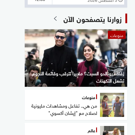
زوارنا يتصفحون الآن
منوعات
زفاف رونالدو السبت؟ ماديرا تترقب وقائمة النجوم
تشعل التكهنات
منوعات
من هي.. تفاعل ومشاهدات مليونية
لصلاح مع "إيشان أكسوي"
عالم