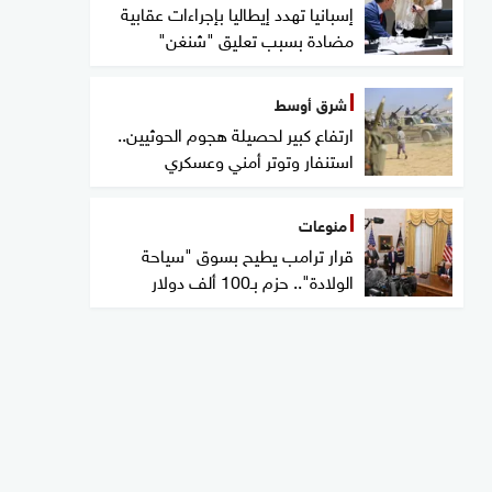
إسبانيا تهدد إيطاليا بإجراءات عقابية
مضادة بسبب تعليق "شنغن"
شرق أوسط
ارتفاع كبير لحصيلة هجوم الحوثيين..
استنفار وتوتر أمني وعسكري
منوعات
قرار ترامب يطيح بسوق "سياحة
الولادة".. حزم بـ100 ألف دولار