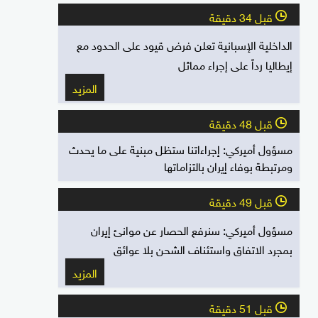
قبل 34 دقيقة
l
الداخلية الإسبانية تعلن فرض قيود على الحدود مع
إيطاليا رداً على إجراء مماثل
المزيد
قبل 48 دقيقة
l
مسؤول أميركي: إجراءاتنا ستظل مبنية على ما يحدث
ومرتبطة بوفاء إيران بالتزاماتها
قبل 49 دقيقة
l
مسؤول أميركي: سنرفع الحصار عن موانئ إيران
بمجرد الاتفاق واستئناف الشحن بلا عوائق
المزيد
قبل 51 دقيقة
l