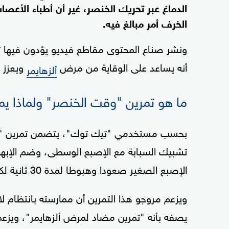
الدماغ عبر تحريك الخنصر، غير أن أطباء الأعصاب
الخرف أمر مبالغ فيه.
ونشر صناع المحتوى مقاطع فيديو يؤدون فيها ت
أنه يساعد على الوقاية من مرض
ويعزز ا
ألزهايمر
ما هو تمرين "وقت الخنصر" ولماذا يم
بحسب مستخدمي "تيك توك"، يتضمن تمرين "وق
تشبيك السبابة مع الإصبع الوسطى، وضم الإبها
الإصبع الصغير صعودا وهبوطا لمدة 30 ثانية لكل يد، وفق مجلة "هيلث".
ويزعم مروجو هذا التمرين أن ممارسته بانتظام 
يصفه بأنه "تمرين مضاد لمرض ألزهايمر"، ويزع