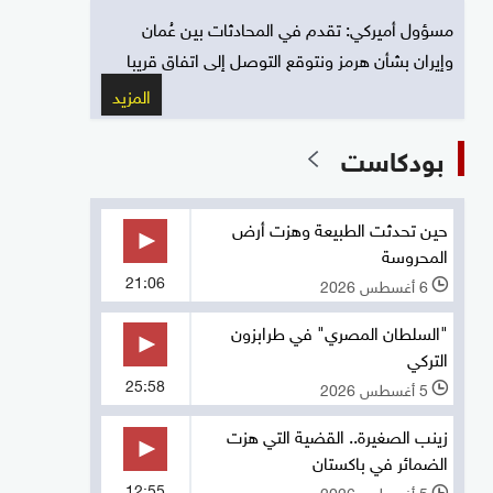
مسؤول أميركي: تقدم في المحادثات بين عُمان
وإيران بشأن هرمز ونتوقع التوصل إلى اتفاق قريبا
المزيد
بودكاست
حين تحدثت الطبيعة وهزت أرض
المحروسة
21:06
6 أغسطس 2026
l
"السلطان المصري" في طرابزون
التركي
25:58
5 أغسطس 2026
l
زينب الصغيرة.. القضية التي هزت
الضمائر في باكستان
12:55
5 أغسطس 2026
l