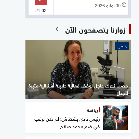
30 يوليو 2026
l
21:02
زوارنا يتصفحون الآن
خاص
مصر.. تحرك عاجل لوقف فعالية طبيبة أسترالية مثيرة
للجدل
رياضة
رئيس نادي بشكتاش: لم نكن نرغب
في ضم محمد صلاح