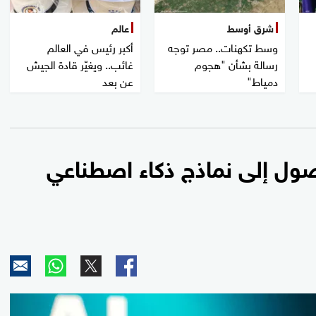
شرق أوسط
عالم
وسط تكهنات.. مصر توجه
أكبر رئيس في العالم
رسالة بشأن "هجوم
غائب.. ويغيّر قادة الجيش
دمياط"
عن بعد
صول إلى نماذج ذكاء اصطناعي