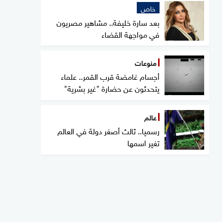
خاص
بعد سارة خليفة.. مشاهير مصريون
في مواجهة القضاء
منوعات
أجسام غامضة قرب القمر.. علماء
يتحدثون عن حضارة "غير بشرية"
عالم
رسميا.. ثالث أصغر دولة في العالم
تغير اسمها