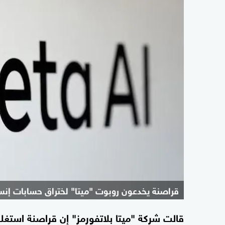
قراصنة يخدعون روبوت "ميتا" لختراق حسابات إنس
قالت شركة "ميتا بلاتفورمز" إن قراصنة استغل