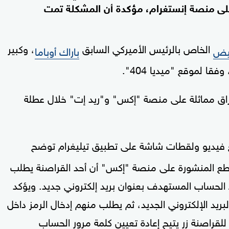
 على منصة إنستغرام، مؤكدة أن المشكلة تمت
الخاص بالرئيس الأميركي السابق
، وكبير
بيض
باراك أوباما
قا لموقع "ميديا 404".
ق مماثلة على منصة "إكس" و"ريد إت" خلال عطلة
يديو ولقطات شاشة على تطبيق تيليغرام توضح
قاطع المنشورة على منصة "إكس" أن أحد القراصنة يطلب
ط الحساب المستهدف بعنوان بريد إلكتروني جديد. ويؤكد
بريد الإلكتروني الجديد، ثم يطلب منهم إدخال الرمز داخل
للقراصنة زر يتيح إعادة تعيين كلمة مرور الحساب