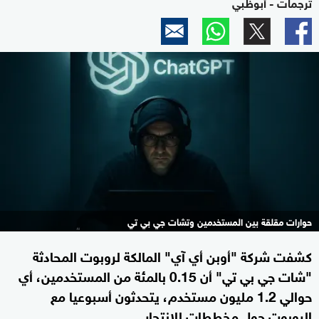
ترجمات - أبوظبي
حوارات مقلقة بين المستخدمين وتشات جي بي تي
كشفت شركة "أوبن أي آي" المالكة لروبوت المحادثة
"شات جي بي تي" أن 0.15 بالمئة من المستخدمين، أي
حوالي 1.2 مليون مستخدم، يتحدثون أسبوعيا مع
الروبوت حول مخططات للانتحار.