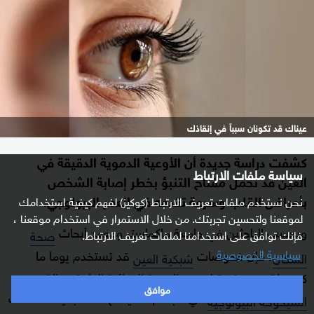
عيناك قد تكونان سبباً في إنقاذك
كشفت دراسة جديدة أن الأوعية الدموية الدقيقة في
سياسة ملفات الارتباط
العين قد تحمل مفتاح التنبؤ بخطر إصابة الشخص
بأمراض القلب وسرعة تقدمه في العمر البيولوجي.
نحن نستخدم ملفات تعريف الارتباط (كوكيز) لفهم كيفية استخدامك
لموقعنا ولتحسين تجربتك. من خلال الاستمرار في استخدام موقعنا ،
وبحسب الباحثين في جامعة ماكماستر ومعهد أبحاث
صحة
فإنك توافق على استخدامنا لملفات تعريف الارتباط.
، فإن فحوصات
قد تستخدم يوما ما
سياسية الخصوصية
السكان
شبكية العين
كوسيلة غير جراحية لتقييم الصحة الوعائية العامة وحالة
موافق
في الجسم، ما يفتح آفاقا جديدة للكشف
الشيخوخة البيولوجية