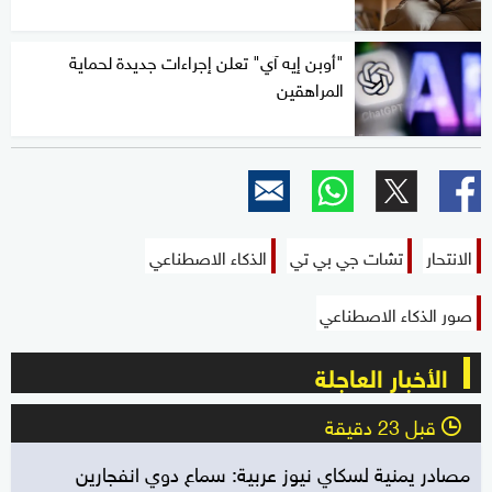
"أوبن إيه آي" تعلن إجراءات جديدة لحماية
المراهقين
الانتحار
تشات جي بي تي
الذكاء الاصطناعي
صور الذكاء الاصطناعي
الأخبار العاجلة
قبل 23 دقيقة
l
مصادر يمنية لسكاي نيوز عربية: سماع دوي انفجارين