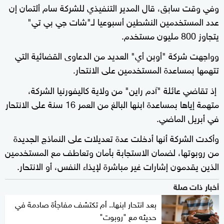
وفي وقت سابق، قال المدير التنفيذي للشركة سام ألتمان إن
عدد المستخدمين النشطين أسبوعيا لـ"شات جي بي تي"
يتجاوز 800 مليون مستخدم.
وواجهت شركة "أوبن أي" العديد من الدعاوى القضائية التي
تتهمها بمساعدة المستخدمين على الانتحار.
إذ تقاضي عائلة "آدم راين" من ولاية كاليفورنيا الشركة،
متهمة إياها بمساعدة ابنها البالغ من العمر 16 سنة على الانتحار
في أبريل الماضي.
وأكدت الشركة أنها أدخلت عدة تعديلات على النماذج الجديدة
من روبوتها، لضمان الاستجابة بأمان وتعاطف مع المستخدمين
الذين يقدمون إشارات غير مباشرة لإيذاء النفس، أو الانتحار.
أخبار ذات صلة
بعد انتحار ابنها.. أم تكتشف مفاجأة صادمة في
حديثه مع "روبوت"