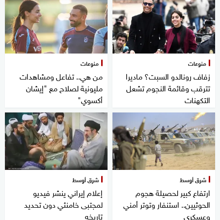
منوعات
منوعات
زفاف رونالدو السبت؟ ماديرا
من هي.. تفاعل ومشاهدات
تترقب وقائمة النجوم تشعل
مليونية لصلاح مع "إيشان
التكهنات
أكسوي"
شرق أوسط
شرق أوسط
ارتفاع كبير لحصيلة هجوم
إعلام إيراني ينشر فيديو
الحوثيين.. استنفار وتوتر أمني
لمجتبى خامنئي دون تحديد
وعسكري
تاريخه