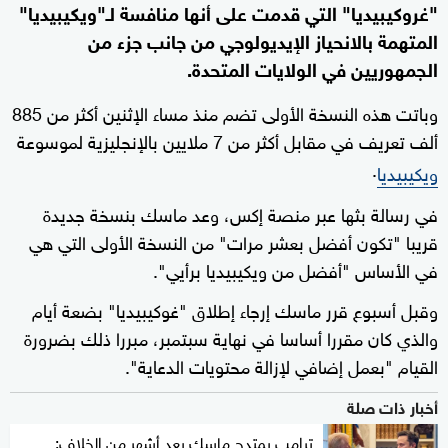
"غروكيبيديا" التي قدمت على أنها منافسة لـ"ويكيبيديا"
المتهمة بالانحياز الإيديولوجي من جانب جزء من
الجمهوريين في الولايات المتحدة.
وباتت هذه النسخة الأولى تضم منذ مساء الإثنين أكثر من 885
ألف تعريف في مقابل أكثر من 7 ملايين بالإنجليزية لموسوعة
.
ويكيبيديا
في رسالة بثها عبر منصة إكس، وعد ماسك بنسخة جديدة
قريبا "تكون أفضل بعشر مرات" من النسخة الأولى التي هي
في الأساس "أفضل من ويكيبيديا برأيي".
وقبل أسبوع قرر ماسك إرجاء إطلاق "غوكيبيديا" بضعة أيام
والذي كان مقررا أساسا في نهاية سبتمبر، مبررا ذلك بضرورة
القيام "بعمل إضافي لإزالة محتويات الدعاية".
أخبار ذات صلة
ترامب يمتدح ماسك بعد أشهر من الخلاف: