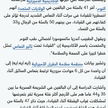
، أقر 41 بالمئة من البالغين في
أنهم
النوم
الولايات المتحدة
اضطروا للقيادة في مرات أثناء النعاس الشديد لدرجة تؤثر على
كفاءتهم في القيادة، من بينهم 50 بالمئة من الرجال و33
بالمئة من النساء.
ويقول الطبيب أندريا ماتسومورا أخصائي طب النوم
والمتحدث باسم الأكاديمية إن "القيادة تحت
تمثل
تأثير النعاس
خطرا كبيرا على الصحة والسلامة".
وتشير بيانات
(آيه.آيه.آيه) إلى
منظمة سلامة الطرق الأميركية
أن واحدة من كل 6 حوادث مرورية ترتبط بنعاس السائق أثناء
القيادة.
وأشارت الدراسة إلى أن البالغين في الشريحة العمرية ما بين
35 و44 عاما هم على الأرجح أكثر فئة عمرية تقر بتعرضها
لمشكلات غياب اليقظة أثناء القيادة، حيث ذكر 47 بالمئة من
أعضاء هذه الفئة تعرضهم لهذه المشكلة أثناء القيادة.