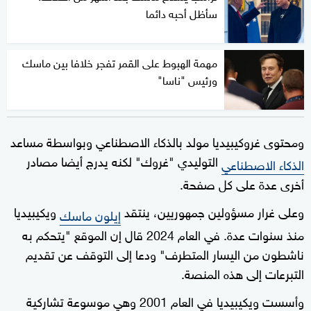
سأظل أحبه دائما
مهمة الهبوط على القمر تفجر خلافا بين ماسك
ورئيس "ناسا"
ومحتوى غروكيبيديا مولد بالذكاء الاصطناعي وبواسطة مساعد
التوليدي "غروك" لكنه يدرج أيضا مصادر
الذكاء الاصطناعي
أخرى عدة على كل صفحة.
وعلى غرار مسؤولين جمهوريين، ينتقد
ويكيبيديا
إيلون ماسك
منذ سنوات عدة. في العام 2024 قال إن الموقع "يتحكم به
ناشطون من اليسار المتطرف" ودعا إلى التوقف عن تقديم
التبرعات إلى هذه المنصة.
وأسست ويكيبيديا في العام 2001 وهي موسوعة تشاركية