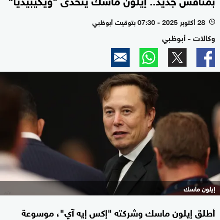
28 أكتوبر 2025 - 07:30 بتوقيت أبوظبي
l
وكالات - أبوظبي
إيلون ماسك
أطلق إيلون ماسك وشركته "إكس إيه آي"، موسوعة