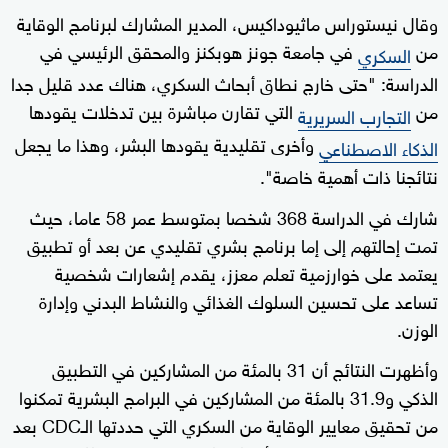
وقال نيستوراس ماثيوداكيس، المدير المشارك لبرنامج الوقاية
من
في جامعة جونز هوبكنز والمحقق الرئيسي في
السكري
الدراسة: "حتى خارج نطاق أبحاث السكري، هناك عدد قليل جدا
من
التي تقارن مباشرة بين تدخلات يقودها
التجارب السريرية
وأخرى تقليدية يقودها البشر، وهذا ما يجعل
الذكاء الاصطناعي
نتائجنا ذات أهمية خاصة".
شارك في الدراسة 368 شخصا بمتوسط عمر 58 عاما، حيث
تمت إحالتهم إلى إما برنامج بشري تقليدي عن بعد أو تطبيق
يعتمد على خوارزمية تعلم معزز، يقدم إشعارات شخصية
تساعد على تحسين السلوك الغذائي والنشاط البدني وإدارة
الوزن.
وأظهرت النتائج أن 31 بالمئة من المشاركين في التطبيق
الذكي و31.9 بالمئة من المشاركين في البرامج البشرية تمكنوا
من تحقيق معايير الوقاية من السكري التي حددتها الـCDC بعد