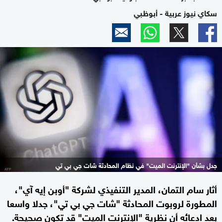
سكاي نيوز عربية - أبوظبي
جدل بشأن "الإنترنت الميت" في نظام المحادثة شات جي بي تي
أثار سام التمان، المدير التنفيذي لشركة "أوبن إيه آي"،
المطورة لروبوت المحادثة "شات جي بي تي"، جدلا واسعا
بعد ادعائه أن نظرية "الإنترنت الميت" قد تكون صحيحة.