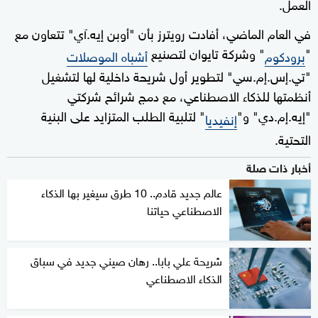
العمل.
في العام الماضي، أفادت رويترز بأن "أوبن إيه.آي" تتعاون مع
"
" وشركة تايوان لتصنيع
برودكوم
أشباه الموصلات
"تي.إس.إم.سي" لتطوير أول شريحة داخلية لها لتشغيل
أنظمتها للذكاء الاصطناعي، مع دمج شرائح شركتي
"إيه.إم.دي" و"
" لتلبية الطلب المتزايد على البنية
إنفيديا
التحتية.
أخبار ذات صلة
عالم جديد قادم.. 10 طرق سيغير بها الذكاء
الاصطناعي حياتنا
شريحة علي بابا.. رهان صيني جديد في سباق
الذكاء الاصطناعي