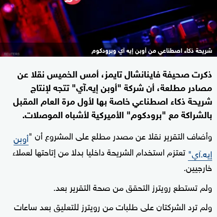
شريحة ذكاء اصطناعي من أوبن إيه آي وبرودكوم
ذكرت صحيفة فاينانشال تايمز، أمس الخميس نقلا عن
مصادر مطلعة، أن شركة "أوبن إيه.آي" تتجه لإنتاج
شريحة ذكاء اصطناعي خاصة بها لأول مرة العام المقبل
بالشراكة مع "برودكوم" الأميركية لأشباه الموصلات.
وأضاف التقرير نقلا عن مصدر مطلع على المشروع أن "
أوبن
تعتزم استخدام الشريحة داخليا بدلا من إتاحتها لعملاء
إيه.آي"
خارجيين.
ولم تستطع رويترز التحقق من صحة التقرير بعد.
ولم ترد الشركتان على طلبات من رويترز للتعليق بعد ساعات