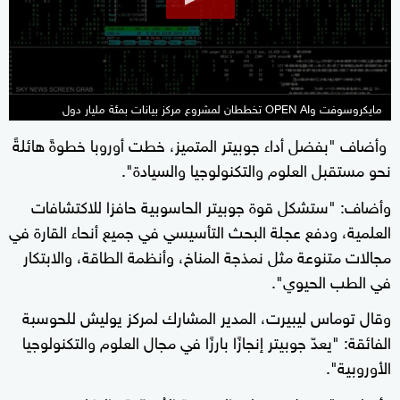
9
seconds
مايكروسوفت وOPEN AI تخططان لمشروع مركز بيانات بمئة مليار دول
وأضاف "بفضل أداء جوبيتر المتميز، خطت أوروبا خطوةً هائلةً
نحو مستقبل العلوم والتكنولوجيا والسيادة".
وأضاف: "ستشكل قوة جوبيتر الحاسوبية حافزا للاكتشافات
العلمية، ودفع عجلة البحث التأسيسي في جميع أنحاء القارة في
مجالات متنوعة مثل نمذجة المناخ، وأنظمة الطاقة، والابتكار
في الطب الحيوي".
وقال توماس ليبيرت، المدير المشارك لمركز يوليش للحوسبة
الفائقة: "يعدّ جوبيتر إنجازًا بارزًا في مجال العلوم والتكنولوجيا
الأوروبية".