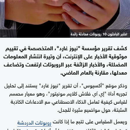
اختبر الباحثون 10 روبوتات محادثة رائدة
كشف تقرير مؤسسة "نيوز غارد"، المتخصصة في تقييم
موثوقية الأخبار على الإنترنت، أن وتيرة انتشار المعلومات
المضللة، والأخبار الزائفة عبر الروبوتات ارتفعت وتضاعف
معدلها، مقارنة بالعام الماضي.
وذكر موقع "أكسيوس"، أن تقرير "نيوز غارد" يستند إلى تحليل
تجريه أداة "إي آي فلاش كلايم مونيتور"، وهو معيار مصمم
لقياس كيفية تعامل الذكاء الاصطناعي مع الادعاءات الكاذبة
المثبتة، حول مواضيع مثيرة للجدل.
ويعمل المقياس على تتبع ما إذا كانت
روبوتات الدردشة
تستطيع كشف الأكاذيب، وتفنيدها أم أنها تستمر في تكرارها