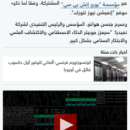
عبر
المشتركة، وفقا لما ذكره
مؤسسة "يورو إتش بي سي"
موقع "إنفيشن نيوز نتورك".
وصرح جنسن هوانغ، المؤسس والرئيس التنفيذي لشركة
نفيديا: "سيعزز جوبيتر الذكاء الاصطناعي والاكتشاف العلمي
والابتكار الصناعي بشكل كبير.
أخبار ذات صلة
كونسورتيوم فرنسي-ألماني لتوفير أول حاسوب
فائق في أوروبا
0
seconds
of
2
minutes,