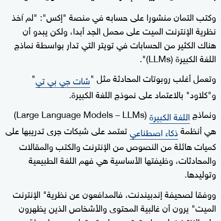
وكتب التمان منشورا على حسابه في منصة "إكس": "لم آخذ
نظرية الإنترنت الميت على محمل الجد أبدا، ولكن يبدو أن
هناك الكثير من الحسابات في تويتر التي تدار بواسطة نماذج
اللغة الكبيرة (LLMs)".
وتعمل أغلب روبوتات المحادثة مثل "
"
شات جي بي تي
و"كلاود" بالاعتماد على نموذج اللغة الكبيرة.
ونماذج
(Large Language Models – LLMs)
اللغة الكبيرة
هي أنظمة
تعتمد على شبكات جرى تدريبها على
ذكاء اصطناعي
كميات هائلة من النصوص من الإنترنت والكتب والمقالات
والمحادثات، وظيفتها الأساسية هي فهم اللغة الطبيعية
وتوليدها.
ووفقا لصحيفة إندبيندنت، فالمدافعون عن نظرية" الإنترنت
الميت" يرون أن غالبية المحتوى والأشخاص الذين يظهرون
على الإنترنت ليسوا حقيقيين، بل يتم توليدهم بواسطة