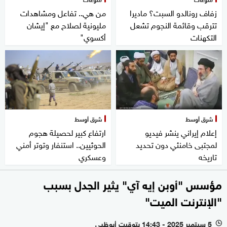
زفاف رونالدو السبت؟ ماديرا
من هي.. تفاعل ومشاهدات
تترقب وقائمة النجوم تشعل
مليونية لصلاح مع "إيشان
التكهنات
أكسوي"
شرق أوسط
شرق أوسط
إعلام إيراني ينشر فيديو
ارتفاع كبير لحصيلة هجوم
لمجتبى خامنئي دون تحديد
الحوثيين.. استنفار وتوتر أمني
تاريخه
وعسكري
مؤسس "أوبن إيه آي" يثير الجدل بسبب
"الإنترنت الميت"
5 سبتمبر 2025 - 14:43 بتوقيت أبوظبي
l