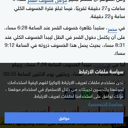
ساعات و27 دقيقة تقريبًا، فيما تبلغ فترة الخسوف الكلي
ساعة و22 دقيقة.
في
، ستبدأ ظاهرة خسوف القمر عند الساعة 6:28 مساء،
مصر
على أن يكتمل دخول القمر في الظل ليبدأ الخسوف الكلي عند
8:31 مساء، بحيث يصل هذا الخسوف ذروته في الساعة 9:12
مساءً.
أما في
، فيبدأ الخسوف الساعة 7:28 مساء، ويبلغ
الإمارات
سياسة ملفات الارتباط
أقصاه الساعة 10:11 مساء، وينتهي يوم الاثنين الساعة 00:55
صباحا.
نحن نستخدم ملفات تعريف الارتباط (كوكيز) لفهم كيفية استخدامك
لموقعنا ولتحسين تجربتك. من خلال الاستمرار في استخدام موقعنا ،
فإنك توافق على استخدامنا لملفات تعريف الارتباط.
سياسية الخصوصية
أخبار الفلك
قمر الدم
القمر الدموي
ظاهرة قمر الدم
موافق
عاجل
لمسيرات الانتحارية على المخا ومحيطها
مصادر يمنية لسكاي 
الدول العربية
ظاهرة فلكية
الخسوف الكلي
خسوف القمر