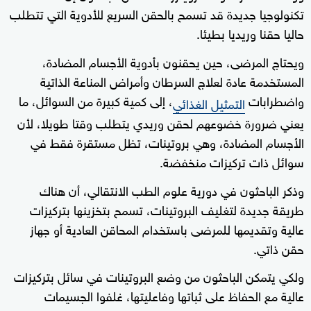
تكنولوجيا جديدة قد تسمح بالحقن السريع للأدوية التي تتطلب
حاليا حقنا وريديا بطيئا.
ويحتاج المرضى، حين يحقنون بأدوية الأجسام المضادة،
المستخدمة عادة لعلاج السرطان وأمراض المناعة الذاتية
واضطرابات
، إلى كمية كبيرة من السوائل، ما
التمثيل الغذائي
يعني ضرورة خضوعهم لحقن وريدي يتطلب وقتا طويلا، لأن
الأجسام المضادة، وهي بروتينات، تظل مستقرة فقط في
سوائل ذات تركيزات منخفضة.
وذكر الباحثون في دورية علوم الطب الانتقالي، أن هناك
طريقة جديدة لتغليف البروتينات، تسمح بتخزينها بتركيزات
عالية وتقديمها للمرضى باستخدام المحاقن العادية أو جهاز
حقن ذاتي.
ولكي يتمكن الباحثون من وضع البروتينات في سائل بتركيزات
عالية مع الحفاظ على ثباتها وفاعليتها، غلفوا الجسيمات