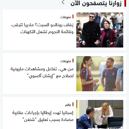
زوارنا يتصفحون الآن
منوعات
زفاف رونالدو السبت؟ ماديرا تترقب
وقائمة النجوم تشعل التكهنات
منوعات
من هي.. تفاعل ومشاهدات مليونية
لصلاح مع "إيشان أكسوي"
عالم
إسبانيا تهدد إيطاليا بإجراءات عقابية
مضادة بسبب تعليق "شنغن"