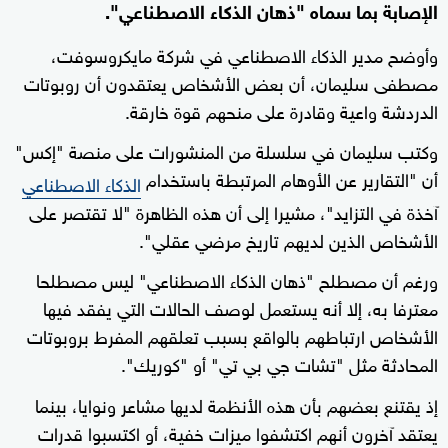
الإصابة بما سماه "ذهان الذكاء الاصطناعي".
وأوضح مدير الذكاء الاصطناعي في شركة مايكروسوفت،
مصطفى سليمان، أن بعض الأشخاص يعتقدون أن روبوتات
الدردشة واعية وقادرة على منحهم قوة خارقة.
وكتب سليمان في سلسلة من المنشورات على منصة "إكس"
أن "التقارير عن الأوهام المرتبطة باستخدام
الذكاء الاصطناعي
آخذة في التزايد"، مشيرا إلى أن هذه الظاهرة "لا تقتصر على
الأشخاص الذين لديهم تاريخ مرضي عقلي".
ورغم أن مصطلح "ذهان الذكاء الاصطناعي" ليس مصطلحا
معترفا به، إلا أنه يستعمل لوصف الحالات التي يفقد فيها
الأشخاص ارتباطهم بالواقع بسبب تعلقهم المفرط بروبوتات
المحادثة مثل "تشات جي بي تي" أو "كوريك".
إذ يقتنع بعضهم بأن هذه الأنظمة لديها مشاعر ونوايا، بينما
يعتقد آخرون أنهم اكتشفوا ميزات خفية، أو اكتسبوا قدرات