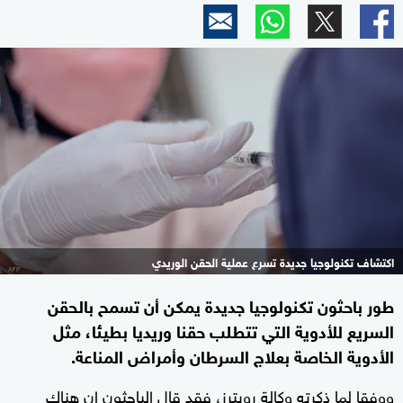
اكتشاف تكنولوجيا جديدة تسرع عملية الحقن الوريدي
طور باحثون تكنولوجيا جديدة يمكن أن تسمح بالحقن
السريع للأدوية التي تتطلب حقنا وريديا بطيئا، مثل
الأدوية الخاصة بعلاج السرطان وأمراض المناعة.
ووفقا لما ذكرته وكالة رويترز، فقد قال الباحثون إن هناك