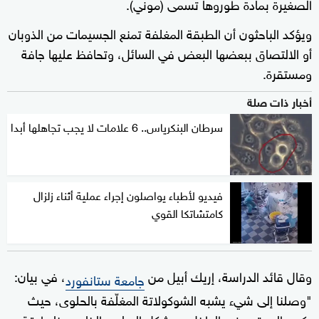
الصغيرة بمادة طوروها تسمى (موني).
ويؤكد الباحثون أن الطبقة المغلفة تمنع الجسيمات من الذوبان
أو الالتصاق ببعضها البعض في السائل، وتحافظ عليها جافة
ومستقرة.
أخبار ذات صلة
سرطان البنكرياس.. 6 علامات لا يجب تجاهلها أبدا
فيديو لأطباء يواصلون إجراء عملية أثناء زلزال
كامتشاتكا القوي
وقال قائد الدراسة، إريك أبيل من
، في بيان:
جامعة ستانفورد
"وصلنا إلى شيء يشبه الشوكولاتة المغلّفة بالحلوى، حيث
يكون البروتين في الداخل، ويشكل البوليمر الخاص بنا طبقة