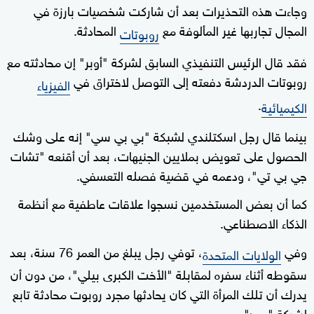
وجاءت هذه التحذيرات بعد أن شاركت شخصيات بارزة في
المجال تجاربها غير المألوفة مع
المحادثة.
روبوتات
فقد قال الرئيس التنفيذي السابق لشركة "أوبر" إن محادثته مع
روبوتات الدردشة دفعته إلى التوصل لاختراق في
الفيزياء
.
الكيميائية
بينما قال رجل اسكتلندي لشبكة "بي بي سي" إنه على وشك
الحصول على تعويض بملايين الجنيهات، بعد أن أقنعه "تشات
جي بي تي"، ودعمه في قضية فصله التعسفي.
كما أن بعض المستخدمين نسجوا علاقات عاطفية مع أنظمة
الذكاء الاصطناعي.
وفي
، توفي رجل يبلغ من العمر 76 سنة، بعد
الولايات المتحدة
سقوطه أثناء سفره لمقابلة "الأخت الكبرى بيلي"، من دون أن
يدرك أن تلك المرأة التي كان يحادثها مجرد روبوت محادثة تابع
لشركة "
".