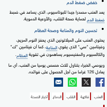
خفض ضغط الدم
يعد العنب مصدرا جيدا للبوتاسيوم، الذي يساعد في ضبط
لحماية صحة القلب، والأوعية الدموية.
ضغط الدم
تحسين النوم والمناعة وصحة العظام
يحتوي العنب على الميلاتونين الذي يحفز النوم المريح،
وفيتامين "سي" الذي يقوي
، كما أن فيتامين "ك"
المناعة
والكالسيوم والمغنيسيوم يساهمون في تقوية
.
العظام
ويوصي الخبراء بتناول ثلاث حصص يوميا من العنب، أي ما
يعادل 126 غراما من أجل الحصول على فوائده.
العنب
فاكهة
القلب
الدماغ
أخبار الصحة