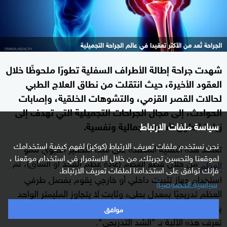
الجراحة تُعد من الأكثر تعقيدا في عالم الجراحة التجميلية
شهدت جراحة إطالة الأطراف السفلية تطورًا ملحوظًا خلال
العقود الأخيرة، حيث انتقلت من نطاق العلاج الطبي
لحالات القصر القزمي، والتشوهات الخلقية، وإصابات
الحوادث، إلى مجال الجراحات التجميلية التي تهدف إلى
زيادة الطول لأسباب جمالية ونفسية.
سياسة ملفات الارتباط
نحن نستخدم ملفات تعريف الارتباط (كوكيز) لفهم كيفية استخدامك
تعتمد هذه التقنية المعقدة على مبدأ التحفيز الحيوي لنمو
لموقعنا ولتحسين تجربتك. من خلال الاستمرار في استخدام موقعنا ،
من خلال قطع العظم (عادة عظم الفخذ أو الساق)، ثم
العظم
فإنك توافق على استخدامنا لملفات تعريف الارتباط.
استخدام جهاز تثبيت داخلي أو خارجي يقوم بفصل طرفي
سياسية الخصوصية
العظم تدريجيًا بمعدل بطيء وثابت لا يتجاوز المليمتر الواحد
يوميًا، مما يسمح بتكوين نسيج عظمي جديد في الفراغ الناتج.
موافق
تعرف هذه الآلية بـ "الشد التدريجي".