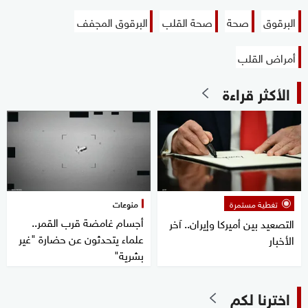
البرقوق
صحة
صحة القلب
البرقوق المجفف
أمراض القلب
الأكثر قراءة
تغطية مستمرة
منوعات
أجسام غامضة قرب القمر..
التصعيد بين أميركا وإيران.. آخر
علماء يتحدثون عن حضارة "غير
الأخبار
بشرية"
اخترنا لكم