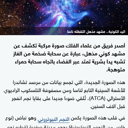
اليد الكونية.. مشهد مذهل التقطته ناسا
أصدر فريق من علماء الفلك صورة مركبة تكشف عن
مشهد كوني مذهل، عبارة عن سحابة ضخمة من الغاز
تشبه يدا بشرية تمتد عبر الفضاء باتجاه سحابة حمراء
متوهجة.
هذه الصورة الجديدة، التي تجمع بيانات من مرصد تشاندرا
للأشعة السينية التابع لناسا ومن مصفوفة التلسكوب الراديوي
الأسترالي (ATCA)، تُلقي ضوءا جديدا على بقايا نجم انفجر
قبل آلاف السنين.
في قلب هذه الصورة يكمن
وهو نباض (نوع
النجم النيوتروني
خاص من النجوم النيوترونية) بحجم مدينة صغيرة (قطره نحو