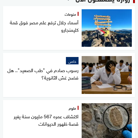
منوعات
أسماء جلال ترفع علم مصر فوق قمة
كليمنجارو
خاص
رسوب صادم في "طب الصعيد".. هل
فضح غش الثانوية؟
علوم
اكتشاف عمره 567 مليون سنة يغير
قصة ظهور الحيوانات