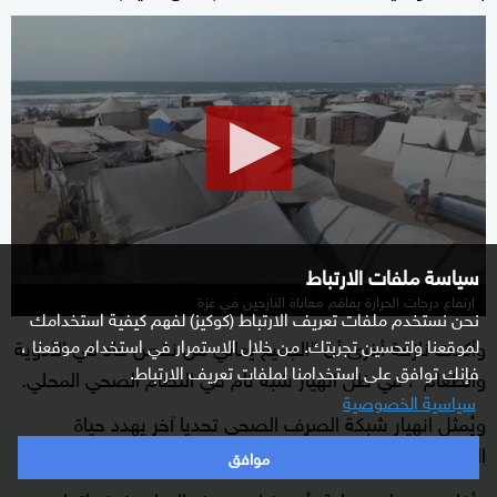
0
seconds
of
0
seconds
سياسة ملفات الارتباط
ارتفاع درجات الحرارة يفاقم معاناة النازحين في غزة
نحن نستخدم ملفات تعريف الارتباط (كوكيز) لفهم كيفية استخدامك
وأكدت نازحة أخرى أن "الجميع يعاني من نقص حاد في الأدوية
لموقعنا ولتحسين تجربتك. من خلال الاستمرار في استخدام موقعنا ،
فإنك توافق على استخدامنا لملفات تعريف الارتباط.
والطعام"، في ظل انهيار شبه تام في النظام الصحي المحلي.
سياسية الخصوصية
ويُمثل انهيار شبكة الصرف الصحي تحديا آخر يهدد حياة
السكان، حيث تحولت برك المياه الراكدة إلى بؤر للأوبئة.
موافق