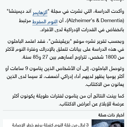
وأكدت الدراسة، التي نشرت في مجلة "
آند ديمينشا"
ألزهايمر
(Alzheimer’s & Dementia)، أن
مرتبط
النوم المفرط
بانخفاض في القدرات الإدراكية لدى الأفراد.
وبحسب تقرير نشره موقع "بريڤينشن"، فقد اعتمد الباحثون
في هذه الدراسة على بيانات تتعلق بالإدراك وفترة النوم لأكثر
من 1800 شخص، تتراوح أعمارهم بين 27 و85 سنة.
وتوصل الباحثون، إلى أن الأشخاص الذين ينامون 9 ساعات أو
أكثر يوميا يظهر لديهم أداء إدراكي أضعف، لا سيما لدى الذين
يعانون من الاكتئاب.
كما بينت النتائج أن من ينامون لفترات طويلة يكونون أكثر
عرضة للإبلاغ عن أعراض الاكتئاب.
أخبار ذات صلة
3 ليالٍ من قلة النوم كفيلة برفع خطر الإصابة