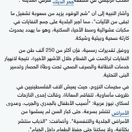
جحر الديك
وأشار النبيه إلى أن "شح الوقود يزيد من صعوبة تشغيل ما
تبقى من الآليات"، مما أجبر البلدية على جمع النفايات في
مكبات عشوائية وسط الأحياء السكنية، وهو ما يهدد بحدوث
كارثة صحية وبيئية وشيكة.
ووفق تقديرات رسمية، فإن أكثر من 250 ألف طن من
النفايات تراكمت في القطاع خلال الأشهر الأخيرة، نتيجة لانهيار
خدمات النظافة والصرف الصحي تحت وطأة الحصار وتدمير
البنى التحتية.
في مخيمات النزوح، حيث يعيش آلاف الفلسطينيين في
ظروف مأساوية، تتفاقم المعاناة. وقالت إحدى النازحات
لسكاي نيوز عربية: "أُصيب الأطفال بالجدري والجرب، وعدوى
تنتشر بسرعة، حتى كبار السن لم يسلموا من
الأمراض
الأمراض الجلدية والتنفسية". وأضافت: "الذباب منتشر
بكثافة، ولا يمكننا حتى حفظ الطعام داخل الخيام".