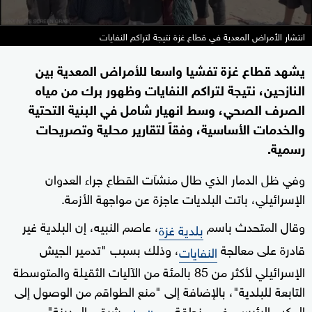
انتشار الأمراض المعدية في قطاع غزة نتيجة لتراكم النفايات
يشهد قطاع غزة تفشيا واسعا للأمراض المعدية بين
النازحين، نتيجة لتراكم النفايات وظهور برك من مياه
الصرف الصحي، وسط انهيار شامل في البنية التحتية
والخدمات الأساسية، وفقاً لتقارير محلية وتصريحات
رسمية.
وفي ظل الدمار الذي طال منشآت القطاع جراء العدوان
الإسرائيلي، باتت البلديات عاجزة عن مواجهة الأزمة.
وقال المتحدث باسم
، عاصم النبيه، إن البلدية غير
بلدية غزة
قادرة على معالجة
، وذلك بسبب "تدمير الجيش
النفايات
الإسرائيلي لأكثر من 85 بالمئة من الآليات الثقيلة والمتوسطة
التابعة للبلدية"، بالإضافة إلى "منع الطواقم من الوصول إلى
المكب الرئيسي في منطقة
شرقي المدينة".