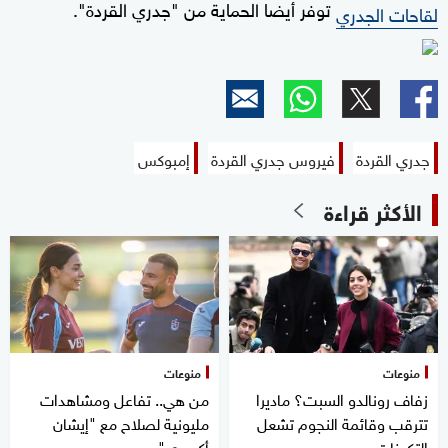
توفر أيضا الحماية من "جدري القردة".
لقاحات الجدري
جدري القردة
فيروس جدري القردة
إمبوكس
الأكثر قراءة
منوعات
منوعات
زفاف رونالدو السبت؟ ماديرا
من هي.. تفاعل ومشاهدات
تترقب وقائمة النجوم تشعل
مليونية لصلاح مع "إيشان
التكهنات
أكسوي"