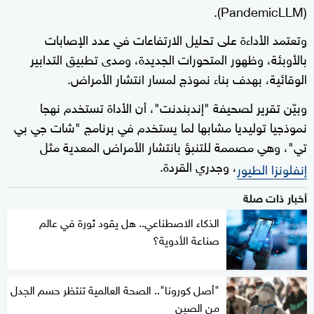
(PandemicLLM).
وتعتمد الأداءة على تحليل الارتفاعات في عدد الإصابات
بالأوبئة، وظهور المتحورات الجديدة، ومدى تطبيق التدابير
الوقائية، بهدف بناء نموذج لمسار انتشار الأمراض.
وبيّن تقرير لصحيفة "إندبندنت"، أن الأداة تستخدم نهجا
نموذجيا توليديا مشابها لما يستخدم في برنامج "شات جي بي
تي"، وهي مصممة للتنبؤ بانتشار الأمراض المعدية مثل
، وجدري القردة.
إنفلونزا الطيور
أخبار ذات صلة
الذكاء الاصطناعي.. هل يقود ثورة في عالم
صناعة الأدوية؟
"أصل كورونا".. الصحة العالمية تنتظر حسم الجدل
من الصين