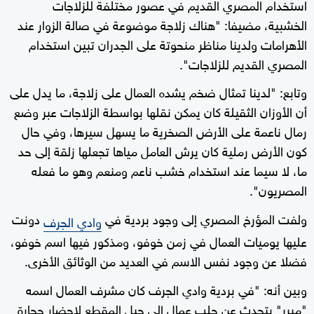
استخدام المصري القديم في عصور مختلفة للزلاجات
الخشبية، مضيفا: "هناك زلاجة موضوعة في صالة الزوار عند
الأهرامات ولدينا مناظر منحوتة على الجدران تبين استخدام
المصري القديم للزلاجات".
وتابع: "لدينا تمثال ضخم يشده العمال على زلاجة، ما يدل على
أن الأوزان الثقيلة كان يمكن نقلها بواسطة الزلاجات عبر وضع
رمال ناعمة على الأرض الصخرية ما يسهل سيرها، وفي حال
كون الأرض رملية كان يرش العامل مياها تجعلها زلقة إلى حد
ما، لا سيما عند استخدام خشب ناعم ومنعم وهو ما فعله
المصريون".
ولفت المؤرخ المصري إلى وجود بردية في
دونت
وادي الجرف
عليها يوميات العمال في زمن خوفو، ومذكور فيها اسم خوفو،
فضلا عن وجود نفس الاسم في العديد من الوثائق الأخرى.
وبين أنه: "في بردية وادي الجرف كان مشرف العمال اسمه
"ميرر" يتحدث عن جلب عمال إلى جبل المقطع لإحضار حجارة