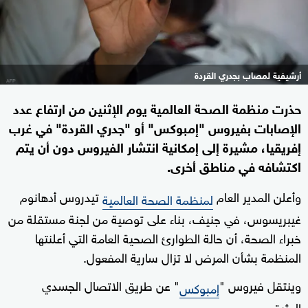
أرشيفية لمصاب بجدري القردة
حذرت منظمة الصحة العالمية يوم الإثنين من ارتفاع عدد
الإصابات بفيروس "إمبوكس" أو "جدري القردة" في غرب
إفريقيا، مشيرة إلى إمكانية انتشار الفيروس دون أن يتم
اكتشافه في مناطق أخرى.
وأعلن المدير العام
تيدروس أدهانوم
لمنظمة الصحة العالمية
غيبريسوس، في جنيف، بناء على توصية من لجنة مستقلة من
خبراء الصحة، أن حالة الطوارئ الصحية العامة التي أعلنتها
المنظمة بشأن المرض لا تزال سارية المفعول.
وينتقل فيروس "
" عن طريق الاتصال الجسدي
إمبوكس
الوثيق.