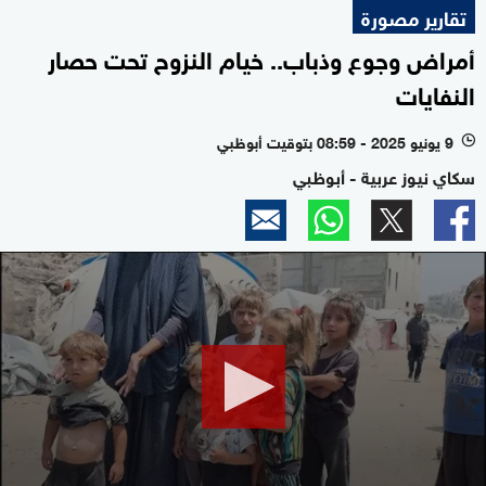
تقارير مصورة
أمراض وجوع وذباب.. خيام النزوح تحت حصار
النفايات
9 يونيو 2025 - 08:59 بتوقيت أبوظبي
l
سكاي نيوز عربية - أبوظبي
0
seconds
of
2
minutes,
55
seconds